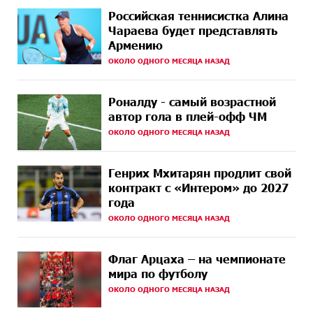
9 ДНЕЙ
Платформа Rate.Trading на Seaside Startup Summit:
Российская теннисистка Алина
НАЗАД
IDBank представил инновационное решение
Чараева будет представлять
Армению
10 ДНЕЙ
Состоялось открытие Khachaturian Rooftop при
ОКОЛО ОДНОГО МЕСЯЦА НАЗАД
НАЗАД
поддержке IDBank
11 ДНЕЙ
Пашинян ты упустил свой шанс уйти спокойно.
Роналду - самый возрастной
НАЗАД
Аршак Карапетян
автор гола в плей-офф ЧМ
ОКОЛО ОДНОГО МЕСЯЦА НАЗАД
11 ДНЕЙ
Обновленный Центр продаж и обслуживания Ucom
НАЗАД
открылся по адресу ул. Шаумяна, 24/2 в Арарате
Генрих Мхитарян продлит свой
12 ДНЕЙ
Никогда Нагорный Карабах не был в составе
контракт с «Интером» до 2027
НАЗАД
независимого Азербайджана. Аршак Карапетян
года
ОКОЛО ОДНОГО МЕСЯЦА НАЗАД
14 ДНЕЙ
Бывший премьер-министр Словакии обратился к
НАЗАД
президенту страны с просьбой содействовать
освобождению армянских заключенных,
Флаг Арцаха – на чемпионате
осужденных в Азербайджане
мира по футболу
ОКОЛО ОДНОГО МЕСЯЦА НАЗАД
16 ДНЕЙ
Против кого вооружается Азербайджан? Аршак
НАЗАД
Карапетян