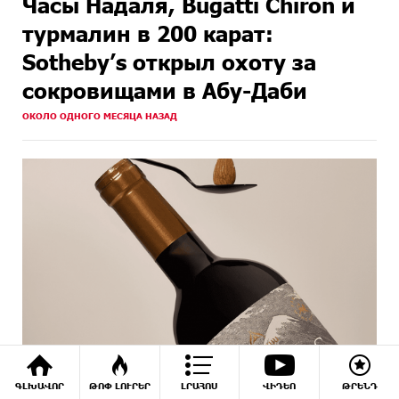
Часы Надаля, Bugatti Chiron и
турмалин в 200 карат:
Sotheby’s открыл охоту за
сокровищами в Абу-Даби
ОКОЛО ОДНОГО МЕСЯЦА НАЗАД
ԳԼԽԱՎՈՐ
ԹՈՓ ԼՈՒՐԵՐ
ԼՐԱՀՈՍ
ՎԻԴԵՈ
ԹՐԵՆԴ