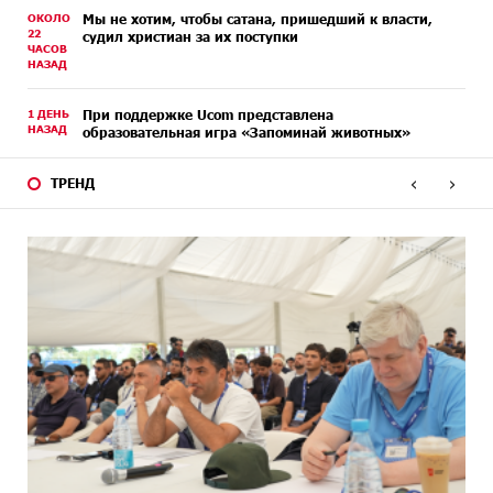
ОКОЛО
Мы не хотим, чтобы сатана, пришедший к власти,
22
судил христиан за их поступки
ЧАСОВ
НАЗАД
1 ДЕНЬ
При поддержке Ucom представлена
НАЗАД
образовательная игра «Запоминай животных»
‹
›
ТРЕНД
1 ДЕНЬ
Армения оказалась на грани исторической
НАЗАД
катастрофы․ Аршак Карапетян
2 ДНЕЙ
Выполняя требования агрессора, мира не достичь.
НАЗАД
Аршак Карапетян
2 ДНЕЙ
Moody’s изменило прогноз по рейтингам IDBank на
НАЗАД
позитивный
3 ДНЕЙ
IDBank представляет новую карту Mastercard World с
НАЗАД
преимуществами для путешествий и специальной
акцией
3 ДНЕЙ
Ucom и FPWC обеспечат круглосуточный мониторинг
НАЗАД