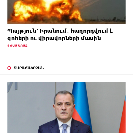
Պայթյուն՝ Իրանում․ հաղորդվում է
զոհերի ու վիրավորների մասին
9 ԺԱՄ ԱՌԱՋ
ՏԱՐԱԾԱՇՐՋԱՆ