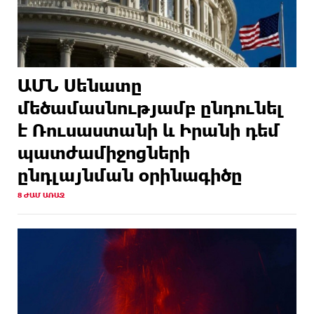
ԱՄՆ Սենատը
մեծամասնությամբ ընդունել
է Ռուսաստանի և Իրանի դեմ
պատժամիջոցների
ընդլայնման օրինագիծը
8 ԺԱՄ ԱՌԱՋ