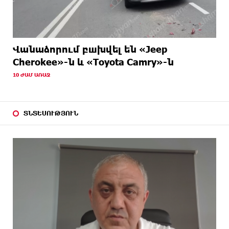
Վանաձորում բшխվել են «Jeep
Cherokee»-ն և «Toyota Camry»-ն
10 ԺԱՄ ԱՌԱՋ
ՏՆՏԵՍՈՒԹՅՈՒՆ