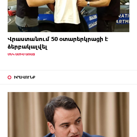
Վրաստանում 50 օտարերկրացի է
ձերբակալվել
ՄԵԿ ԱՄԻՍ ԱՌԱՋ
ԻՐԱՎՈՒՆՔ