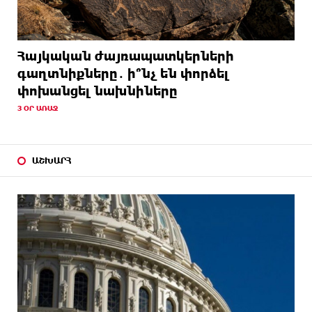
Հայկական ժայռապատկերների
գաղտնիքները․ ի՞նչ են փորձել
փոխանցել նախնիները
3 ՕՐ ԱՌԱՋ
ԱՇԽԱՐՀ