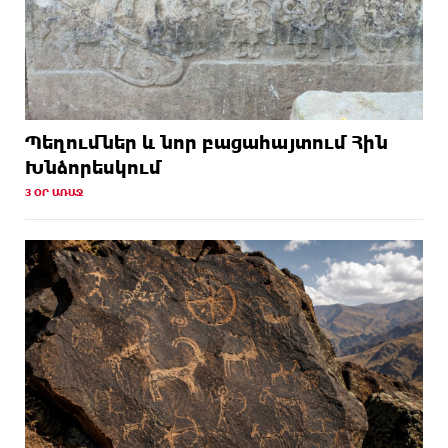
Պեղումներ և նոր բացահայտում Հին
Խնձորեսկում
3 ՕՐ ԱՌԱՋ