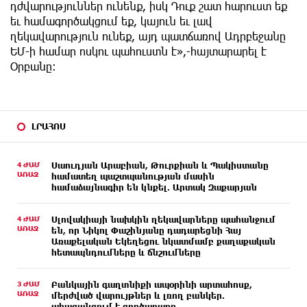
դժվարություններ ունենք, իսկ Դուք շատ հարուստ եք
եւ համագործակցում եք, կայուն եւ լավ
ղեկավարություն ունեք, այդ պատճառով Ադրբեջանը
ԵՄ-ի համար ոսկու պահուստն է»,-հայտարարել է
Օրբանը:
ԼՐԱՀՈՍ
4 ԺԱՄ
Սաուդյան Արաբիան, Թուրքիան և Պակիստանը
ԱՌԱՋ
համատեղ պաշտպանության մասին
համաձայնագիր են կնքել. Արտակ Զաքարյան
4 ԺԱՄ
Սլովակիայի նախկին ղեկավարները պահանջում
ԱՌԱՋ
են, որ Նիկոլ Փաշինյանը դադարեցնի Հայ
Առաքելական Եկեղեցու նկատմամբ քաղաքական
հետապնդումները և ճնշումները
3 ԺԱՄ
Բանկային գաղտնիքի ապօրինի արտահոսք,
ԱՌԱՋ
մերժված վարույթներ և լռող բանկեր.
ահազանգում է գործարարը