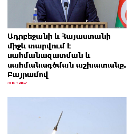
Ադրբեջանի և Հայաստանի
միջև տարվում է
սահմանազատման և
սահմանագծման աշխատանք.
Բայրամով
30 ՕՐ ԱՌԱՋ