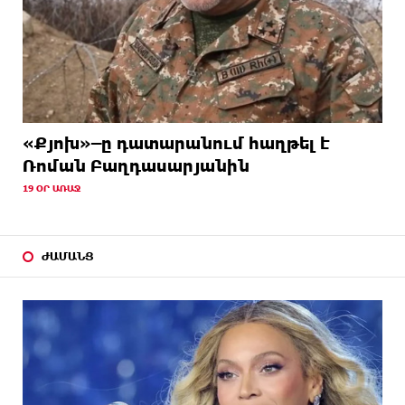
«Քյոխ»–ը դատարանում հաղթել է
Ռոման Բաղդասարյանին
19 ՕՐ ԱՌԱՋ
ԺԱՄԱՆՑ