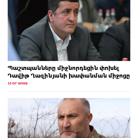
Պաշտպանները միջնորդեցին փոխել
Դավիթ Ղազինյանի խափանման միջոցը
15 ՕՐ ԱՌԱՋ