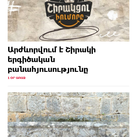
Արժևորվում է Շիրակի
երգիծական
բանահյուսությունը
1 ՕՐ ԱՌԱՋ