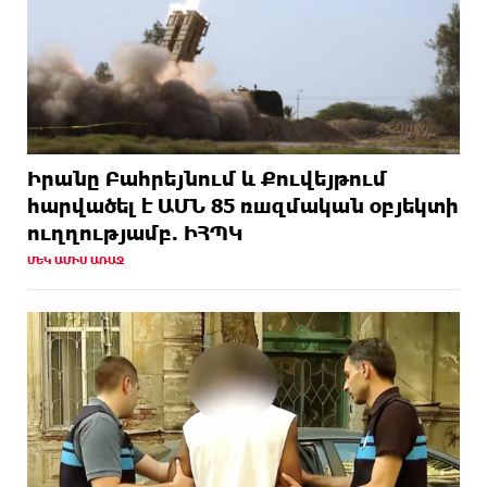
Իրանը Բահրեյնում և Քուվեյթում
hարվածել է ԱՄՆ 85 ռшզմական օբյեկտի
ուղղությամբ. ԻՀՊԿ
ՄԵԿ ԱՄԻՍ ԱՌԱՋ