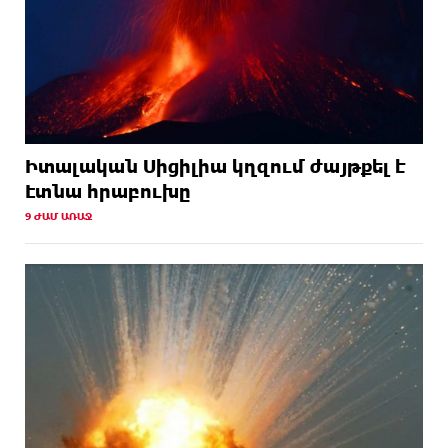
Իտալական Սիցիլիա կղզում ժայթքել է
Էտնա հրաբուխը
9 ԺԱՄ ԱՌԱՋ