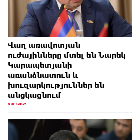
Վաղ առավոտյան
ուժայինները մտել են Նարեկ
Կարապետյանի
առանձնատուն և
խուզարկություններ են
անցկացնում
8 ՕՐ ԱՌԱՋ