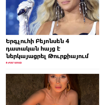
Երգչուհի Բեյոնսեն ​​4
դատական հայց է
ներկայացրել Թուրքիայում
8 ԺԱՄ ԱՌԱՋ