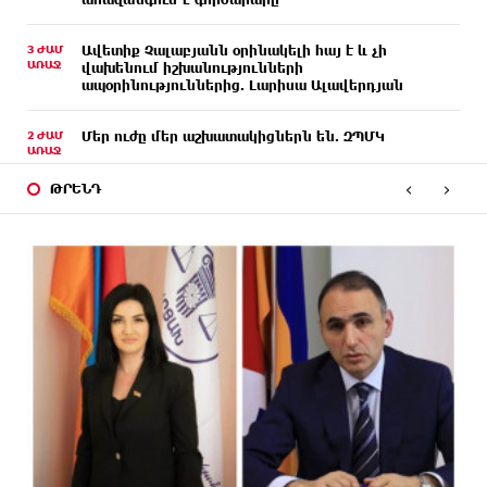
3 ԺԱՄ
Ավետիք Չալաբյանն օրինակելի հայ է և չի
ԱՌԱՋ
վախենում իշխանությունների
ապօրինություններից. Լարիսա Ալավերդյան
2 ԺԱՄ
Մեր ուժը մեր աշխատակիցներն են. ԶՊՄԿ
ԱՌԱՋ
‹
›
ԹՐԵՆԴ
2 ԺԱՄ
«Պատմական հիշողությունը չի կարելի
ԱՌԱՋ
քաղաքականություն դարձնել». Կարպիս Փաշոյան
8 ԺԱՄ
Երևանի և մարզերի տասնյակ հասցեներում
ԱՌԱՋ
օգոստոսի 10-ին, 11-ին, 12-ին և 13-ին գազ չի
լինելու
8 ԺԱՄ
Հայ ուշուիստները 37 մեդալ են նվաճել
ԱՌԱՋ
միջազգային մրցաշարում
8 ԺԱՄ
ԱՄՆ Սենատը մեծամասնությամբ ընդունել է
ԱՌԱՋ
Ռուսաստանի և Իրանի դեմ պատժամիջոցների
ընդլայնման օրինագիծը