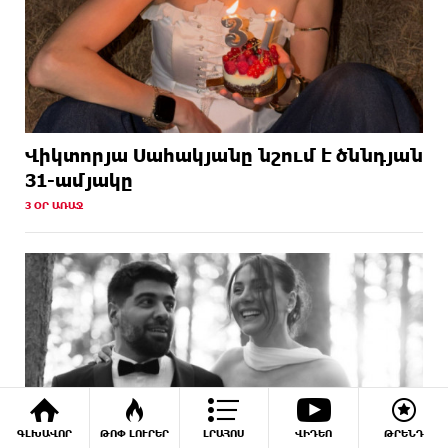
Վիկտորյա Սահակյանը նշում է ծննդյան
31-ամյակը
3 ՕՐ ԱՌԱՋ
ԳԼԽԱՎՈՐ
ԹՈՓ ԼՈՒՐԵՐ
ԼՐԱՀՈՍ
ՎԻԴԵՈ
ԹՐԵՆԴ