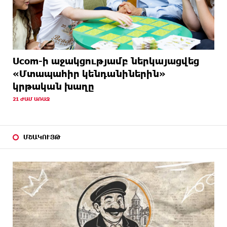
Ucom-ի աջակցությամբ ներկայացվեց
«Մտապահիր կենդանիներին»
կրթական խաղը
21 ԺԱՄ ԱՌԱՋ
ՄՇԱԿՈՒՅԹ