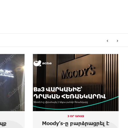
‹
›
2 ՕՐ ԱՌԱՋ
ցրել է
Առաջին ելույթս Ազգային