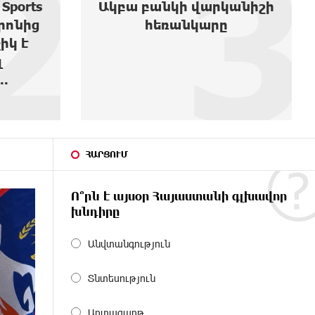
3
4
անիշի
ժողովում․ Մամիկոն
Ասլանյան
ՀԱՐՑՈՒՄ
Ո՞րն է այսօր Հայաստանի գլխավոր
խնդիրը
Անվտանգություն
Տնտեսություն
Արտագաղթ