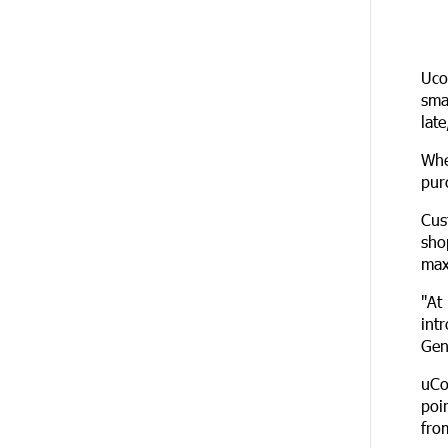
միայն ՀՀ քաղաքացին. Աննա
Կոստանյան
Uco
19 ՐՈՊԵ
Փրկարարները հայտանաբերել
ԱՌԱՋ
sma
են մոլորված զբոսաշրջիկներին
lat
28 ՐՈՊԵ
ԼՀԿ-ն պահանջում է
Whe
ԱՌԱՋ
դադարեցնել Գարեգին Բ-ի և
pur
եպիսկոպոսների դեմ քրեական
հետապնդումը
Cus
sho
38 ՐՈՊԵ
Սարյան փողոցի
max
ԱՌԱՋ
բնակարաններից մեկում
պայթյունի հետևանքով 55-ամյա
"At
տղամարդը այրվածքներով
int
տեղափոխվել է
Gen
«Այրվածքաբանության
ազգային կենտրոն»
uCo
poi
ՄԵԿ ԺԱՄ
Սլովակիայի արևելքում
fro
ԱՌԱՋ
արտակարգ դրություն է