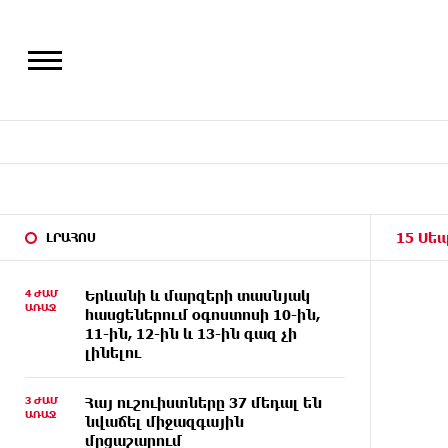
15 Սեպ
ԼՐԱՀՈՍ
4 ԺԱՄ
Երևանի և մարզերի տասնյակ
ԱՌԱՋ
հասցեներում օգոստոսի 10-ին,
11-ին, 12-ին և 13-ին գազ չի
լինելու
3 ԺԱՄ
Հայ ուշուիստները 37 մեդալ են
ԱՌԱՋ
նվաճել միջազգային
մրցաշարում