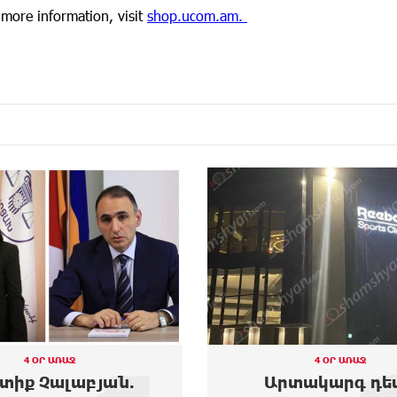
 more information, visit
shop.ucom.am.
4 ՕՐ ԱՌԱՋ
3 ՕՐ ԱՌԱՋ
տակարգ դեպք
Moody’s-ը բարձրա