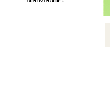
ԱՄԲՈՂՋ ԼՐԱՀՈՍԸ »
ՄԵԿ
ԵԱՏՄ֊ն չի ուզում, որ իր
ՐՈՊԵ
միջոցներով զարգանա
ԱՌԱՋ
Հայաստանի տնտեսությունը ու
հետո գնա ԵՄ. Արշակ
Կարապետյան
ՄԵԿ
ԱՄՆ վերաքննիչ դատարանը
ՐՈՊԵ
արգելափակել է Թրամփի 400
ԱՌԱՋ
միլիոն դոլար արժողությամբ
Սպիտակ տան
պարահանդեսային դահլիճի
նախագիծը
4 ՐՈՊԵ
Կաթողիկոսի նկատմամբ
ԱՌԱՋ
իրականացվող
բռնադատավարությունը
միահեծան իշխանության
հետևանք է. Հանրային Դաշինք
8 ՐՈՊԵ
Մեր երկրում իշխանության և
ԱՌԱՋ
ընդդիմության անվերջանալի
պայքարում տուժում է միայն ու