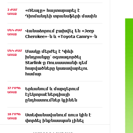
2 ԺԱՄ
«Ռեալը» հայտարարել է
ԱՌԱՋ
Դիոմանդեի տրանսֆերի մասին
ՄԵԿ ԺԱՄ
Վանաձորում բшխվել են «Jeep
ԱՌԱՋ
Cherokee»-ն և «Toyota Camry»-ն
ՄԵԿ ԺԱՄ
Մասկը մերժել է Կիևի
ԱՌԱՋ
խնդրանքը՝ օգտագործել
Starlink-ը Ռուսաստանի դեմ
հարվшծները կառավարելու
համար
37 ՐՈՊԵ
Երևանում և մարզերում
ԱՌԱՋ
էլեկտրաէներգիայի
ընդհատումներ կլինեն
18 ՐՈՊԵ
Ստեփանավանում ռուս կին է
ԱՌԱՋ
փորձել ինքնասպան լինել