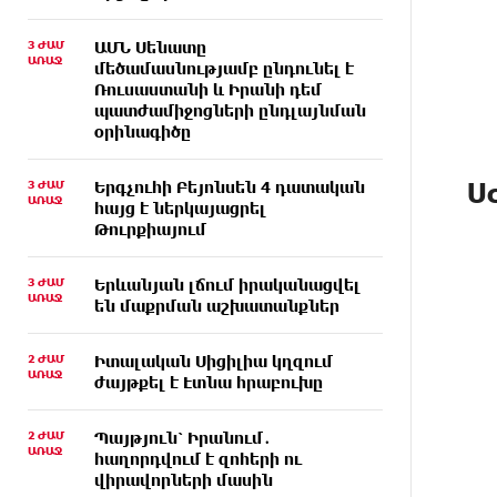
3 ԺԱՄ
ԱՄՆ Սենատը
ԱՌԱՋ
մեծամասնությամբ ընդունել է
Ռուսաստանի և Իրանի դեմ
պատժամիջոցների ընդլայնման
օրինագիծը
Uc
3 ԺԱՄ
Երգչուհի Բեյոնսեն ​​4 դատական
ԱՌԱՋ
հայց է ներկայացրել
Թուրքիայում
3 ԺԱՄ
Երևանյան լճում իրականացվել
ԱՌԱՋ
են մաքրման աշխատանքներ
2 ԺԱՄ
Իտալական Սիցիլիա կղզում
ԱՌԱՋ
ժայթքել է Էտնա հրաբուխը
2 ԺԱՄ
Պայթյուն՝ Իրանում․
ԱՌԱՋ
հաղորդվում է զոհերի ու
վիրավորների մասին