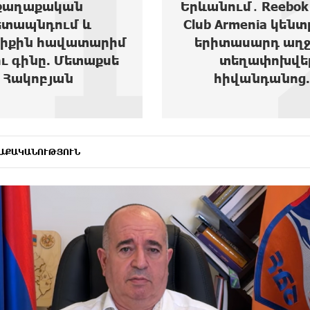
2
ւմ․ Reebok Sports
Ակբա բանկի վարկ
Armenia կենտրոնից
հեռանկարը
տասարդ աղջիկ է
տեղափոխվել
իվանդանոց...
ԱՔԱԿԱՆՈՒԹՅՈՒՆ