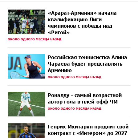
10 ДНЕЙ
Состоялось открытие Khachaturian Rooftop при
«Арарат‑Армения» начала
НАЗАД
поддержке IDBank
квалификацию Лиги
чемпионов с победы над
11 ДНЕЙ
Пашинян ты упустил свой шанс уйти спокойно.
«Ригой»
НАЗАД
Аршак Карапетян
ОКОЛО ОДНОГО МЕСЯЦА НАЗАД
11 ДНЕЙ
Обновленный Центр продаж и обслуживания Ucom
НАЗАД
открылся по адресу ул. Шаумяна, 24/2 в Арарате
Российская теннисистка Алина
Чараева будет представлять
11 ДНЕЙ
Никогда Нагорный Карабах не был в составе
Армению
НАЗАД
независимого Азербайджана. Аршак Карапетян
ОКОЛО ОДНОГО МЕСЯЦА НАЗАД
14 ДНЕЙ
Бывший премьер-министр Словакии обратился к
НАЗАД
президенту страны с просьбой содействовать
Роналду - самый возрастной
освобождению армянских заключенных,
автор гола в плей-офф ЧМ
осужденных в Азербайджане
ОКОЛО ОДНОГО МЕСЯЦА НАЗАД
16 ДНЕЙ
Против кого вооружается Азербайджан? Аршак
НАЗАД
Карапетян
Генрих Мхитарян продлит свой
контракт с «Интером» до 2027
16 ДНЕЙ
При поддержке Ucom в спортивной школе Вайка