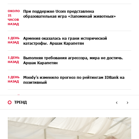
ОКОЛО
При поддержке Ucom представлена
21
образовательная игра «Запоминай животных»
ЧАСОВ
НАЗАД
1 ДЕНЬ
Армения оказалась на грани исторической
НАЗАД
катастрофы․ Аршак Карапетян
1 ДЕНЬ
Выполняя требования агрессора, мира не достичь.
НАЗАД
Аршак Карапетян
1 ДЕНЬ
Moody’s изменило прогноз по рейтингам IDBank на
НАЗАД
позитивный
3 ДНЕЙ
IDBank представляет новую карту Mastercard World с
НАЗАД
‹
›
преимуществами для путешествий и специальной
ТРЕНД
акцией
3 ДНЕЙ
Ucom и FPWC обеспечат круглосуточный мониторинг
НАЗАД
дикой природы в Гнишике с помощью солнечной
энергии