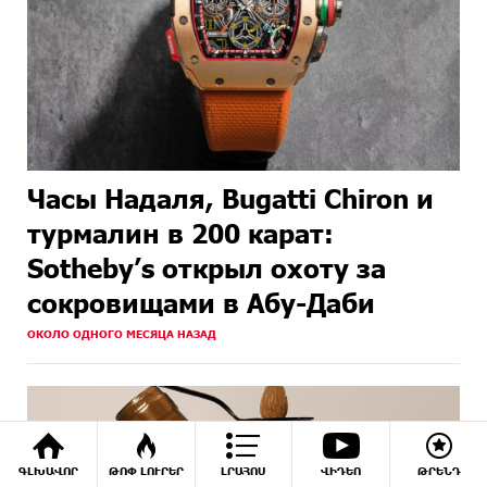
Часы Надаля, Bugatti Chiron и
турмалин в 200 карат:
Sotheby’s открыл охоту за
сокровищами в Абу-Даби
ОКОЛО ОДНОГО МЕСЯЦА НАЗАД
ԳԼԽԱՎՈՐ
ԹՈՓ ԼՈՒՐԵՐ
ԼՐԱՀՈՍ
ՎԻԴԵՈ
ԹՐԵՆԴ