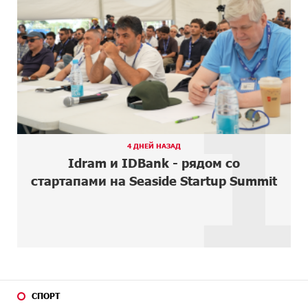
4 ДНЕЙ
Idram и IDBank - рядом со стартапами на Seaside
НАЗАД
Startup Summit
5 ДНЕЙ
В мобильном приложении Юнибанка теперь можно
НАЗАД
1
зарегистрироваться также с помощью imID
7 ДНЕЙ
«Бесплатные бонусы в играх»: IDBank
НАЗАД
предупреждает о кибератаках на школьников
8 ДНЕЙ
ЕАЭС со временем будет расширяться. Когда-нибудь
4 ДНЕЙ НАЗАД
НАЗАД
это поймёт и рядовой армянин, но будет уже поздно
Idram и IDBank - рядом со
стартапами на Seaside Startup Summit
8 ДНЕЙ
Если Израиль использует тему Геноцида армян
НАЗАД
против Эрдогана, то что для него значит сам
Геноцид?
9 ДНЕЙ
ВТБ (Армения): вклад «Стабильный» — до 10%
НАЗАД
годовых и оформление в мобильном приложении
9 ДНЕЙ
Платформа Rate.Trading на Seaside Startup Summit:
НАЗАД
СПОРТ
IDBank представил инновационное решение