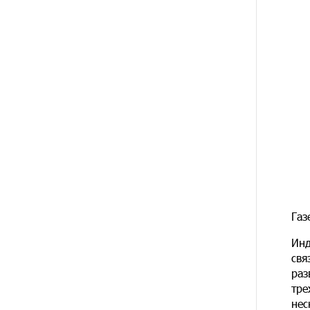
10 ДНЕЙ
Обновленный Центр продаж и
НАЗАД
обслуживания Ucom открылся по
адресу ул. Шаумяна, 24/2 в
Арарате
11 ДНЕЙ
Никогда Нагорный Карабах не
НАЗАД
был в составе независимого
Азербайджана. Аршак Карапетян
13 ДНЕЙ
Бывший премьер-министр
НАЗАД
Словакии обратился к президенту
страны с просьбой содействовать
освобождению армянских
Газ
заключенных, осужденных в
Азербайджане
Инд
свя
15 ДНЕЙ
Против кого вооружается
раз
НАЗАД
Азербайджан? Аршак Карапетян
тре
нес