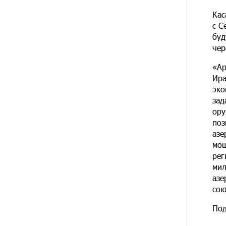
15 ДНЕЙ
При поддержке Ucom в
НАЗАД
спортивной школе Вайка
Кас
установлена солнечная
с С
электростанция мощностью 15
буд
кВт
чер
16 ДНЕЙ
Новые финансовые навыки на
«Ар
НАЗАД
«Давидбекских играх»:
Ира
Idram&IDBank
эко
зад
17 ДНЕЙ
Кругом война. А вас вводят в
ору
НАЗАД
заблуждение. Аршак Карапетян
поз
азе
мощ
18 ДНЕЙ
Центр продаж и обслуживания
НАЗАД
Ucom в Егварде возобновил
рег
работу по новому адресу — ул.
мил
Ереванян, 3/47
азе
сою
21 ДНЕЙ
До 25% idcoin-ов при покупке
НАЗАД
Под
авиабилетов Flyone:
Idram&IDBank