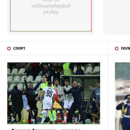
1
27 ДНЕЙ
Пашинян замотивирован
НАЗАД
уничтожить Армению․ Аршак
Карапетян
27 ДНЕЙ
«Мой лес Армения» —
НАЗАД
бенефициар инициативы «Сила
одного драма» в июле
СПОРТ
ПОЛ
27 ДНЕЙ
Станьте акционером Юнибанка и
НАЗАД
воспользуйтесь выгодным
инвестиционным предложением
29 ДНЕЙ
IDBank предупреждает о
НАЗАД
мошеннических звонках от имени
пенсионных фондов
29 ДНЕЙ
Небольшой французский уголок
НАЗАД
в Раздане при сотрудничестве с
Конверс МСБ