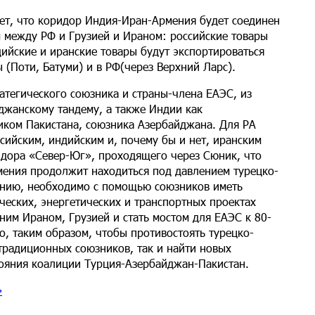
ет, что коридор Индия-Иран-Армения будет соединен
м между РФ и Грузией и Ираном: российские товары
дийские и иранские товары будут экспортироваться
 (Поти, Батуми) и в РФ(через Верхний Ларс).
атегического союзника и страны-члена ЕАЭС, из
джанскому тандему, а также Индии как
иком Пакистана, союзника Азербайджана. Для РА
сийским, индийским и, почему бы и нет, иранским
ридора «Север-Юг», проходящего через Сюник, что
мения продолжит находиться под давлением турецко-
лению, необходимо с помощью союзников иметь
ческих, энергетических и транспортных проектах
ним Ираном, Грузией и стать мостом для ЕАЭС к 80-
о, таким образом, чтобы противостоять турецко-
традиционных союзников, так и найти новых
тояния коалиции Турция-Азербайджан-Пакистан.
»