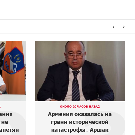
‹
›
Д
4 ДНЕЙ НАЗАД
сь на
В мобильном приложении
ской
Юнибанка теперь можно
шак
зарегистрироваться также