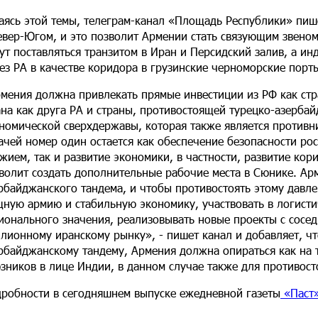
аясь этой темы, телеграм-канал «Площадь Республики» пиш
евер-Югом, и это позволит Армении стать связующим звено
ут поставляться транзитом в Иран и Персидский залив, а ин
ез РА в качестве коридора в грузинские черноморские порты
мения должна привлекать прямые инвестиции из РФ как стр
на как друга РА и страны, противостоящей турецко-азербай
номической сверхдержавы, которая также является противн
ачей номер один остается как обеспечение безопасности рос
жием, так и развитие экономики, в частности, развитие ко
волит создать дополнительные рабочие места в Сюнике. Ар
рбайджанского тандема, и чтобы противостоять этому дав
ную армию и стабильную экономику, участвовать в логисти
ионального значения, реализовывать новые проекты с сосед
лионному иранскому рынку», - пишет канал и добавляет, чт
рбайджанскому тандему, Армения должна опираться как на 
зников в лице Индии, в данном случае также для противос
робности в сегодняшнем выпуске ежедневной газеты
«Паст