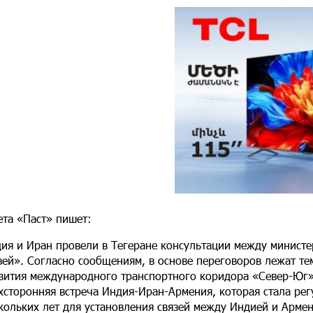
ета «Паст» пишет:
ия и Иран провели в Тегеране консультации между минист
зей». Согласно сообщениям, в основе переговоров лежат те
вития международного транспортного коридора «Север-Юг», 
хсторонняя встреча Индия-Иран-Армения, которая стала рег
кольких лет для установления связей между Индией и Армен