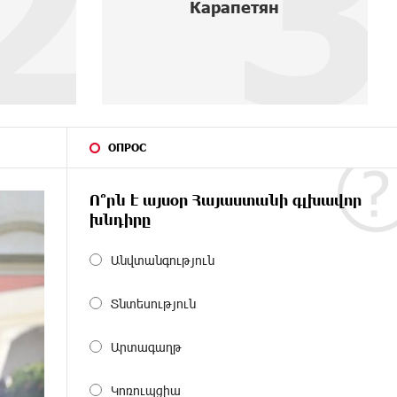
3
4
с помощью imID
ОПРОС
Ո՞րն է այսօր Հայաստանի գլխավոր
խնդիրը
Անվտանգություն
Տնտեսություն
Արտագաղթ
Կոռուպցիա