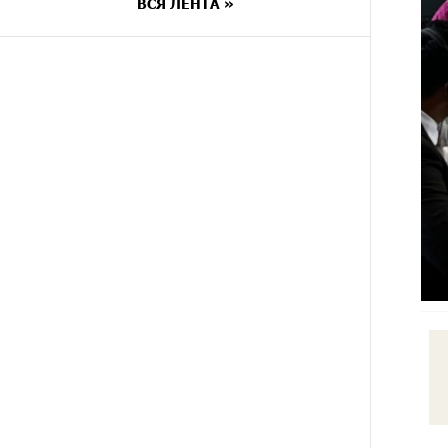
ВСЯ ЛЕНТА »
7 ДНЕЙ
Если Израиль использует тему
НАЗАД
Геноцида армян против
Эрдогана, то что для него значит
сам Геноцид?
8 ДНЕЙ
ВТБ (Армения): вклад
НАЗАД
«Стабильный» — до 10%
годовых и оформление в
мобильном приложении
8 ДНЕЙ
Платформа Rate.Trading на
НАЗАД
Seaside Startup Summit: IDBank
представил инновационное
решение
9 ДНЕЙ
Состоялось открытие
НАЗАД
Khachaturian Rooftop при
поддержке IDBank
10 ДНЕЙ
Пашинян ты упустил свой шанс
НАЗАД
уйти спокойно. Аршак Карапетян