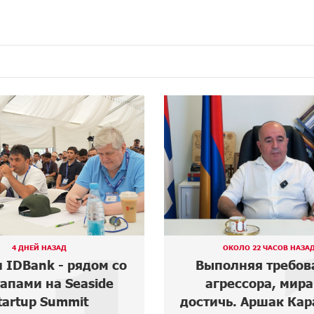
КОЛО 22 ЧАСОВ НАЗАД
ОКОЛО 20 ЧАСОВ НАЗА
лняя требования
Армения оказала
ессора, мира не
грани историче
ь. Аршак Карапетян
катастрофы․ Ар