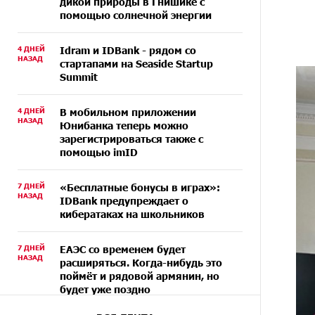
дикой природы в Гнишике с
помощью солнечной энергии
4 ДНЕЙ
Idram и IDBank - рядом со
НАЗАД
стартапами на Seaside Startup
Summit
4 ДНЕЙ
В мобильном приложении
НАЗАД
Юнибанка теперь можно
зарегистрироваться также с
помощью imID
7 ДНЕЙ
«Бесплатные бонусы в играх»:
НАЗАД
IDBank предупреждает о
кибератаках на школьников
7 ДНЕЙ
ЕАЭС со временем будет
НАЗАД
расширяться. Когда-нибудь это
поймёт и рядовой армянин, но
будет уже поздно