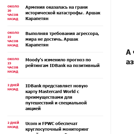
ОКОЛО
Армения оказалась на грани
20
исторической катастрофы․ Аршак
ЧАСОВ
Карапетян
НАЗАД
ОКОЛО
Выполняя требования агрессора,
22
мира не достичь. Аршак
ЧАСОВ
Карапетян
НАЗАД
А
ОКОЛО
Moody’s изменило прогноз по
а
23
рейтингам IDBank на позитивный
ЧАСОВ
НАЗАД
2 ДНЕЙ
IDBank представляет новую
НАЗАД
карту Mastercard World с
преимуществами для
путешествий и специальной
акцией
2 ДНЕЙ
Ucom и FPWC обеспечат
НАЗАД
круглосуточный мониторинг