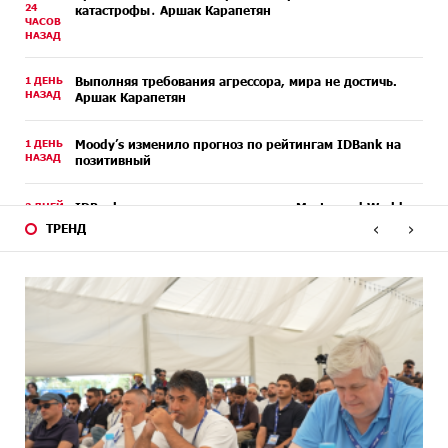
24
катастрофы․ Аршак Карапетян
ЧАСОВ
НАЗАД
1 ДЕНЬ
Выполняя требования агрессора, мира не достичь.
НАЗАД
Аршак Карапетян
1 ДЕНЬ
Moody’s изменило прогноз по рейтингам IDBank на
НАЗАД
позитивный
2 ДНЕЙ
IDBank представляет новую карту Mastercard World с
НАЗАД
преимуществами для путешествий и специальной
‹
›
ТРЕНД
акцией
2 ДНЕЙ
Ucom и FPWC обеспечат круглосуточный мониторинг
НАЗАД
дикой природы в Гнишике с помощью солнечной
энергии
4 ДНЕЙ
Idram и IDBank - рядом со стартапами на Seaside
НАЗАД
Startup Summit
4 ДНЕЙ
В мобильном приложении Юнибанка теперь можно
НАЗАД
зарегистрироваться также с помощью imID