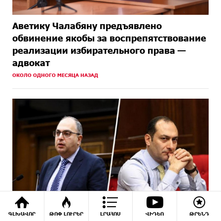
Аветику Чалабяну предъявлено
обвинение якобы за воспрепятствование
реализации избирательного права —
адвокат
ОКОЛО ОДНОГО МЕСЯЦА НАЗАД
ԳԼԽԱՎՈՐ
ԹՈՓ ԼՈՒՐԵՐ
ԼՐԱՀՈՍ
ՎԻԴԵՈ
ԹՐԵՆԴ