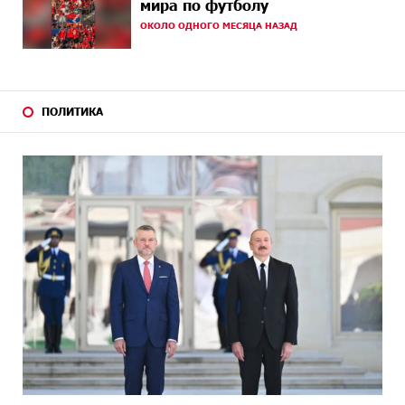
мира по футболу
ОКОЛО ОДНОГО МЕСЯЦА НАЗАД
17 ДНЕЙ
Кругом война. А вас вводят в заблуждение. Аршак
НАЗАД
Карапетян
18 ДНЕЙ
Центр продаж и обслуживания Ucom в Егварде
НАЗАД
возобновил работу по новому адресу — ул.
ПОЛИТИКА
Ереванян, 3/47
21 ДНЕЙ
До 25% idcoin-ов при покупке авиабилетов Flyone:
НАЗАД
Idram&IDBank
21 ДНЕЙ
Ucom и Microsoft Innovation Center помогают
НАЗАД
школьникам развивать навыки кибербезопасности
22 ДНЕЙ
При поддержке Ucom в Шенаване установлена
НАЗАД
солнечная станция мощностью 10 кВт
24 ДНЕЙ
Юнибанк разыграет поездку в Италию среди новых
НАЗАД
держателей карт Mastercard World «Travel»
24 ДНЕЙ
Москва–Баку: есть разногласия, но связи
НАЗАД
сохраняются. А мы что делаем?