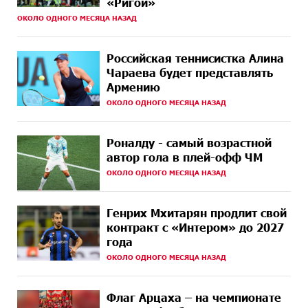
«Ригой»
НАЗАД
Аршак Карапетян
ОКОЛО ОДНОГО МЕСЯЦА НАЗАД
10 ДНЕЙ
Обновленный Центр продаж и обслуживания Ucom
НАЗАД
открылся по адресу ул. Шаумяна, 24/2 в Арарате
Российская теннисистка Алина
Чараева будет представлять
11 ДНЕЙ
Никогда Нагорный Карабах не был в составе
Армению
НАЗАД
независимого Азербайджана. Аршак Карапетян
ОКОЛО ОДНОГО МЕСЯЦА НАЗАД
13 ДНЕЙ
Бывший премьер-министр Словакии обратился к
НАЗАД
президенту страны с просьбой содействовать
Роналду - самый возрастной
освобождению армянских заключенных,
осужденных в Азербайджане
автор гола в плей-офф ЧМ
ОКОЛО ОДНОГО МЕСЯЦА НАЗАД
15 ДНЕЙ
Против кого вооружается Азербайджан? Аршак
НАЗАД
Карапетян
Генрих Мхитарян продлит свой
контракт с «Интером» до 2027
15 ДНЕЙ
При поддержке Ucom в спортивной школе Вайка
года
НАЗАД
установлена солнечная электростанция мощностью
15 кВт
ОКОЛО ОДНОГО МЕСЯЦА НАЗАД
16 ДНЕЙ
Новые финансовые навыки на «Давидбекских
НАЗАД
Флаг Арцаха – на чемпионате
играх»: Idram&IDBank