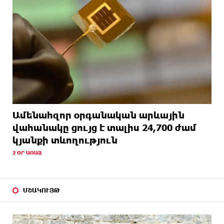
Ամենահզոր օրգանական արևային
վահանակը ցույց է տալիս 24,700 ժամ
կյանքի տևողություն
2 ՕՐ ԱՌԱՋ
ՄՇԱԿՈՒՅԹ