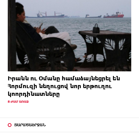
Իրանն ու Օմանը համաձայնեցրել են
Հորմուզի նեղուցով նոր երթուղու
կոորդինատները
8 ԺԱՄ ԱՌԱՋ
ՏԱՐԱԾԱՇՐՋԱՆ