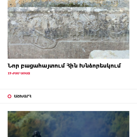
Նոր բացահայտում Հին Խնձորեսկում
19 ԺԱՄ ԱՌԱՋ
ԱՇԽԱՐՀ