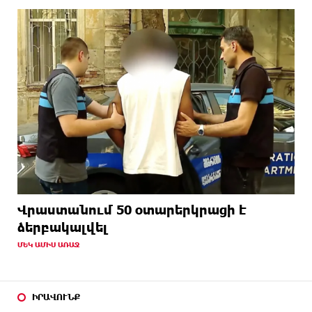
Վրաստանում 50 օտարերկրացի է
ձերբակալվել
ՄԵԿ ԱՄԻՍ ԱՌԱՋ
ԻՐԱՎՈՒՆՔ