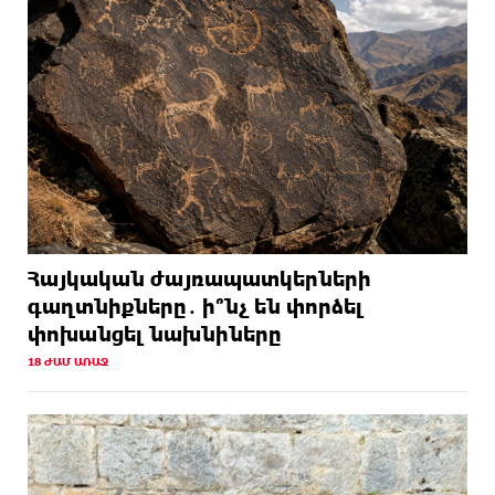
Հայկական ժայռապատկերների
գաղտնիքները․ ի՞նչ են փորձել
փոխանցել նախնիները
18 ԺԱՄ ԱՌԱՋ