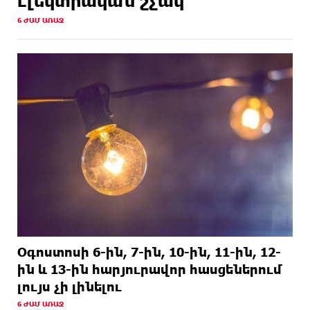
էլեկտրական շչակ
15 ԺԱՄ
Առաջին ելույթս Ազգային ժողովում․ Մամիկոն
6 ԺԱՄ ԱՌԱՋ
ԱՌԱՋ
Ասլանյան
15 ԺԱՄ
Ucom-ը և FPWC-ն Գնիշիկում արևային էներգիայի
ԱՌԱՋ
միջոցով կապահովեն վայրի բնության շուրջօրյա
մշտադիտարկումը
15 ԺԱՄ
Մոհամեդ Սալահը նոր ակումբ ունի.
ԱՌԱՋ
պաշտոնական
Օգոստոսի 6-ին, 7-ին, 10-ին, 11-ին, 12-
ին և 13-ին հարյուրավոր հասցեներում
լույս չի լինելու
6 ԺԱՄ ԱՌԱՋ