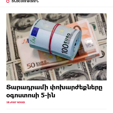
ՏՆՏԵՍՈՒԹՅՈՒՆ
Տարադրամի փոխարժեքները
օգոստոսի 5-ին
18 ԺԱՄ ԱՌԱՋ