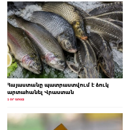
Հայաստանը պատրաստվում է ձուկ
արտահանել Վրաստան
1 ՕՐ ԱՌԱՋ