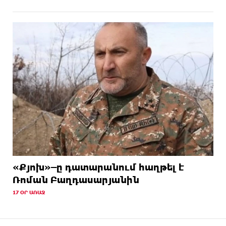
«Քյոխ»–ը դատարանում հաղթել է
Ռոման Բաղդասարյանին
17 ՕՐ ԱՌԱՋ