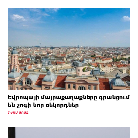
Եվրոպայի մայրաքաղաքները գրանցում
են շոգի նոր ռեկորդներ
7 ԺԱՄ ԱՌԱՋ