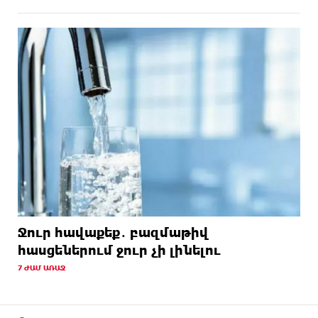
Ջուր հավաքեք․ բազմաթիվ
հասցեներում ջուր չի լինելու
7 ԺԱՄ ԱՌԱՋ