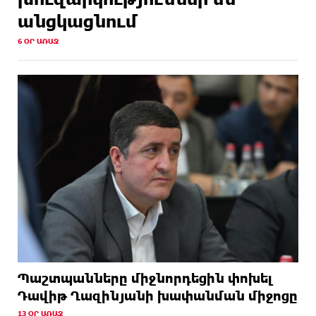
անցկացնում
6 ՕՐ ԱՌԱՋ
Պաշտպանները միջնորդեցին փոխել
Դավիթ Ղազինյանի խափանման միջոցը
13 ՕՐ ԱՌԱՋ