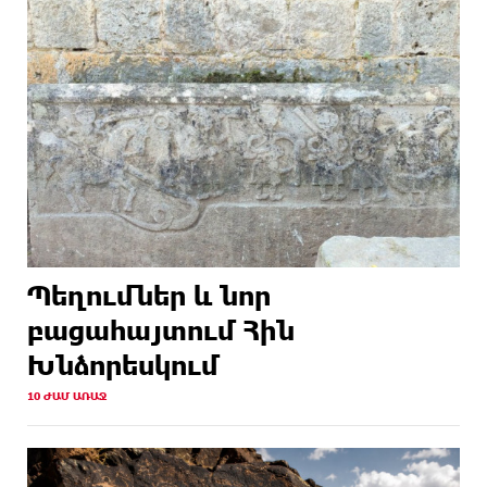
Պեղումներ և նոր
բացահայտում Հին
Խնձորեսկում
10 ԺԱՄ ԱՌԱՋ