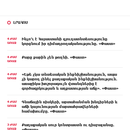
ԼՐԱՀՈՍ
4 ԺԱՄ
Ինչո՞ւ է Հայաստանի գյուղատնտեսությունը
ԱՌԱՋ
կորցնում իր դիմադրողականությունը. «Փաստ»
4 ԺԱՄ
Քարը քարին չեն թողնի. «Փաստ»
ԱՌԱՋ
4 ԺԱՄ
«Եթե չկա տնտեսական ինքնիշխանություն, ապա
ԱՌԱՋ
չի կարող լինել քաղաքական ինքնիշխանություն.
առաջիկա խոշորագույն վտանգներից է
գործազրկության և աղքատության աճը». «Փաստ»
4 ԺԱՄ
Գնաճային ռիսկերի, արտահանման խնդիրների և
ԱՌԱՋ
աճի կայունության մարտահրավերների
համախումբը. «Փաստ»
3 ԺԱՄ
Քաղաքական սուր կոնտրաստն ու դիսբալանսը.
ԱՌԱՋ
«Փաստ»