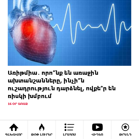
Առիթմիա․ որո՞նք են առաջին
ախտանշանները, ինչի՞ն
ուշադրություն դարձնել, ովքե՞ր են
ռիսկի խմբում
16 ՕՐ ԱՌԱՋ
ՖՈՏՈ
ԳԼԽԱՎՈՐ
ԹՈՓ ԼՈՒՐԵՐ
ԼՐԱՀՈՍ
ՎԻԴԵՈ
ԹՐԵՆԴ