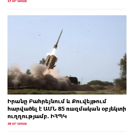
27 ՕՐ ԱՌԱՋ
Իրանը Բահրեյնում և Քուվեյթում
hարվածել է ԱՄՆ 85 ռшզմական օբյեկտի
ուղղությամբ. ԻՀՊԿ
28 ՕՐ ԱՌԱՋ