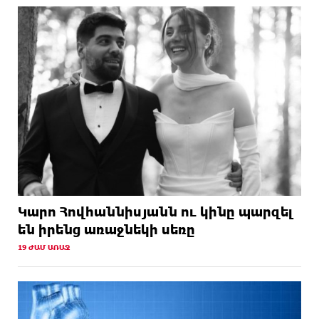
Կարո Հովհաննիսյանն ու կինը պարզել
են իրենց առաջնեկի սեռը
19 ԺԱՄ ԱՌԱՋ