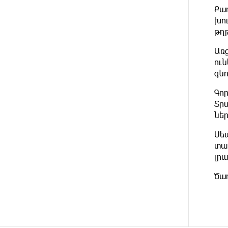
լինելու
Քա
խո
13 ԺԱՄ
Հայ ուշուիստները 37 մեդալ են
թղ
ԱՌԱՋ
նվաճել միջազգային
մրցաշարում
Առ
ու
գն
13 ԺԱՄ
ԱՄՆ Սենատը
ԱՌԱՋ
մեծամասնությամբ ընդունել է
Գո
Ռուսաստանի և Իրանի դեմ
պատժամիջոցների ընդլայնման
Տր
օրինագիծը
ներ
Սե
14 ԺԱՄ
Երգչուհի Բեյոնսեն ​​4 դատական
տար
ԱՌԱՋ
հայց է ներկայացրել
լրա
Թուրքիայում
Ծառ
14 ԺԱՄ
Երևանյան լճում իրականացվել
ԱՌԱՋ
են մաքրման աշխատանքներ
14 ԺԱՄ
Իտալական Սիցիլիա կղզում
ԱՌԱՋ
ժայթքել է Էտնա հրաբուխը