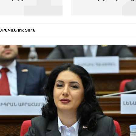
ԱՔԱԿԱՆՈՒԹՅՈՒՆ