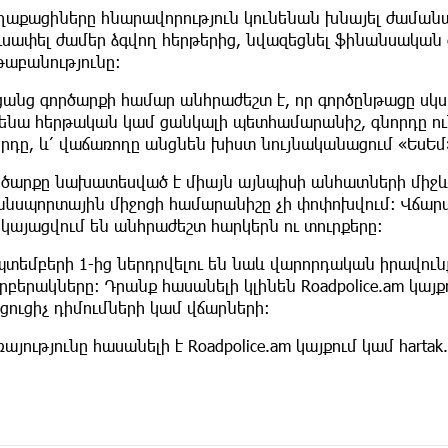
ղաքացիները հնարավորություն կունենան խնայել ժամանակ
ւսափել ժամեր ձգվող հերթերից, նվազեցնել ֆինանսական
թաբանությունը։
ցանց գործարքի համար անհրաժեշտ է, որ գործընթացը սկ
նենա հերթական կամ ցանկալի պետհամարանիշ, գնորդը ու
որդը, և՛ վաճառողը անցնեն խիստ նույնականացում «ԵսԵմ
րծարքը նախատեսված է միայն այնպիսի անհատների միջև,
անսպորտային միջոցի համարանիշը չի փոփոխվում։ Վճար
կայացվում են անհրաժեշտ հարկերն ու տուրքերը։
պտեմբերի 1-ից ներդրվելու են նաև վարորդական իրավու
բերակները։ Դրանք հասանելի կլինեն Roadpolice.am կայ
ցուցիչ դիմումների կամ վճարների։
այությունը հասանելի է Roadpolice.am կայքում կամ harta