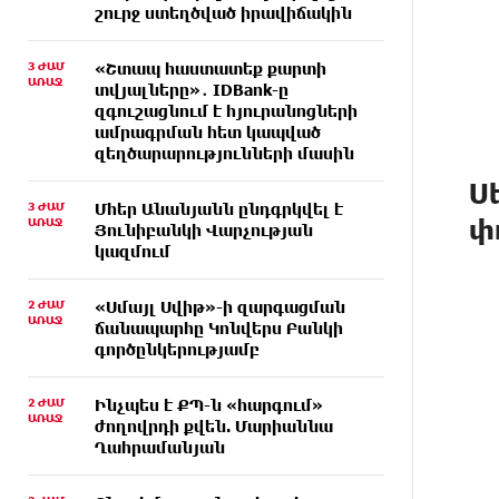
շուրջ ստեղծված իրավիճակին
3 ԺԱՄ
«Շտապ հաստատեք քարտի
ԱՌԱՋ
տվյալները»․ IDBank-ը
զգուշացնում է հյուրանոցների
ամրագրման հետ կապված
զեղծարարությունների մասին
Ս
3 ԺԱՄ
Մհեր Անանյանն ընդգրկվել է
փ
ԱՌԱՋ
Յունիբանկի Վարչության
կազմում
2 ԺԱՄ
«Սմայլ Սվիթ»-ի զարգացման
ԱՌԱՋ
ճանապարհը Կոնվերս Բանկի
գործընկերությամբ
2 ԺԱՄ
Ինչպես է ՔՊ-ն «հարգում»
ԱՌԱՋ
ժողովրդի քվեն. Մարիաննա
Ղահրամանյան