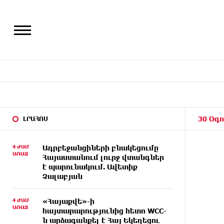
30 Օգո
ԼՐԱՀՈՍ
4 ԺԱՄ
Ադրբեջանցիների բնակեցումը
ԱՌԱՋ
Հայաստանում լուրջ վտանգներ
է պարունակում. Ավետիք
Չալաբյան
4 ԺԱՄ
«Հայաքվե»-ի
ԱՌԱՋ
հայտարարությունից հետո WCC-
ն արձագանքել է Հայ Եկեղեցու