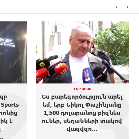
‹
›
3
4
4 ՕՐ ԱՌԱՋ
ն արել
Moody’s-ը բարձրացրել է
ինյանը
Ակբա բանկի վարկանիշի
բիզնես
հեռանկարը
 տակով