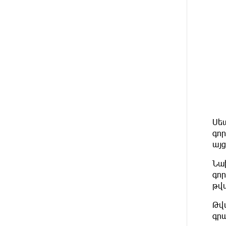
2 ԺԱՄ
Բանկային գաղտնիքի ապօրինի
ԱՌԱՋ
արտահոսք, մերժված
վարույթներ և լռող բանկեր.
ահազանգում է գործարարը
2 ԺԱՄ
Ավետիք Չալաբյանն օրինակելի
ԱՌԱՋ
հայ է և չի վախենում
իշխանությունների
ապօրինություններից. Լարիսա
Ալավերդյան
Սե
4 ԺԱՄ
Մեր ուժը մեր աշխատակիցներն
ԱՌԱՋ
են. ԶՊՄԿ
գո
այց
4 ԺԱՄ
«Պատմական հիշողությունը չի
Նա
ԱՌԱՋ
կարելի քաղաքականություն
գո
դարձնել». Կարպիս Փաշոյան
թվ
13 ԺԱՄ
Երևանի և մարզերի տասնյակ
Թվ
ԱՌԱՋ
հասցեներում օգոստոսի 10-ին,
գր
11-ին, 12-ին և 13-ին գազ չի