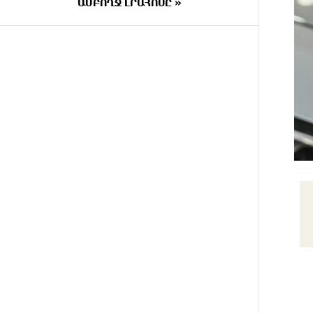
ԱՄԲՈՂՋ ԼՐԱՀՈՍԸ »
27 ՐՈՊԵ
Երկուսը մեկում. Բրիտանացի
ԱՌԱՋ
ֆերմերները համատեղում են
արևային վահանակները
ոչխարների հետ մեկ դաշտում, և
դա աշխատում է
ՄԵԿ ԺԱՄ
Սաուդյան Արաբիան, Թուրքիան
ԱՌԱՋ
և Պակիստանը համատեղ
պաշտպանության մասին
համաձայնագիր են կնքել.
Արտակ Զաքարյան
2 ԺԱՄ
Սլովակիայի նախկին
ԱՌԱՋ
ղեկավարները պահանջում են,
որ Նիկոլ Փաշինյանը
դադարեցնի Հայ Առաքելական
Եկեղեցու նկատմամբ
քաղաքական հետապնդումները
և ճնշումները