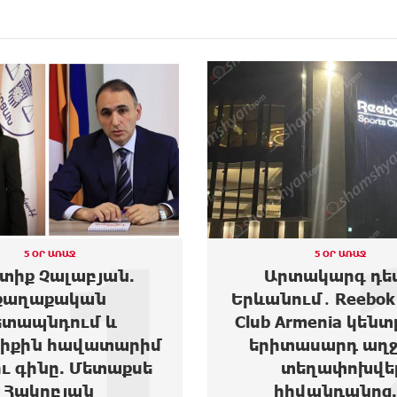
2
5 ՕՐ ԱՌԱՋ
4 ՕՐ ԱՌԱՋ
տակարգ դեպք
Ես բարեգործությու
ւմ․ Reebok Sports
եմ, երբ Նիկոլ Փաշ
Armenia կենտրոնից
1,500 դոլարանոց 
տասարդ աղջիկ է
ուներ, սեղանների
տեղափոխվել
վազվզո...
իվանդանոց...