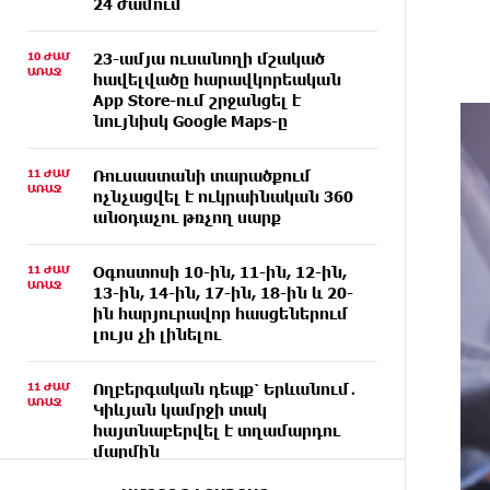
24 ժամում
10 ԺԱՄ
23-ամյա ուսանողի մշակած
ԱՌԱՋ
հավելվածը հարավկորեական
App Store-ում շրջանցել է
նույնիսկ Google Maps-ը
11 ԺԱՄ
Ռուսաստանի տարածքում
ԱՌԱՋ
ոչնչացվել է ուկրաինական 360
անօդաչու թռչող սարք
11 ԺԱՄ
Օգոստոսի 10-ին, 11-ին, 12-ին,
ԱՌԱՋ
13-ին, 14-ին, 17-ին, 18-ին և 20-
ին հարյուրավոր հասցեներում
լույս չի լինելու
11 ԺԱՄ
Ողբերգական դեպք՝ Երևանում․
ԱՌԱՋ
Կիևյան կամրջի տակ
հայտնաբերվել է տղամարդու
մարմին