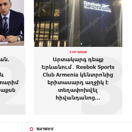
3
4
5 ՕՐ ԱՌԱՋ
պք
Ես բարեգործություն արել
Sports
եմ, երբ Նիկոլ Փաշինյանը
տրոնից
1,500 դոլարանոց բիզնես
իկ է
ուներ, սեղանների տակով
լ
վազվզո...
..
ՀԱՐՑՈՒՄ