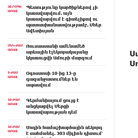
30 ՐՈՊԵ
Պետությունը կարծիքներով չի
ԱՌԱՋ
կառավարվում. այն
կառավարվում է գիտելիքով ու
պատասխանատվությամբ. Մհեր
Ավետիսյան
ՄԵԿ ԺԱՄ
Ռուսաստանի ամենամեծ
ԱՌԱՋ
Ս
արևային էլեկտրակայանը
կկառուցվի Ամուրի մարզում
Ս
9 ԺԱՄ
Օգոստոսի 10-ից 13-ը
ԱՌԱՋ
գազանջատումներ են
սպասվում
10 ԺԱՄ
Գերմանիայում ցույց է
ԱՌԱՋ
անցկացվել Մերցի
կառավարության դեմ
10 ԺԱՄ
Մոդին համաշխարհային ռեկորդ
ԱՌԱՋ
է սահմանել. 303 միլիոն դիտում՝