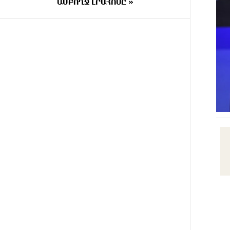
ԱՄԲՈՂՋ ԼՐԱՀՈՍԸ »
12 ԺԱՄ
Ադրբեջանի Սարով գյուղում
ԱՌԱՋ
տանը 18-ամյա աղջկա դի է
հայտնաբերվել
12 ԺԱՄ
Հայհիդրոմետի տնօրենը գրել է
ԱՌԱՋ
12 ԺԱՄ
Արտակարգ դեպք՝ Երևանում․
ԱՌԱՋ
կոտրել են «Հույս բոլոր
մարդկանց» հիմնադրամի շենքի
պատուհաններն ու դռները
12 ԺԱՄ
Ալիևն ու Թրամփը
ԱՌԱՋ
հեռախոսազրույց են ունեցել
13 ԺԱՄ
«Ինտեր»-ը հաղթեց
ԱՌԱՋ
«Յուվենտուս»-ին
13 ԺԱՄ
Քրեական վարույթի
ԱՌԱՋ
շրջանակում անձի անձնական և
ընտանեկան կյանքին առնչվող