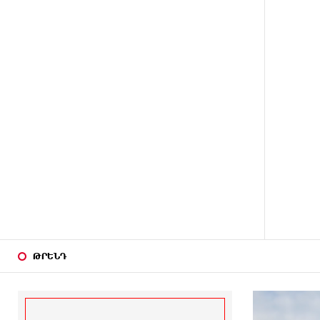
15 ԺԱՄ
Փաշինյանն ու Թրամփը
ԱՌԱՋ
հեռախոսազրույց են ունեցել
15 ԺԱՄ
Չհանե´ս խաչդ, Հայաստան
ԱՌԱՋ
աշխարհ․ Ուժեղ Հայաստան
15 ԺԱՄ
Սիցիլիայի օդանավակայանը
ԱՌԱՋ
փակվել է Էթնա հրաբխի
ժայթքման պատճառով
15 ԺԱՄ
Հետվճարի փոխարեն՝
ԱՌԱՋ
արժանապատիվ և ֆիքսված
թոշակ․ ինչու է գործող
համակարգը սոցիալական
անարդարության խնդիր
ԹՐԵՆԴ
ստեղծում. Հրայր
Կամենդատյան
15 ԺԱՄ
Երևանի Կենտրոնում փոշու
ԱՌԱՋ