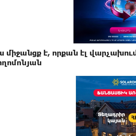
ա միջանցք է, որքան էլ վարչախու
ողոմոնյան