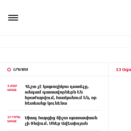
13 Օգո
ԼՐԱՀՈՍ
2 ԺԱՄ
Հեշտ չէ կաթողիկոս դատելը,
ԱՌԱՋ
անգամ դատավորներն են
հրաժարվում, հասկանում են, որ
հետևանք կունենա
17 ՐՈՊԵ
Սխալ հարցից ճիշտ պատասխան
ԱՌԱՋ
չի ծնվում. Մհեր Ավետիսյան