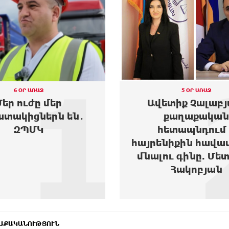
2
5 ՕՐ ԱՌԱՋ
5 ՕՐ ԱՌԱՋ
տիք Չալաբյան.
Արտակարգ դե
քաղաքական
Երևանում․ Reebok 
ետապնդում և
Club Armenia կեն
նիքին հավատարիմ
երիտասարդ աղջ
ւ գինը. Մետաքսե
տեղափոխվե
Հակոբյան
հիվանդանոց.
ԱՔԱԿԱՆՈՒԹՅՈՒՆ