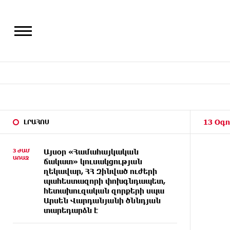
13 Օգո
ԼՐԱՀՈՍ
3 ԺԱՄ
Այսօր «Համահայկական
ԱՌԱՋ
ճակատ» կուսակցության
ղեկավար, ՀՀ Զինված ուժերի
պահեստազորի փոխգնդապետ,
հետախուզական զորքերի սպա
Արսեն Վարդանյանի ծննդյան
տարեդարձն է