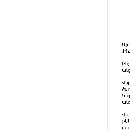
10 ԺԱՄ
«Համահայկական ճակատ»
ԱՌԱՋ
շարժումը զորակցություն է
հայտնում Ամենայն Հայոց
Կաթողիկոսին
10 ԺԱՄ
Ավտովթար՝ Կոտայքի մարզում.
Այս
ԱՌԱՋ
Զովունի-Եղվարդ ճանապարհին
142
բախվել են «Alfa Romeo»-ն
և «Opel»-ը. կա վիրավոր
Ին
ան
10 ԺԱՄ
Արժևորվում է Շիրակի
ԱՌԱՋ
երգիծական բանահյուսությունը
Վի
ծա
11 ԺԱՄ
Վրաստանում պետական ​​
Կար
ԱՌԱՋ
պաշտոնյային կաշառելու փորձի
ան
համար քաղաքացի է
ձերբակալվել
Վթ
քն
11 ԺԱՄ
ՌԴ-ն պատրաստ է շարունակել
ԱՌԱՋ
ժա
Հայաստանի երկաթուղիների