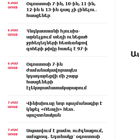
6 ԺԱՄ
Օգոստոսի 7-ին, 10-ին, 11-ին,
ԱՌԱՋ
12-ին և 13-ին գազ չի լինելու․
հասցեներ
6 ԺԱՄ
Հնդկաստանի հյուսիս-
ԱՌԱՋ
արևելքում տեղի ունեցած
ջրհեղեղների հետևանքով
զոհերի թիվը հասել է 97-ի
Ա
6 ԺԱՄ
Օգոստոսի 7-ին
ԱՌԱՋ
ժամանակավորապես
կդադարեցվի մի շարք
հասցեների
էլեկտրամատակարարում
7 ԺԱՄ
Վինիսիուսը նոր պայմանագիր է
ԱՌԱՋ
կնքել «Ռեալի» հետ․
պաշտոնական
7 ԺԱՄ
Սպասվում է քամու ուժգնացում,
ԱՌԱՋ
ամպրոպ․ եղանակը՝ օգոստոսի