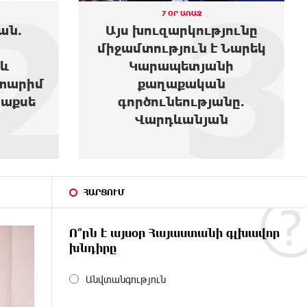
2
3
7 ՕՐ ԱՌԱՋ
ան.
Այս խուզարկությունը
միջամտություն է Նարեկ
և
Կարապետյանի
տարիմ
քաղաքական
տաքսե
գործունեությանը.
Վարդևանյան
ՀԱՐՑՈՒՄ
Ո՞րն է այսօր Հայաստանի գլխավոր
խնդիրը
Անվտանգություն