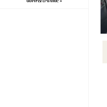
ԱՄԲՈՂՋ ԼՐԱՀՈՍԸ »
կառուցվածքը
8 ԺԱՄ
8-ամյա Մոնթե Մուրադյանն ու
ԱՌԱՋ
Սյունե Քոսակյանը հաղթահարել
են Արարատի գագաթը
9 ԺԱՄ
Վթար Լոռու մարզում․
ԱՌԱՋ
փրկարարները վարորդին դուրս
են բերել արգելափակումից
9 ԺԱՄ
Երևանում երթուղիների
ԱՌԱՋ
փոփոխություն կլինի
9 ԺԱՄ
Օգոստոսի 7-ին՝ Գարեգին Բ
ԱՌԱՋ
Ամենայն Հայոց Կաթողիկոսի
դատական նիստը
10 ԺԱՄ
ՆԳՆ-ն՝ աղբակույտի տակ
ԱՌԱՋ
մնացած քաղաքացու մահվան
մասին