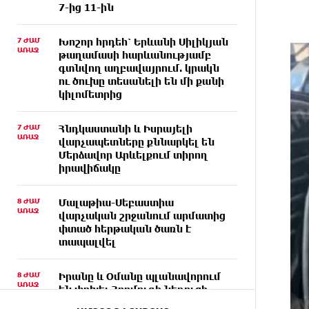
7-ից 11-ին
7 ԺԱՄ
Խոշոր հրդեհ՝ Երևանի Սիլիկյան
ԱՌԱՋ
թաղամասի հարևանությամբ
գտնվող աղբավայրում. կրակն
ու ծուխը տեսանելի են մի քանի
կիլոմետրից
7 ԺԱՄ
Հնդկաստանի և Իսրայելի
ԱՌԱՋ
վարչապետները քննարկել են
Մերձավոր Արևելքում տիրող
իրավիճակը
8 ԺԱՄ
Մալաթիա-Սեբաստիա
ԱՌԱՋ
վարչական շրջանում արմատից
փտած հերթական ծառն է
տապալվել
8 ԺԱՄ
Իրանը և Օմանը պլանավորում
ԱՌԱՋ
են փոխել Հորմուզի նեղուցի
նավագնացության