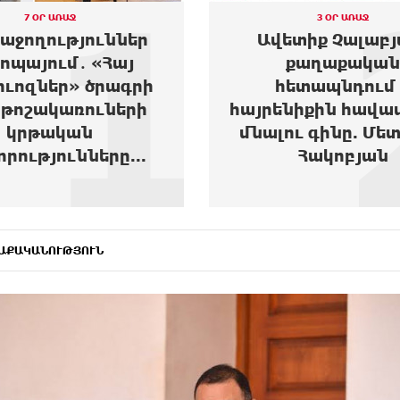
1
7 ՕՐ ԱՌԱՋ
3 ՕՐ ԱՌԱՋ
հաջողություններ
Ավետիք Չալաբյ
ոպայում․ «Հայ
քաղաքական
ուոզներ» ծրագրի
հետապնդում 
թոշակառուների
հայրենիքին հավա
կրթական
մնալու գինը. Մե
որությունները...
Հակոբյան
ԱՔԱԿԱՆՈՒԹՅՈՒՆ