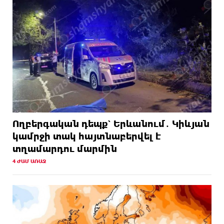
Ողբերգական դեպք՝ Երևանում․ Կիևյան
կամրջի տակ հայտնաբերվել է
տղամարդու մարմին
4 ԺԱՄ ԱՌԱՋ