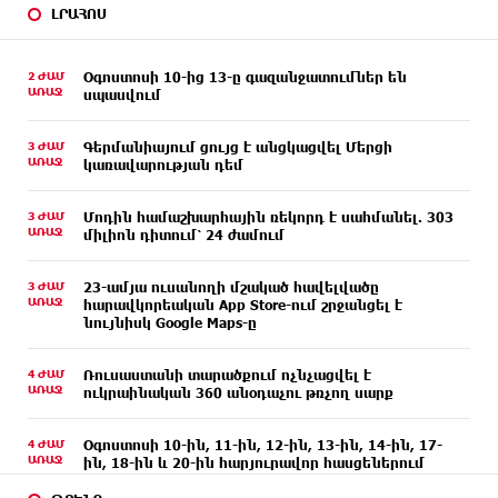
ԼՐԱՀՈՍ
2 ԺԱՄ
Օգոստոսի 10-ից 13-ը գազանջատումներ են
ԱՌԱՋ
սպասվում
3 ԺԱՄ
Գերմանիայում ցույց է անցկացվել Մերցի
ԱՌԱՋ
կառավարության դեմ
3 ԺԱՄ
Մոդին համաշխարհային ռեկորդ է սահմանել. 303
ԱՌԱՋ
միլիոն դիտում՝ 24 ժամում
3 ԺԱՄ
23-ամյա ուսանողի մշակած հավելվածը
ԱՌԱՋ
հարավկորեական App Store-ում շրջանցել է
նույնիսկ Google Maps-ը
4 ԺԱՄ
Ռուսաստանի տարածքում ոչնչացվել է
ԱՌԱՋ
ուկրաինական 360 անօդաչու թռչող սարք
4 ԺԱՄ
Օգոստոսի 10-ին, 11-ին, 12-ին, 13-ին, 14-ին, 17-
ԱՌԱՋ
ին, 18-ին և 20-ին հարյուրավոր հասցեներում
լույս չի լինելու