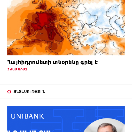
Հայհիդրոմետի տնօրենը գրել է
5 ԺԱՄ ԱՌԱՋ
ՏՆՏԵՍՈՒԹՅՈՒՆ