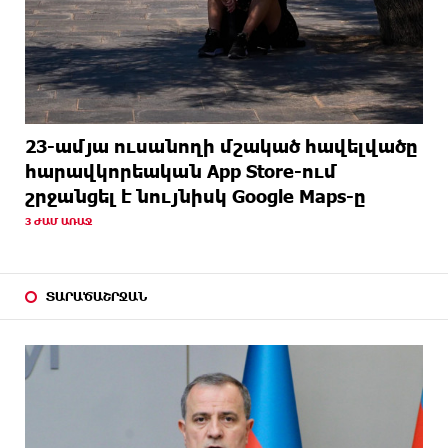
23-ամյա ուսանողի մշակած հավելվածը
հարավկորեական App Store-ում
շրջանցել է նույնիսկ Google Maps-ը
3 ԺԱՄ ԱՌԱՋ
ՏԱՐԱԾԱՇՐՋԱՆ