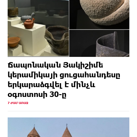
Ճապոնական Յակիշիմե
կերամիկայի ցուցահանդեսը
երկարաձգվել է մինչև
օգոստոսի 30-ը
7 ԺԱՄ ԱՌԱՋ