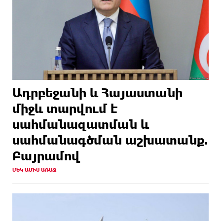
Ադրբեջանի և Հայաստանի
միջև տարվում է
սահմանազատման և
սահմանագծման աշխատանք.
Բայրամով
ՄԵԿ ԱՄԻՍ ԱՌԱՋ