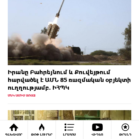
Իրանը Բահրեյնում և Քուվեյթում
hարվածել է ԱՄՆ 85 ռшզմական օբյեկտի
ուղղությամբ. ԻՀՊԿ
ՄԵԿ ԱՄԻՍ ԱՌԱՋ
ԳԼԽԱՎՈՐ
ԹՈՓ ԼՈՒՐԵՐ
ԼՐԱՀՈՍ
ՎԻԴԵՈ
ԹՐԵՆԴ