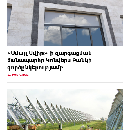
«Սմայլ Սվիթ»-ի զարգացման
ճանապարհը Կոնվերս Բանկի
գործընկերությամբ
11 ԺԱՄ ԱՌԱՋ