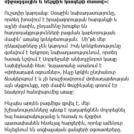
միջազգային և ներքին կապերի մասով»։
Ուշադիր կարդանք։ Առաջին նախադասությունը,
որտեղ խոսվում է իրավազորության հարգանքի և
այլնի մասին, ընդամենը խոսքեր են
հաղորդակցությունների բացման կարևորության
մասին՝ առանց կոնկրետության։ Մի՞թե մեր
ղեկավարները չեն կարդում :Իսկ կոնկրետությունը
գտնվում է երկրորդ նախադասությունում, որտեղ
հստակ նշվում է Ադրբեջանի անխոչընդոտ կապը
Նախիջևանի հետ։ Հայաստանը ստանում է
«փոխադարձ օգուտներ», ինչը կրկին ընդհանուր
ձևակերպում է և չի երաշխավորում փոխադարձության
այն սկզբունքը, որի մասին Փաշինյանը գոռում էր
եռակողմ հանդիպումից առաջ։
Ինչպես արդեն բազմիցս գրվել է, մեր
իշխանությունները պետք է դադարեցնեն մոլորեցնել
հայ հասարակությանը և հստակ ու ճշգրիտ
պատասխանեն հետևյալ հարցերին, որոնք ամենուր
հնչեցնում են սոցիալական ցանցերի օգտատերերը.