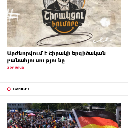
Արժևորվում է Շիրակի երգիծական
բանահյուսությունը
2 ՕՐ ԱՌԱՋ
ԱՇԽԱՐՀ