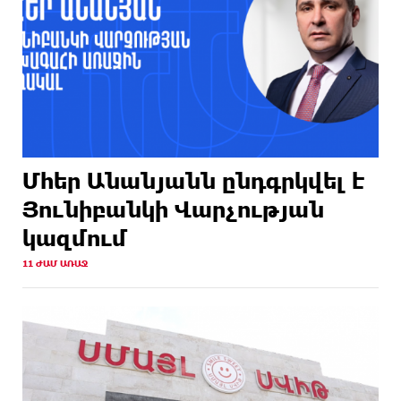
Մհեր Անանյանն ընդգրկվել է
Յունիբանկի Վարչության
կազմում
11 ԺԱՄ ԱՌԱՋ