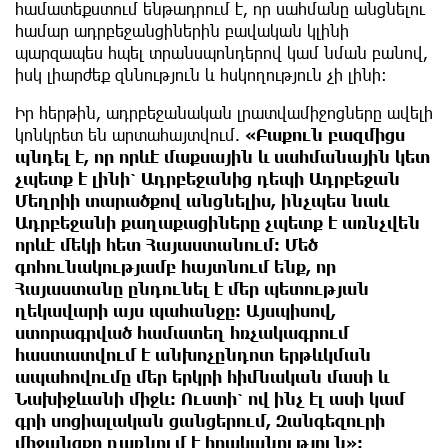
համատեքստում ենթադրում է, որ սահմանը անցնելու
համար ադրբեջանցիներին բավական կլինի
պարզապես հպել տրանսպոնդերով կամ նման բանով,
իսկ լիարժեք զննություն և հսկողություն չի լինի։
Իր հերթին, ադրբեջանական լրատվամիջոցները ավելի
կոնկրետ են արտահայտվում.
«Բաքուն բազմիցս
պնդել է, որ որևէ մաքսային և սահմանային կետ
չպետք է լինի՝ Ադրբեջանից դեպի Ադրբեջան
Մեղրիի տարածքով անցնելիս, ինչպես նաև
Ադրբեջանի քաղաքացիները չպետք է առնչվեն
որևէ մեկի հետ Հայաստանում: Մեծ
գոհունակությամբ հայտնում ենք, որ
Հայաստանը ընդունել է մեր պետության
ղեկավարի այս պահանջը։ Այսպիսով,
ստորագրված համատեղ հռչակագրում
հաստատվում է անխոչընդոտ երթևկման
ապահովումը մեր երկրի հիմնական մասի և
Նախիջևանի միջև։ Ուստի՝ ով ինչ էլ ասի կամ
գրի սոցիալական ցանցերում, Զանգեզուրի
միջանցքը դառնում է իրականություն»։