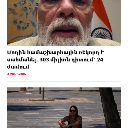
Մոդին համաշխարհային ռեկորդ է
սահմանել. 303 միլիոն դիտում՝ 24
ժամում
3 ԺԱՄ ԱՌԱՋ