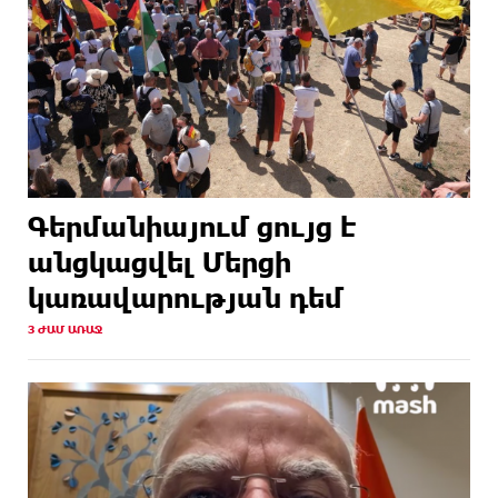
Գերմանիայում ցույց է
անցկացվել Մերցի
կառավարության դեմ
3 ԺԱՄ ԱՌԱՋ