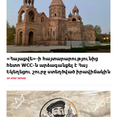
«Հայաքվե»-ի հայտարարությունից
հետո WCC-ն արձագանքել է Հայ
Եկեղեցու շուրջ ստեղծված իրավիճակին
10 ԺԱՄ ԱՌԱՋ