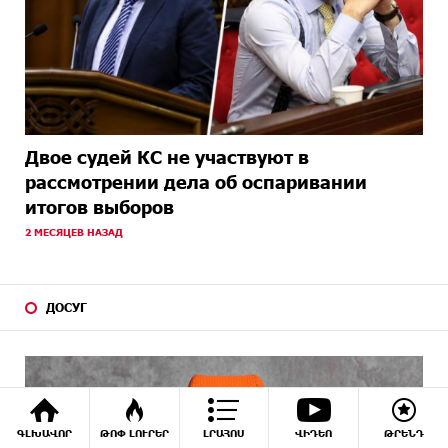
Двое судей КС не участвуют в
рассмотрении дела об оспаривании
итогов выборов
2 МЕСЯЦЕВ НАЗАД
ДОСУГ
ԳԼԽԱՎՈՐ
ԹՈՓ ԼՈՒՐԵՐ
ԼՐԱՀՈՍ
ՎԻԴԵՈ
ԹՐԵՆԴ