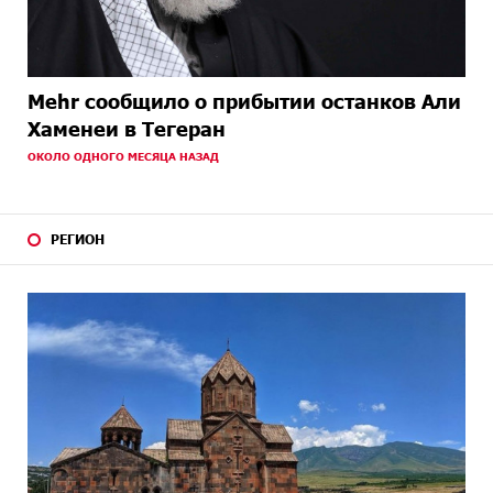
Mehr сообщило о прибытии останков Али
Хаменеи в Тегеран
ОКОЛО ОДНОГО МЕСЯЦА НАЗАД
РЕГИОН