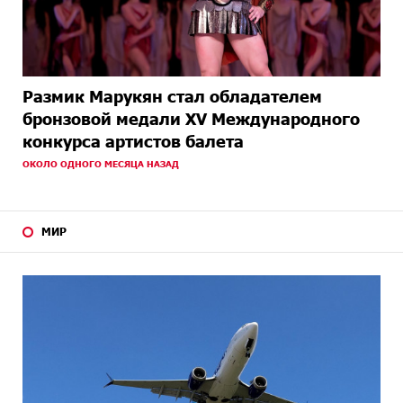
Размик Марукян стал обладателем
бронзовой медали XV Международного
конкурса артистов балета
ОКОЛО ОДНОГО МЕСЯЦА НАЗАД
МИР