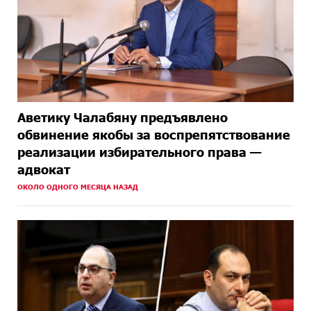
Аветику Чалабяну предъявлено
обвинение якобы за воспрепятствование
реализации избирательного права —
адвокат
ОКОЛО ОДНОГО МЕСЯЦА НАЗАД