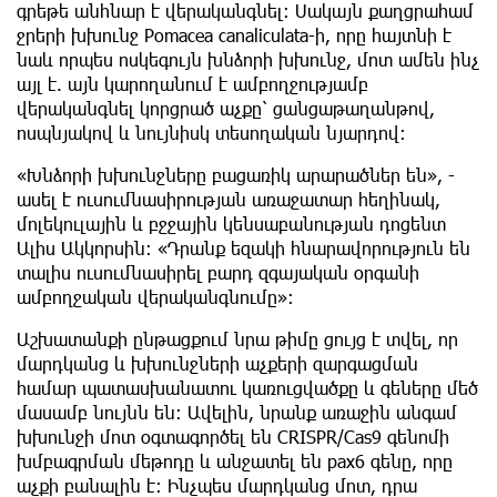
գրեթե անհնար է վերականգնել: Սակայն քաղցրահամ
ջրերի խխունջ Pomacea canaliculata-ի, որը հայտնի է
նաև որպես ոսկեգույն խնձորի խխունջ, մոտ ամեն ինչ
այլ է. այն կարողանում է ամբողջությամբ
վերականգնել կորցրած աչքը՝ ցանցաթաղանթով,
ոսպնյակով և նույնիսկ տեսողական նյարդով:
«Խնձորի խխունջները բացառիկ արարածներ են», -
ասել է ուսումնասիրության առաջատար հեղինակ,
մոլեկուլային և բջջային կենսաբանության դոցենտ
Ալիս Ակկորսին: «Դրանք եզակի հնարավորություն են
տալիս ուսումնասիրել բարդ զգայական օրգանի
ամբողջական վերականգնումը»:
Աշխատանքի ընթացքում նրա թիմը ցույց է տվել, որ
մարդկանց և խխունջների աչքերի զարգացման
համար պատասխանատու կառուցվածքը և գեները մեծ
մասամբ նույնն են: Ավելին, նրանք առաջին անգամ
խխունջի մոտ օգտագործել են CRISPR/Cas9 գենոմի
խմբագրման մեթոդը և անջատել են pax6 գենը, որը
աչքի բանալին է: Ինչպես մարդկանց մոտ, դրա