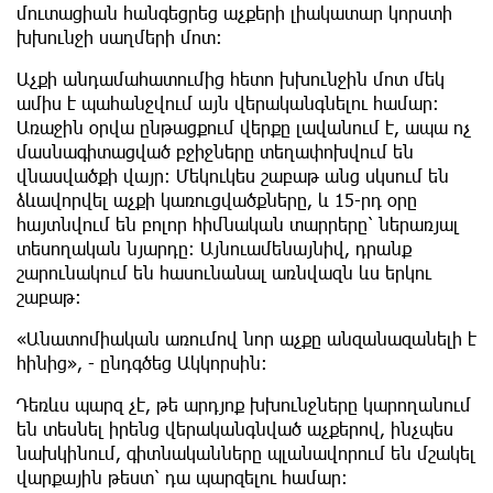
մուտացիան հանգեցրեց աչքերի լիակատար կորստի
խխունջի սաղմերի մոտ։
Աչքի անդամահատումից հետո խխունջին մոտ մեկ
ամիս է պահանջվում այն վերականգնելու համար։
Առաջին օրվա ընթացքում վերքը լավանում է, ապա ոչ
մասնագիտացված բջիջները տեղափոխվում են
վնասվածքի վայր։ Մեկուկես շաբաթ անց սկսում են
ձևավորվել աչքի կառուցվածքները, և 15-րդ օրը
հայտնվում են բոլոր հիմնական տարրերը՝ ներառյալ
տեսողական նյարդը։ Այնուամենայնիվ, դրանք
շարունակում են հասունանալ առնվազն ևս երկու
շաբաթ։
«Անատոմիական առումով նոր աչքը անզանազանելի է
հինից», - ընդգծեց Ակկորսին։
Դեռևս պարզ չէ, թե արդյոք խխունջները կարողանում
են տեսնել իրենց վերականգնված աչքերով, ինչպես
նախկինում, գիտնականները պլանավորում են մշակել
վարքային թեստ՝ դա պարզելու համար։