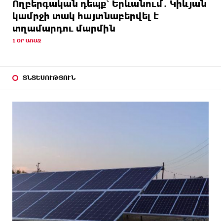
Ողբերգական դեպք՝ Երևանում․ Կիևյան
կամրջի տակ հայտնաբերվել է
տղամարդու մարմին
1 ՕՐ ԱՌԱՋ
ՏՆՏԵՍՈՒԹՅՈՒՆ