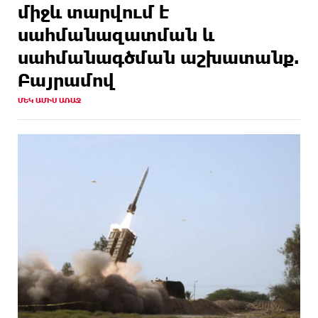
միջև տարվում է
սահմանազատման և
սահմանագծման աշխատանք.
Բայրամով
ՄԵԿ ԱՄԻՍ ԱՌԱՋ