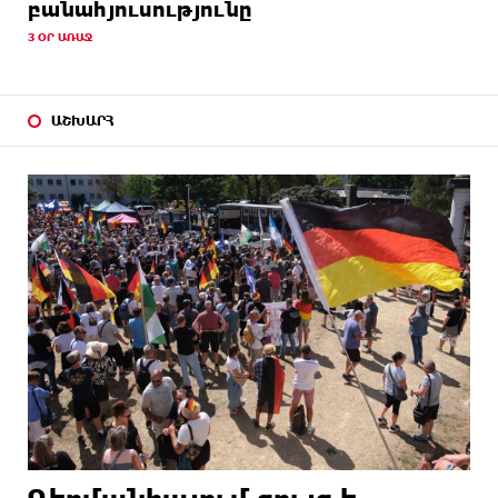
բանահյուսությունը
3 ՕՐ ԱՌԱՋ
ԱՇԽԱՐՀ