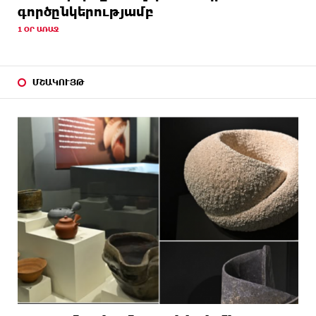
գործընկերությամբ
1 ՕՐ ԱՌԱՋ
ՄՇԱԿՈՒՅԹ