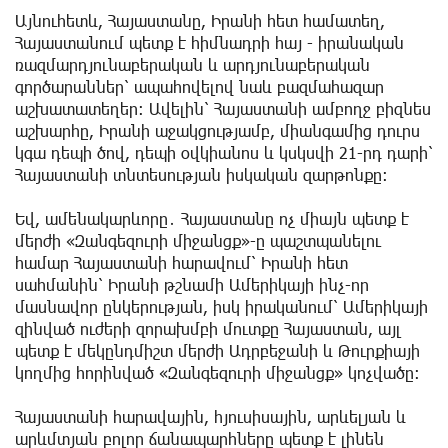
Այնուհետև, Հայաստանը, Իրանի հետ համատեղ,
Հայաստանում պետք է հիմնադրի հայ - իրանական
ռազմարդյունաբերական և արդյունաբերական
գործարաններ՝ ապահովելով նաև բազմահազար
աշխատատեղեր։ Ավելին՝ Հայաստանի ամբողջ բիզնես
աշխարհը, Իրանի աջակցությամբ, միանգամից դուրս
կգա դեպի ծով, դեպի օվկիանոս և կսկսվի 21-րդ դարի՝
Հայաստանի տնտեսության իսկական զարթոնքը։
Եվ, ամենակարևորը․ Հայաստանը ոչ միայն պետք է
մերժի «Զանգեզուրի միջանցք»-ը պաշտպանելու
համար Հայաստանի հարավում՝ Իրանի հետ
սահմանին՝ Իրանի թշնամի Ամերիկայի ինչ-որ
մասնավոր ընկերության, իսկ իրականում՝ Ամերիկայի
զինված ուժերի զորախմբի մուտքը Հայաստան, այլ
պետք է մեկընդմիշտ մերժի Ադրբեջանի և Թուրքիայի
կողմից հորինված «Զանգեզուրի միջանցք» կոչվածը։
Հայաստանի հարավային, հյուսիսային, արևելյան և
արևմտյան բոլոր ճանապարհները պետք է լինեն