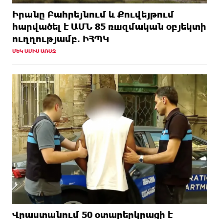
Իրանը Բահրեյնում և Քուվեյթում
hարվածել է ԱՄՆ 85 ռшզմական օբյեկտի
ուղղությամբ. ԻՀՊԿ
ՄԵԿ ԱՄԻՍ ԱՌԱՋ
Վրաստանում 50 օտարերկրացի է