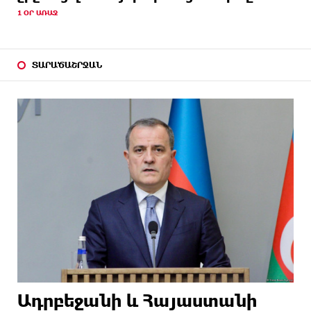
1 ՕՐ ԱՌԱՋ
ՏԱՐԱԾԱՇՐՋԱՆ
Ադրբեջանի և Հայաստանի