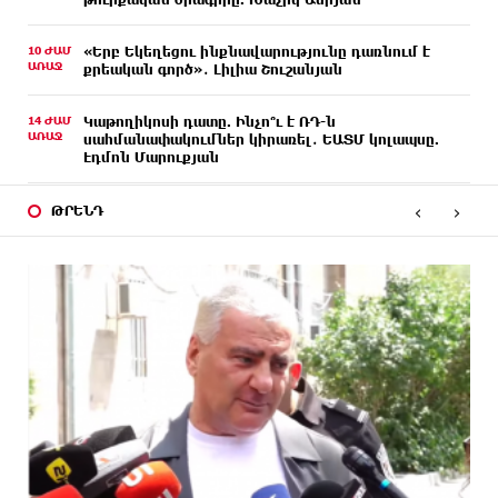
10 ԺԱՄ
«Երբ Եկեղեցու ինքնավարությունը դառնում է
ԱՌԱՋ
քրեական գործ»․ Լիլիա Շուշանյան
14 ԺԱՄ
Կաթողիկոսի դատը. Ինչո՞ւ է ՌԴ-ն
ԱՌԱՋ
սահմանափակումներ կիրառել․ ԵԱՏՄ կոլապսը.
Էդմոն Մարուքյան
‹
›
18 ԺԱՄ
Հեշտ չէ կաթողիկոս դատելը, անգամ
ԹՐԵՆԴ
ԱՌԱՋ
դատավորներն են հրաժարվում, հասկանում են,
որ հետևանք կունենա
20 ԺԱՄ
Սխալ հարցից ճիշտ պատասխան չի ծնվում. Մհեր
ԱՌԱՋ
Ավետիսյան
20 ԺԱՄ
Պետությունը կարծիքներով չի կառավարվում.
ԱՌԱՋ
այն կառավարվում է գիտելիքով ու
պատասխանատվությամբ. Մհեր Ավետիսյան
20 ԺԱՄ
Ռուսաստանի ամենամեծ արևային
ԱՌԱՋ
էլեկտրակայանը կկառուցվի Ամուրի մարզում