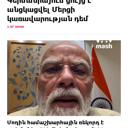
Գերմանիայում ցույց է
անցկացվել Մերցի
կառավարության դեմ
1 ՕՐ ԱՌԱՋ
Մոդին համաշխարհային ռեկորդ է