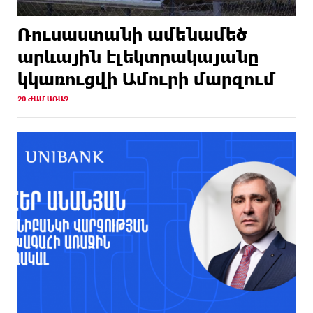
Ռուսաստանի ամենամեծ
արևային էլեկտրակայանը
կկառուցվի Ամուրի մարզում
20 ԺԱՄ ԱՌԱՋ