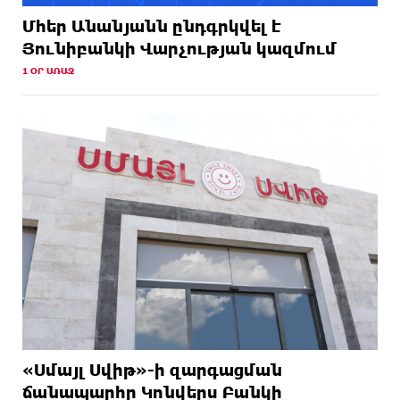
Մհեր Անանյանն ընդգրկվել է
Յունիբանկի Վարչության կազմում
1 ՕՐ ԱՌԱՋ
«Սմայլ Սվիթ»-ի զարգացման
ճանապարհը Կոնվերս Բանկի