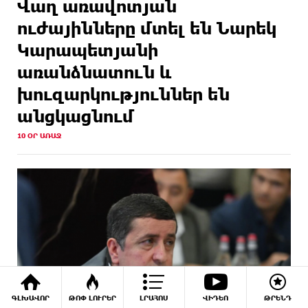
Վաղ առավոտյան
ուժայինները մտել են Նարեկ
Կարապետյանի
առանձնատուն և
խուզարկություններ են
անցկացնում
10 ՕՐ ԱՌԱՋ
ԳԼԽԱՎՈՐ
ԹՈՓ ԼՈՒՐԵՐ
ԼՐԱՀՈՍ
ՎԻԴԵՈ
ԹՐԵՆԴ