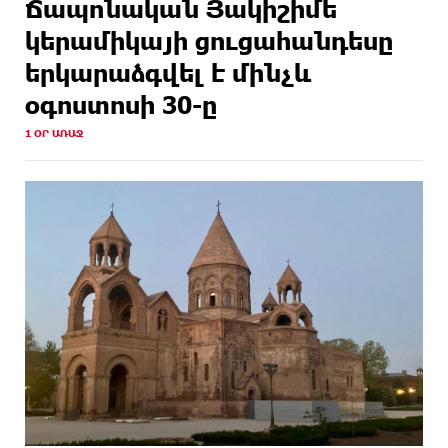
Ճապոնական Յակիշիմե
կերամիկայի ցուցահանդեսը
երկարաձգվել է մինչև
օգոստոսի 30-ը
1 ՕՐ ԱՌԱՋ