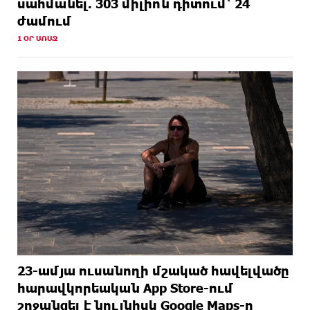
սահմանել. 303 միլիոն դիտում՝ 24
ժամում
1 ՕՐ ԱՌԱՋ
23-ամյա ուսանողի մշակած հավելվածը
հարավկորեական App Store-ում
շրջանցել է նույնիսկ Google Maps-ը