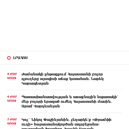
ԼՐԱՀՈՍ
4 ԺԱՄ
Ժամանակի ընթացքում Հայաստանի բոլոր
ԱՌԱՋ
գյուղերը այսպիսի տեսք կստանան. Նարեկ
Կարապետյան
4 ԺԱՄ
Պատասխանատվության և առաջնային նպատակի՝
ԱՌԱՋ
մեր բոլորի երազած ուժեղ Հայաստանի մասին.
Արամ Վարդևանյան
7 ԺԱՄ
Կոչ` Նիկոլ Փաշինյանին. չեղարկե՛ք «Թրամփի
ԱՌԱՋ
ուղի» հայաստանակործան ադրբեջանա-
թուրքական ծրագիրը. Խաչիկ Ասրյան