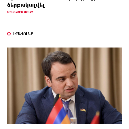
ձերբակալվել
ՄԵԿ ԱՄԻՍ ԱՌԱՋ
ԻՐԱՎՈՒՆՔ