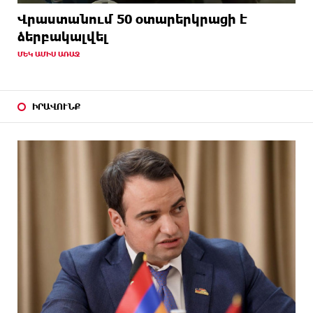
Վրաստանում 50 օտարերկրացի է
ձերբակալվել
ՄԵԿ ԱՄԻՍ ԱՌԱՋ
ԻՐԱՎՈՒՆՔ