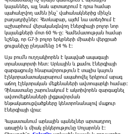
կայաններ, այլ նաև արտադրում է դրա համար
պահանջվող ամեն ինչ՝ վահանակներից մինչև
բաղադրիչներ: Հետևաբար, այժմ նա ​​ստեղծում է
աշխարհում վերականգնվող էներգիայի բոլոր նոր
կայանքների մոտ 60 %-ը: Համեմատության համար
նշենք, որ G7-ի բոլոր երկրների միասին վերցրած
ցուցանիշը ընդամենը 14 % է:
Այս բումն ուղղակիորեն է կապված ապագայի
տրանսպորտի հետ: Արևային և քամու էներգիայի
զարգացումը հնարավորություն է տալիս կայուն
էլեկտրամատակարարում ապահովել երկրում արագ
աճող էլեկտրական մեքենաների ավտոպարկի համար։
Չինաստանը շարունակում է ակտիվորեն զարգացնել
ավտոմեքենաների լիցքավորման
ենթակառուցվածքները կենտրոնանալով մաքուր
էներգիայի վրա։
Հայաստանում արևային պանելներ արտադրող
առաջին և միակ ընկերությունը Սոլարոնն է։