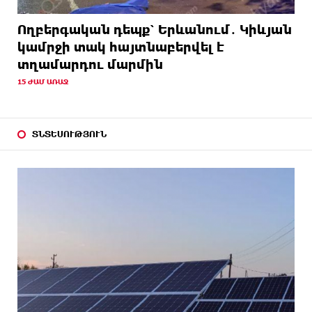
Ողբերգական դեպք՝ Երևանում․ Կիևյան
կամրջի տակ հայտնաբերվել է
տղամարդու մարմին
15 ԺԱՄ ԱՌԱՋ
ՏՆՏԵՍՈՒԹՅՈՒՆ