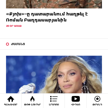
«Քյոխ»–ը դատարանում հաղթել է
Ռոման Բաղդասարյանին
20 ՕՐ ԱՌԱՋ
ԺԱՄԱՆՑ
ԳԼԽԱՎՈՐ
ԹՈՓ ԼՈՒՐԵՐ
ԼՐԱՀՈՍ
ՎԻԴԵՈ
ԹՐԵՆԴ