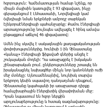
հզորություն: Համեմատության համար նշենք, որ
միայն մայիսին կառուցվել է 93 գիգավատ, ինչը
գերազանցում է Լեհաստանի, Նորվեգիայի կամ
Շվեդիայի նման երկրների ամբողջ տարեկան
էլեկտրաէներգիայի պահանջարկը: Քամու էներգիայի
արտադրությունը նույնպես ավելացել է հինգ ամսվա
ընթացքում աճելով 46 գիգավատով։
Ամեն ինչ սկսվել է սակագնային քաղաքականության
փոփոխություններից. հունիսի 1-ին Չինաստանը
«կանաչ» էներգիայի ֆիքսված գներից անցել է
շուկայական մոդելի: Դա առաջացրել է իսկական
շինարարական բում. ընկերությունները շտապել են
իրականացնել նախագծեր մինչև նոր կանոնների ուժի
մեջ մտնելը: Այնուամենայնիվ, նույնիսկ տարվա
երկրորդ կեսին սպասվող դանդաղման դեպքում,
Չինաստանը կպահպանի իր առաջատար դիրքը
համաշխարհային էներգետիկ վերափոխման մեջ։
Դրան նպաստում են հզոր ներքին
արդյունաբերությունը և հստակ ռազմավարությունը:
Չինաստանը ոչ միայն կառուցում է արևային