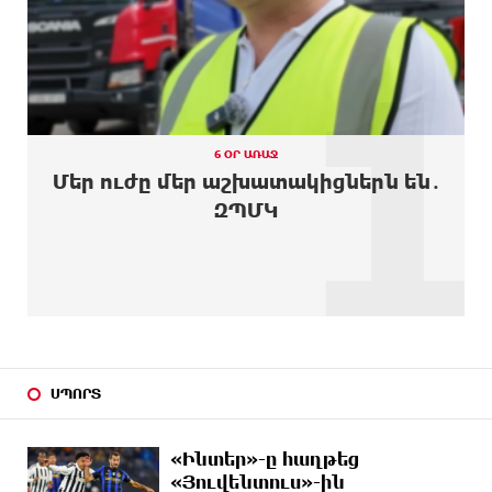
նույնիսկ Google Maps-ը
1
14 ԺԱՄ
Ռուսաստանի տարածքում ոչնչացվել է
ԱՌԱՋ
ուկրաինական 360 անօդաչու թռչող սարք
14 ԺԱՄ
Օգոստոսի 10-ին, 11-ին, 12-ին, 13-ին, 14-ին, 17-
ԱՌԱՋ
ին, 18-ին և 20-ին հարյուրավոր հասցեներում
6 ՕՐ ԱՌԱՋ
լույս չի լինելու
Մեր ուժը մեր աշխատակիցներն են․
ԶՊՄԿ
15 ԺԱՄ
Ողբերգական դեպք՝ Երևանում․ Կիևյան կամրջի
ԱՌԱՋ
տակ հայտնաբերվել է տղամարդու մարմին
15 ԺԱՄ
Ադրբեջանի Սարով գյուղում տանը 18-ամյա
ԱՌԱՋ
աղջկա դի է հայտնաբերվել
15 ԺԱՄ
Հայհիդրոմետի տնօրենը գրել է
ԱՌԱՋ
ՍՊՈՐՏ
16 ԺԱՄ
Արտակարգ դեպք՝ Երևանում․ կոտրել են «Հույս
ԱՌԱՋ
բոլոր մարդկանց» հիմնադրամի շենքի
«Ինտեր»-ը հաղթեց
պատուհաններն ու դռները
«Յուվենտուս»-ին