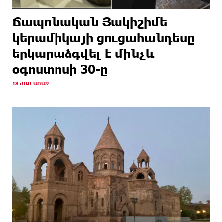
Ճապոնական Յակիշիմե
կերամիկայի ցուցահանդեսը
երկարաձգվել է մինչև
օգոստոսի 30-ը
18 ԺԱՄ ԱՌԱՋ