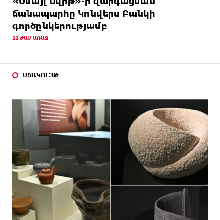
«Սմայլ Սվիթ»-ի զարգացման
ճանապարհը Կոնվերս Բանկի
գործընկերությամբ
22 ԺԱՄ ԱՌԱՋ
ՄՇԱԿՈՒՅԹ