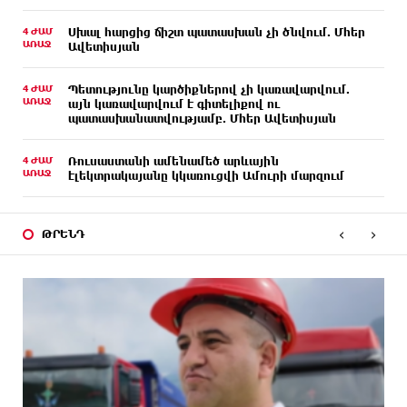
4 ԺԱՄ
Սխալ հարցից ճիշտ պատասխան չի ծնվում. Մհեր
ԱՌԱՋ
Ավետիսյան
4 ԺԱՄ
Պետությունը կարծիքներով չի կառավարվում.
ԱՌԱՋ
այն կառավարվում է գիտելիքով ու
պատասխանատվությամբ. Մհեր Ավետիսյան
4 ԺԱՄ
Ռուսաստանի ամենամեծ արևային
ԱՌԱՋ
էլեկտրակայանը կկառուցվի Ամուրի մարզում
13 ԺԱՄ
Օգոստոսի 10-ից 13-ը գազանջատումներ են
ԱՌԱՋ
‹
›
սպասվում
ԹՐԵՆԴ
13 ԺԱՄ
Գերմանիայում ցույց է անցկացվել Մերցի
ԱՌԱՋ
կառավարության դեմ
13 ԺԱՄ
Մոդին համաշխարհային ռեկորդ է սահմանել. 303
ԱՌԱՋ
միլիոն դիտում՝ 24 ժամում
14 ԺԱՄ
23-ամյա ուսանողի մշակած հավելվածը
ԱՌԱՋ
հարավկորեական App Store-ում շրջանցել է