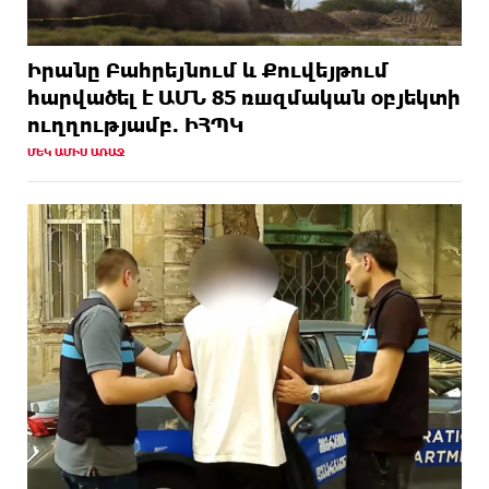
Իրանը Բահրեյնում և Քուվեյթում
hարվածել է ԱՄՆ 85 ռшզմական օբյեկտի
ուղղությամբ. ԻՀՊԿ
ՄԵԿ ԱՄԻՍ ԱՌԱՋ