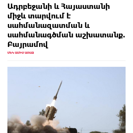
Ադրբեջանի և Հայաստանի
միջև տարվում է
սահմանազատման և
սահմանագծման աշխատանք.
Բայրամով
ՄԵԿ ԱՄԻՍ ԱՌԱՋ