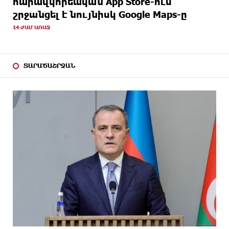
հարավկորեական App Store-ում
շրջանցել է նույնիսկ Google Maps-ը
14 ԺԱՄ ԱՌԱՋ
ՏԱՐԱԾԱՇՐՋԱՆ