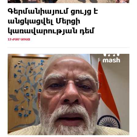
Գերմանիայում ցույց է
անցկացվել Մերցի
կառավարության դեմ
13 ԺԱՄ ԱՌԱՋ