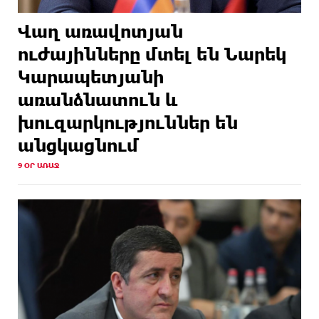
Վաղ առավոտյան
ուժայինները մտել են Նարեկ
Կարապետյանի
առանձնատուն և
խուզարկություններ են
անցկացնում
9 ՕՐ ԱՌԱՋ