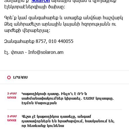
Տեղադրե՛ք
SolarOn
արևային կայան և զրոյացրեք
էլեկտրաէներգիայի ծախսը։
Գրե՛ք կամ զանգահարեք և ստացեք անվճար հաշվարկ
Ձեզ անհրաժեշտ արևային կայանի հզորությանն ու
արժեքի վերաբերյալ։
Զանգահարեք 8757, 010 440055
էլ. փոստ ֊
Info@solaron.am
ԼՐԱՀՈՍ
2 ԺԱՄ
Կաթողիկոսի դատը. Ինչո՞ւ է ՌԴ-ն
ԱՌԱՋ
սահմանափակումներ կիրառել․ ԵԱՏՄ կոլապսը.
Էդմոն Մարուքյան
2 ԺԱՄ
Հեշտ չէ կաթողիկոս դատելը, անգամ
ԱՌԱՋ
դատավորներն են հրաժարվում, հասկանում են,
որ հետևանք կունենա