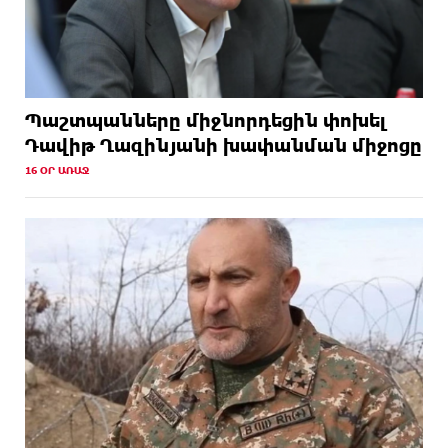
Պաշտպանները միջնորդեցին փոխել
Դավիթ Ղազինյանի խափանման միջոցը
16 ՕՐ ԱՌԱՋ