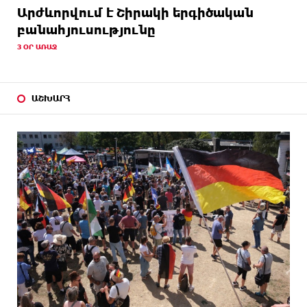
Արժևորվում է Շիրակի երգիծական
բանահյուսությունը
3 ՕՐ ԱՌԱՋ
ԱՇԽԱՐՀ