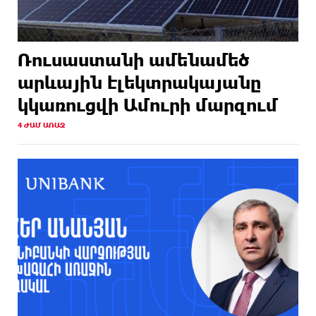
Ռուսաստանի ամենամեծ
արևային էլեկտրակայանը
կկառուցվի Ամուրի մարզում
4 ԺԱՄ ԱՌԱՋ