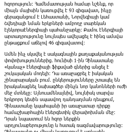
հզորություն: Համեմատության համար նշենք, որ
միայն մայիսին կառուցվել է 93 գիգավատ, ինչը
գերազանցում է Լեհաստանի, Նորվեգիայի կամ
Շվեդիայի նման երկրների ամբողջ տարեկան
էլեկտրաէներգիայի պահանջարկը: Քամու էներգիայի
արտադրությունը նույնպես ավելացել է հինգ ամսվա
ընթացքում աճելով 46 գիգավատով։
Ամեն ինչ սկսվել է սակագնային քաղաքականության
փոփոխություններից. հունիսի 1-ին Չինաստանը
«կանաչ» էներգիայի ֆիքսված գներից անցել է
շուկայական մոդելի: Դա առաջացրել է իսկական
շինարարական բում. ընկերությունները շտապել են
իրականացնել նախագծեր մինչև նոր կանոնների ուժի
մեջ մտնելը: Այնուամենայնիվ, նույնիսկ տարվա
երկրորդ կեսին սպասվող դանդաղման դեպքում,
Չինաստանը կպահպանի իր առաջատար դիրքը
համաշխարհային էներգետիկ վերափոխման մեջ։
Դրան նպաստում են հզոր ներքին
արդյունաբերությունը և հստակ ռազմավարությունը:
Չինաստանը ոչ միայն կառուցում է արևային