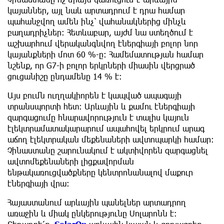
կայաններ, այլ նաև արտադրում է դրա համար
պահանջվող ամեն ինչ՝ վահանակներից մինչև
բաղադրիչներ: Հետևաբար, այժմ նա ​​ստեղծում է
աշխարհում վերականգնվող էներգիայի բոլոր նոր
կայանքների մոտ 60 %-ը: Համեմատության համար
նշենք, որ G7-ի բոլոր երկրների միասին վերցրած
ցուցանիշը ընդամենը 14 % է:
Այս բումն ուղղակիորեն է կապված ապագայի
տրանսպորտի հետ: Արևային և քամու էներգիայի
զարգացումը հնարավորություն է տալիս կայուն
էլեկտրամատակարարում ապահովել երկրում արագ
աճող էլեկտրական մեքենաների ավտոպարկի համար։
Չինաստանը շարունակում է ակտիվորեն զարգացնել
ավտոմեքենաների լիցքավորման
ենթակառուցվածքները կենտրոնանալով մաքուր
էներգիայի վրա։
Հայաստանում արևային պանելներ արտադրող
առաջին և միակ ընկերությունը Սոլարոնն է։