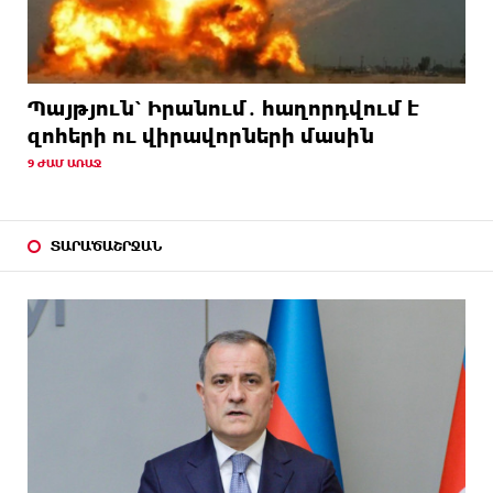
Պայթյուն՝ Իրանում․ հաղորդվում է
զոհերի ու վիրավորների մասին
9 ԺԱՄ ԱՌԱՋ
ՏԱՐԱԾԱՇՐՋԱՆ