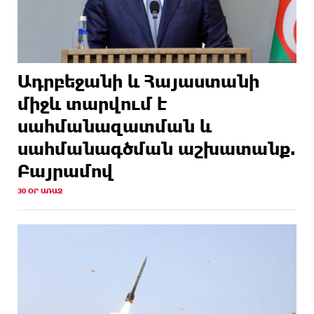
Ադրբեջանի և Հայաստանի
միջև տարվում է
սահմանազատման և
սահմանագծման աշխատանք.
Բայրամով
30 ՕՐ ԱՌԱՋ