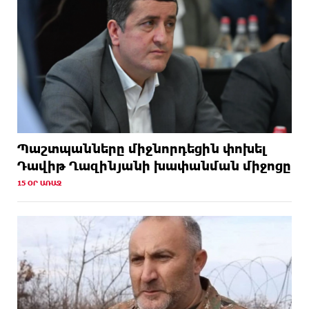
Պաշտպանները միջնորդեցին փոխել
Դավիթ Ղազինյանի խափանման միջոցը
15 ՕՐ ԱՌԱՋ