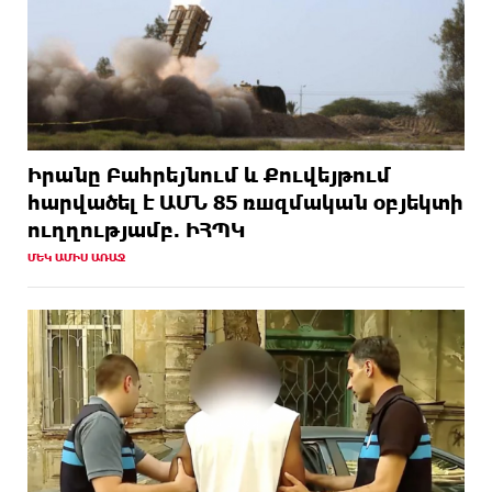
Իրանը Բահրեյնում և Քուվեյթում
hարվածել է ԱՄՆ 85 ռшզմական օբյեկտի
ուղղությամբ. ԻՀՊԿ
ՄԵԿ ԱՄԻՍ ԱՌԱՋ