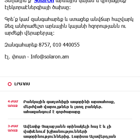
Տեղադրե՛ք
SolarOn
արևային կայան և զրոյացրեք
էլեկտրաէներգիայի ծախսը։
Գրե՛ք կամ զանգահարեք և ստացեք անվճար հաշվարկ
Ձեզ անհրաժեշտ արևային կայանի հզորությանն ու
արժեքի վերաբերյալ։
Զանգահարեք 8757, 010 440055
էլ. փոստ ֊
Info@solaron.am
ԼՐԱՀՈՍ
4 ԺԱՄ
Բանկային գաղտնիքի ապօրինի արտահոսք,
ԱՌԱՋ
մերժված վարույթներ և լռող բանկեր.
ահազանգում է գործարարը
3 ԺԱՄ
Ավետիք Չալաբյանն օրինակելի հայ է և չի
ԱՌԱՋ
վախենում իշխանությունների
ապօրինություններից. Լարիսա Ալավերդյան