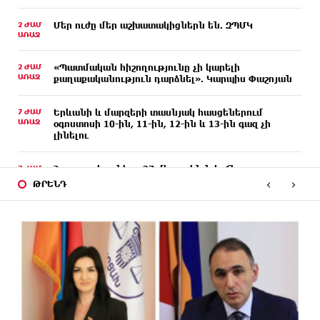
2 ԺԱՄ
Մեր ուժը մեր աշխատակիցներն են. ԶՊՄԿ
ԱՌԱՋ
2 ԺԱՄ
«Պատմական հիշողությունը չի կարելի
ԱՌԱՋ
քաղաքականություն դարձնել». Կարպիս Փաշոյան
7 ԺԱՄ
Երևանի և մարզերի տասնյակ հասցեներում
ԱՌԱՋ
օգոստոսի 10-ին, 11-ին, 12-ին և 13-ին գազ չի
լինելու
7 ԺԱՄ
Հայ ուշուիստները 37 մեդալ են նվաճել
ԱՌԱՋ
միջազգային մրցաշարում
‹
›
ԹՐԵՆԴ
8 ԺԱՄ
ԱՄՆ Սենատը մեծամասնությամբ ընդունել է
ԱՌԱՋ
Ռուսաստանի և Իրանի դեմ պատժամիջոցների
ընդլայնման օրինագիծը
8 ԺԱՄ
Երգչուհի Բեյոնսեն ​​4 դատական հայց է
ԱՌԱՋ
ներկայացրել Թուրքիայում
8 ԺԱՄ
Երևանյան լճում իրականացվել են մաքրման