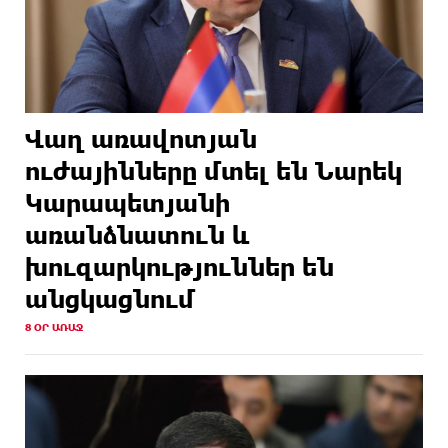
Վաղ առավոտյան
ուժայինները մտել են Նարեկ
Կարապետյանի
առանձնատուն և
խուզարկություններ են
անցկացնում
8 ՕՐ ԱՌԱՋ