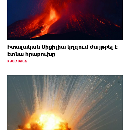
Իտալական Սիցիլիա կղզում ժայթքել է
Էտնա հրաբուխը
9 ԺԱՄ ԱՌԱՋ