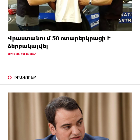
Վրաստանում 50 օտարերկրացի է
ձերբակալվել
ՄԵԿ ԱՄԻՍ ԱՌԱՋ
ԻՐԱՎՈՒՆՔ