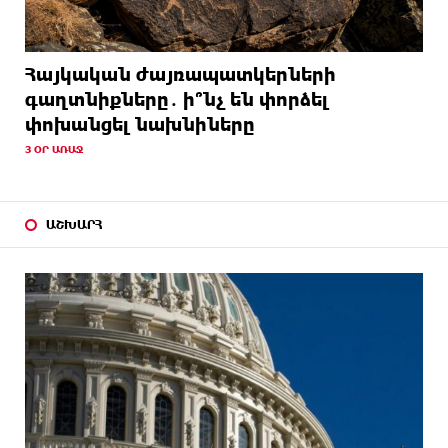
Հայկական ժայռապատկերների
գաղտնիքները․ ի՞նչ են փորձել
փոխանցել նախնիները
3 ՕՐ ԱՌԱՋ
ԱՇԽԱՐՀ