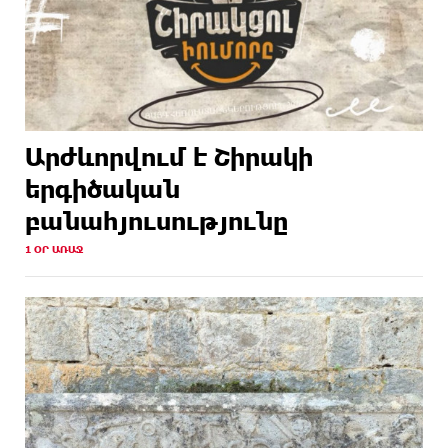
Արժևորվում է Շիրակի
երգիծական
բանահյուսությունը
1 ՕՐ ԱՌԱՋ