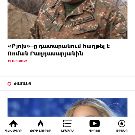
«Քյոխ»–ը դատարանում հաղթել է
Ռոման Բաղդասարյանին
19 ՕՐ ԱՌԱՋ
ԺԱՄԱՆՑ
ԳԼԽԱՎՈՐ
ԹՈՓ ԼՈՒՐԵՐ
ԼՐԱՀՈՍ
ՎԻԴԵՈ
ԹՐԵՆԴ