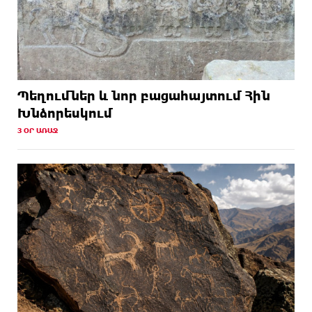
Պեղումներ և նոր բացահայտում Հին
Խնձորեսկում
3 ՕՐ ԱՌԱՋ