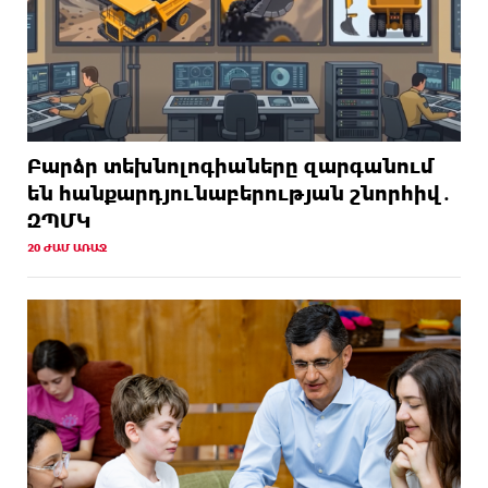
Բարձր տեխնոլոգիաները զարգանում
են հանքարդյունաբերության շնորհիվ․
ԶՊՄԿ
20 ԺԱՄ ԱՌԱՋ