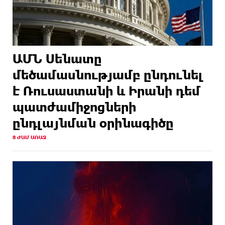
ԱՄՆ Սենատը
մեծամասնությամբ ընդունել
է Ռուսաստանի և Իրանի դեմ
պատժամիջոցների
ընդլայնման օրինագիծը
8 ԺԱՄ ԱՌԱՋ