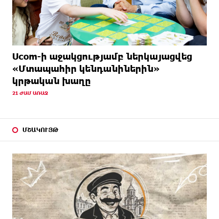
Ucom-ի աջակցությամբ ներկայացվեց
«Մտապահիր կենդանիներին»
կրթական խաղը
21 ԺԱՄ ԱՌԱՋ
ՄՇԱԿՈՒՅԹ