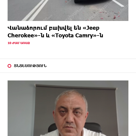
Վանաձորում բшխվել են «Jeep
Cherokee»-ն և «Toyota Camry»-ն
10 ԺԱՄ ԱՌԱՋ
ՏՆՏԵՍՈՒԹՅՈՒՆ