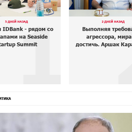
2
2 ДНЕЙ НАЗАД
2 ДНЕЙ НАЗАД
лняя требования
Армения оказала
ессора, мира не
грани историче
ь. Аршак Карапетян
катастрофы․ Ар
Карапетян
ИТИКА