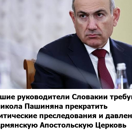
шие руководители Словакии треб
Никола Пашиняна прекратить
итические преследования и давле
Армянскую Апостольскую Церковь