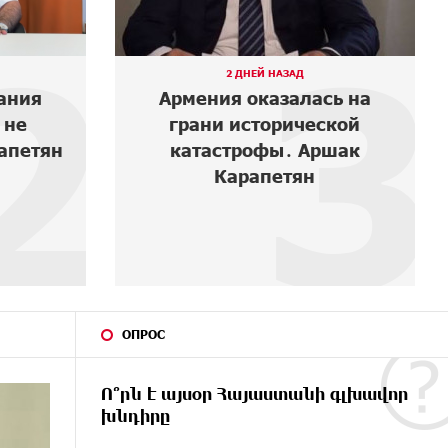
3
4
ОКОЛО 5 ЧАСОВ НАЗАД
сь на
Бывшие руководители
ской
Словакии требуют от
шак
Никола Пашиняна
прекратить политические
преследования и давл...
ОПРОС
Ո՞րն է այսօր Հայաստանի գլխավոր
խնդիրը