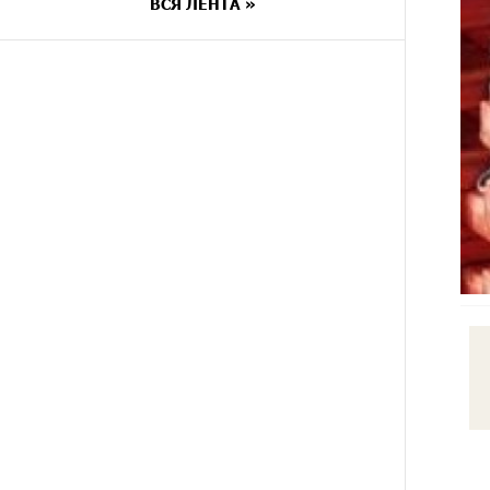
ВСЯ ЛЕНТА »
5 ДНЕЙ
В мобильном приложении
НАЗАД
Юнибанка теперь можно
зарегистрироваться также с
помощью imID
8 ДНЕЙ
«Бесплатные бонусы в играх»:
НАЗАД
IDBank предупреждает о
кибератаках на школьников
8 ДНЕЙ
ЕАЭС со временем будет
НАЗАД
расширяться. Когда-нибудь это
поймёт и рядовой армянин, но
будет уже поздно
8 ДНЕЙ
Если Израиль использует тему
НАЗАД
Геноцида армян против
Эрдогана, то что для него значит
сам Геноцид?
9 ДНЕЙ
ВТБ (Армения): вклад
НАЗАД
«Стабильный» — до 10%