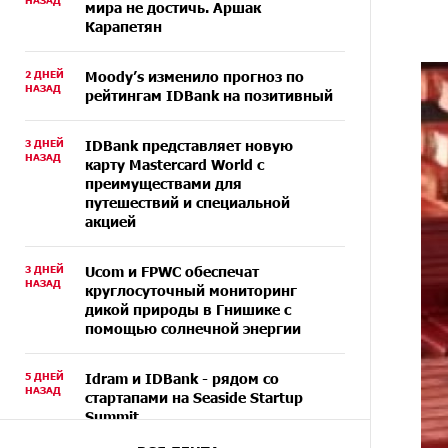
НАЗАД
мира не достичь. Аршак
Карапетян
2 ДНЕЙ
Moody’s изменило прогноз по
НАЗАД
рейтингам IDBank на позитивный
3 ДНЕЙ
IDBank представляет новую
НАЗАД
карту Mastercard World с
преимуществами для
путешествий и специальной
акцией
3 ДНЕЙ
Ucom и FPWC обеспечат
НАЗАД
круглосуточный мониторинг
дикой природы в Гнишике с
помощью солнечной энергии
5 ДНЕЙ
Idram и IDBank - рядом со
НАЗАД
стартапами на Seaside Startup
Summit