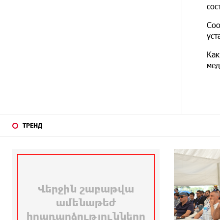
12 ДНЕЙ
Никогда Нагорный Карабах не
сос
НАЗАД
был в составе независимого
Азербайджана. Аршак Карапетян
Соо
уст
14 ДНЕЙ
Бывший премьер-министр
Как
НАЗАД
Словакии обратился к президенту
мед
страны с просьбой содействовать
освобождению армянских
заключенных, осужденных в
Азербайджане
16 ДНЕЙ
Против кого вооружается
ТРЕНД
НАЗАД
Азербайджан? Аршак Карапетян
16 ДНЕЙ
При поддержке Ucom в
НАЗАД
спортивной школе Вайка
установлена солнечная
электростанция мощностью 15
кВт
17 ДНЕЙ
Новые финансовые навыки на