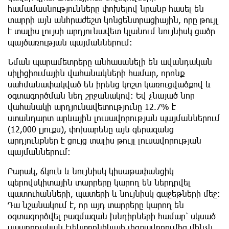
համամասնությունները փոխելով նրանք հասել են
տարրի այն անհրաժեշտ կոնցենտրացիային, որը թույլ
է տալիս լույսի արդյունավետ կլանում նույնիսկ ցածր
պայծառության պայմաններում։
Նման պարամետրերը անհասանելի են ավանդական
սիլիցիումային վահանակների համար, որոնք
սահմանափակված են իրենց կոշտ կառուցվածքով և
օգտագործման նեղ շրջանակով։ Եվ չնայած նոր
վահանակի արդյունավետությունը 12.7% է
ստանդարտ արևային լուսավորության պայմաններում
(12,000 լյուքս), փոխարենը այն գերազանց
արդյունքներ է ցույց տալիս թույլ լուսավորության
պայմաններում։
Բարակ, ճկուն և նույնիսկ կիսաթափանցիկ
պերովսկիտային տարրերը կարող են ներդրվել
պատուհանների, պատերի և նույնիսկ գաջեթների մեջ։
Դա նշանակում է, որ այդ տարրերը կարող են
օգտագործվել բազմազան խնդիրների համար՝ սկսած
սպառողական էլեկտրոնիկայի լիցքավորումից մինչև