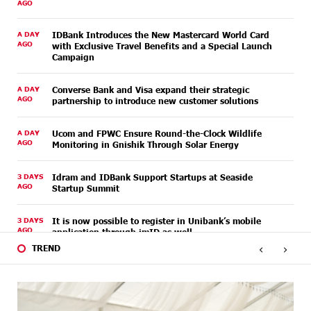
AGO
A DAY
IDBank Introduces the New Mastercard World Card
AGO
with Exclusive Travel Benefits and a Special Launch
Campaign
A DAY
Converse Bank and Visa expand their strategic
AGO
partnership to introduce new customer solutions
A DAY
Ucom and FPWC Ensure Round-the-Clock Wildlife
AGO
Monitoring in Gnishik Through Solar Energy
3 DAYS
Idram and IDBank Support Startups at Seaside
AGO
Startup Summit
3 DAYS
It is now possible to register in Unibank’s mobile
AGO
application through imID as well
‹
›
TREND
6 DAYS
“Free In-Game Bonuses”: IDBank Warns About
AGO
Cyberattacks Targeting Schoolchildren
6 DAYS
Moody's affirms Converse Bank's ratings and changes