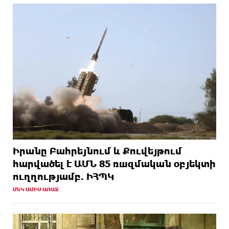
Իրանը Բահրեյնում և Քուվեյթում
hարվածել է ԱՄՆ 85 ռшզմական օբյեկտի
ուղղությամբ. ԻՀՊԿ
ՄԵԿ ԱՄԻՍ ԱՌԱՋ