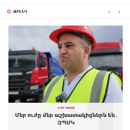
13 ԺԱՄ
Օգոստոսի 10-ից 13-ը գազանջատումներ են
ԱՌԱՋ
‹
›
սպասվում
ԹՐԵՆԴ
13 ԺԱՄ
Գերմանիայում ցույց է անցկացվել Մերցի
ԱՌԱՋ
կառավարության դեմ
13 ԺԱՄ
Մոդին համաշխարհային ռեկորդ է սահմանել. 303
ԱՌԱՋ
միլիոն դիտում՝ 24 ժամում
14 ԺԱՄ
23-ամյա ուսանողի մշակած հավելվածը
ԱՌԱՋ
հարավկորեական App Store-ում շրջանցել է
նույնիսկ Google Maps-ը
1
14 ԺԱՄ
Ռուսաստանի տարածքում ոչնչացվել է
ԱՌԱՋ
ուկրաինական 360 անօդաչու թռչող սարք
14 ԺԱՄ
Օգոստոսի 10-ին, 11-ին, 12-ին, 13-ին, 14-ին, 17-
ԱՌԱՋ
ին, 18-ին և 20-ին հարյուրավոր հասցեներում
6 ՕՐ ԱՌԱՋ
լույս չի լինելու
Մեր ուժը մեր աշխատակիցներն են․
ԶՊՄԿ
15 ԺԱՄ
Ողբերգական դեպք՝ Երևանում․ Կիևյան կամրջի
ԱՌԱՋ