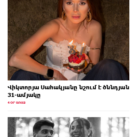
Վիկտորյա Սահակյանը նշում է ծննդյան
31-ամյակը
4 ՕՐ ԱՌԱՋ