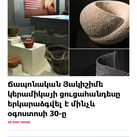
Ճապոնական Յակիշիմե
կերամիկայի ցուցահանդեսը
երկարաձգվել է մինչև
օգոստոսի 30-ը
18 ԺԱՄ ԱՌԱՋ