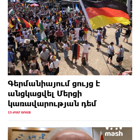
Գերմանիայում ցույց է
անցկացվել Մերցի
կառավարության դեմ
13 ԺԱՄ ԱՌԱՋ