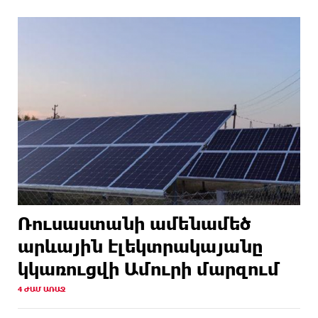
Ռուսաստանի ամենամեծ
արևային էլեկտրակայանը
կկառուցվի Ամուրի մարզում
4 ԺԱՄ ԱՌԱՋ