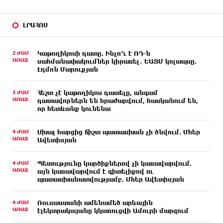
ԼՐԱՀՈՍ
2 ԺԱՄ
Կաթողիկոսի դատը. Ինչո՞ւ է ՌԴ-ն
ԱՌԱՋ
սահմանափակումներ կիրառել․ ԵԱՏՄ կոլապսը.
Էդմոն Մարուքյան
2 ԺԱՄ
Հեշտ չէ կաթողիկոս դատելը, անգամ
ԱՌԱՋ
դատավորներն են հրաժարվում, հասկանում են,
որ հետևանք կունենա
4 ԺԱՄ
Սխալ հարցից ճիշտ պատասխան չի ծնվում. Մհեր
ԱՌԱՋ
Ավետիսյան
4 ԺԱՄ
Պետությունը կարծիքներով չի կառավարվում.
ԱՌԱՋ
այն կառավարվում է գիտելիքով ու
պատասխանատվությամբ. Մհեր Ավետիսյան
4 ԺԱՄ
Ռուսաստանի ամենամեծ արևային
ԱՌԱՋ
էլեկտրակայանը կկառուցվի Ամուրի մարզում