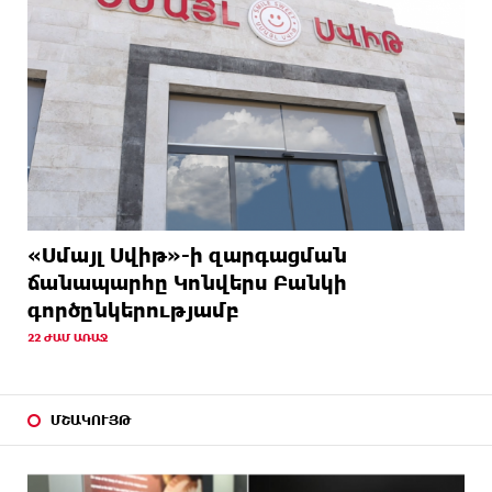
«Սմայլ Սվիթ»-ի զարգացման
ճանապարհը Կոնվերս Բանկի
գործընկերությամբ
22 ԺԱՄ ԱՌԱՋ
ՄՇԱԿՈՒՅԹ