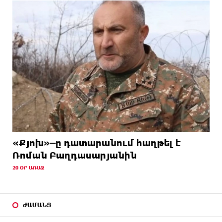
«Քյոխ»–ը դատարանում հաղթել է
Ռոման Բաղդասարյանին
20 ՕՐ ԱՌԱՋ
ԺԱՄԱՆՑ