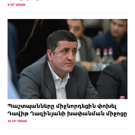
9 ՕՐ ԱՌԱՋ
Պաշտպանները միջնորդեցին փոխել
Դավիթ Ղազինյանի խափանման միջոցը
16 ՕՐ ԱՌԱՋ