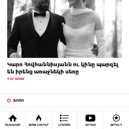
Կարո Հովհաննիսյանն ու կինը պարզել
են իրենց առաջնեկի սեռը
4 ՕՐ ԱՌԱՋ
ՖՈՏՈ
ԳԼԽԱՎՈՐ
ԹՈՓ ԼՈՒՐԵՐ
ԼՐԱՀՈՍ
ՎԻԴԵՈ
ԹՐԵՆԴ