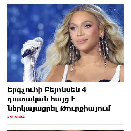
Երգչուհի Բեյոնսեն ​​4
դատական հայց է
ներկայացրել Թուրքիայում
1 ՕՐ ԱՌԱՋ