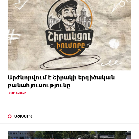
Արժևորվում է Շիրակի երգիծական
բանահյուսությունը
3 ՕՐ ԱՌԱՋ
ԱՇԽԱՐՀ