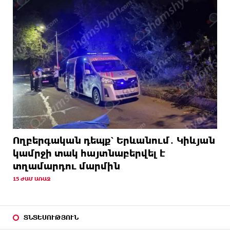
Ողբերգական դեպք՝ Երևանում․ Կիևյան
կամրջի տակ հայտնաբերվել է
տղամարդու մարմին
15 ԺԱՄ ԱՌԱՋ
ՏՆՏԵՍՈՒԹՅՈՒՆ