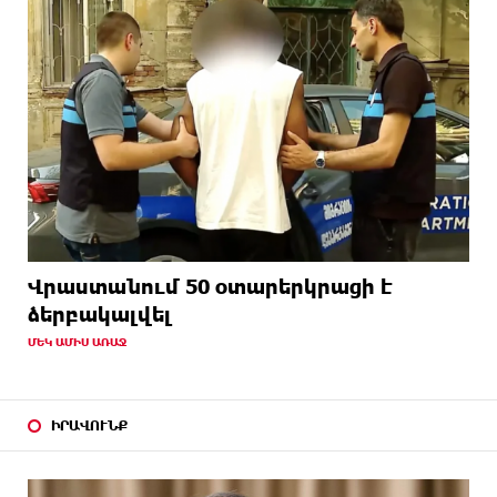
Վրաստանում 50 օտարերկրացի է
ձերբակալվել
ՄԵԿ ԱՄԻՍ ԱՌԱՋ
ԻՐԱՎՈՒՆՔ