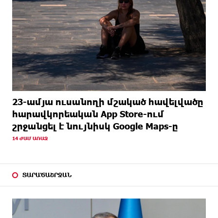
23-ամյա ուսանողի մշակած հավելվածը
հարավկորեական App Store-ում
շրջանցել է նույնիսկ Google Maps-ը
14 ԺԱՄ ԱՌԱՋ
ՏԱՐԱԾԱՇՐՋԱՆ