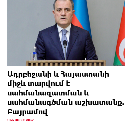
Ադրբեջանի և Հայաստանի
միջև տարվում է
սահմանազատման և
սահմանագծման աշխատանք.
Բայրամով
ՄԵԿ ԱՄԻՍ ԱՌԱՋ