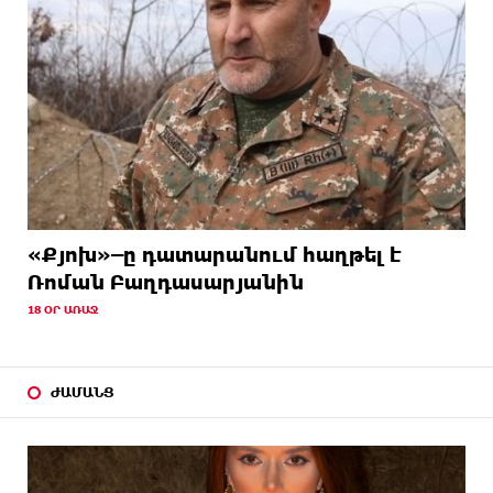
«Քյոխ»–ը դատարանում հաղթել է
Ռոման Բաղդասարյանին
18 ՕՐ ԱՌԱՋ
ԺԱՄԱՆՑ