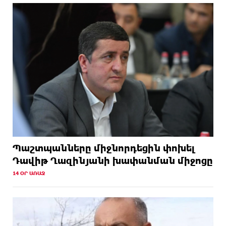
Պաշտպանները միջնորդեցին փոխել
Դավիթ Ղազինյանի խափանման միջոցը
14 ՕՐ ԱՌԱՋ