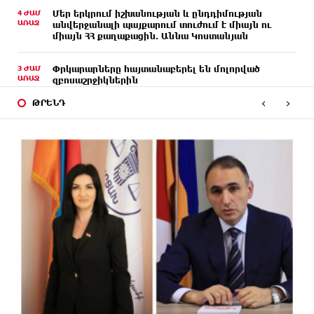
4 ԺԱՄ
Մեր երկրում իշխանության և ընդդիմության
ԱՌԱՋ
անվերջանալի պայքարում տուժում է միայն ու
միայն ՀՀ քաղաքացին. Աննա Կոստանյան
3 ԺԱՄ
Փրկարարները հայտանաբերել են մոլորված
ԱՌԱՋ
զբոսաշրջիկներին
‹
›
ԹՐԵՆԴ
3 ԺԱՄ
ԼՀԿ-ն պահանջում է դադարեցնել Գարեգին Բ-ի և
ԱՌԱՋ
եպիսկոպոսների դեմ քրեական հետապնդումը
3 ԺԱՄ
Սարյան փողոցի բնակարաններից մեկում
ԱՌԱՋ
պայթյունի հետևանքով 55-ամյա տղամարդը
այրվածքներով տեղափոխվել է
«Այրվածքաբանության ազգային կենտրոն»
3 ԺԱՄ
Սլովակիայի արևելքում արտակարգ դրություն է
ԱՌԱՋ
հայտարարվել շոգի ալիքների պատճառով
3 ԺԱՄ
Երթևեկության կազմակերպման փոփոխություն
ԱՌԱՋ
տեղի կունենա
2 ԺԱՄ
Հայաստանի հավաքականի նախկին մարզիչը