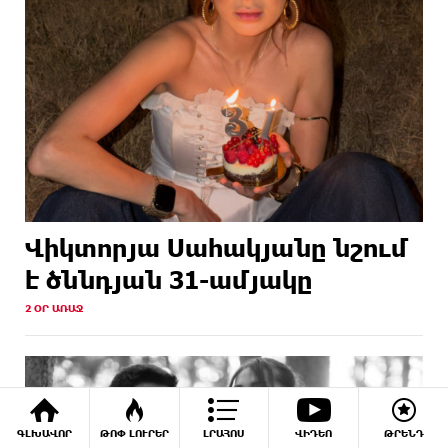
Վիկտորյա Սահակյանը նշում
է ծննդյան 31-ամյակը
2 ՕՐ ԱՌԱՋ
ԳԼԽԱՎՈՐ
ԹՈՓ ԼՈՒՐԵՐ
ԼՐԱՀՈՍ
ՎԻԴԵՈ
ԹՐԵՆԴ