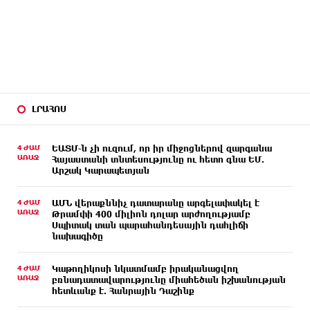
ԼՐԱՀՈՍ
4 ԺԱՄ
ԵԱՏՄ֊ն չի ուզում, որ իր միջոցներով զարգանա
ԱՌԱՋ
Հայաստանի տնտեսությունը ու հետո գնա ԵՄ.
Արշակ Կարապետյան
4 ԺԱՄ
ԱՄՆ վերաքննիչ դատարանը արգելափակել է
ԱՌԱՋ
Թրամփի 400 միլիոն դոլար արժողությամբ
Սպիտակ տան պարահանդեսային դահլիճի
նախագիծը
4 ԺԱՄ
Կաթողիկոսի նկատմամբ իրականացվող
ԱՌԱՋ
բռնադատավարությունը միահեծան իշխանության
հետևանք է. Հանրային Դաշինք