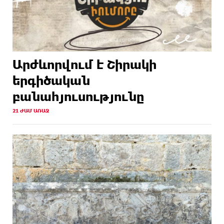
Արժևորվում է Շիրակի
երգիծական
բանահյուսությունը
21 ԺԱՄ ԱՌԱՋ