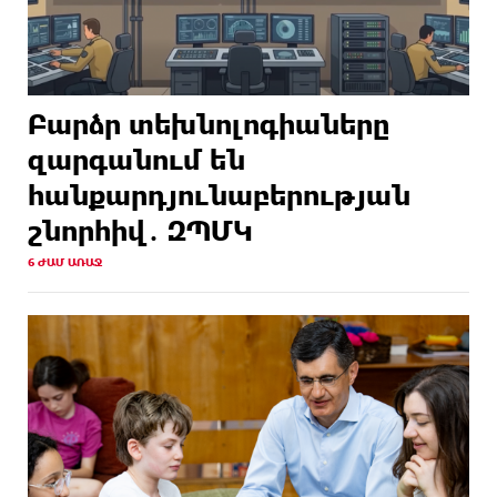
Բարձր տեխնոլոգիաները
զարգանում են
հանքարդյունաբերության
շնորհիվ․ ԶՊՄԿ
6 ԺԱՄ ԱՌԱՋ