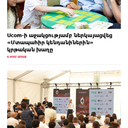
Ucom-ի աջակցությամբ ներկայացվեց
«Մտապահիր կենդանիներին»
կրթական խաղը
6 ԺԱՄ ԱՌԱՋ