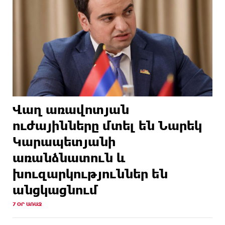
Վաղ առավոտյան
ուժայինները մտել են Նարեկ
Կարապետյանի
առանձնատուն և
խուզարկություններ են
անցկացնում
7 ՕՐ ԱՌԱՋ