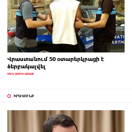
Վրաստանում 50 օտարերկրացի է
ձերբակալվել
ՄԵԿ ԱՄԻՍ ԱՌԱՋ
ԻՐԱՎՈՒՆՔ