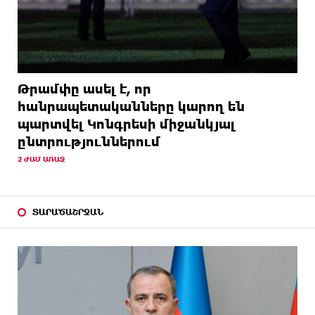
Թրամփը ասել է, որ
հանրապետականները կարող են
պարտվել Կոնգրեսի միջանկյալ
ընտրություններում
2 ԺԱՄ ԱՌԱՋ
ՏԱՐԱԾԱՇՐՋԱՆ