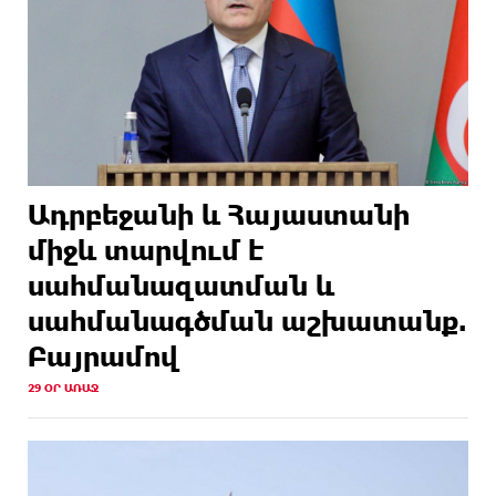
Ադրբեջանի և Հայաստանի
միջև տարվում է
սահմանազատման և
սահմանագծման աշխատանք.
Բայրամով
29 ՕՐ ԱՌԱՋ