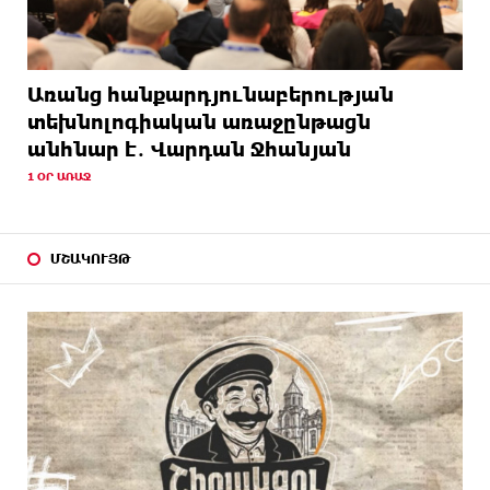
Առանց հանքարդյունաբերության
տեխնոլոգիական առաջընթացն
անհնար է․ Վարդան Ջհանյան
1 ՕՐ ԱՌԱՋ
ՄՇԱԿՈՒՅԹ