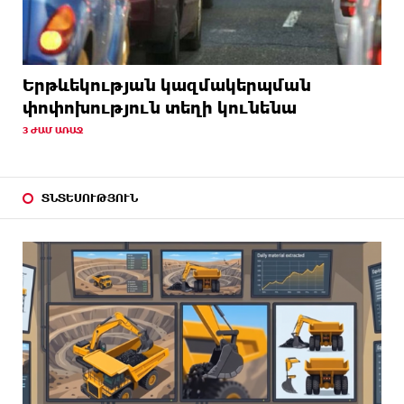
Երթևեկության կազմակերպման
փոփոխություն տեղի կունենա
3 ԺԱՄ ԱՌԱՋ
ՏՆՏԵՍՈՒԹՅՈՒՆ