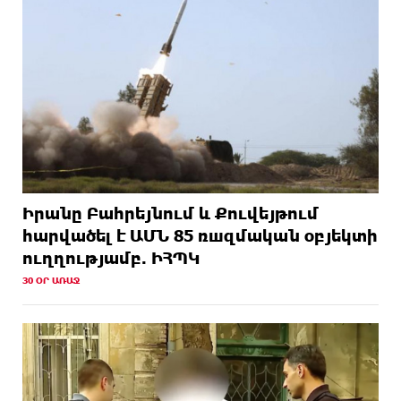
Իրանը Բահրեյնում և Քուվեյթում
hարվածել է ԱՄՆ 85 ռшզմական օբյեկտի
ուղղությամբ. ԻՀՊԿ
30 ՕՐ ԱՌԱՋ