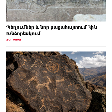
Պեղումներ և նոր բացահայտում Հին
Խնձորեսկում
2 ՕՐ ԱՌԱՋ