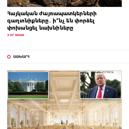
Հայկական ժայռապատկերների
գաղտնիքները․ ի՞նչ են փորձել
փոխանցել նախնիները
2 ՕՐ ԱՌԱՋ
ԱՇԽԱՐՀ