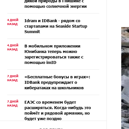
дикой природы в Гнишике с
помощью солнечной энергии
4 ДНЕЙ
Idram и IDBank - рядом со
НАЗАД
стартапами на Seaside Startup
Summit
4 ДНЕЙ
В мобильном приложении
НАЗАД
Юнибанка теперь можно
зарегистрироваться также с
помощью imID
7 ДНЕЙ
«Бесплатные бонусы в играх»:
НАЗАД
IDBank предупреждает о
кибератаках на школьников
7 ДНЕЙ
ЕАЭС со временем будет
НАЗАД
расширяться. Когда-нибудь это
поймёт и рядовой армянин, но
будет уже поздно