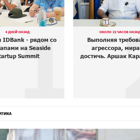
2
КОЛО 22 ЧАСОВ НАЗАД
ОКОЛО 20 ЧАСОВ НАЗА
лняя требования
Армения оказала
ессора, мира не
грани историче
ь. Аршак Карапетян
катастрофы․ Ар
Карапетян
ИТИКА