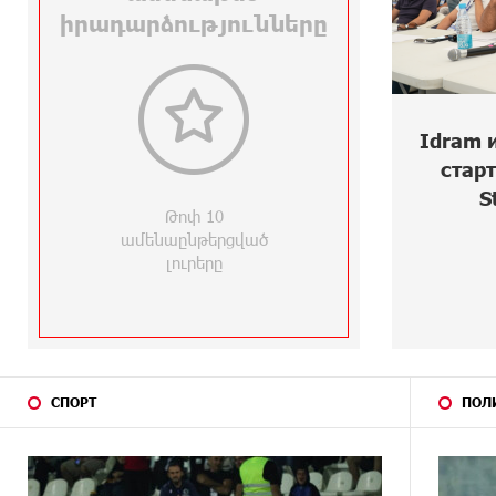
21 ДНЕЙ
Ucom и Microsoft Innovation
НАЗАД
Center помогают школьникам
1
развивать навыки
кибербезопасности
4 ДНЕЙ НАЗАД
О
Idram и IDBank - рядом со
Выпо
22 ДНЕЙ
При поддержке Ucom в Шенаване
стартапами на Seaside
агр
НАЗАД
установлена солнечная станция
Startup Summit
достич
мощностью 10 кВт
24 ДНЕЙ
Юнибанк разыграет поездку в
НАЗАД
Италию среди новых держателей
карт Mastercard World «Travel»
24 ДНЕЙ
Москва–Баку: есть разногласия,
НАЗАД
но связи сохраняются. А мы что
делаем?
СПОРТ
ПОЛ
25 ДНЕЙ
День благодарности клиентам в
НАЗАД
Ванадзоре: IDBank