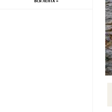
ВСЯ ЛЕНТА »
7 ДНЕЙ
Если Израиль использует тему
НАЗАД
Геноцида армян против
Эрдогана, то что для него значит
сам Геноцид?
8 ДНЕЙ
ВТБ (Армения): вклад
НАЗАД
«Стабильный» — до 10%
годовых и оформление в
мобильном приложении
8 ДНЕЙ
Платформа Rate.Trading на
НАЗАД
Seaside Startup Summit: IDBank
представил инновационное
решение
9 ДНЕЙ
Состоялось открытие
НАЗАД
Khachaturian Rooftop при
поддержке IDBank
10 ДНЕЙ
Пашинян ты упустил свой шанс
НАЗАД
уйти спокойно. Аршак Карапетян