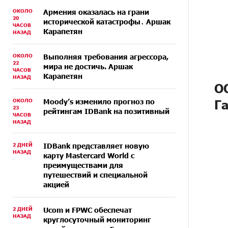
ОКОЛО
Армения оказалась на грани
20
исторической катастрофы․ Аршак
ЧАСОВ
Карапетян
НАЗАД
ОКОЛО
Выполняя требования агрессора,
22
мира не достичь. Аршак
ЧАСОВ
Карапетян
НАЗАД
О
ОКОЛО
Moody’s изменило прогноз по
Г
23
рейтингам IDBank на позитивный
ЧАСОВ
НАЗАД
2 ДНЕЙ
IDBank представляет новую
НАЗАД
карту Mastercard World с
преимуществами для
путешествий и специальной
акцией
2 ДНЕЙ
Ucom и FPWC обеспечат
НАЗАД
круглосуточный мониторинг