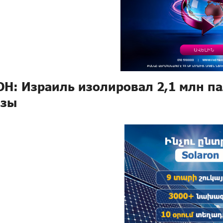
ОН: Израиль изолировал 2,1 млн п
азы