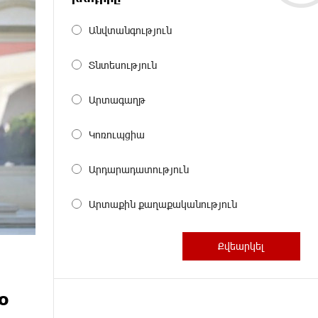
Անվտանգություն
Տնտեսություն
Արտագաղթ
Կոռուպցիա
Արդարադատություն
Արտաքին քաղաքականություն
ю