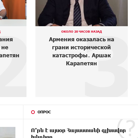
3
4
Д
4 ДНЕЙ НАЗАД
сь на
В мобильном приложении
ской
Юнибанка теперь можно
шак
зарегистрироваться также
с помощью imID
ОПРОС
Ո՞րն է այսօր Հայաստանի գլխավոր
խնդիրը