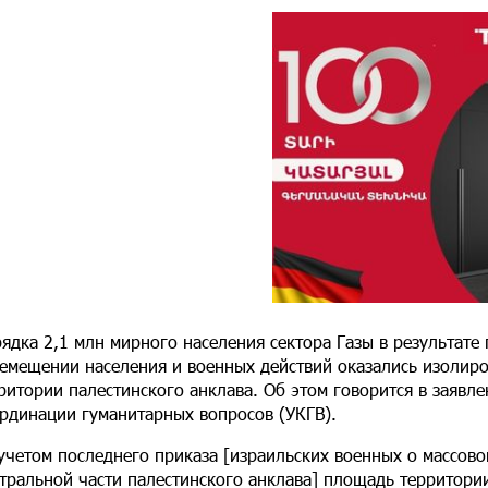
ядка 2,1 млн мирного населения сектора Газы в результате
емещении населения и военных действий оказались изолир
ритории палестинского анклава. Об этом говорится в заяв
рдинации гуманитарных вопросов (УКГВ).
учетом последнего приказа [израильских военных о массов
тральной части палестинского анклава] площадь территори