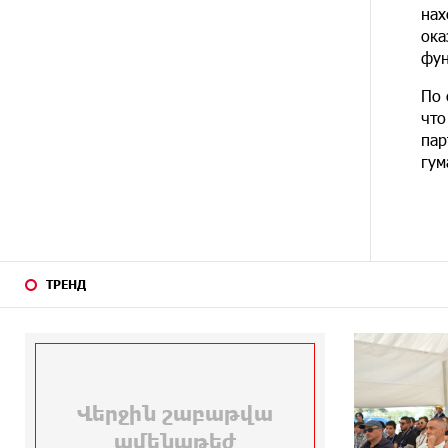
15 ДНЕЙ
При поддержке Ucom в
нах
НАЗАД
спортивной школе Вайка
ока
установлена солнечная
фун
электростанция мощностью 15
кВт
По 
что
16 ДНЕЙ
Новые финансовые навыки на
пар
НАЗАД
«Давидбекских играх»:
гум
Idram&IDBank
17 ДНЕЙ
Кругом война. А вас вводят в
НАЗАД
заблуждение. Аршак Карапетян
ТРЕНД
18 ДНЕЙ
Центр продаж и обслуживания
НАЗАД
Ucom в Егварде возобновил
работу по новому адресу — ул.
Ереванян, 3/47
21 ДНЕЙ
До 25% idcoin-ов при покупке
НАЗАД
авиабилетов Flyone:
Idram&IDBank