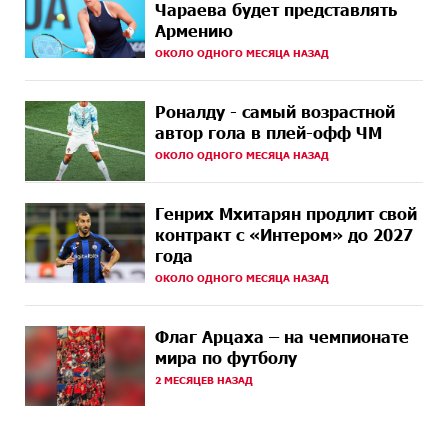
Чараева будет представлять
Армению
11 ДНЕЙ
Состоялось открытие Khachaturian Rooftop при
НАЗАД
ОКОЛО ОДНОГО МЕСЯЦА НАЗАД
поддержке IDBank
12 ДНЕЙ
Пашинян ты упустил свой шанс уйти спокойно.
Роналду - самый возрастной
НАЗАД
Аршак Карапетян
автор гола в плей-офф ЧМ
ОКОЛО ОДНОГО МЕСЯЦА НАЗАД
12 ДНЕЙ
Обновленный Центр продаж и обслуживания Ucom
НАЗАД
открылся по адресу ул. Шаумяна, 24/2 в Арарате
Генрих Мхитарян продлит свой
13 ДНЕЙ
Никогда Нагорный Карабах не был в составе
контракт с «Интером» до 2027
НАЗАД
независимого Азербайджана. Аршак Карапетян
года
ОКОЛО ОДНОГО МЕСЯЦА НАЗАД
15 ДНЕЙ
Бывший премьер-министр Словакии обратился к
НАЗАД
президенту страны с просьбой содействовать
освобождению армянских заключенных,
Флаг Арцаха – на чемпионате
осужденных в Азербайджане
мира по футболу
2 МЕСЯЦЕВ НАЗАД
17 ДНЕЙ
Против кого вооружается Азербайджан? Аршак
НАЗАД
Карапетян
17 ДНЕЙ