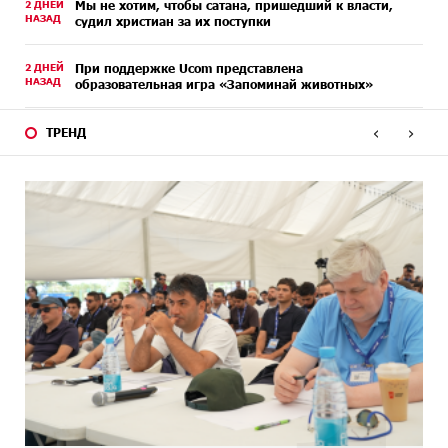
2 ДНЕЙ
Мы не хотим, чтобы сатана, пришедший к власти,
НАЗАД
судил христиан за их поступки
2 ДНЕЙ
При поддержке Ucom представлена
НАЗАД
образовательная игра «Запоминай животных»
‹
›
3 ДНЕЙ
Армения оказалась на грани исторической
ТРЕНД
НАЗАД
катастрофы․ Аршак Карапетян
3 ДНЕЙ
Выполняя требования агрессора, мира не достичь.
НАЗАД
Аршак Карапетян
3 ДНЕЙ
Moody’s изменило прогноз по рейтингам IDBank на
НАЗАД
позитивный
4 ДНЕЙ
IDBank представляет новую карту Mastercard World с
НАЗАД
преимуществами для путешествий и специальной
акцией
4 ДНЕЙ
Ucom и FPWC обеспечат круглосуточный мониторинг
НАЗАД
дикой природы в Гнишике с помощью солнечной
энергии