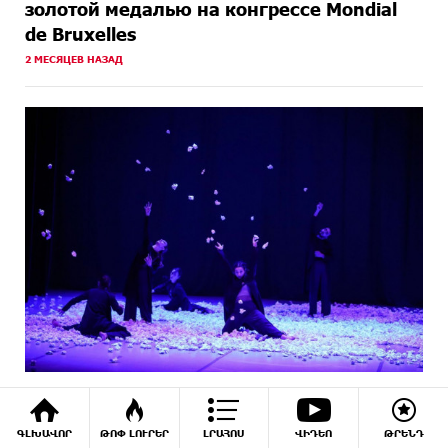
золотой медалью на конгрессе Mondial
de Bruxelles
2 МЕСЯЦЕВ НАЗАД
В Армении состоится 6-й
международный летний фестиваль
ԳԼԽԱՎՈՐ
ԹՈՓ ԼՈՒՐԵՐ
ԼՐԱՀՈՍ
ՎԻԴԵՈ
ԹՐԵՆԴ
современного танца SumMeet