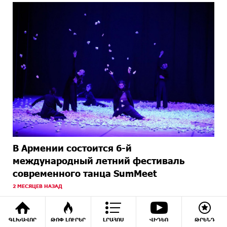
В Армении состоится 6-й
международный летний фестиваль
современного танца SumMeet
2 МЕСЯЦЕВ НАЗАД
ԳԼԽԱՎՈՐ
ԹՈՓ ԼՈՒՐԵՐ
ԼՐԱՀՈՍ
ՎԻԴԵՈ
ԹՐԵՆԴ
ФОТО