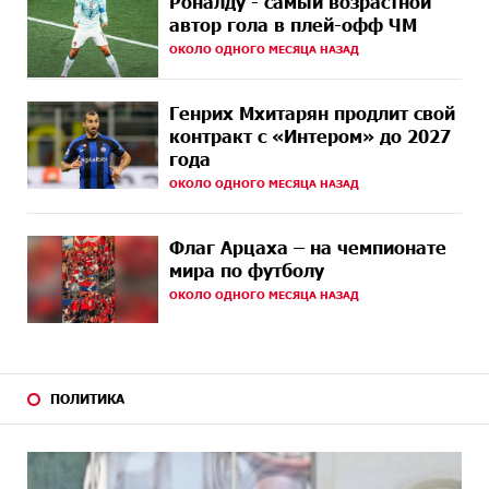
Роналду - самый возрастной
автор гола в плей-офф ЧМ
15 ДНЕЙ
Против кого вооружается Азербайджан? Аршак
ОКОЛО ОДНОГО МЕСЯЦА НАЗАД
НАЗАД
Карапетян
Генрих Мхитарян продлит свой
15 ДНЕЙ
При поддержке Ucom в спортивной школе Вайка
НАЗАД
установлена солнечная электростанция мощностью
контракт с «Интером» до 2027
15 кВт
года
ОКОЛО ОДНОГО МЕСЯЦА НАЗАД
16 ДНЕЙ
Новые финансовые навыки на «Давидбекских
НАЗАД
играх»: Idram&IDBank
Флаг Арцаха – на чемпионате
мира по футболу
17 ДНЕЙ
Кругом война. А вас вводят в заблуждение. Аршак
НАЗАД
Карапетян
ОКОЛО ОДНОГО МЕСЯЦА НАЗАД
18 ДНЕЙ
Центр продаж и обслуживания Ucom в Егварде
НАЗАД
возобновил работу по новому адресу — ул.
Ереванян, 3/47
ПОЛИТИКА
21 ДНЕЙ
До 25% idcoin-ов при покупке авиабилетов Flyone:
НАЗАД
Idram&IDBank