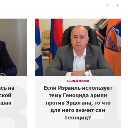
‹
›
3
4
6 ДНЕЙ НАЗАД
сь на
Если Израиль использует
ской
тему Геноцида армян
шак
против Эрдогана, то что
для него значит сам
Геноцид?