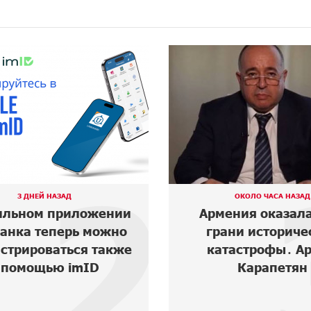
2
3 ДНЕЙ НАЗАД
ОКОЛО ЧАСА НАЗАД
льном приложении
Армения оказала
нка теперь можно
грани историче
стрироваться также
катастрофы․ Ар
помощью imID
Карапетян