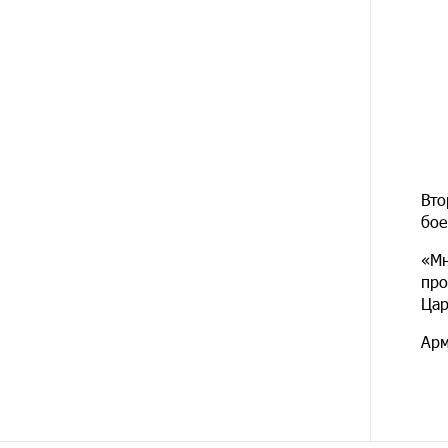
12 ДНЕЙ
Бывший премьер-министр
НАЗАД
Словакии обратился к президенту
страны с просьбой содействовать
освобождению армянских
заключенных, осужденных в
Азербайджане
14 ДНЕЙ
Против кого вооружается
Вто
НАЗАД
Азербайджан? Аршак Карапетян
бое
«Мн
14 ДНЕЙ
При поддержке Ucom в
НАЗАД
про
спортивной школе Вайка
установлена солнечная
Цар
электростанция мощностью 15
кВт
Арм
15 ДНЕЙ
Новые финансовые навыки на
НАЗАД
«Давидбекских играх»:
Idram&IDBank