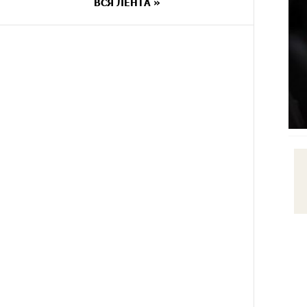
ВСЯ ЛЕНТА »
7 ДНЕЙ
Платформа Rate.Trading на
НАЗАД
Seaside Startup Summit: IDBank
представил инновационное
решение
8 ДНЕЙ
Состоялось открытие
НАЗАД
Khachaturian Rooftop при
поддержке IDBank
9 ДНЕЙ
Пашинян ты упустил свой шанс
НАЗАД
уйти спокойно. Аршак Карапетян
9 ДНЕЙ
Обновленный Центр продаж и
НАЗАД
обслуживания Ucom открылся по
адресу ул. Шаумяна, 24/2 в
Арарате
10 ДНЕЙ
Никогда Нагорный Карабах не
НАЗАД
был в составе независимого
Азербайджана. Аршак Карапетян