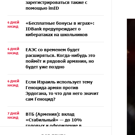
зарегистрироваться также с
помощью imID
6 ДНЕЙ
«Бесплатные бонусы в играх»:
НАЗАД
IDBank предупреждает о
кибератаках на школьников
6 ДНЕЙ
ЕАЭС со временем будет
НАЗАД
расширяться. Когда-нибудь это
поймёт и рядовой армянин, но
будет уже поздно
6 ДНЕЙ
Если Израиль использует тему
НАЗАД
Геноцида армян против
Эрдогана, то что для него значит
сам Геноцид?
7 ДНЕЙ
ВТБ (Армения): вклад
НАЗАД
«Стабильный» — до 10%
годовых и оформление в
мобильном приложении