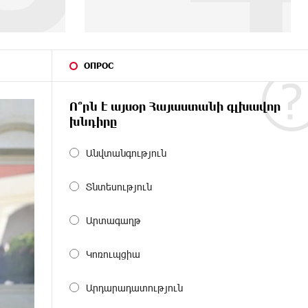
ОПРОС
Ո՞րն է այսօր Հայաստանի գլխավոր
խնդիրը
Անվտանգություն
Տնտեսություն
Արտագաղթ
Կոռուպցիա
Արդարադատություն