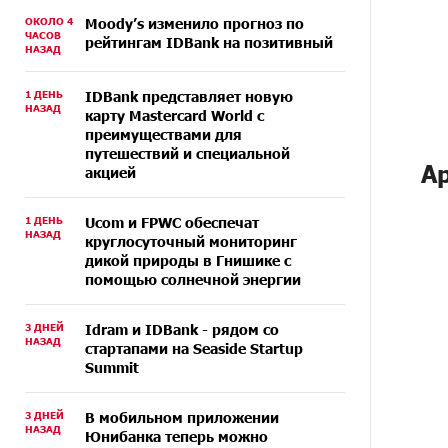
ОКОЛО 4
Moody’s изменило прогноз по
ЧАСОВ
рейтингам IDBank на позитивный
НАЗАД
1 ДЕНЬ
IDBank представляет новую
НАЗАД
карту Mastercard World с
преимуществами для
путешествий и специальной
А
акцией
1 ДЕНЬ
Ucom и FPWC обеспечат
НАЗАД
круглосуточный мониторинг
дикой природы в Гнишике с
помощью солнечной энергии
3 ДНЕЙ
Idram и IDBank - рядом со
НАЗАД
стартапами на Seaside Startup
Summit
3 ДНЕЙ
В мобильном приложении
НАЗАД
Юнибанка теперь можно