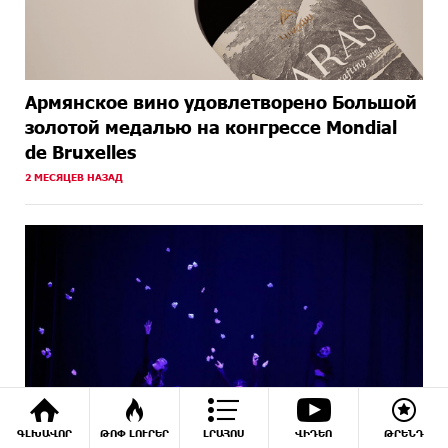
Армянское вино удовлетворено Большой
золотой медалью на конгрессе Mondial
de Bruxelles
2 МЕСЯЦЕВ НАЗАД
ԳԼԽԱՎՈՐ
ԹՈՓ ԼՈՒՐԵՐ
ԼՐԱՀՈՍ
ՎԻԴԵՈ
ԹՐԵՆԴ