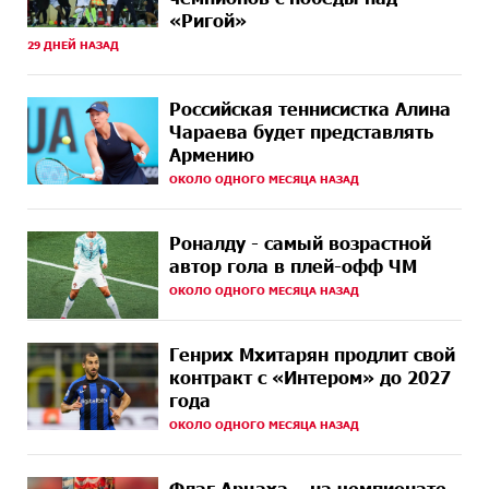
НАЗАД
независимого Азербайджана. Аршак Карапетян
«Ригой»
29 ДНЕЙ НАЗАД
12 ДНЕЙ
Бывший премьер-министр Словакии обратился к
НАЗАД
президенту страны с просьбой содействовать
освобождению армянских заключенных,
Российская теннисистка Алина
осужденных в Азербайджане
Чараева будет представлять
Армению
14 ДНЕЙ
Против кого вооружается Азербайджан? Аршак
НАЗАД
Карапетян
ОКОЛО ОДНОГО МЕСЯЦА НАЗАД
14 ДНЕЙ
При поддержке Ucom в спортивной школе Вайка
Роналду - самый возрастной
НАЗАД
установлена солнечная электростанция мощностью
автор гола в плей-офф ЧМ
15 кВт
ОКОЛО ОДНОГО МЕСЯЦА НАЗАД
15 ДНЕЙ
Новые финансовые навыки на «Давидбекских
НАЗАД
играх»: Idram&IDBank
Генрих Мхитарян продлит свой
контракт с «Интером» до 2027
16 ДНЕЙ
Кругом война. А вас вводят в заблуждение. Аршак
года
НАЗАД
Карапетян
ОКОЛО ОДНОГО МЕСЯЦА НАЗАД
17 ДНЕЙ
Центр продаж и обслуживания Ucom в Егварде
НАЗАД
возобновил работу по новому адресу — ул.
Флаг Арцаха – на чемпионате