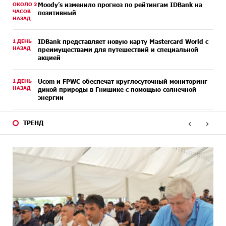
ОКОЛО 2
Moody’s изменило прогноз по рейтингам IDBank на
ЧАСОВ
позитивный
НАЗАД
1 ДЕНЬ
IDBank представляет новую карту Mastercard World с
НАЗАД
преимуществами для путешествий и специальной
акцией
1 ДЕНЬ
Ucom и FPWC обеспечат круглосуточный мониторинг
НАЗАД
дикой природы в Гнишике с помощью солнечной
энергии
3 ДНЕЙ
Idram и IDBank - рядом со стартапами на Seaside
‹
›
ТРЕНД
НАЗАД
Startup Summit
3 ДНЕЙ
В мобильном приложении Юнибанка теперь можно
НАЗАД
зарегистрироваться также с помощью imID
6 ДНЕЙ
«Бесплатные бонусы в играх»: IDBank
НАЗАД
предупреждает о кибератаках на школьников
6 ДНЕЙ
ЕАЭС со временем будет расширяться. Когда-нибудь
НАЗАД
это поймёт и рядовой армянин, но будет уже поздно