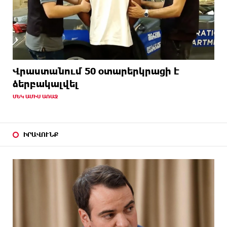
Վրաստանում 50 օտարերկրացի է
ձերբակալվել
ՄԵԿ ԱՄԻՍ ԱՌԱՋ
ԻՐԱՎՈՒՆՔ