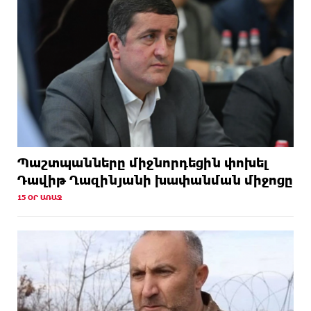
Պաշտպանները միջնորդեցին փոխել
Դավիթ Ղազինյանի խափանման միջոցը
15 ՕՐ ԱՌԱՋ