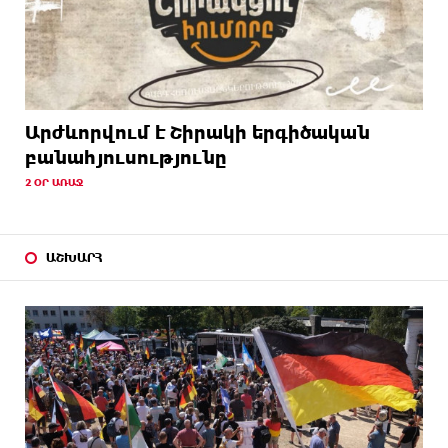
Արժևորվում է Շիրակի երգիծական
բանահյուսությունը
2 ՕՐ ԱՌԱՋ
ԱՇԽԱՐՀ