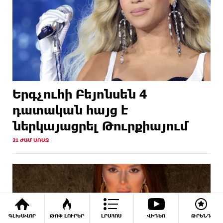
Երգչուհի Բեյոնսեն ​​4
դատական հայց է
ներկայացրել Թուրքիայում
21 ԺԱՄ ԱՌԱՋ
ԳԼԽԱՎՈՐ
ԹՈՓ ԼՈՒՐԵՐ
ԼՐԱՀՈՍ
ՎԻԴԵՈ
ԹՐԵՆԴ