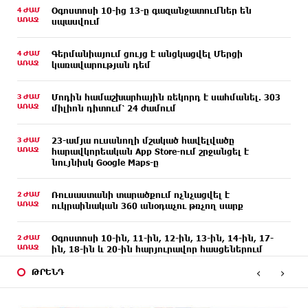
4 ԺԱՄ
Օգոստոսի 10-ից 13-ը գազանջատումներ են
ԱՌԱՋ
սպասվում
4 ԺԱՄ
Գերմանիայում ցույց է անցկացվել Մերցի
ԱՌԱՋ
կառավարության դեմ
3 ԺԱՄ
Մոդին համաշխարհային ռեկորդ է սահմանել. 303
ԱՌԱՋ
միլիոն դիտում՝ 24 ժամում
3 ԺԱՄ
23-ամյա ուսանողի մշակած հավելվածը
ԱՌԱՋ
հարավկորեական App Store-ում շրջանցել է
նույնիսկ Google Maps-ը
2 ԺԱՄ
Ռուսաստանի տարածքում ոչնչացվել է
ԱՌԱՋ
ուկրաինական 360 անօդաչու թռչող սարք
2 ԺԱՄ
Օգոստոսի 10-ին, 11-ին, 12-ին, 13-ին, 14-ին, 17-
ԱՌԱՋ
ին, 18-ին և 20-ին հարյուրավոր հասցեներում
լույս չի լինելու
‹
›
ԹՐԵՆԴ
2 ԺԱՄ
Ողբերգական դեպք՝ Երևանում․ Կիևյան կամրջի
ԱՌԱՋ
տակ հայտնաբերվել է տղամարդու մարմին