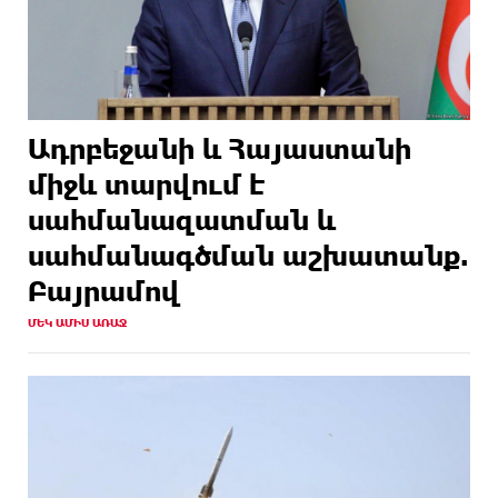
Ադրբեջանի և Հայաստանի
միջև տարվում է
սահմանազատման և
սահմանագծման աշխատանք.
Բայրամով
ՄԵԿ ԱՄԻՍ ԱՌԱՋ