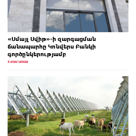
«Սմայլ Սվիթ»-ի զարգացման
ճանապարհը Կոնվերս Բանկի
գործընկերությամբ
5 ԺԱՄ ԱՌԱՋ