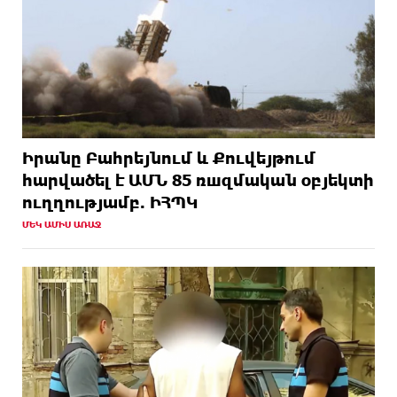
Իրանը Բահրեյնում և Քուվեյթում
hարվածել է ԱՄՆ 85 ռшզմական օբյեկտի
ուղղությամբ. ԻՀՊԿ
ՄԵԿ ԱՄԻՍ ԱՌԱՋ