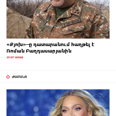
«Քյոխ»–ը դատարանում հաղթել է
Ռոման Բաղդասարյանին
19 ՕՐ ԱՌԱՋ
ԺԱՄԱՆՑ