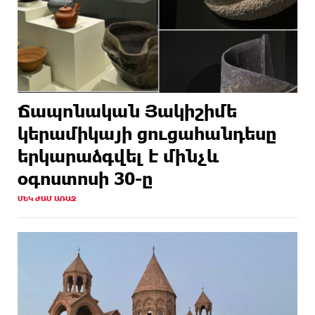
Ճապոնական Յակիշիմե
կերամիկայի ցուցահանդեսը
երկարաձգվել է մինչև
օգոստոսի 30-ը
ՄԵԿ ԺԱՄ ԱՌԱՋ