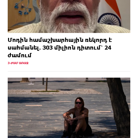
Մոդին համաշխարհային ռեկորդ է
սահմանել. 303 միլիոն դիտում՝ 24
ժամում
3 ԺԱՄ ԱՌԱՋ