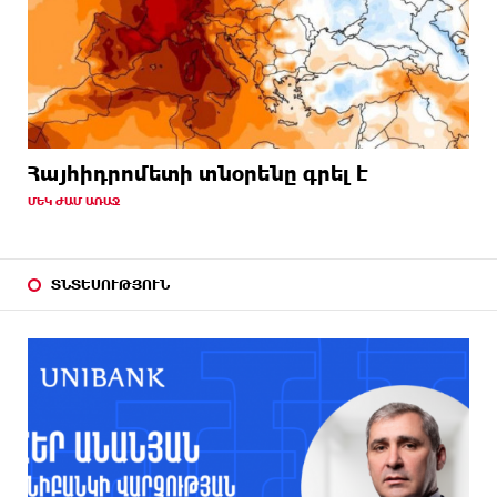
Հայհիդրոմետի տնօրենը գրել է
ՄԵԿ ԺԱՄ ԱՌԱՋ
ՏՆՏԵՍՈՒԹՅՈՒՆ