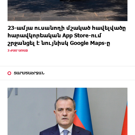
23-ամյա ուսանողի մշակած հավելվածը
հարավկորեական App Store-ում
շրջանցել է նույնիսկ Google Maps-ը
3 ԺԱՄ ԱՌԱՋ
ՏԱՐԱԾԱՇՐՋԱՆ