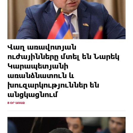
Վաղ առավոտյան
ուժայինները մտել են Նարեկ
Կարապետյանի
առանձնատուն և
խուզարկություններ են
անցկացնում
8 ՕՐ ԱՌԱՋ