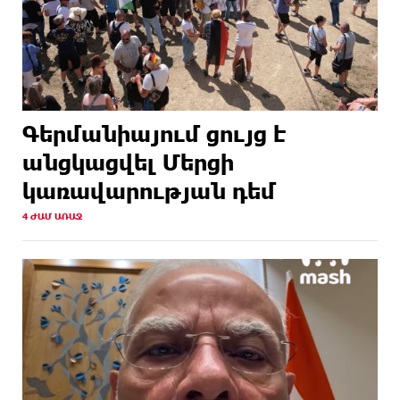
Գերմանիայում ցույց է
անցկացվել Մերցի
կառավարության դեմ
4 ԺԱՄ ԱՌԱՋ