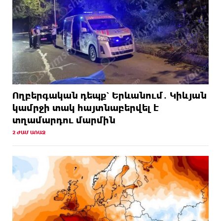
Ողբերգական դեպք՝ Երևանում․ Կիևյան
կամրջի տակ հայտնաբերվել է
տղամարդու մարմին
2 ԺԱՄ ԱՌԱՋ