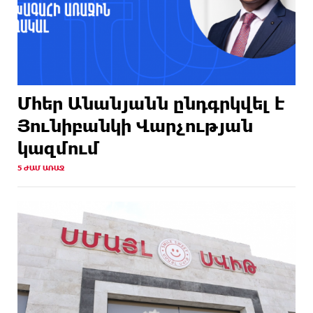
Մհեր Անանյանն ընդգրկվել է
Յունիբանկի Վարչության
կազմում
5 ԺԱՄ ԱՌԱՋ