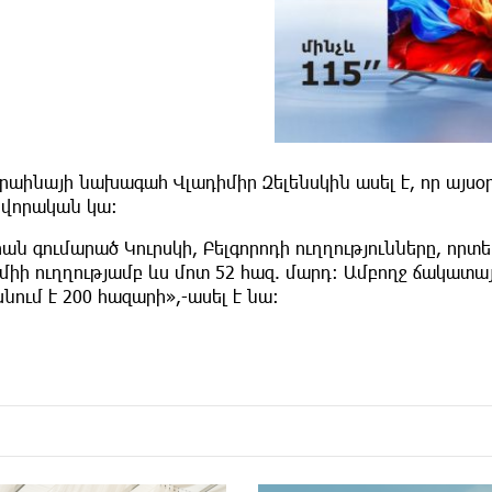
րաինայի նախագահ Վլադիմիր Զելենսկին ասել է, որ այսօ
նվորական կա։
ան գումարած Կուրսկի, Բելգորոդի ուղղությունները, որտ
միի ուղղությամբ ևս մոտ 52 հազ. մարդ: Ամբողջ ճակատա
նում է 200 հազարի»,-ասել է նա։