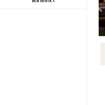
уйти спокойно. Аршак Карапетян
ВСЯ ЛЕНТА »
9 ДНЕЙ
Обновленный Центр продаж и
НАЗАД
обслуживания Ucom открылся по
адресу ул. Шаумяна, 24/2 в
Арарате
9 ДНЕЙ
Никогда Нагорный Карабах не
НАЗАД
был в составе независимого
Азербайджана. Аршак Карапетян
12 ДНЕЙ
Бывший премьер-министр
НАЗАД
Словакии обратился к президенту
страны с просьбой содействовать
освобождению армянских
заключенных, осужденных в
Азербайджане
14 ДНЕЙ
Против кого вооружается
НАЗАД
Азербайджан? Аршак Карапетян