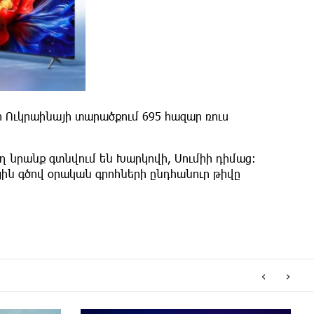
ր Ուկրաինայի տարածքում 695 հազար ռուս
եղ նրանք գտնվում են Խարկովի, Սումիի դիմաց:
յին գծով օրական գրոհների ընդհանուր թիվը
‹
›