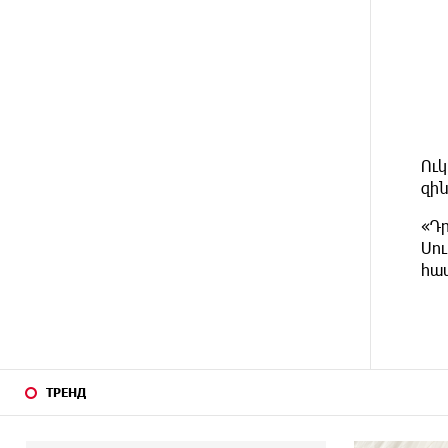
14 ДНЕЙ
При поддержке Ucom в
НАЗАД
спортивной школе Вайка
установлена солнечная
электростанция мощностью 15
кВт
15 ДНЕЙ
Новые финансовые навыки на
НАЗАД
«Давидбекских играх»:
Ուկ
Idram&IDBank
զի
«Դր
16 ДНЕЙ
Кругом война. А вас вводят в
НАЗАД
заблуждение. Аршак Карапетян
Սու
հաս
17 ДНЕЙ
Центр продаж и обслуживания
НАЗАД
Ucom в Егварде возобновил
работу по новому адресу — ул.
Ереванян, 3/47
ТРЕНД
20 ДНЕЙ
До 25% idcoin-ов при покупке
НАЗАД
авиабилетов Flyone:
Idram&IDBank