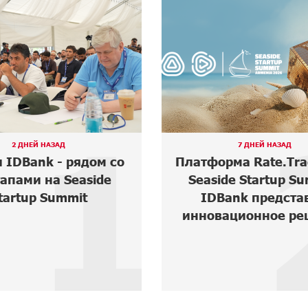
2
7 ДНЕЙ НАЗАД
7 ДНЕЙ НАЗ
тформа Rate.Trading на
ВТБ (Армения
easide Startup Summit:
«Стабильный»
IDBank представил
годовых и офо
новационное решение
мобильном пр