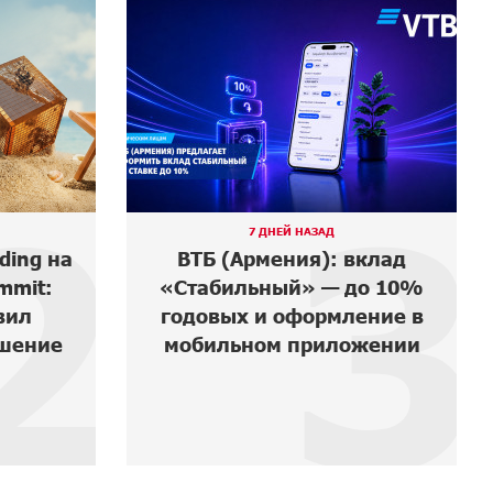
3
АД
3 ДНЕЙ НАЗАД
): вклад
В мобильном приложении
 — до 10%
Юнибанка теперь можно
рмление в
зарегистрироваться также
иложении
с помощью imID