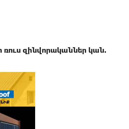
 ռուս զինվորականներ կան.