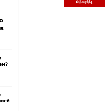
ю
 в
о
аем?
е
нией