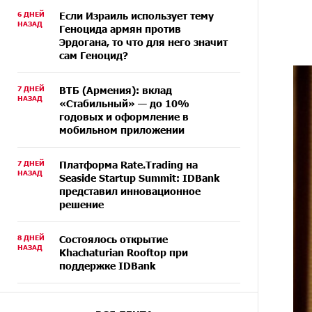
6 ДНЕЙ
Если Израиль использует тему
НАЗАД
Геноцида армян против
Эрдогана, то что для него значит
сам Геноцид?
7 ДНЕЙ
ВТБ (Армения): вклад
НАЗАД
«Стабильный» — до 10%
годовых и оформление в
мобильном приложении
7 ДНЕЙ
Платформа Rate.Trading на
НАЗАД
Seaside Startup Summit: IDBank
представил инновационное
решение
8 ДНЕЙ
Состоялось открытие
НАЗАД
Khachaturian Rooftop при
поддержке IDBank
9 ДНЕЙ
Пашинян ты упустил свой шанс
НАЗАД