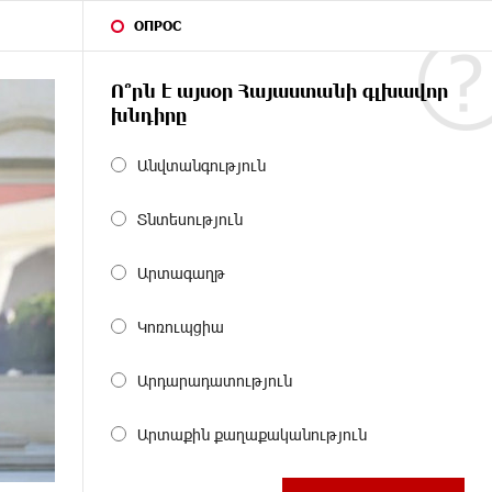
ОПРОС
Ո՞րն է այսօր Հայաստանի գլխավոր
խնդիրը
Անվտանգություն
Տնտեսություն
Արտագաղթ
Կոռուպցիա
Արդարադատություն
Արտաքին քաղաքականություն