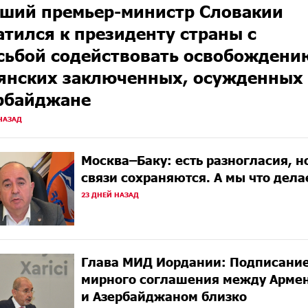
ший премьер-министр Словакии
атился к президенту страны с
сьбой содействовать освобождени
янских заключенных, осужденных
рбайджане
НАЗАД
Москва–Баку: есть разногласия, н
связи сохраняются. А мы что дел
23 ДНЕЙ НАЗАД
Глава МИД Иордании: Подписани
мирного соглашения между Арме
и Азербайджаном близко