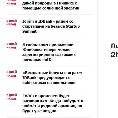
дикой природы в Гнишике с
НАЗАД
помощью солнечной энергии
2 ДНЕЙ
Idram и IDBank - рядом со
НАЗАД
стартапами на Seaside Startup
Summit
Ո
3 ДНЕЙ
В мобильном приложении
НАЗАД
Юнибанка теперь можно
Զ
зарегистрироваться также с
помощью imID
6 ДНЕЙ
«Бесплатные бонусы в играх»:
НАЗАД
IDBank предупреждает о
кибератаках на школьников
6 ДНЕЙ
ЕАЭС со временем будет
НАЗАД
расширяться. Когда-нибудь это
поймёт и рядовой армянин, но
будет уже поздно