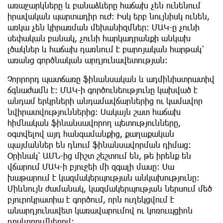
առաջարկները և բանաձևերը հաճախ չեն ունենում
իրավական պարտադիր ուժ։ Իսկ երբ նույնիսկ ունեն,
առկա չեն կիրառման մեխանիզմներ։ ՄԱԿ-ը չունի
սեփական բանակ, չունի հարկադրանքի անկախ
լծակներ և հաճախ դառնում է բարոյական հարթակ՝
առանց գործնական արդյունավետության։
Չորրորդ պատճառը ֆինանսական և ադմինիստրատիվ
ճգնաժամն է։ ՄԱԿ-ի գործունեությունը կախված է
անդամ երկրների անդամավճարներից ու կամավոր
նվիրատվություններից։ Սակայն շատ հաճախ
հիմնական ֆինանսավորող պետությունները,
օգտվելով այդ հանգամանքից, քաղաքական
պայմաններ են դնում ֆինանսավորման դիմաց։
Օրինակ՝ ԱՄՆ-ից միշտ շեշտում են, թե իրենք են
վճարում ՄԱԿ-ի բյուջեի մի զգալի մասը։ Սա
խաթարում է կազմակերպության անկախությունը։
Միևնույն ժամանակ, կազմակերպության ներսում մեծ
բյուրոկրատիա է գործում, որն ուղեկցվում է
անարդյունավետ կառավարումով ու կոռուպցիոն
դրսևորումներով։