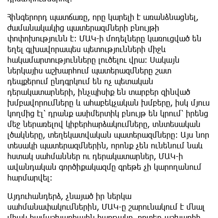
Հինգերորդ պատճառը, որը կարելի է առանձնացնել,
ժամանակակից պատերազմների բնույթի
փոփոխությունն է։ ՄԱԿ-ի մոդելները կառուցված են
եղել գլխավորապես պետությունների միջև
հակամարտությունները լուծելու վրա։ Սակայն
ներկայիս աշխարհում պատերազմները շատ
դեպքերում ընդգրկում են ոչ պետական
դերակատարների, ինչպիսիք են տարբեր զինված
խմբավորումները և ահաբեկչական խմբերը, իսկ մյուս
կողմից էլ՝ դրանք ասիմերտիկ բնույթ են կրում՝ իրենց
մեջ ներառելով կիբերհարձակումները, տնտեսական
լծակները, տեղեկատվական պատերազմները։ Այս նոր
տեսակի պատերազմներին, որոնք չեն ունենում նաև
հստակ սահմաններ ու դերակատարներ, ՄԱԿ-ի
ավանդական գործիքակազմը գրեթե չի կարողանում
հարմարվել։
Այդուհանդերձ, չնայած իր ներկա
սահմանափակումներին, ՄԱԿ-ը շարունակում է մնալ
միակ համաշխարհային հարթակը, որտեղ աշխարհի