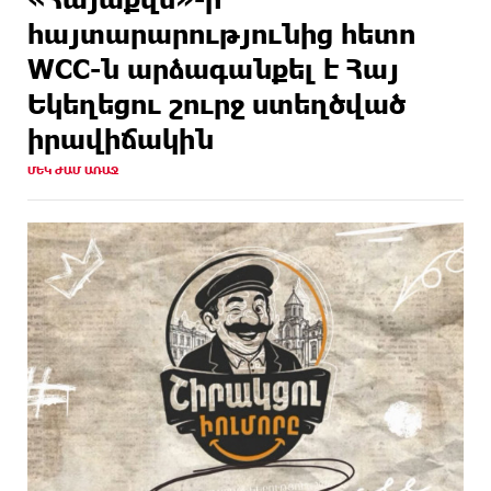
հայտարարությունից հետո
WCC-ն արձագանքել է Հայ
Եկեղեցու շուրջ ստեղծված
իրավիճակին
ՄԵԿ ԺԱՄ ԱՌԱՋ