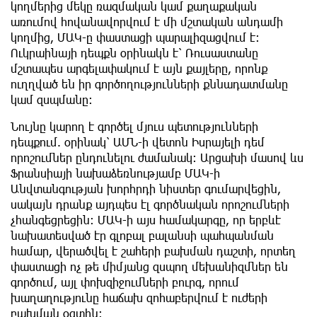
կողմերից մեկը ռազմական կամ քաղաքական
առումով հովանավորվում է մի մշտական անդամի
կողմից, ՄԱԿ-ը փաստացի պարալիզացվում է։
Ուկրաինայի դեպքն օրինակն է՝ Ռուսաստանը
մշտապես արգելափակում է այն քայլերը, որոնք
ուղղված են իր գործողությունների քննադատմանը
կամ զսպմանը։
Նույնը կարող է գործել մյուս պետությունների
դեպքում. օրինակ՝ ԱՄՆ-ի վետոն Իսրայելի դեմ
որոշումներ ընդունելու ժամանակ։ Արցախի մասով ևս
Ֆրանսիայի նախաձեռնությամբ ՄԱԿ-ի
Անվտանգության խորհրդի նիստեր գումարվեցին,
սակայն դրանք այդպես էլ գործնական որոշումների
չհանգեցրեցին։ ՄԱԿ-ի այս համակարգը, որ երբևէ
նախատեսված էր գլոբալ բալանսի պահպանման
համար, վերածվել է շահերի բախման դաշտի, որտեղ
փաստացի ոչ թե միմյանց զսպող մեխանիզմներ են
գործում, այլ փոխզիջումների բուրգ, որում
խաղաղությունը հաճախ զոհաբերվում է ուժերի
բախման օգտին։