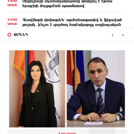
3 ԺԱՄ
Սիցիլիայի օդանավակայանը փակվել է Էթնա
ԱՌԱՋ
հրաբխի ժայթքման պատճառով
3 ԺԱՄ
Հետվճարի փոխարեն՝ արժանապատիվ և ֆիքսված
ԱՌԱՋ
թոշակ․ ինչու է գործող համակարգը սոցիալական
անարդարության խնդիր ստեղծում. Հրայր
‹
›
Կամենդատյան
ԹՐԵՆԴ
3 ԺԱՄ
Երևանի Կենտրոնում փոշու պարունակությունը
ԱՌԱՋ
գրեթե ամբողջ շաբաթ գերազանցել է թույլատրելի
սահմանը
2 ԺԱՄ
Իրանը պատրաստ է բացել Հորմուզի նեղուցը, եթե
ԱՌԱՋ
ԱՄՆ-ն ընդունի հանրապետության պայմանները
2 ԺԱՄ
Երևանում անցկացվել է հաշմանդամություն
ԱՌԱՋ
ունեցող անձանց միջազգային մարզական
փառատոն
2 ԺԱՄ
Դմիտրի Մեդվեդև. Արևմուտքի
ԱՌԱՋ
քաղաքականությունը Հայաստանի նկատմամբ
կրկնում է վրացական սցենարը
5 ՕՐ ԱՌԱՋ