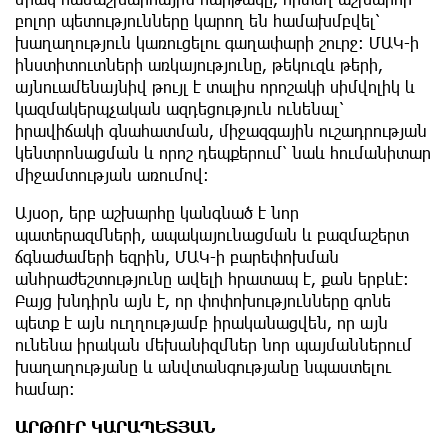
բոլոր պետությունները կարող են համախմբվել՝
խաղաղություն կառուցելու գաղափարի շուրջ։ ՄԱԿ-ի
ինստիտուտների առկայությունը, թեկուզև թերի,
այնուամենայնիվ թույլ է տալիս որոշակի սիմվոլիկ և
կազմակերպչական ազդեցություն ունենալ՝
իրավիճակի գնահատման, միջազգային ուշադրության
կենտրոնացման և որոշ դեպքերում՝ նաև հումանիտար
միջամտության առումով։
Այսօր, երբ աշխարհը կանգնած է նոր
պատերազմների, ապակայունացման և բազմաշերտ
ճգնաժամերի եզրին, ՄԱԿ-ի բարեփոխման
անհրաժեշտությունը ավելի հրատապ է, քան երբևէ։
Բայց խնդիրն այն է, որ փոփոխությունները գոնե
պետք է այն ուղղությամբ իրականացվեն, որ այն
ունենա իրական մեխանիզմներ նոր պայմաններում
խաղաղությանը և անվտանգությանը նպաստելու
համար։
ԱՐԹՈՒՐ ԿԱՐԱՊԵՏՅԱՆ