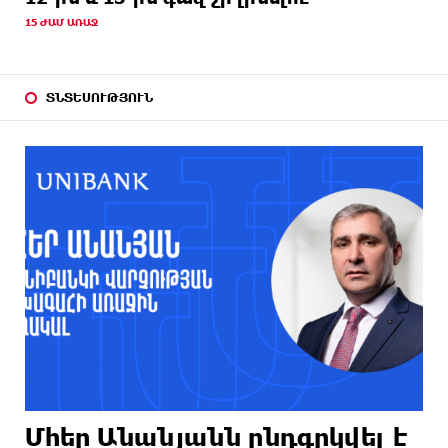
15 ԺԱՄ ԱՌԱՋ
ՏՆՏԵՍՈՒԹՅՈՒՆ
Մհեր Անանյանն ընդգրկվել է