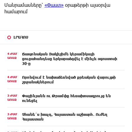
Մանրամասները՝
«Փաստ»
օրաթերթի այսօրվա
համարում
ԼՐԱՀՈՍ
4 ԺԱՄ
Ճապոնական Յակիշիմե կերամիկայի
ԱՌԱՋ
ցուցահանդեսը երկարաձգվել է մինչև օգոստոսի
30-ը
4 ԺԱՄ
Որոնվում է նախաձեռնված քրեական վարույթի
ԱՌԱՋ
շրջանակներում
3 ԺԱՄ
Փաշինյանն ու Թրամփը հեռախոսազրույց են
ԱՌԱՋ
ունեցել
3 ԺԱՄ
Չհանե´ս խաչդ, Հայաստան աշխարհ․ Ուժեղ
ԱՌԱՋ
Հայաստան