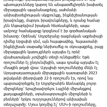
պետությունները կարող են անպատժելիորեն խախտել
միջազգային պայմանագրերը, սահմանի
անխախտելիության սկզբունքը, ինքնիշխանության
իրավունքը, մարդու իրավունքները, և դրանց համար
չեն ենթարկվում իրական հետևանքների, ապա
ամբողջ համակարգը կորցնում է իր գործառնական
իմաստը։ Օրինակ՝ Ադրբեջանը ռազմական ագրեսիայի
դիմեց Արցախի դեմ, այն հայաթափեց, Հայաստանի
ինքնիշխան տարածք ներխուժեց ու օկուպացրեց, բայց
միջազգային կառույցներն այդպես էլ որևէ
գնահատական չտվեցին տեղի ունեցածին։ Եթե
որոշումներ էլ ընդունվեցին, ապա դրանք այդպես էլ
մնացին թղթի վրա։ Այդպիսի որոշումներից մեկն էլ
Արդարադատության միջազգային դատարանի 2023
թվականի փետրվարի 22-ի որոշումն էր, որով նա
պարտավորեցրել էր Ադրբեջանին ձեռնարկել բոլոր
միջոցները՝ երաշխավորելու Լաչինի միջանցքով
քաղաքացիների, տրանսպորտային միջոցների և
բեռների՝ երկու ուղղություններով անխափան
տեղաշարժը։ Մյուս կողմից էլ՝ ՄԱԿ-ի որոշումները,