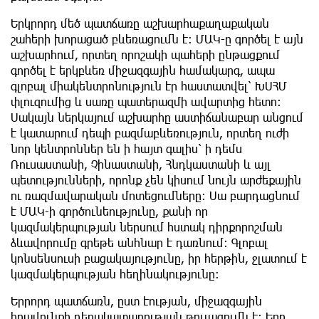
Երկրորդ մեծ պատճառը աշխարհաքաղաքական
շահերի խորացած բևեռացումն է։ ՄԱԿ-ը գործել է այն
աշխարհում, որտեղ որոշակի պահերի ընթացքում
գործել է երկբևեռ միջազգային համակարգ, ապա
գլոբալ միակենտրոնություն էր հաստատվել՝ ԽՍՀՄ
փլուզումից և սառը պատերազմի ավարտից հետո։
Սակայն ներկայում աշխարհը աստիճանաբար անցում
է կատարում դեպի բազմաբևեռություն, որտեղ ուժի
նոր կենտրոններ են ի հայտ գալիս՝ ի դեմս
Ռուսաստանի, Չինաստանի, Հնդկաստանի և այլ
պետությունների, որոնք չեն կիսում նույն արժեքային
ու ռազմավարական մոտեցումները։ Սա բարդացնում
է ՄԱԿ-ի գործունեությունը, քանի որ
կազմակերպության ներսում հստակ դիրքորոշման
ձևավորումը գրեթե անհնար է դառնում։ Գլոբալ
կոնսենսուսի բացակայությունը, իր հերթին, ջլատում է
կազմակերպության հեղինակությունը։
Երրորդ պատճառն, ըստ էության, միջազգային
իրավունքի դերակատարության թուլացումն է։ Երբ