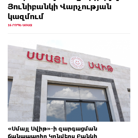
Յունիբանկի Վարչության
կազմում
16 ՐՈՊԵ ԱՌԱՋ
«Սմայլ Սվիթ»-ի զարգացման
ճանապարհը Կոնվերս Բանկի