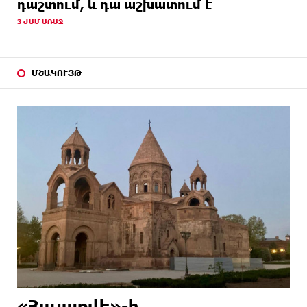
դաշտում, և դա աշխատում է
3 ԺԱՄ ԱՌԱՋ
ՄՇԱԿՈՒՅԹ
«Հայաքվե»-ի