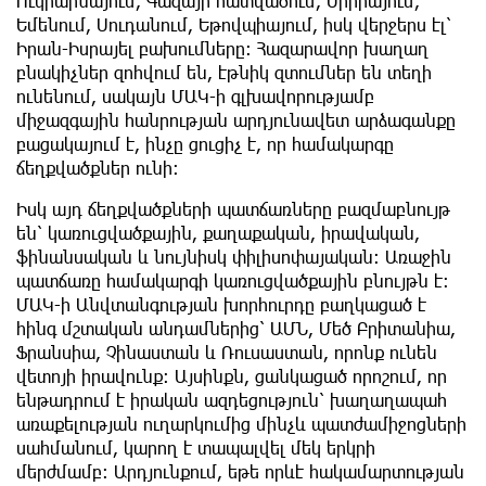
Ուկրաինայում, Գազայի հատվածում, Սիրիայում,
Եմենում, Սուդանում, Եթովպիայում, իսկ վերջերս էլ՝
Իրան-Իսրայել բախումները։ Հազարավոր խաղաղ
բնակիչներ զոհվում են, էթնիկ զտումներ են տեղի
ունենում, սակայն ՄԱԿ-ի գլխավորությամբ
միջազգային հանրության արդյունավետ արձագանքը
բացակայում է, ինչը ցուցիչ է, որ համակարգը
ճեղքվածքներ ունի։
Իսկ այդ ճեղքվածքների պատճառները բազմաբնույթ
են՝ կառուցվածքային, քաղաքական, իրավական,
ֆինանսական և նույնիսկ փիլիսոփայական։ Առաջին
պատճառը համակարգի կառուցվածքային բնույթն է։
ՄԱԿ-ի Անվտանգության խորհուրդը բաղկացած է
հինգ մշտական անդամներից՝ ԱՄՆ, Մեծ Բրիտանիա,
Ֆրանսիա, Չինաստան և Ռուսաստան, որոնք ունեն
վետոյի իրավունք։ Այսինքն, ցանկացած որոշում, որ
ենթադրում է իրական ազդեցություն՝ խաղաղապահ
առաքելության ուղարկումից մինչև պատժամիջոցների
սահմանում, կարող է տապալվել մեկ երկրի
մերժմամբ։ Արդյունքում, եթե որևէ հակամարտության