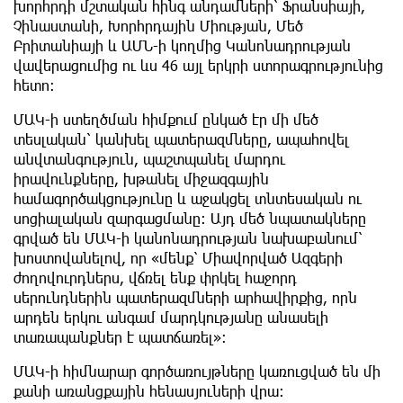
խորհրդի մշտական հինգ անդամների՝ Ֆրանսիայի,
Չինաստանի, Խորհրդային Միության, Մեծ
Բրիտանիայի և ԱՄՆ-ի կողմից Կանոնադրության
վավերացումից ու ևս 46 այլ երկրի ստորագրությունից
հետո։
ՄԱԿ-ի ստեղծման հիմքում ընկած էր մի մեծ
տեսլական՝ կանխել պատերազմները, ապահովել
անվտանգություն, պաշտպանել մարդու
իրավունքները, խթանել միջազգային
համագործակցությունը և աջակցել տնտեսական ու
սոցիալական զարգացմանը։ Այդ մեծ նպատակները
գրված են ՄԱԿ-ի կանոնադրության նախաբանում՝
խոստովանելով, որ «մենք՝ Միավորված Ազգերի
ժողովուրդներս, վճռել ենք փրկել հաջորդ
սերունդներին պատերազմների արհավիրքից, որն
արդեն երկու անգամ մարդկությանը անասելի
տառապանքներ է պատճառել»։
ՄԱԿ-ի հիմնարար գործառույթները կառուցված են մի
քանի առանցքային հենասյուների վրա։