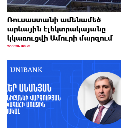
Ռուսաստանի ամենամեծ
արևային էլեկտրակայանը
կկառուցվի Ամուրի մարզում
27 ՐՈՊԵ ԱՌԱՋ