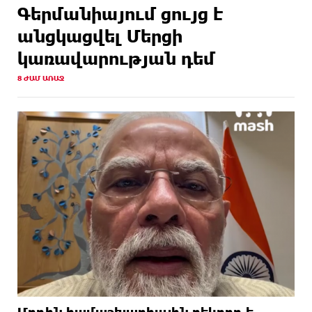
Գերմանիայում ցույց է
անցկացվել Մերցի
կառավարության դեմ
8 ԺԱՄ ԱՌԱՋ
Մոդին համաշխարհային ռեկորդ է