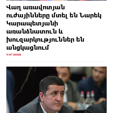
Վաղ առավոտյան
ուժայինները մտել են Նարեկ
Կարապետյանի
առանձնատուն և
խուզարկություններ են
անցկացնում
9 ՕՐ ԱՌԱՋ