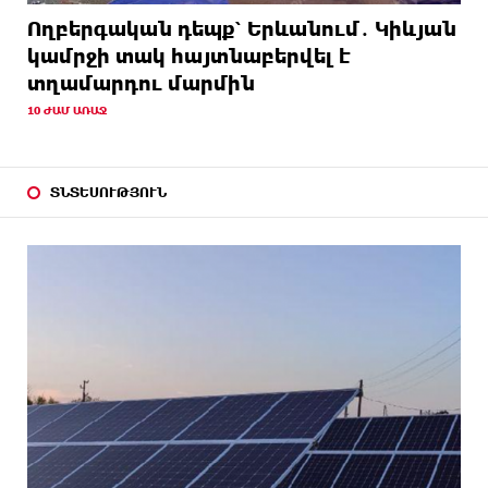
Ողբերգական դեպք՝ Երևանում․ Կիևյան
կամրջի տակ հայտնաբերվել է
տղամարդու մարմին
10 ԺԱՄ ԱՌԱՋ
ՏՆՏԵՍՈՒԹՅՈՒՆ