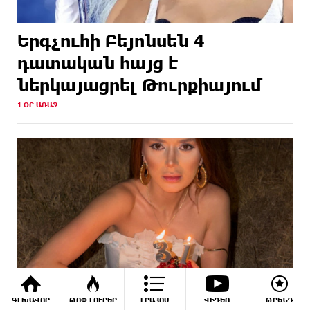
Երգչուհի Բեյոնսեն ​​4
դատական հայց է
ներկայացրել Թուրքիայում
1 ՕՐ ԱՌԱՋ
ԳԼԽԱՎՈՐ
ԹՈՓ ԼՈՒՐԵՐ
ԼՐԱՀՈՍ
ՎԻԴԵՈ
ԹՐԵՆԴ