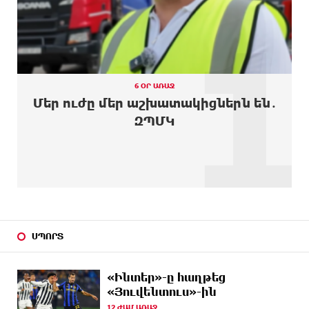
1
10 ԺԱՄ
Օգոստոսի 10-ին, 11-ին, 12-ին, 13-ին, 14-ին, 17-
ԱՌԱՋ
ին, 18-ին և 20-ին հարյուրավոր հասցեներում
լույս չի լինելու
10 ԺԱՄ
Ողբերգական դեպք՝ Երևանում․ Կիևյան կամրջի
ԱՌԱՋ
տակ հայտնաբերվել է տղամարդու մարմին
6 ՕՐ ԱՌԱՋ
Մեր ուժը մեր աշխատակիցներն են․
10 ԺԱՄ
Ադրբեջանի Սարով գյուղում տանը 18-ամյա
ԶՊՄԿ
ԱՌԱՋ
աղջկա դի է հայտնաբերվել
11 ԺԱՄ
Հայհիդրոմետի տնօրենը գրել է
ԱՌԱՋ
11 ԺԱՄ
Արտակարգ դեպք՝ Երևանում․ կոտրել են «Հույս
ԱՌԱՋ
բոլոր մարդկանց» հիմնադրամի շենքի
պատուհաններն ու դռները
ՍՊՈՐՏ
11 ԺԱՄ
Ալիևն ու Թրամփը հեռախոսազրույց են ունեցել
ԱՌԱՋ
«Ինտեր»-ը հաղթեց
«Յուվենտուս»-ին
12 ԺԱՄ
«Ինտեր»-ը հաղթեց «Յուվենտուս»-ին
ԱՌԱՋ
12 ԺԱՄ ԱՌԱՋ