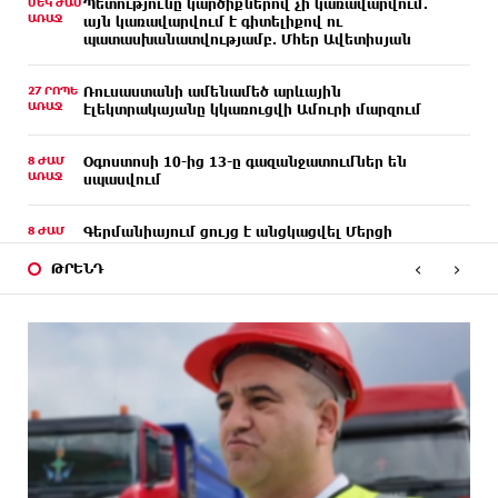
ՄԵԿ ԺԱՄ
Պետությունը կարծիքներով չի կառավարվում.
ԱՌԱՋ
այն կառավարվում է գիտելիքով ու
պատասխանատվությամբ. Մհեր Ավետիսյան
27 ՐՈՊԵ
Ռուսաստանի ամենամեծ արևային
ԱՌԱՋ
էլեկտրակայանը կկառուցվի Ամուրի մարզում
8 ԺԱՄ
Օգոստոսի 10-ից 13-ը գազանջատումներ են
ԱՌԱՋ
սպասվում
8 ԺԱՄ
Գերմանիայում ցույց է անցկացվել Մերցի
ԱՌԱՋ
կառավարության դեմ
‹
›
ԹՐԵՆԴ
9 ԺԱՄ
Մոդին համաշխարհային ռեկորդ է սահմանել. 303
ԱՌԱՋ
միլիոն դիտում՝ 24 ժամում
9 ԺԱՄ
23-ամյա ուսանողի մշակած հավելվածը
ԱՌԱՋ
հարավկորեական App Store-ում շրջանցել է
նույնիսկ Google Maps-ը
9 ԺԱՄ
Ռուսաստանի տարածքում ոչնչացվել է
ԱՌԱՋ
ուկրաինական 360 անօդաչու թռչող սարք