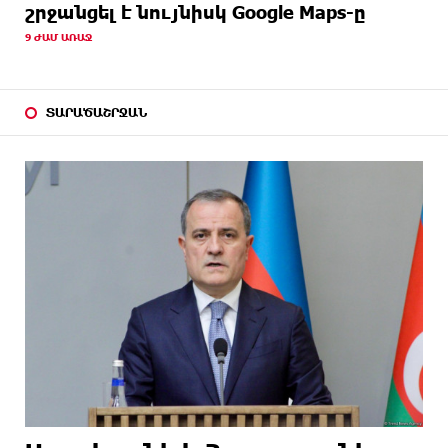
շրջանցել է նույնիսկ Google Maps-ը
9 ԺԱՄ ԱՌԱՋ
ՏԱՐԱԾԱՇՐՋԱՆ