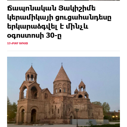
Ճապոնական Յակիշիմե
կերամիկայի ցուցահանդեսը
երկարաձգվել է մինչև
օգոստոսի 30-ը
13 ԺԱՄ ԱՌԱՋ