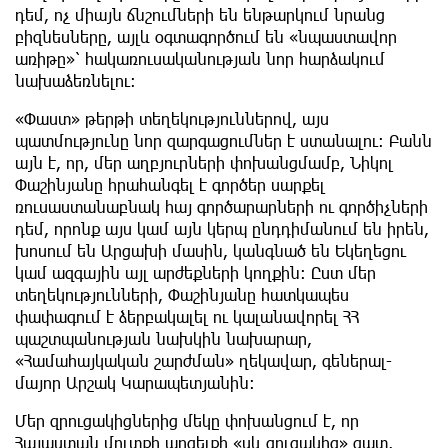
դեմ, ոչ միայն ճնշումների են ենթարկում նրանց
բիզնեսները, այլև օգտագործում են «նպաստավոր
առիթը»՝ հակառուսականության նոր հարձակում
նախաձեռնելու:
«Փաստ» թերթի տեղեկություններով, այս
պատմությունը նոր զարգացումներ է ստանալու: Բանն
այն է, որ, մեր աղբյուրների փոխանցմամբ, Նիկոլ
Փաշինյանը հրահանգել է գործեր սարքել
ռուսաստանաբնակ հայ գործարարների ու գործիչների
դեմ, որոնք այս կամ այն կերպ ընդդիմանում են իրեն,
խոսում են Արցախի մասին, կանգնած են Եկեղեցու
կամ ազգային այլ արժեքների կողքին: Ըստ մեր
տեղեկությունների, Փաշինյանը հատկապես
փափագում է ձերբակալել ու կալանավորել ՀՀ
պաշտպանության նախկին նախարար,
«Համահայկական շարժման» ղեկավար, գեներալ-
մայոր Արշակ Կարապետյանին:
Մեր զրուցակիցներից մեկը փոխանցում է, որ
Հայաստան մուտքի արգելքի «սև ցուցակից» զատ,