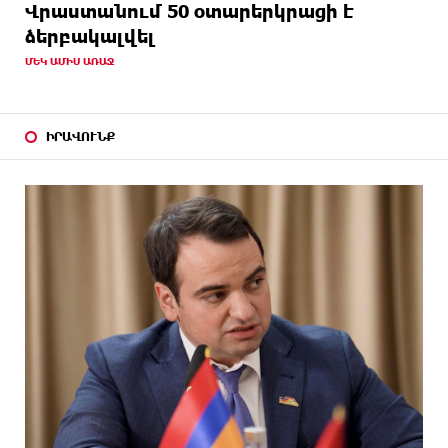
Վրաստանում 50 օտարերկրացի է
ձերբակալվել
ՄԵԿ ԱՄԻՍ ԱՌԱՋ
ԻՐԱՎՈՒՆՔ