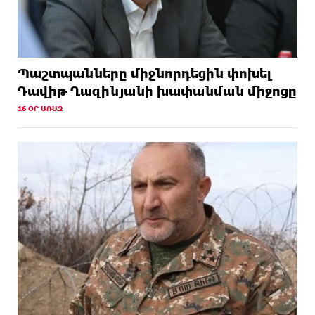
Պաշտպանները միջնորդեցին փոխել
Դավիթ Ղազինյանի խափանման միջոցը
16 ՕՐ ԱՌԱՋ