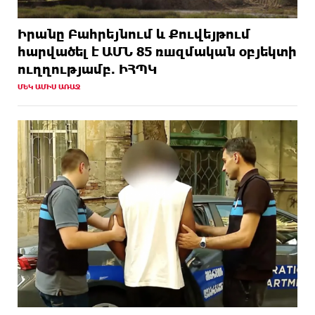
Իրանը Բահրեյնում և Քուվեյթում
hարվածել է ԱՄՆ 85 ռшզմական օբյեկտի
ուղղությամբ. ԻՀՊԿ
ՄԵԿ ԱՄԻՍ ԱՌԱՋ