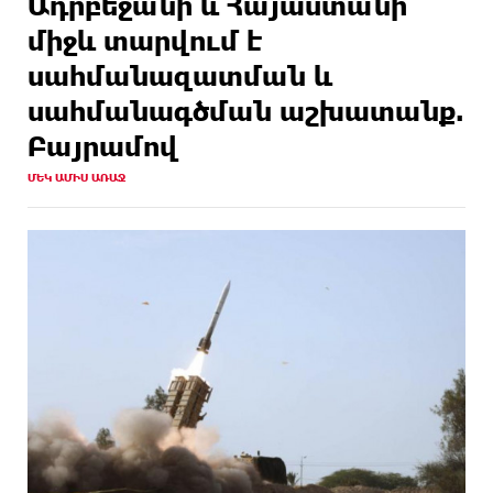
Ադրբեջանի և Հայաստանի
միջև տարվում է
սահմանազատման և
սահմանագծման աշխատանք.
Բայրամով
ՄԵԿ ԱՄԻՍ ԱՌԱՋ