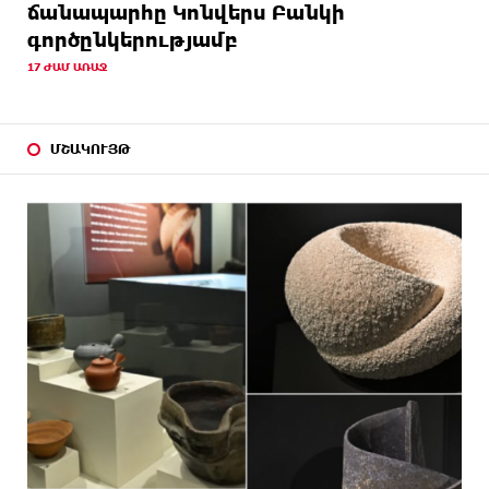
ճանապարհը Կոնվերս Բանկի
գործընկերությամբ
17 ԺԱՄ ԱՌԱՋ
ՄՇԱԿՈՒՅԹ