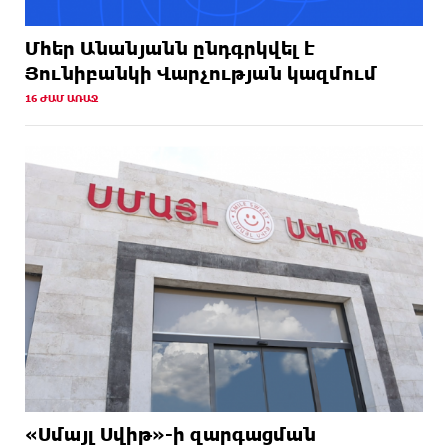
Մհեր Անանյանն ընդգրկվել է
Յունիբանկի Վարչության կազմում
16 ԺԱՄ ԱՌԱՋ
«Սմայլ Սվիթ»-ի զարգացման