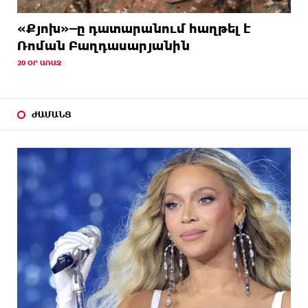
«Քյոխ»–ը դատարանում հաղթել է
Ռոման Բաղդասարյանին
20 ՕՐ ԱՌԱՋ
ԺԱՄԱՆՑ