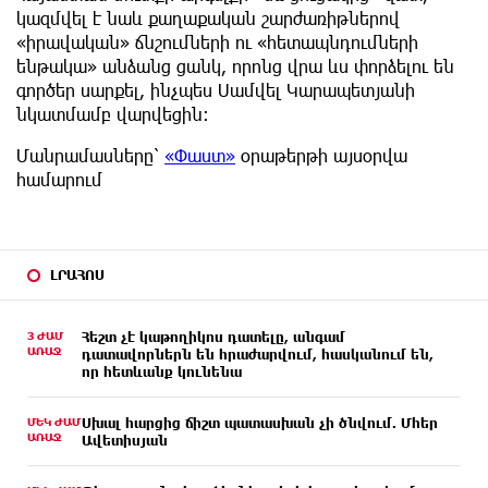
կազմվել է նաև քաղաքական շարժառիթներով
«իրավական» ճնշումների ու «հետապնդումների
ենթակա» անձանց ցանկ, որոնց վրա ևս փորձելու են
գործեր սարքել, ինչպես Սամվել Կարապետյանի
նկատմամբ վարվեցին:
Մանրամասները՝
«Փաստ»
օրաթերթի այսօրվա
համարում
ԼՐԱՀՈՍ
3 ԺԱՄ
Հեշտ չէ կաթողիկոս դատելը, անգամ
ԱՌԱՋ
դատավորներն են հրաժարվում, հասկանում են,
որ հետևանք կունենա
ՄԵԿ ԺԱՄ
Սխալ հարցից ճիշտ պատասխան չի ծնվում. Մհեր
ԱՌԱՋ
Ավետիսյան