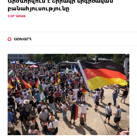
Արժևորվում է Շիրակի երգիծական
բանահյուսությունը
3 ՕՐ ԱՌԱՋ
ԱՇԽԱՐՀ