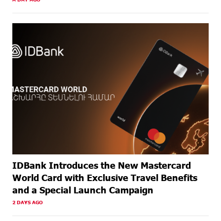
General Meeting of Shareholders
AGO
ABOUT A
Business registration is now available at Unibank
MONTH
AGO
ABOUT A
Up to 20% idcoin for International Shopping with
MONTH
IDBank Visa Cards
AGO
IDBank Introduces the New Mastercard
World Card with Exclusive Travel Benefits
and a Special Launch Campaign
2 DAYS AGO