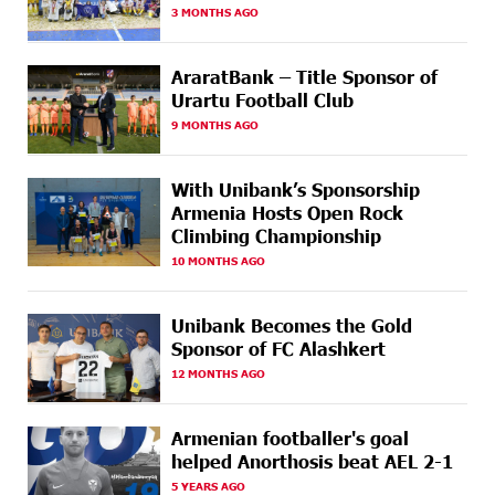
AGO
3 MONTHS AGO
Idram&IDBank
18 DAYS
CashIn Services at AraratBank ATMs: Fast, Simple, and
AraratBank – Title Sponsor of
AGO
Secure
Urartu Football Club
9 MONTHS AGO
18 DAYS
Ucom Sales and Service Center Reopens at 3/47
AGO
Yerevanyan Street in Yeghvard
With Unibank’s Sponsorship
21 DAYS
Up to 25% idcoin when purchasing Flyone flight
Armenia Hosts Open Rock
AGO
tickets: Idram&IDBank
Climbing Championship
10 MONTHS AGO
21 DAYS
Converse Bank Named Armenia’s Best Digital Bank for
AGO
Consumers by Euromoney
Unibank Becomes the Gold
21 DAYS
Ucom and Microsoft Innovation Center Help School
Sponsor of FC Alashkert
AGO
Students Build Cybersecurity Skills
12 MONTHS AGO
22 DAYS
Ucom Supports Installation of 10 kW Solar Plant in
AGO
Shenavan, Lori
Armenian footballer's goal
helped Anorthosis beat AEL 2-1
24 DAYS
Unibank to Raffle a Trip to Italy
5 YEARS AGO