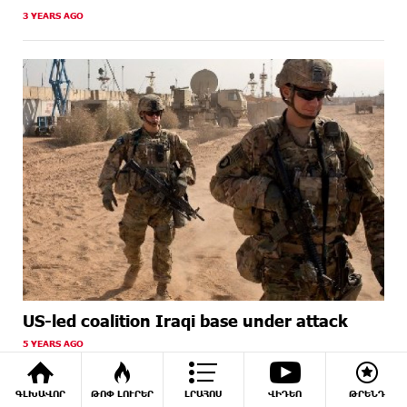
3 YEARS AGO
US-led coalition Iraqi base under attack
5 YEARS AGO
ԳԼԽԱՎՈՐ
ԹՈՓ ԼՈՒՐԵՐ
ԼՐԱՀՈՍ
ՎԻԴԵՈ
ԹՐԵՆԴ