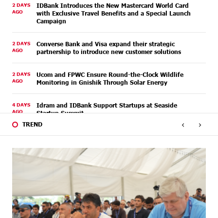
2 DAYS
IDBank Introduces the New Mastercard World Card
AGO
with Exclusive Travel Benefits and a Special Launch
Campaign
2 DAYS
Converse Bank and Visa expand their strategic
AGO
partnership to introduce new customer solutions
2 DAYS
Ucom and FPWC Ensure Round-the-Clock Wildlife
AGO
Monitoring in Gnishik Through Solar Energy
4 DAYS
Idram and IDBank Support Startups at Seaside
AGO
Startup Summit
‹
›
TREND
5 DAYS
It is now possible to register in Unibank’s mobile
AGO
application through imID as well
7 DAYS
“Free In-Game Bonuses”: IDBank Warns About
AGO
Cyberattacks Targeting Schoolchildren
7 DAYS
Moody's affirms Converse Bank's ratings and changes
AGO
outlook to positive from stable