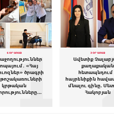
2
3 ՕՐ ԱՌԱՋ
6 ՕՐ ԱՌԱՋ
ետիք Չալաբյան.
Այս խուզարկու
քաղաքական
միջամտություն 
հետապնդում և
Կարապետյ
ենիքին հավատարիմ
քաղաքակ
լու գինը. Մետաքսե
գործունեությ
Հակոբյան
Վարդևանյ