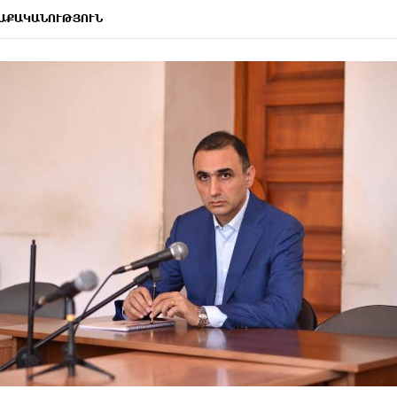
ԱՔԱԿԱՆՈՒԹՅՈՒՆ