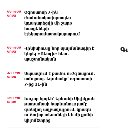
ՄԵԿ ԺԱՄ
Օգոստոսի 7-ին
ԱՌԱՋ
ժամանակավորապես
կդադարեցվի մի շարք
հասցեների
էլեկտրամատակարարում
Գ
ՄԵԿ ԺԱՄ
Վինիսիուսը նոր պայմանագիր է
ԱՌԱՋ
կնքել «Ռեալի» հետ․
պաշտոնական
37 ՐՈՊԵ
Սպասվում է քամու ուժգնացում,
ԱՌԱՋ
ամպրոպ․ եղանակը՝ օգոստոսի
7-ից 11-ին
19 ՐՈՊԵ
Խոշոր հրդեհ՝ Երևանի Սիլիկյան
ԱՌԱՋ
թաղամասի հարևանությամբ
գտնվող աղբավայրում. կրակն
ու ծուխը տեսանելի են մի քանի
կիլոմետրից