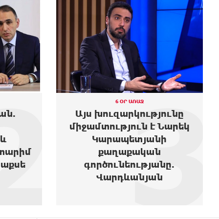
3
6 ՕՐ ԱՌԱՋ
թյունը
Նարեկ Կարապետյանի
է Նարեկ
տնից ոչինչ չեն տարել,
անի
չէին էլ կարող տանել,
ան
իրենք էլ չգիտեն՝ ինչ են
անը.
փնտրում
ան