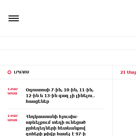
21 Մայ
ԼՐԱՀՈՍ
2 ԺԱՄ
Օգոստոսի 7-ին, 10-ին, 11-ին,
ԱՌԱՋ
12-ին և 13-ին գազ չի լինելու․
հասցեներ
2 ԺԱՄ
Հնդկաստանի հյուսիս-
ԱՌԱՋ
արևելքում տեղի ունեցած
ջրհեղեղների հետևանքով
զոհերի թիվը հասել է 97-ի