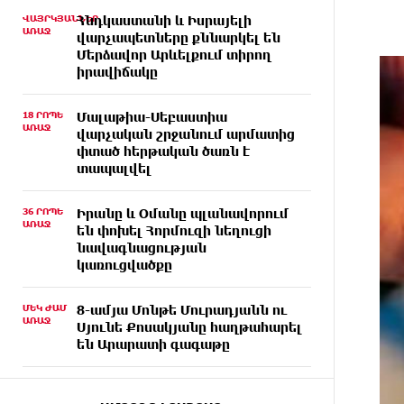
ՎԱՅՐԿՅԱՆՆԵՐ
Հնդկաստանի և Իսրայելի
ԱՌԱՋ
վարչապետները քննարկել են
Մերձավոր Արևելքում տիրող
իրավիճակը
18 ՐՈՊԵ
Մալաթիա-Սեբաստիա
ԱՌԱՋ
վարչական շրջանում արմատից
փտած հերթական ծառն է
տապալվել
36 ՐՈՊԵ
Իրանը և Օմանը պլանավորում
ԱՌԱՋ
են փոխել Հորմուզի նեղուցի
նավագնացության
կառուցվածքը
ՄԵԿ ԺԱՄ
8-ամյա Մոնթե Մուրադյանն ու
ԱՌԱՋ
Սյունե Քոսակյանը հաղթահարել
են Արարատի գագաթը
ՄԵԿ ԺԱՄ
Վթար Լոռու մարզում․
ԱՌԱՋ