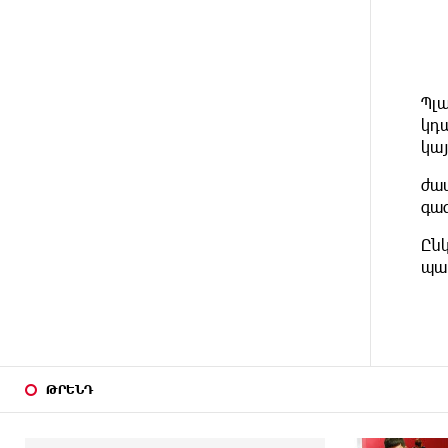
բախվել են «Alfa Romeo»-ն
և «Opel»-ը. կա վիրավոր
3 ԺԱՄ
Արժևորվում է Շիրակի
ԱՌԱՋ
Պլ
երգիծական բանահյուսությունը
կդ
կա
3 ԺԱՄ
Վրաստանում պետական ​​
ԱՌԱՋ
պաշտոնյային կաշառելու փորձի
ժա
համար քաղաքացի է
գա
ձերբակալվել
Ըն
3 ԺԱՄ
ՌԴ-ն պատրաստ է շարունակել
պա
ԱՌԱՋ
Հայաստանի երկաթուղիների
կոնցեսիոն կառավարումը.
Օվերչուկ
4 ԺԱՄ
Հայաստանի բնակչության թիվը
ԱՌԱՋ
շուրջ 7 հազարով ավելացել է
ԹՐԵՆԴ
4 ԺԱՄ
Իսրայելի ՊԲ-ն հարձակվել է
ԱՌԱՋ