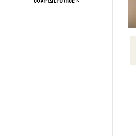
փրկարարները վարորդին դուրս
ԱՄԲՈՂՋ ԼՐԱՀՈՍԸ »
են բերել արգելափակումից
2 ԺԱՄ
Երևանում երթուղիների
ԱՌԱՋ
փոփոխություն կլինի
2 ԺԱՄ
Օգոստոսի 7-ին՝ Գարեգին Բ
ԱՌԱՋ
Ամենայն Հայոց Կաթողիկոսի
դատական նիստը
2 ԺԱՄ
ՆԳՆ-ն՝ աղբակույտի տակ
ԱՌԱՋ
մնացած քաղաքացու մահվան
մասին
2 ԺԱՄ
«Համահայկական ճակատ»
ԱՌԱՋ
շարժումը զորակցություն է
հայտնում Ամենայն Հայոց
Կաթողիկոսին
2 ԺԱՄ
Ավտովթար՝ Կոտայքի մարզում.
ԱՌԱՋ
Զովունի-Եղվարդ ճանապարհին