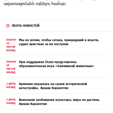
ազատագրմանն օգնելու համար:
ЛЕНТА НОВОСТЕЙ
ОКОЛО
Мы не хотим, чтобы сатана, пришедший к власти,
12
судил христиан за их поступки
ЧАСОВ
НАЗАД
ОКОЛО
При поддержке Ucom представлена
16
образовательная игра «Запоминай животных»
ЧАСОВ
НАЗАД
1 ДЕНЬ
Армения оказалась на грани исторической
НАЗАД
катастрофы․ Аршак Карапетян
1 ДЕНЬ
Выполняя требования агрессора, мира не достичь.
НАЗАД
Аршак Карапетян