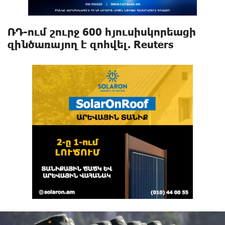
ՌԴ-ում շուրջ 600 հյուսիսկորեացի
զինծառայող է զոհվել. Reuters