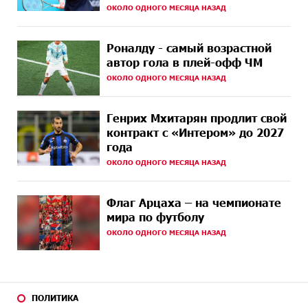
ОКОЛО ОДНОГО МЕСЯЦА НАЗАД
13 ДНЕЙ
Бывший премьер-министр Словакии обратился к
НАЗАД
президенту страны с просьбой содействовать
Роналду - самый возрастной
освобождению армянских заключенных,
автор гола в плей-офф ЧМ
осужденных в Азербайджане
ОКОЛО ОДНОГО МЕСЯЦА НАЗАД
16 ДНЕЙ
Против кого вооружается Азербайджан? Аршак
НАЗАД
Карапетян
Генрих Мхитарян продлит свой
контракт с «Интером» до 2027
16 ДНЕЙ
При поддержке Ucom в спортивной школе Вайка
года
НАЗАД
установлена солнечная электростанция мощностью
15 кВт
ОКОЛО ОДНОГО МЕСЯЦА НАЗАД
16 ДНЕЙ
Новые финансовые навыки на «Давидбекских
Флаг Арцаха – на чемпионате
НАЗАД
играх»: Idram&IDBank
мира по футболу
ОКОЛО ОДНОГО МЕСЯЦА НАЗАД
18 ДНЕЙ
Кругом война. А вас вводят в заблуждение. Аршак
НАЗАД
Карапетян
18 ДНЕЙ
Центр продаж и обслуживания Ucom в Егварде
НАЗАД
возобновил работу по новому адресу — ул.
ПОЛИТИКА
Ереванян, 3/47