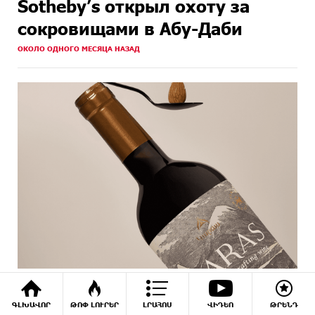
Sotheby’s открыл охоту за
сокровищами в Абу-Даби
ОКОЛО ОДНОГО МЕСЯЦА НАЗАД
Армянское вино удовлетворено Большой
золотой медалью на конгрессе Mondial
ԳԼԽԱՎՈՐ
ԹՈՓ ԼՈՒՐԵՐ
ԼՐԱՀՈՍ
ՎԻԴԵՈ
ԹՐԵՆԴ