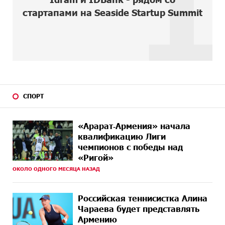
1
стартапами на Seaside Startup Summit
8 ДНЕЙ
Если Израиль использует тему Геноцида армян
НАЗАД
против Эрдогана, то что для него значит сам
Геноцид?
8 ДНЕЙ
ВТБ (Армения): вклад «Стабильный» — до 10%
НАЗАД
годовых и оформление в мобильном приложении
8 ДНЕЙ
Платформа Rate.Trading на Seaside Startup Summit:
НАЗАД
СПОРТ
IDBank представил инновационное решение
10 ДНЕЙ
Состоялось открытие Khachaturian Rooftop при
«Арарат‑Армения» начала
НАЗАД
поддержке IDBank
квалификацию Лиги
чемпионов с победы над
10 ДНЕЙ
Пашинян ты упустил свой шанс уйти спокойно.
«Ригой»
НАЗАД
Аршак Карапетян
ОКОЛО ОДНОГО МЕСЯЦА НАЗАД
11 ДНЕЙ
Обновленный Центр продаж и обслуживания Ucom
НАЗАД
открылся по адресу ул. Шаумяна, 24/2 в Арарате
Российская теннисистка Алина
Чараева будет представлять
11 ДНЕЙ
Никогда Нагорный Карабах не был в составе
Армению
НАЗАД
независимого Азербайджана. Аршак Карапетян