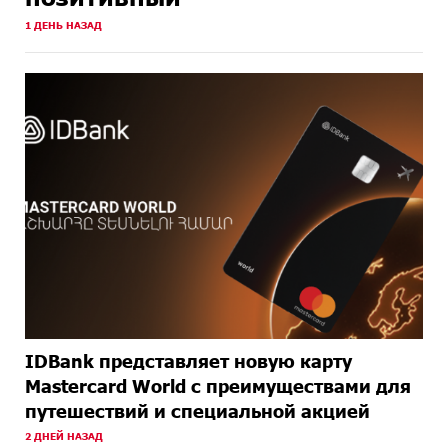
1 ДЕНЬ НАЗАД
ОКОЛО
Правовой терроризм как начало падения власти:
ОДНОГО
пример Гагика Царукяна и горькие уроки истории:
МЕСЯЦА
«Паст»
НАЗАД
ОКОЛО
Размик Марукян стал обладателем бронзовой
ОДНОГО
медали XV Международного конкурса артистов
МЕСЯЦА
балета
НАЗАД
IDBank представляет новую карту
Mastercard World с преимуществами для
путешествий и специальной акцией
2 ДНЕЙ НАЗАД