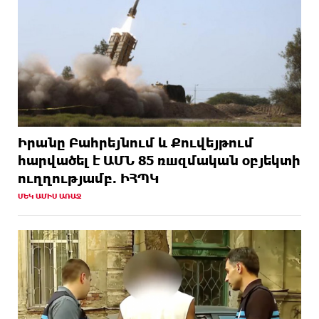
Իրանը Բահրեյնում և Քուվեյթում
hարվածել է ԱՄՆ 85 ռшզմական օբյեկտի
ուղղությամբ. ԻՀՊԿ
ՄԵԿ ԱՄԻՍ ԱՌԱՋ