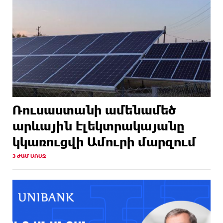
Ռուսաստանի ամենամեծ
արևային էլեկտրակայանը
կկառուցվի Ամուրի մարզում
3 ԺԱՄ ԱՌԱՋ