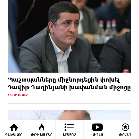
Պաշտպանները միջնորդեցին փոխել
Դավիթ Ղազինյանի խափանման միջոցը
16 ՕՐ ԱՌԱՋ
ԳԼԽԱՎՈՐ
ԹՈՓ ԼՈՒՐԵՐ
ԼՐԱՀՈՍ
ՎԻԴԵՈ
ԹՐԵՆԴ