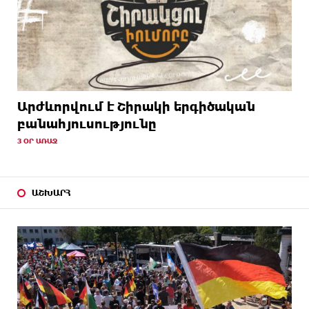
Արժևորվում է Շիրակի երգիծական
բանահյուսությունը
3 ՕՐ ԱՌԱՋ
ԱՇԽԱՐՀ