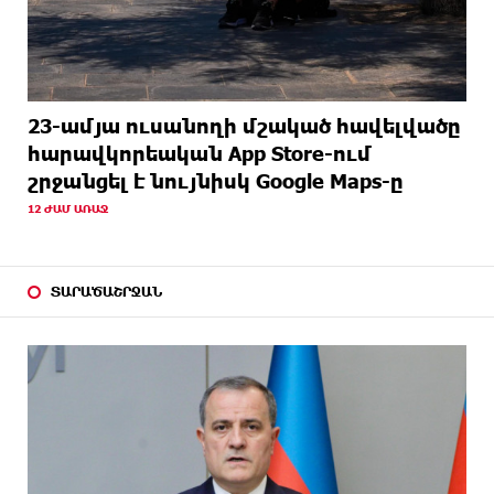
23-ամյա ուսանողի մշակած հավելվածը
հարավկորեական App Store-ում
շրջանցել է նույնիսկ Google Maps-ը
12 ԺԱՄ ԱՌԱՋ
ՏԱՐԱԾԱՇՐՋԱՆ