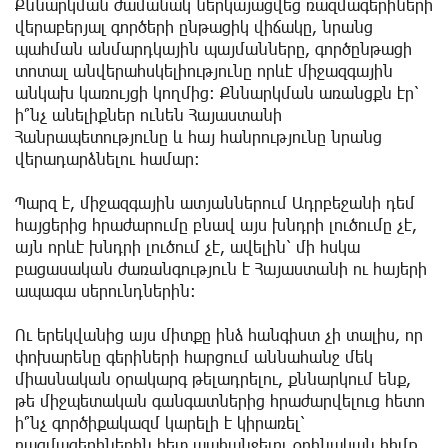
Քննարկման ժամանակ ներկայացվեց ռազմագերիների
վերաբերյալ գործերի ընթացիկ վիճակը, նրանց
պահման անմարդկային պայմանները, գործընթացի
տոտալ անվերահսկելիությունը որևէ միջազգային
անկախ կառույցի կողմից: Քննարկման առանցքն էր՝
ի՞նչ անելիքներ ունեն Հայաստանի
Հանրապետությունը և հայ հանրությունը նրանց
վերադարձնելու համար:
Պարզ է, միջազգային ատյաններում Ադրբեջանի դեմ
հայցերից հրաժարումը բնավ այս խնդրի լուծումը չէ,
այն որևէ խնդրի լուծում չէ, ավելին՝ մի հսկա
բացասական ժառանգություն է Հայաստանի ու հայերի
ապագա սերունդներին:
Ու երեկվանից այս միտքը ինձ հանգիստ չի տալիս, որ
փոխարենը գերիների հարցում աննահանջ մեկ
միասնական օրակարգ թելադրելու, քննարկում ենք,
թե միջպետական գանգատներից հրաժարվելուց հետո
ի՞նչ գործիքակազմ կարելի է կիրառել՝
ռազմագերիներին հետ պահանջելու օրինական հիմք