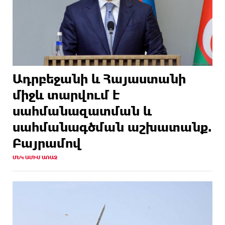
Ադրբեջանի և Հայաստանի
միջև տարվում է
սահմանազատման և
սահմանագծման աշխատանք.
Բայրամով
ՄԵԿ ԱՄԻՍ ԱՌԱՋ