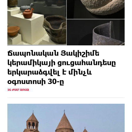
Ճապոնական Յակիշիմե
կերամիկայի ցուցահանդեսը
երկարաձգվել է մինչև
օգոստոսի 30-ը
16 ԺԱՄ ԱՌԱՋ