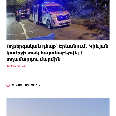
Ողբերգական դեպք՝ Երևանում․ Կիևյան
կամրջի տակ հայտնաբերվել է
տղամարդու մարմին
13 ԺԱՄ ԱՌԱՋ
ՏՆՏԵՍՈՒԹՅՈՒՆ