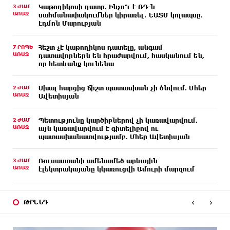
3 ԺԱՄ
Կաթողիկոսի դատը. Ինչո՞ւ է ՌԴ-ն
ԱՌԱՋ
սահմանափակումներ կիրառել․ ԵԱՏՄ կոլապսը.
Էդմոն Մարուքյան
7 ՐՈՊԵ
Հեշտ չէ կաթողիկոս դատելը, անգամ
ԱՌԱՋ
դատավորներն են հրաժարվում, հասկանում են,
որ հետևանք կունենա
2 ԺԱՄ
Սխալ հարցից ճիշտ պատասխան չի ծնվում. Մհեր
ԱՌԱՋ
Ավետիսյան
2 ԺԱՄ
Պետությունը կարծիքներով չի կառավարվում.
ԱՌԱՋ
այն կառավարվում է գիտելիքով ու
պատասխանատվությամբ. Մհեր Ավետիսյան
3 ԺԱՄ
Ռուսաստանի ամենամեծ արևային
ԱՌԱՋ
էլեկտրակայանը կկառուցվի Ամուրի մարզում
11 ԺԱՄ
Օգոստոսի 10-ից 13-ը գազանջատումներ են
ԱՌԱՋ
‹
›
սպասվում
ԹՐԵՆԴ
12 ԺԱՄ
Գերմանիայում ցույց է անցկացվել Մերցի