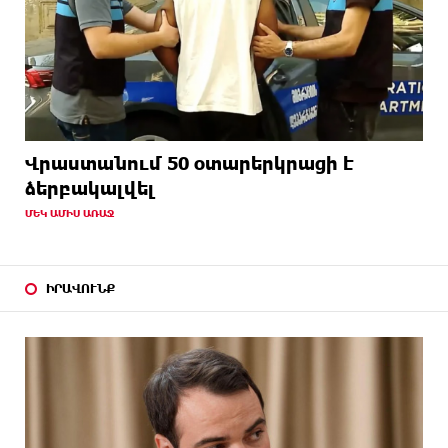
Վրաստանում 50 օտարերկրացի է
ձերբակալվել
ՄԵԿ ԱՄԻՍ ԱՌԱՋ
ԻՐԱՎՈՒՆՔ