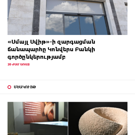
«Սմայլ Սվիթ»-ի զարգացման
ճանապարհը Կոնվերս Բանկի
գործընկերությամբ
20 ԺԱՄ ԱՌԱՋ
ՄՇԱԿՈՒՅԹ