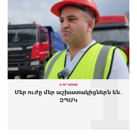
ԱՌԱՋ
կառավարության դեմ
12 ԺԱՄ
Մոդին համաշխարհային ռեկորդ է սահմանել. 303
ԱՌԱՋ
միլիոն դիտում՝ 24 ժամում
12 ԺԱՄ
23-ամյա ուսանողի մշակած հավելվածը
ԱՌԱՋ
հարավկորեական App Store-ում շրջանցել է
նույնիսկ Google Maps-ը
1
13 ԺԱՄ
Ռուսաստանի տարածքում ոչնչացվել է
ԱՌԱՋ
ուկրաինական 360 անօդաչու թռչող սարք
13 ԺԱՄ
Օգոստոսի 10-ին, 11-ին, 12-ին, 13-ին, 14-ին, 17-
ԱՌԱՋ
ին, 18-ին և 20-ին հարյուրավոր հասցեներում
6 ՕՐ ԱՌԱՋ
լույս չի լինելու
Մեր ուժը մեր աշխատակիցներն են․
ԶՊՄԿ
13 ԺԱՄ
Ողբերգական դեպք՝ Երևանում․ Կիևյան կամրջի
ԱՌԱՋ
տակ հայտնաբերվել է տղամարդու մարմին
14 ԺԱՄ
Ադրբեջանի Սարով գյուղում տանը 18-ամյա
ԱՌԱՋ
աղջկա դի է հայտնաբերվել