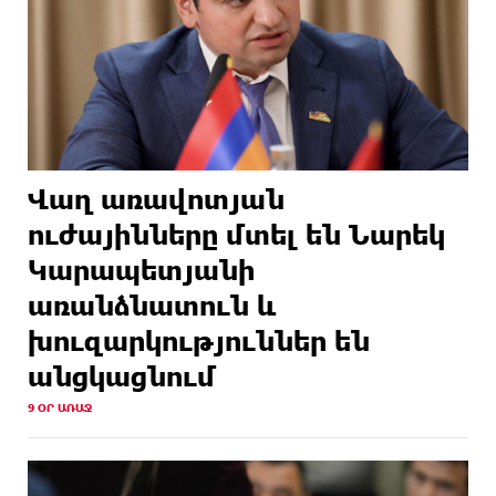
Վաղ առավոտյան
ուժայինները մտել են Նարեկ
Կարապետյանի
առանձնատուն և
խուզարկություններ են
անցկացնում
9 ՕՐ ԱՌԱՋ