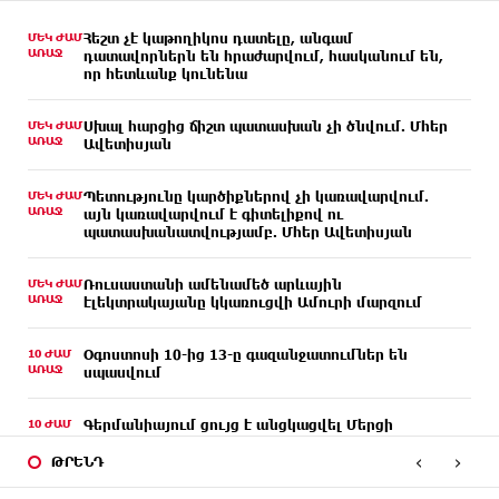
ՄԵԿ ԺԱՄ
Հեշտ չէ կաթողիկոս դատելը, անգամ
ԱՌԱՋ
դատավորներն են հրաժարվում, հասկանում են,
որ հետևանք կունենա
ՄԵԿ ԺԱՄ
Սխալ հարցից ճիշտ պատասխան չի ծնվում. Մհեր
ԱՌԱՋ
Ավետիսյան
ՄԵԿ ԺԱՄ
Պետությունը կարծիքներով չի կառավարվում.
ԱՌԱՋ
այն կառավարվում է գիտելիքով ու
պատասխանատվությամբ. Մհեր Ավետիսյան
ՄԵԿ ԺԱՄ
Ռուսաստանի ամենամեծ արևային
ԱՌԱՋ
էլեկտրակայանը կկառուցվի Ամուրի մարզում
10 ԺԱՄ
Օգոստոսի 10-ից 13-ը գազանջատումներ են
ԱՌԱՋ
սպասվում
10 ԺԱՄ
Գերմանիայում ցույց է անցկացվել Մերցի
ԱՌԱՋ
կառավարության դեմ
‹
›
ԹՐԵՆԴ
10 ԺԱՄ
Մոդին համաշխարհային ռեկորդ է սահմանել. 303