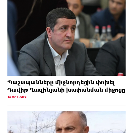
Պաշտպանները միջնորդեցին փոխել
Դավիթ Ղազինյանի խափանման միջոցը
16 ՕՐ ԱՌԱՋ