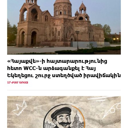
«Հայաքվե»-ի հայտարարությունից
հետո WCC-ն արձագանքել է Հայ
Եկեղեցու շուրջ ստեղծված իրավիճակին
17 ԺԱՄ ԱՌԱՋ