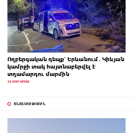
Ողբերգական դեպք՝ Երևանում․ Կիևյան
կամրջի տակ հայտնաբերվել է
տղամարդու մարմին
12 ԺԱՄ ԱՌԱՋ
ՏՆՏԵՍՈՒԹՅՈՒՆ