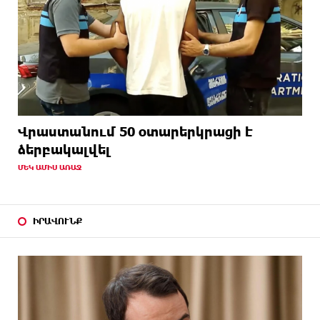
Վրաստանում 50 օտարերկրացի է
ձերբակալվել
ՄԵԿ ԱՄԻՍ ԱՌԱՋ
ԻՐԱՎՈՒՆՔ