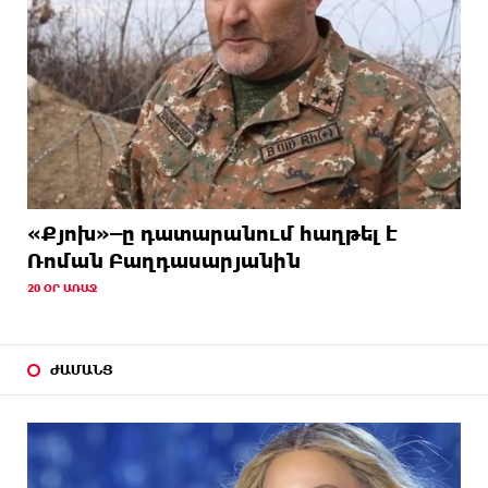
«Քյոխ»–ը դատարանում հաղթել է
Ռոման Բաղդասարյանին
20 ՕՐ ԱՌԱՋ
ԺԱՄԱՆՑ