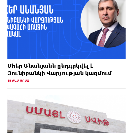
Մհեր Անանյանն ընդգրկվել է
Յունիբանկի Վարչության կազմում
18 ԺԱՄ ԱՌԱՋ