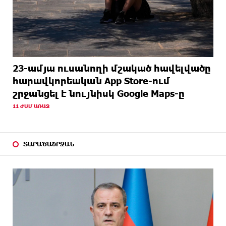
23-ամյա ուսանողի մշակած հավելվածը
հարավկորեական App Store-ում
շրջանցել է նույնիսկ Google Maps-ը
11 ԺԱՄ ԱՌԱՋ
ՏԱՐԱԾԱՇՐՋԱՆ