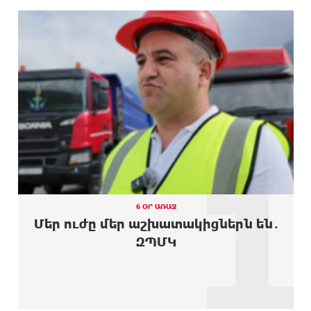
ԱՌԱՋ
միլիոն դիտում՝ 24 ժամում
11 ԺԱՄ
23-ամյա ուսանողի մշակած հավելվածը
ԱՌԱՋ
հարավկորեական App Store-ում շրջանցել է
նույնիսկ Google Maps-ը
11 ԺԱՄ
Ռուսաստանի տարածքում ոչնչացվել է
ԱՌԱՋ
ուկրաինական 360 անօդաչու թռչող սարք
1
12 ԺԱՄ
Օգոստոսի 10-ին, 11-ին, 12-ին, 13-ին, 14-ին, 17-
ԱՌԱՋ
ին, 18-ին և 20-ին հարյուրավոր հասցեներում
լույս չի լինելու
12 ԺԱՄ
Ողբերգական դեպք՝ Երևանում․ Կիևյան կամրջի
ԱՌԱՋ
տակ հայտնաբերվել է տղամարդու մարմին
6 ՕՐ ԱՌԱՋ
Մեր ուժը մեր աշխատակիցներն են․
12 ԺԱՄ
Ադրբեջանի Սարով գյուղում տանը 18-ամյա
ԶՊՄԿ
ԱՌԱՋ
աղջկա դի է հայտնաբերվել
12 ԺԱՄ
Հայհիդրոմետի տնօրենը գրել է
ԱՌԱՋ