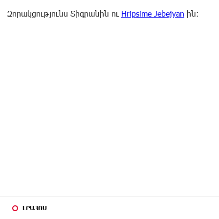
Զորակցությունս Տիգրանին ու
Hripsime Jebejyan
ին։
ԼՐԱՀՈՍ