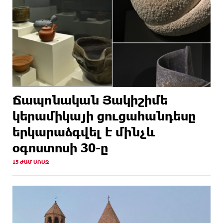
Ճապոնական Յակիշիմե
կերամիկայի ցուցահանդեսը
երկարաձգվել է մինչև
օգոստոսի 30-ը
15 ԺԱՄ ԱՌԱՋ