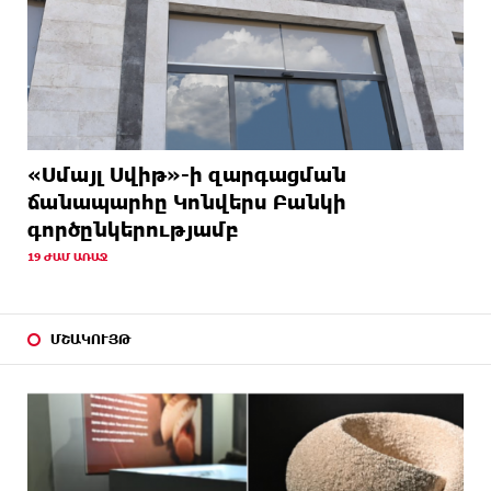
«Սմայլ Սվիթ»-ի զարգացման
ճանապարհը Կոնվերս Բանկի
գործընկերությամբ
19 ԺԱՄ ԱՌԱՋ
ՄՇԱԿՈՒՅԹ