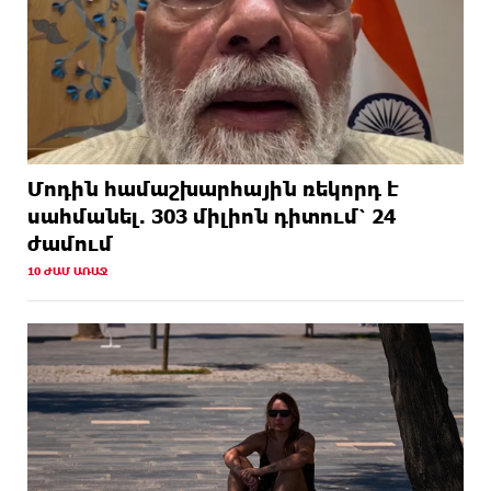
Մոդին համաշխարհային ռեկորդ է
սահմանել. 303 միլիոն դիտում՝ 24
ժամում
10 ԺԱՄ ԱՌԱՋ