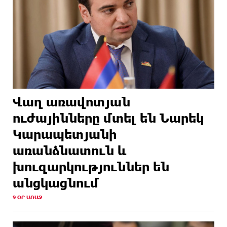
Վաղ առավոտյան
ուժայինները մտել են Նարեկ
Կարապետյանի
առանձնատուն և
խուզարկություններ են
անցկացնում
9 ՕՐ ԱՌԱՋ