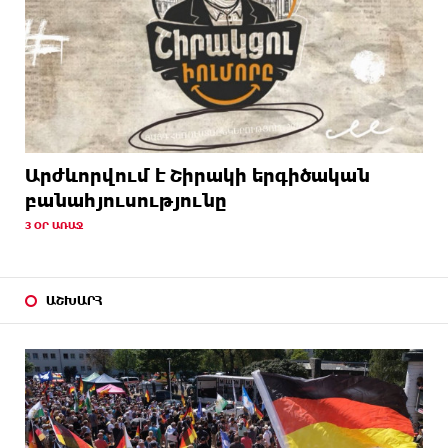
Արժևորվում է Շիրակի երգիծական
բանահյուսությունը
3 ՕՐ ԱՌԱՋ
ԱՇԽԱՐՀ