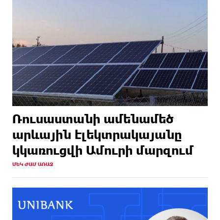
Ռուսաստանի ամենամեծ
արևային էլեկտրակայանը
կկառուցվի Ամուրի մարզում
ՄԵԿ ԺԱՄ ԱՌԱՋ