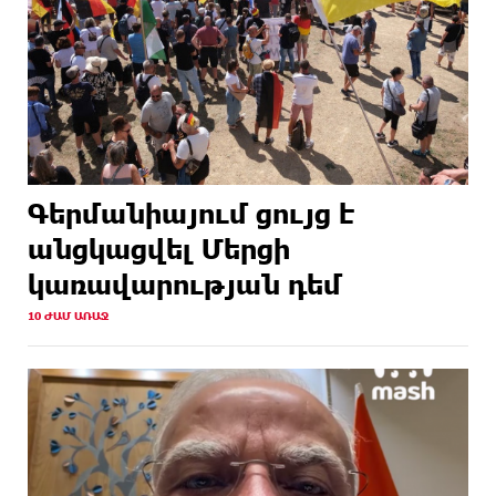
Գերմանիայում ցույց է
անցկացվել Մերցի
կառավարության դեմ
10 ԺԱՄ ԱՌԱՋ