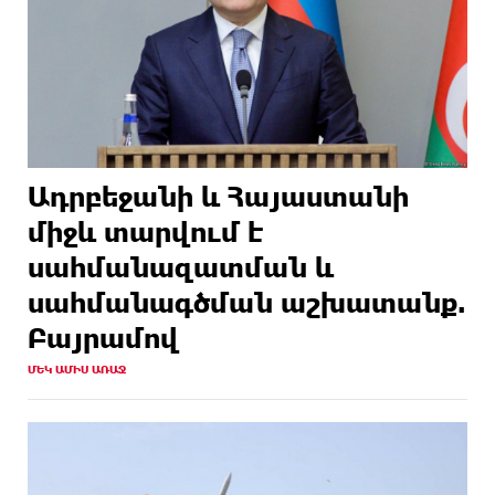
Ադրբեջանի և Հայաստանի
միջև տարվում է
սահմանազատման և
սահմանագծման աշխատանք.
Բայրամով
ՄԵԿ ԱՄԻՍ ԱՌԱՋ