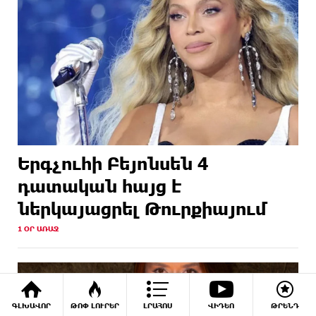
Երգչուհի Բեյոնսեն ​​4
դատական հայց է
ներկայացրել Թուրքիայում
1 ՕՐ ԱՌԱՋ
ԳԼԽԱՎՈՐ
ԹՈՓ ԼՈՒՐԵՐ
ԼՐԱՀՈՍ
ՎԻԴԵՈ
ԹՐԵՆԴ