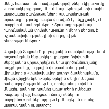
մեկը, համառորեն իրավական գործիքների կիրառումը
շարունակելուց զատ, մնում է այս երևույթների մասին
պարզապես բարձրաձայնելը։ Հասարակության
տրամադրությունը էապես փոխված է, ինչը չափելի է
տարբեր մեխանիզմներով։ Տրամադրության այս
շարունակական փոփոխությունը ի վերջո բերելու է
իշխանափոխության, լինի փողոցով թե
ընտրություններով։
Արցախցի Տիգրան Ուլուբաբյանին ոստիկանությունում
խոշտանգման ենթարկելը, լրագրող Հռիփսիմե
Ջեբեջյանին վիրավորելն ու նրա գործունեությանը
խոչընդոտելը, ազգային փոքրամասնությանը
վիրավորելը «փափախավոր քուրդ» ձևակերպմամբ,
միայն վերջին երկու-երեք օրերին տեղի ունեցած
հանցագործություններ են, որոնք անպատիժ են
մնացել, քանի որ դրանից առաջ տեղի ունեցած
բազմաթիվ այլ հանցագործություններ ու
ապօրինություններ այդպես էլ մնացել են առանց
պատասխանի ու պատժի։