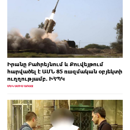
Իրանը Բահրեյնում և Քուվեյթում
hարվածել է ԱՄՆ 85 ռшզմական օբյեկտի
ուղղությամբ. ԻՀՊԿ
ՄԵԿ ԱՄԻՍ ԱՌԱՋ