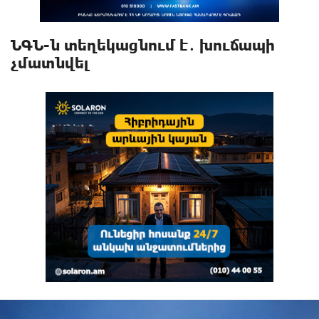
ՆԳՆ-ն տեղեկացնում է․ խուճապի
չմատնվել