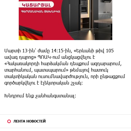
Մարտի 13-ին՝ ժամը 14։15-ին, «Երևանի թիվ 105
ավագ դպրոց» ՊՈԱԿ-ում անցկացվելու է
«Հակառակորդի հարձակման դեպքում ազդարարում,
տարհանում, պատսպարում» թեմայով հատուկ
տակտիկական ուսումնավարժություն, որի ընթացքում
գործարկվելու է էլեկտրական շչակ։
Խնդրում ենք չանհանգստանալ։
ЛЕНТА НОВОСТЕЙ