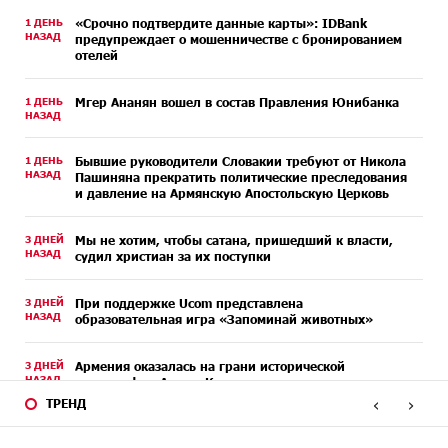
1 ДЕНЬ
«Срочно подтвердите данные карты»: IDBank
НАЗАД
предупреждает о мошенничестве с бронированием
отелей
1 ДЕНЬ
Мгер Ананян вошел в состав Правления Юнибанка
НАЗАД
1 ДЕНЬ
Бывшие руководители Словакии требуют от Никола
НАЗАД
Пашиняна прекратить политические преследования
и давление на Армянскую Апостольскую Церковь
3 ДНЕЙ
Мы не хотим, чтобы сатана, пришедший к власти,
НАЗАД
судил христиан за их поступки
3 ДНЕЙ
При поддержке Ucom представлена
НАЗАД
образовательная игра «Запоминай животных»
3 ДНЕЙ
Армения оказалась на грани исторической
НАЗАД
катастрофы․ Аршак Карапетян
‹
›
ТРЕНД
3 ДНЕЙ
Выполняя требования агрессора, мира не достичь.
НАЗАД
Аршак Карапетян