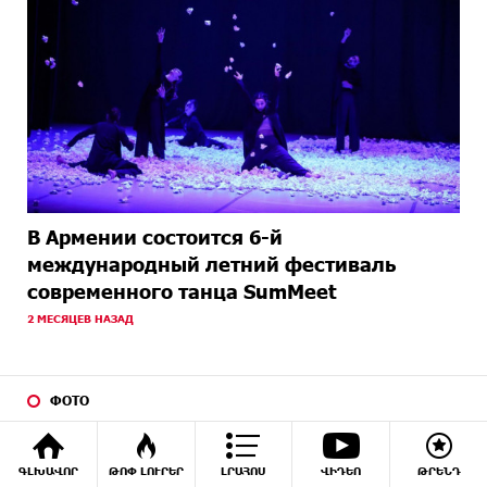
В Армении состоится 6-й
международный летний фестиваль
современного танца SumMeet
2 МЕСЯЦЕВ НАЗАД
ФОТО
ԳԼԽԱՎՈՐ
ԹՈՓ ԼՈՒՐԵՐ
ԼՐԱՀՈՍ
ՎԻԴԵՈ
ԹՐԵՆԴ