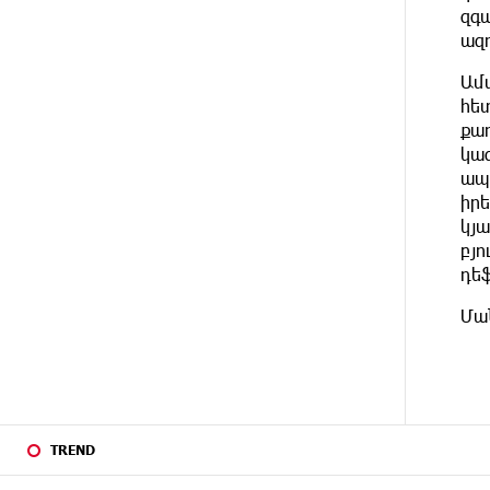
զգա
ABOUT A
The Power of One Dram and the
MONTH
ազ
Armenian State Symphony
AGO
Orchestra Conclude the Forest
Ամփ
Project Launched in Shirak
հե
քաղ
ABOUT A
EBRD to Launch AMD 5 Billion
կազ
MONTH
Floating-Rate Bond Offering in
AGO
ապա
Armenia
իրե
կյա
ABOUT A
Three-day Financial Literacy Course
բյ
MONTH
at the FAST Foundation’s AI Camp:
AGO
դե
Idram&IDBank
Մա
ABOUT A
Coffee, a Break, and Up to 10%
MONTH
idcoin with Idram&IDBank
AGO
ABOUT A
Ucom Introduces the New uMix
MONTH
5000 Regional Package: 3 Services
AGO
TREND
for Just AMD 5,000 per Month