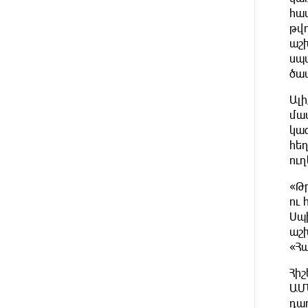
համ
թվո
29 DAYS
A little corner of France in Hrazdan,
AGO
աշ
with the partnership of Converse
SME
սպա
ծավ
ABOUT A
Idram is the general partner of the
Ալի
MONTH
"Towards Conscious Parenting
AGO
մա
2026" annual conference
կա
հե
ABOUT A
Polytechnic University Graduation
ու
MONTH
Ceremony Held with the Support of
AGO
Unibank
«Թ
ու 
ABOUT A
Converse Bank Completes the
Սպ
MONTH
Placement of EBRD Bonds
AGO
աշ
«Հ
ABOUT A
From Financial Adventures to Great
MONTH
Հիշ
Victories: The 4th Junius Financial
AGO
ԱՄ
Online Tournament Wrapped Up
դա