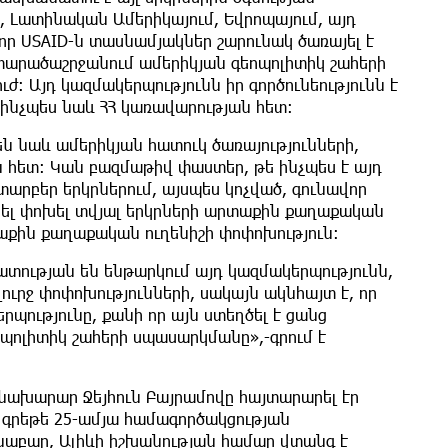
, Լատինական Ամերիկայում, Եվրոպայում, այդ
 որ USAID-ն տասնամյակներ շարունակ ծառայել է
 տարածաշրջանում ամերիկյան գեոպոլիտիկ շահերի
ւժ։ Այդ կազմակերպությունն իր գործունեությունն է
 ինչպես նաև ՀՀ կառավարության հետ։
են նաև ամերիկյան հատուկ ծառայությունների,
հետ։ Կան բազմաթիվ փաստեր, թե ինչպես է այդ
արբեր երկրներում, այսպես կոչված, գունավոր
ցել փոխել տվյալ երկրների արտաքին քաղաքական
տաքին քաղաքական ուղենիշի փոփոխություն։
տության են ենթարկում այդ կազմակերպությունն,
լուրջ փոփոխությունների, սակայն ակնհայտ է, որ
ությունը, քանի որ այն ստեղծել է ցանց
պոլիտիկ շահերի սպասարկմանը»,-գրում է
ի նախարար Ջեյհուն Բայրամովը հայտարարել էր
 գրեթե 25-ամյա համագործակցության
նաբար, Ալիևի իշխանության համար վտանգ է