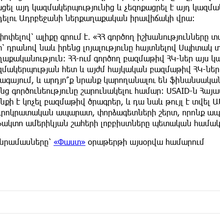
ցել այդ կազմակերպությունից և չեզոքացրել է այդ կազմ
դելու Ադրբեջանի ներքաղաքական իրավիճակի վրա։
ոփելով՝ ալիքը գրում է. «ՀՀ գործող իշխանությունները 
տ՝ դրանով նաև իրենց լոյալությունը հայտնելով Սպիտակ
աքականություն։ ՀՀ-ում գործող բազմաթիվ ՀԿ-ներ այս կ
մակերպության հետ և այժմ հայկական բազմաթիվ ՀԿ-ներ սպ
գայում, և արդյո՞ք նրանք կարողանալու են ֆինանսական 
նց գործունեությունը շարունակելու համար։ USAID-ն Հա
նքի է կոչել բազմաթիվ ծրագրեր, և դա նաև թույլ է տվել 
ուրոկրատական ապարատ, փորձագետների շերտ, որոնք ապա
ֆակտո ամերիկյան շահերի լոբբիստները պետական համակ
նրամասները՝
«Փաստ»
օրաթերթի այսօրվա համարում