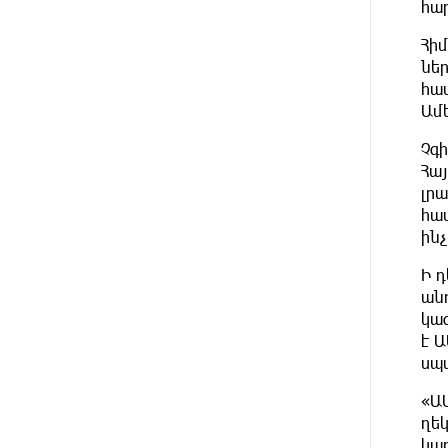
հար
AGO
Հիմ
25 DAYS
Customer Appreciation Day in
AGO
նե
Vanadzor: IDBank
հա
Ամ
25 DAYS
Haik Kazazyan to Perform
AGO
Khachaturian’s Violin Concerto at
Չգ
the Closing Concert of the Madeira
Հայ
Classical Orchestra’s 2025/2026
լրա
Season
հա
ինչ
27 DAYS
My Forest Armenia is a beneficiary
AGO
of the "Power of One Dram"
Ի 
initiative in July
ան
կազ
27 DAYS
Become a Unibank shareholder and
է 
AGO
benefit from an attractive
սպ
investment opportunity
«Ա
ղե
29 DAYS
IDBank warns of scam calls
AGO
impersonating pension funds
կա