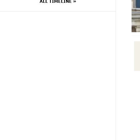
ALL TIMELINE »
10 DAYS
Ucom’s Sales and Service Center
AGO
Reopens at 24/2 Shahumyan Street
in Ararat
15 DAYS
Scholarship recipients of the
AGO
“Armenian Virtuosos” Program
participated in the Järvi Academy
and Pärnu Music Festival in Estonia,
representing Armenia on the
international stage
15 DAYS
Ucom Supports the Installation of a
AGO
15 kW Solar Power Plant at the
Vayk Sports School
16 DAYS
New Financial Skills at the Davidbek
AGO
Games: Idram&IDBank
18 DAYS
CashIn Services at AraratBank
AGO
ATMs: Fast, Simple, and Secure