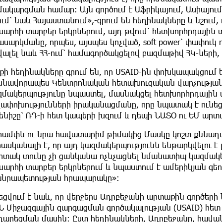
ակարգման համար։ Այն գործում է Աֆրիկայում, Ասիայում
ւմ՝ նաև Հայաստանում»,-գրում են հեղինակները և նշում,
խարհի տարբեր երկրներում, այդ թվում՝ հետխորհրդային
սարկմանը, որպես, այսպես կոչված, soft power՝ փափուկ ո
ալել նաև ՀՀ-ում՝ համագործակցելով բազմաթիվ ՀԿ-ների,
քի հեղինակները գրում են, որ USAID-ին փոխկապակցում 
սնավորապես Կենտրոնական հետախուզական վարչության 
զմակերպությունը նպաստել, մասնակցել հետխորհրդային տ
ղափոխությունների իրականացմանը, որը նպատակ է ունե
ղենիշը՝ ՌԴ-ի հետ կապերի խզում և դեպի ՆԱՏՕ ու ԵՄ ար
րամփն ու նրա հավատարիմ թիմակից Մասկը կոշտ քննադա
հասկանալի է, որ այդ կազմակերպությունն ենթարկվելու է 
իտակ տունը չի ցանկանա ոչնչացնել նմանատիպ կազմակերպ
խարհի տարբեր երկրներում և նպաստում է ամերիկյան գեո
անրապետության հրապարակը»։
եցվում է նաև, որ վերջերս Ադրբեջանի արտաքին գործեր
Ն Միջազգային զարգացման գործակալության (USAID) հետ
դարեցման մասին։ Ըստ հեղինակների, Ադրբեջանը, հավա