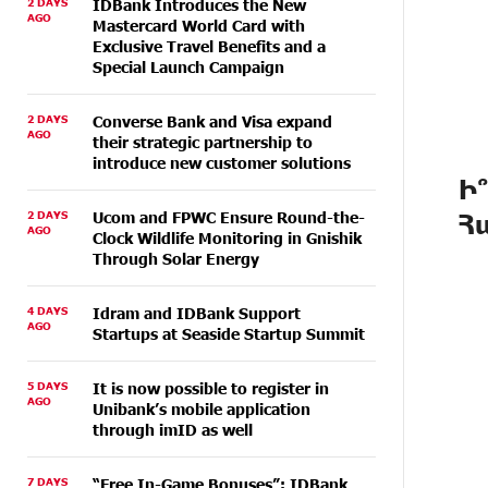
2 DAYS
IDBank Introduces the New
AGO
Mastercard World Card with
Exclusive Travel Benefits and a
Special Launch Campaign
2 DAYS
Converse Bank and Visa expand
AGO
their strategic partnership to
introduce new customer solutions
Ի
2 DAYS
Ucom and FPWC Ensure Round-the-
Հ
AGO
Clock Wildlife Monitoring in Gnishik
Through Solar Energy
4 DAYS
Idram and IDBank Support
AGO
Startups at Seaside Startup Summit
5 DAYS
It is now possible to register in
AGO
Unibank’s mobile application
through imID as well
7 DAYS
“Free In-Game Bonuses”: IDBank