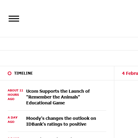
4 Febru
TIMELINE
ABOUT 11
Ucom Supports the Launch of
HOURS
"Remember the Animals"
AGO
Educational Game
A DAY
Moody’s changes the outlook on
AGO
IDBank’s ratings to positive