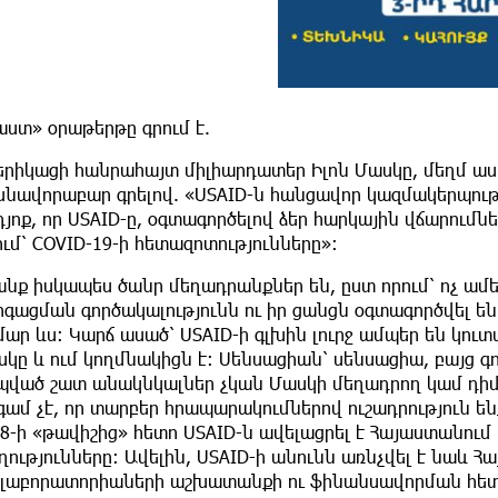
ստ» օրաթերթը գրում է.
երիկացի հանրահայտ միլիարդատեր Իլոն Մասկը, մեղմ ասա
նավորաբար գրելով. «USAID-ն հանցավոր կազմակերպությո
յոք, որ USAID-ը, օգտագործելով ձեր հարկային վճարում
ւմ՝ COVID-19-ի հետազոտությունները»:
նք իսկապես ծանր մեղադրանքներ են, ըստ որում՝ ոչ ամե
րգացման գործակալությունն ու իր ցանցն օգտագործվել ե
ար ևս: Կարճ ասած՝ USAID-ի գլխին լուրջ ամպեր են կուտա
կը և ում կողմնակիցն է: Սենսացիան՝ սենսացիա, բայց 
պված շատ անակնկալներ չկան Մասկի մեղադրող կամ դիմ
գամ չէ, որ տարբեր հրապարակումներով ուշադրություն ե
8-ի «թավիշից» հետո USAID-ն ավելացրել է Հայաստանում
ղությունները: Ավելին, USAID-ի անունն առնչվել է նաև 
ոլաբորատորիաների աշխատանքի ու ֆինանսավորման հետ, 