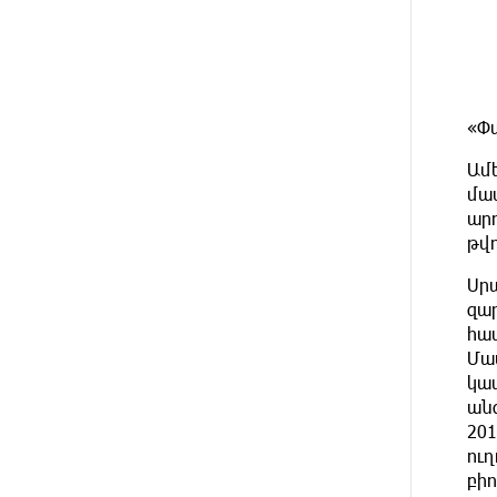
18 DAYS
Ucom Sales and Service Center
AGO
Reopens at 3/47 Yerevanyan Street
in Yeghvard
21 DAYS
Up to 25% idcoin when purchasing
«Փա
AGO
Flyone flight tickets:
Idram&IDBank
Ամ
մաս
21 DAYS
Converse Bank Named Armenia’s
արդ
AGO
Best Digital Bank for Consumers by
թվո
Euromoney
Սրա
զա
21 DAYS
Ucom and Microsoft Innovation
AGO
համ
Center Help School Students Build
Cybersecurity Skills
Մաս
կա
ան
22 DAYS
Ucom Supports Installation of 10
AGO
201
kW Solar Plant in Shenavan, Lori
ուղ
բի
24 DAYS
Unibank to Raffle a Trip to Italy