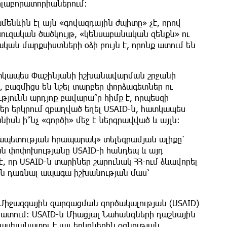
իոլաբորատորիաներում:
մենևին էլ այն «գովազդային ժպիտը» չէ, որով
խուզական ծածկույթ, «կենսաբանական զենքն» ու
ն մարքսիստների օձի բույն է, որոնք ատում են
հատկապես Փաշինյանի իշխանավարման շրջանի
ի, բազմիցս են նշել տարբեր փորձագետներ ու
թյունն արդյոք բավարա՞ր հիմք է, որպեսզի
եր երկրում զբաղված եղել USAID-ն, հատկապես
անիսն ի՞նչ «գործի» մեջ է ներգրավված և այլն:
նրապետության հրապարակ» տելեգրամյան ալիքը՝
 փոփոխությանը USAID-ի հանդեպ և այդ
, որ USAID-ն տարիներ շարունակ ՀՀ-ում ձևավորել
 են դառնալ ապագա իշխանության մաս՝
Միջազգային զարգացման գործակալության (USAID)
տում։ USAID-ն Միացյալ Նահանգների դաշնային
ասխանատու է այլ երկրներին օգնության