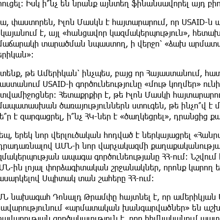
ուցել: Իսկ ի՞նչ են նրանք այնտեղ ֆինանսավորել այդ բ
ա, փաստորեն, Իլոն Մասկն է հայտարարում, որ USAID-ն ա
րկայանում է, այլ «հանցավոր կազմակերպություն», հետա
մաճարակի տարածման նպաստող, ի վերջո՝ «ձախ արմատակա
երիկան»:
իտենք, թե Ամերիկան՝ ինչպես, բայց որ Հայաստանում, 
աստանում USAID-ի գործունեությունը «մութ կողմեր» ուն
տվամիջոցներ: Հետաքրքիր է, թե Իլոն Մասկի հայտարարու
մապատասխան ծառայություններն ստուգեն, թե ինչո՞վ է մ
ե՞ր է զարգացրել, ի՞նչ ՀԿ-ներ է «ծաղկեցրել», դրանցից ք
դեպ, երեկ նոր վերլուծական հոդված է ներկայացրել «Հա
դրադառնալով ԱՄՆ-ի նոր վարչակազմի քաղաքականության
մակերպության ապագա գործունեությանը ՀՀ-ում։ Նշվում է
ԱՄՆ-ին լոյալ փորձագիտական շրջանակներ, որոնք կարող
ասարկելով Սպիտակ տան շահերը ՀՀ-ում։
ՄՆ նախագահ Դոնալդ Թրամփը հայտնել է, որ ամերիկյան 
կավարությունում «արմատական խանգարվածներ» են աշխա
ռավարության գործակալություն է, որը հիմնականում պատ