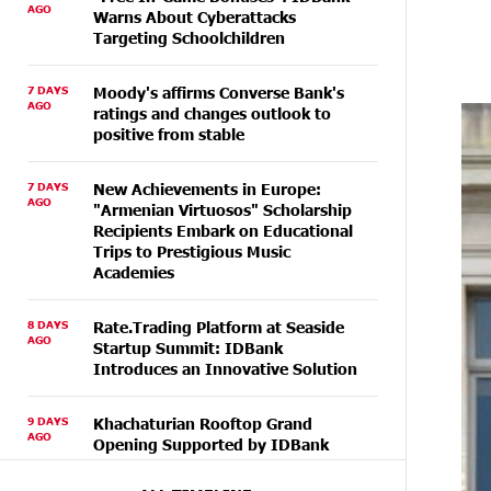
AGO
Warns About Cyberattacks
Targeting Schoolchildren
7 DAYS
Moody's affirms Converse Bank's
AGO
ratings and changes outlook to
positive from stable
7 DAYS
New Achievements in Europe:
AGO
"Armenian Virtuosos" Scholarship
Recipients Embark on Educational
Trips to Prestigious Music
Academies
8 DAYS
Rate.Trading Platform at Seaside
AGO
Startup Summit: IDBank
Introduces an Innovative Solution
9 DAYS
Khachaturian Rooftop Grand
AGO
Opening Supported by IDBank