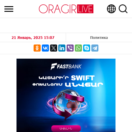
21 Январь, 2025 15:07
Политика