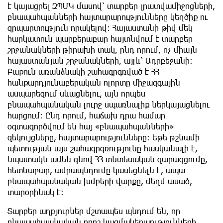
է կայացրել ԶՊՄԿ մասով՝ տարբեր լրատվամիջոցների,
բնապահպանների հայտարարությունները կեղծիք ու
զրպարտություն որակելով։ Հայաստանի թիվ մեկ
հարկատուն պարբերաբար հայտնվում է տարբեր
շրջանակների թիրախի տակ, ընդ որում, ոչ միայն
հայաստանյան շրջանակների, այլև՝ Ադրբեջանի։
Բաքուն առանձնակի շահագրգռված է ՀՀ
հանքարդյունաբերական ոլորտը միջազգային
ասպարեզում սևացնելու, այն որպես
բնապահպանական լուրջ սպառնալիք ներկայացնելու
հարցում։ Ընդ որում, հաճախ դրա համար
օգտագործվում են հայ «բնապահպանների»
զեկույցները, հայտարարությունները։ Եթե թշնամի
պետության այս շահագրգռությունը հասկանալի է,
նպատակն ամեն գնով ՀՀ տնտեսական զարագցումը,
հետևաբար, ամրապնդումը կասեցնելն է, ապա
բնապահպանական խմբերի վարքը, մեղմ ասած,
տարօրինակ է։
Տարբեր աղբյուրներ մշտապես պնդում են, որ
բնապահպանական որոշ կազմակերպությունների