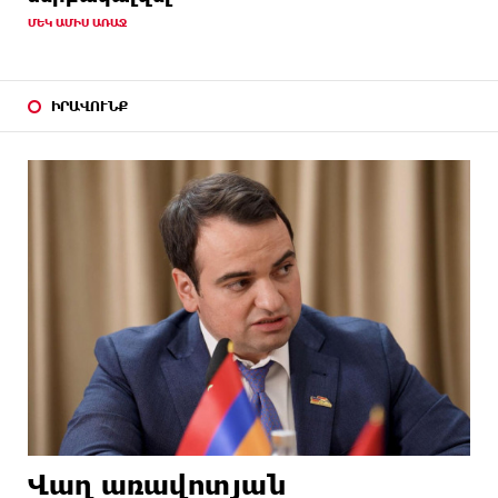
ՄԵԿ ԱՄԻՍ ԱՌԱՋ
ԻՐԱՎՈՒՆՔ
Վաղ առավոտյան