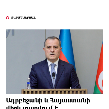
ՏԱՐԱԾԱՇՐՋԱՆ
Ադրբեջանի և Հայաստանի
միջև տարվում է