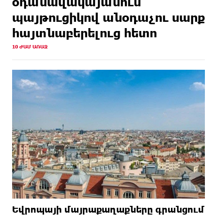
օդանավակայանում
պայթուցիկով անօդաչու սարք
հայտնաբերելուց հետո
10 ԺԱՄ ԱՌԱՋ
Եվրոպայի մայրաքաղաքները գրանցում