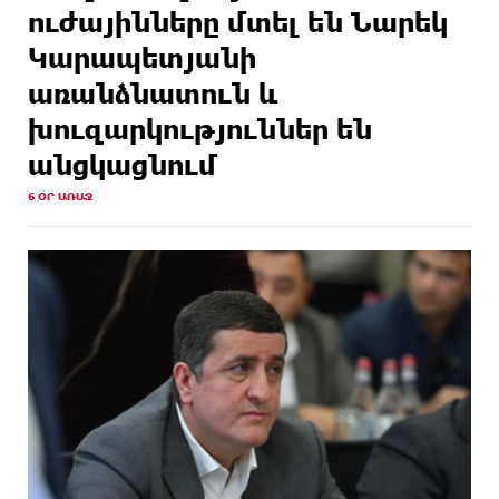
ուժայինները մտել են Նարեկ
Կարապետյանի
առանձնատուն և
խուզարկություններ են
անցկացնում
6 ՕՐ ԱՌԱՋ