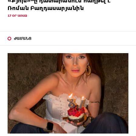
«Քյոխ»–ը դատարանում հաղթել է
Ռոման Բաղդասարյանին
17 ՕՐ ԱՌԱՋ
ԺԱՄԱՆՑ