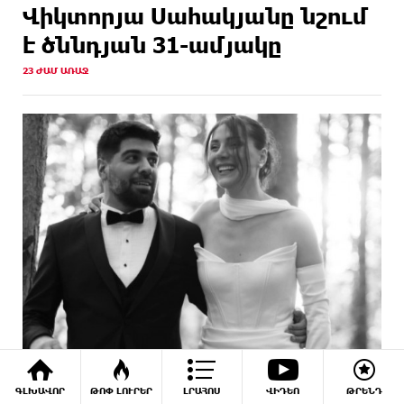
Վիկտորյա Սահակյանը նշում
է ծննդյան 31-ամյակը
23 ԺԱՄ ԱՌԱՋ
Կարո Հովհաննիսյանն ու կինը պարզել
ԳԼԽԱՎՈՐ
ԹՈՓ ԼՈՒՐԵՐ
ԼՐԱՀՈՍ
ՎԻԴԵՈ
ԹՐԵՆԴ
են իրենց առաջնեկի սեռը