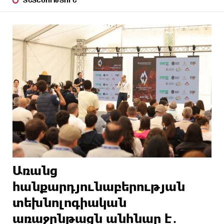
ՏՆՏԵՍՈՒԹՅՈՒՆ
Առանց
հանքարդյունաբերության
տեխնոլոգիական
առաջընթացն անհնար է․