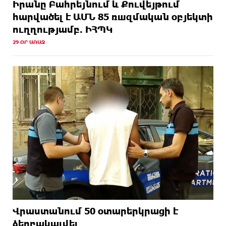
Իրանը Բահրեյնում և Քուվեյթում
hարվածել է ԱՄՆ 85 ռшզմական օբյեկտի
ուղղությամբ. ԻՀՊԿ
29 ՕՐ ԱՌԱՋ
Վրաստանում 50 օտարերկրացի է
ձերբակալվել