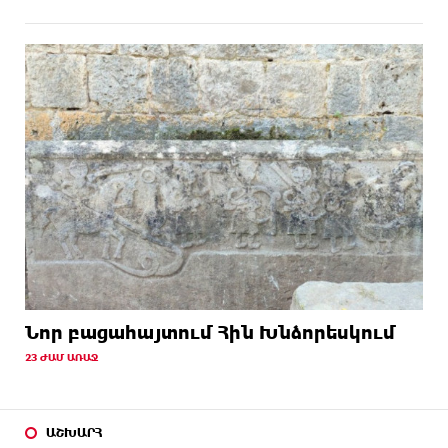
Նոր բացահայտում Հին Խնձորեսկում
23 ԺԱՄ ԱՌԱՋ
ԱՇԽԱՐՀ