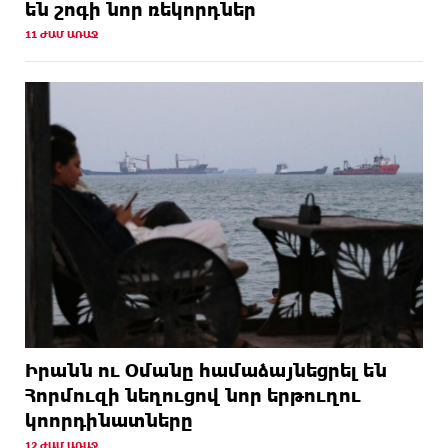
են շոգի նոր ռեկորդներ
11 ԺԱՄ ԱՌԱՋ
Իրանն ու Օմանը համաձայնեցրել են
Հորմուզի նեղուցով նոր երթուղու
կոորդինատները
12 ԺԱՄ ԱՌԱՋ