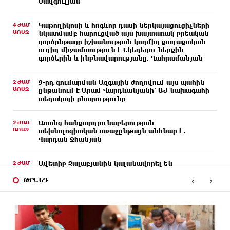
Սավգուլյան
4 ԺԱՄ
Կաթողիկոսի և հոգևոր դասի ներկայացուցիչների
ԱՌԱՋ
նկատմամբ հարուցված այս խայտառակ քրեական
գործընթացը իշխանության կողմից քաղաքական
ուղիղ միջամտություն է Եկեղեցու ներքին
գործերին և ինքնավարությանը. Ղահրամանյան
2 ԺԱՄ
9-րդ գումարման Ազգային ժողովում այս պահին
ԱՌԱՋ
ընթանում է Արամ Վարդևանյանի՝ ԱԺ նախագահի
տեղակալի ընտրությունը
2 ԺԱՄ
Առանց հանքարդյունաբերության
ԱՌԱՋ
տեխնոլոգիական առաջընթացն անհնար է․
Վարդան Ջհանյան
2 ԺԱՄ
Ավետիք Չալաբյանին կալանավորել են
ԱՌԱՋ
անօրինական հիմքերով. Անահիտ Ադամյան
‹
›
ԹՐԵՆԴ
2 ԺԱՄ
Ժողովո՛ւրդ, Սամվել Կարապետյանի,
ԱՌԱՋ
սրբազանների կալանքը ապօրինի է եղել. Արամ
Վարդևանյան