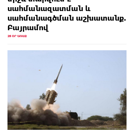
սահմանազատման և
սահմանագծման աշխատանք.
Բայրամով
28 ՕՐ ԱՌԱՋ