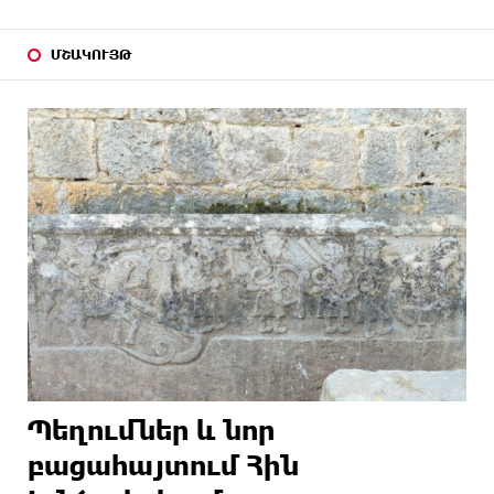
ՄՇԱԿՈՒՅԹ
Պեղումներ և նոր
բացահայտում Հին