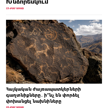
Խնձորեսկում
15 ԺԱՄ ԱՌԱՋ
Հայկական ժայռապատկերների
գաղտնիքները․ ի՞նչ են փորձել
փոխանցել նախնիները
23 ԺԱՄ ԱՌԱՋ