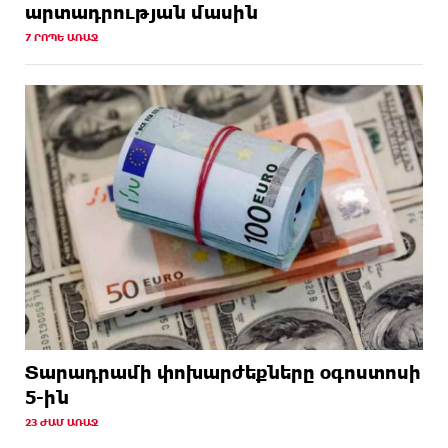
արտադրության մասին
7 ՐՈՊԵ ԱՌԱՋ
Տարադրամի փոխարժեքները օգոստոսի
5-ին
23 ԺԱՄ ԱՌԱՋ