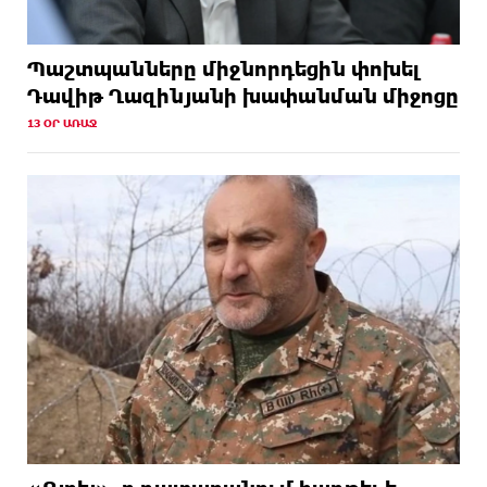
Պաշտպանները միջնորդեցին փոխել
Դավիթ Ղազինյանի խափանման միջոցը
13 ՕՐ ԱՌԱՋ