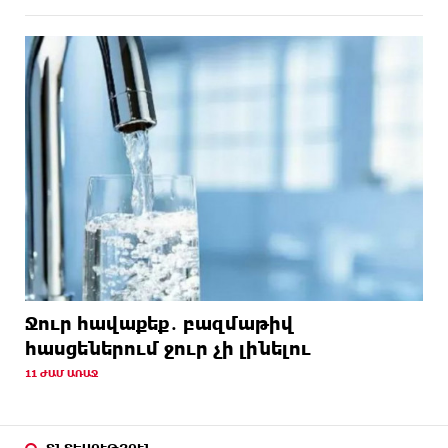
Ջուր հավաքեք․ բազմաթիվ
հասցեներում ջուր չի լինելու
11 ԺԱՄ ԱՌԱՋ