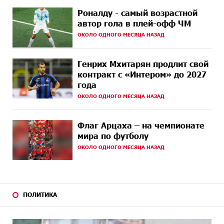
Роналду - самый возрастной
15 ДНЕЙ
При поддержке Ucom в спортивной школе Вайка
автор гола в плей-офф ЧМ
НАЗАД
установлена солнечная электростанция мощностью
ОКОЛО ОДНОГО МЕСЯЦА НАЗАД
15 кВт
15 ДНЕЙ
Новые финансовые навыки на «Давидбекских
Генрих Мхитарян продлит свой
НАЗАД
играх»: Idram&IDBank
контракт с «Интером» до 2027
года
17 ДНЕЙ
Кругом война. А вас вводят в заблуждение. Аршак
ОКОЛО ОДНОГО МЕСЯЦА НАЗАД
НАЗАД
Карапетян
18 ДНЕЙ
Центр продаж и обслуживания Ucom в Егварде
Флаг Арцаха – на чемпионате
НАЗАД
возобновил работу по новому адресу — ул.
мира по футболу
Ереванян, 3/47
ОКОЛО ОДНОГО МЕСЯЦА НАЗАД
21 ДНЕЙ
До 25% idcoin-ов при покупке авиабилетов Flyone:
НАЗАД
Idram&IDBank
21 ДНЕЙ
ПОЛИТИКА
Ucom и Microsoft Innovation Center помогают
НАЗАД
школьникам развивать навыки кибербезопасности