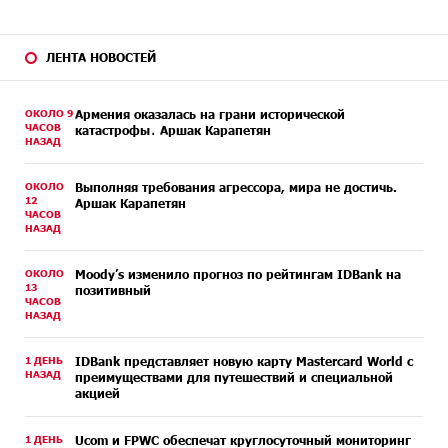
ЛЕНТА НОВОСТЕЙ
ОКОЛО 9
Армения оказалась на грани исторической
ЧАСОВ
катастрофы․ Аршак Карапетян
НАЗАД
ОКОЛО
Выполняя требования агрессора, мира не достичь.
12
Аршак Карапетян
ЧАСОВ
НАЗАД
ОКОЛО
Moody’s изменило прогноз по рейтингам IDBank на
13
позитивный
ЧАСОВ
НАЗАД
1 ДЕНЬ
IDBank представляет новую карту Mastercard World с
НАЗАД
преимуществами для путешествий и специальной
акцией
1 ДЕНЬ
Ucom и FPWC обеспечат круглосуточный мониторинг