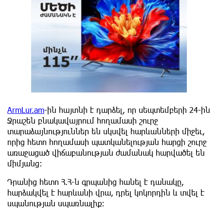
ArmLur.am
-ին հայտնի է դարձել, որ սեպտեմբերի 24-ին
Ջրաշեն բնակավայրում հողամասի շուրջ
տարաձայնություններ են սկսվել հարևանների միջեւ,
որից հետո հողամասի պատկանելության հարցի շուրջ
առաջացած վիճաբանության ժամանակ հարվածել են
միմյանց:
Դրանից հետո Հ.Հ-ն գրպանից հանել է դանակը,
հարձակվել է հարևանի վրա, դրել կոկորդին և տվել է
սպանության սպառնալիք: