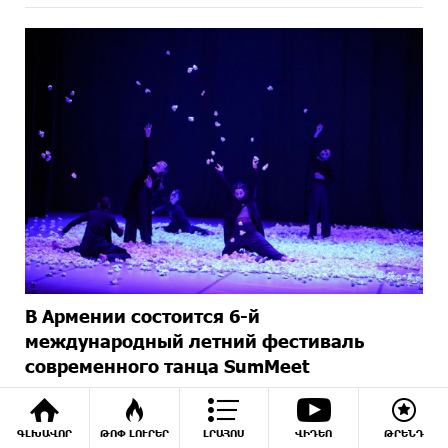
В Армении состоится 6-й
международный летний фестиваль
современного танца SumMeet
2 МЕСЯЦЕВ НАЗАД
ԳԼԽԱՎՈՐ
ԹՈՓ ԼՈՒՐԵՐ
ԼՐԱՀՈՍ
ՎԻԴԵՈ
ԹՐԵՆԴ