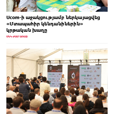
Ucom-ի աջակցությամբ ներկայացվեց
«Մտապահիր կենդանիներին»
կրթական խաղը
ՄԵԿ ԺԱՄ ԱՌԱՋ