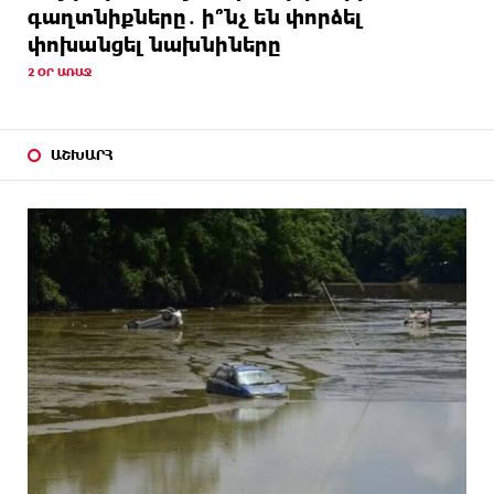
գաղտնիքները․ ի՞նչ են փորձել
փոխանցել նախնիները
2 ՕՐ ԱՌԱՋ
ԱՇԽԱՐՀ