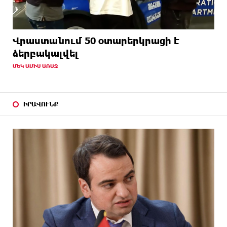
Վրաստանում 50 օտարերկրացի է
ձերբակալվել
ՄԵԿ ԱՄԻՍ ԱՌԱՋ
ԻՐԱՎՈՒՆՔ