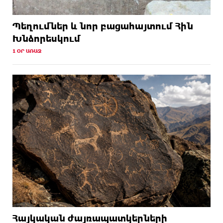
Պեղումներ և նոր բացահայտում Հին
Խնձորեսկում
1 ՕՐ ԱՌԱՋ
Հայկական ժայռապատկերների