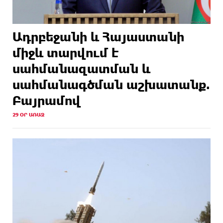
Ադրբեջանի և Հայաստանի
միջև տարվում է
սահմանազատման և
սահմանագծման աշխատանք.
Բայրամով
29 ՕՐ ԱՌԱՋ