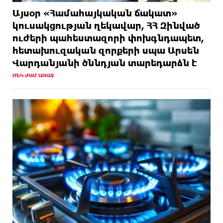
Այսօր «Համահայկական ճակատ»
կուսակցության ղեկավար, ՀՀ Զինված
ուժերի պահեստազորի փոխգնդապետ,
հետախուզական զորքերի սպա Արսեն
Վարդանյանի ծննդյան տարեդարձն է
ՄԵԿ ԺԱՄ ԱՌԱՋ