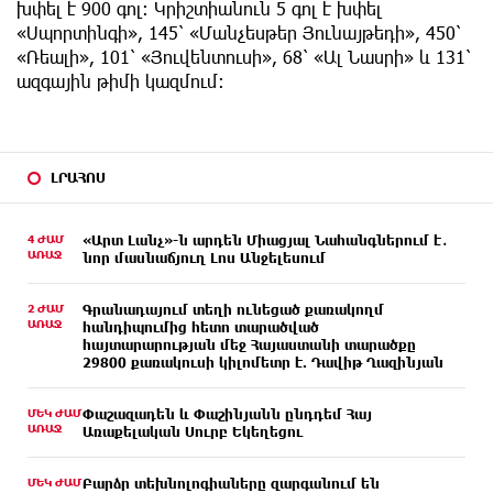
խփել է 900 գոլ։ Կրիշտիանուն 5 գոլ է խփել
«Սպորտինգի», 145՝ «Մանչեսթեր Յունայթեդի», 450՝
«Ռեալի», 101՝ «Յուվենտուսի», 68՝ «Ալ Նասրի» և 131՝
ազգային թիմի կազմում:
ԼՐԱՀՈՍ
4 ԺԱՄ
«Արտ Լանչ»-ն արդեն Միացյալ Նահանգներում է․
ԱՌԱՋ
նոր մասնաճյուղ Լոս Անջելեսում
2 ԺԱՄ
Գրանադայում տեղի ունեցած քառակողմ
ԱՌԱՋ
հանդիպումից հետո տարածված
հայտարարության մեջ Հայաստանի տարածքը
29800 քառակուսի կիլոմետր է. Դավիթ Ղազինյան
ՄԵԿ ԺԱՄ
Փաշազադեն և Փաշինյանն ընդդեմ Հայ
ԱՌԱՋ
Առաքելական Սուրբ Եկեղեցու
ՄԵԿ ԺԱՄ
Բարձր տեխնոլոգիաները զարգանում են