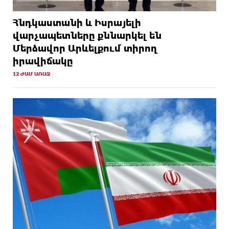
Հնդկաստանի և Իսրայելի
վարչապետները քննարկել են
Մերձավոր Արևելքում տիրող
իրավիճակը
12 ԺԱՄ ԱՌԱՋ