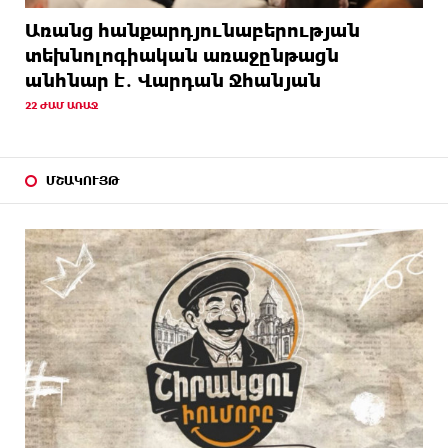
Առանց հանքարդյունաբերության
տեխնոլոգիական առաջընթացն
անհնար է․ Վարդան Ջհանյան
22 ԺԱՄ ԱՌԱՋ
ՄՇԱԿՈՒՅԹ