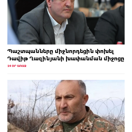
Պաշտպանները միջնորդեցին փոխել
Դավիթ Ղազինյանի խափանման միջոցը
14 ՕՐ ԱՌԱՋ