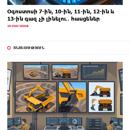
Օգոստոսի 7-ին, 10-ին, 11-ին, 12-ին և
13-ին գազ չի լինելու․ հասցեներ
10 ԺԱՄ ԱՌԱՋ
ՏՆՏԵՍՈՒԹՅՈՒՆ