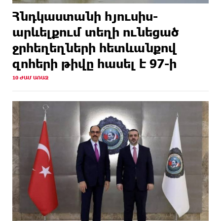
Հնդկաստանի հյուսիս-
արևելքում տեղի ունեցած
ջրհեղեղների հետևանքով
զոհերի թիվը հասել է 97-ի
10 ԺԱՄ ԱՌԱՋ