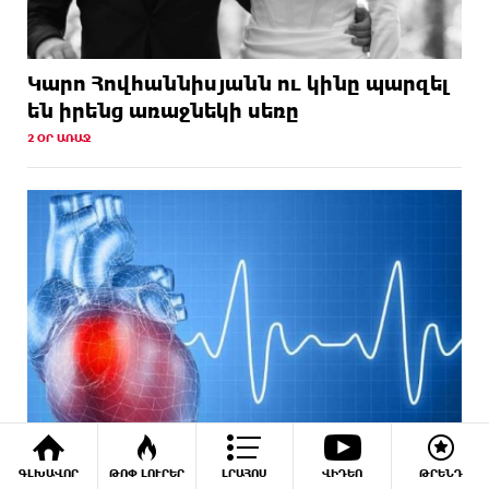
Կարո Հովհաննիսյանն ու կինը պարզել
են իրենց առաջնեկի սեռը
2 ՕՐ ԱՌԱՋ
ԳԼԽԱՎՈՐ
ԹՈՓ ԼՈՒՐԵՐ
ԼՐԱՀՈՍ
ՎԻԴԵՈ
ԹՐԵՆԴ