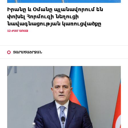
Իրանը և Օմանը պլանավորում են
փոխել Հորմուզի նեղուցի
նավագնացության կառուցվածքը
12 ԺԱՄ ԱՌԱՋ
ՏԱՐԱԾԱՇՐՋԱՆ