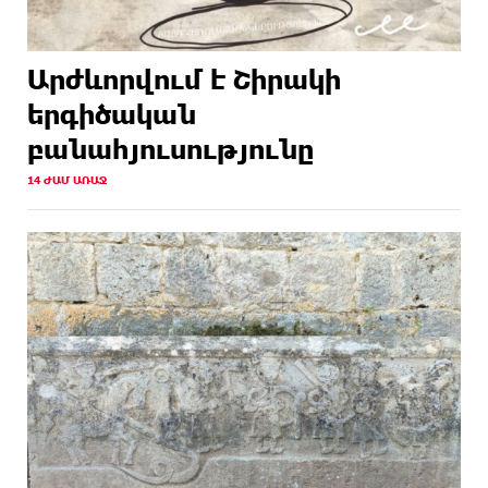
Արժևորվում է Շիրակի
երգիծական
բանահյուսությունը
14 ԺԱՄ ԱՌԱՋ