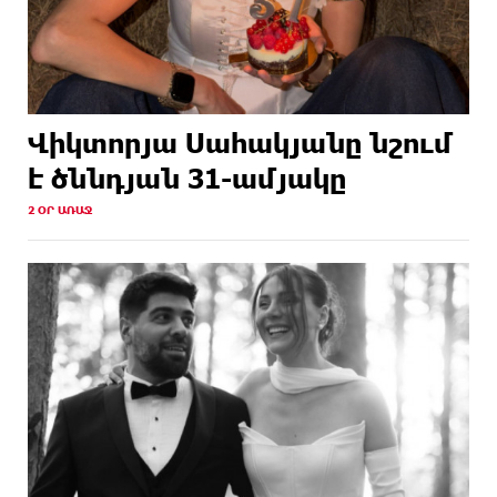
Վիկտորյա Սահակյանը նշում
է ծննդյան 31-ամյակը
2 ՕՐ ԱՌԱՋ