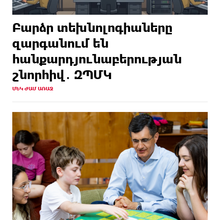
Բարձր տեխնոլոգիաները
զարգանում են
հանքարդյունաբերության
շնորհիվ․ ԶՊՄԿ
ՄԵԿ ԺԱՄ ԱՌԱՋ