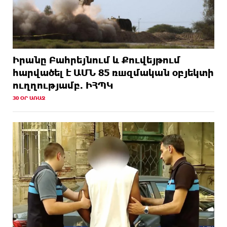
Իրանը Բահրեյնում և Քուվեյթում
hարվածել է ԱՄՆ 85 ռшզմական օբյեկտի
ուղղությամբ. ԻՀՊԿ
30 ՕՐ ԱՌԱՋ