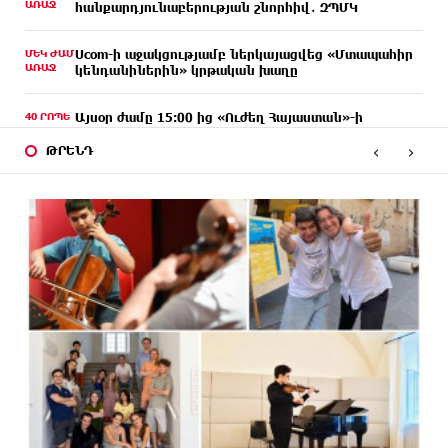
ԱՌԱՋ
հանքարդյունաբերության շնորհիվ․ ԶՊՄԿ
ՄԵԿ ԺԱՄ
Ucom-ի աջակցությամբ ներկայացվեց «Մտապահիր
ԱՌԱՋ
կենդանիներին» կրթական խաղը
40 ՐՈՊԵ
Այսօր ժամը 15:00 ից «Ուժեղ Հայաստան»-ի
ԱՌԱՋ
պատգամավորները կլքեն ԱԺ-ն և կշարժվեն դեպի
‹
›
Էջմիածին. Նարեկ Կարապետյան
ԹՐԵՆԴ
35 ՐՈՊԵ
Այսօր ամոթի օր է, այսօր Էջմիածնում դատում են
ԱՌԱՋ
Ամենայն Հայոց Կաթողիկոսին․ Մարիաննա
Ղահրամանյան
13 ՐՈՊԵ
«ՀայաՔվեն» կանգնած է Հայ առաքելական
ԱՌԱՋ
եկեղեցու պաշտպանության առաջնագծում
8 ՐՈՊԵ
«ՀայաՔվե»-ն խստորեն դատապարտում է
ԱՌԱՋ
Գարեգին Բ-ի և եպիսկոպոսների նկատմամբ
քրեական հետապնդումը
ՄԵԿ ԺԱՄ
Այսօր «Համահայկական ճակատ» կուսակցության
ԱՌԱՋ
ղեկավար, ՀՀ Զինված ուժերի պահեստազորի