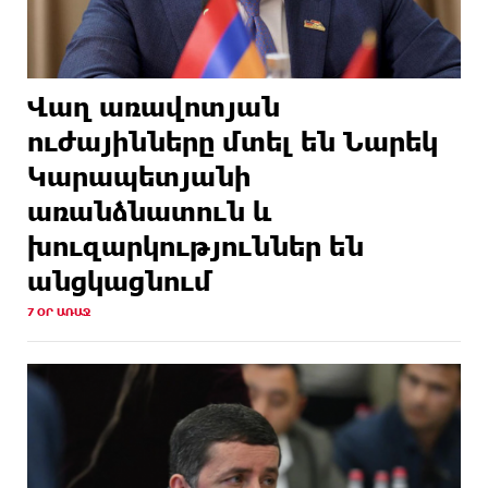
Վաղ առավոտյան
ուժայինները մտել են Նարեկ
Կարապետյանի
առանձնատուն և
խուզարկություններ են
անցկացնում
7 ՕՐ ԱՌԱՋ