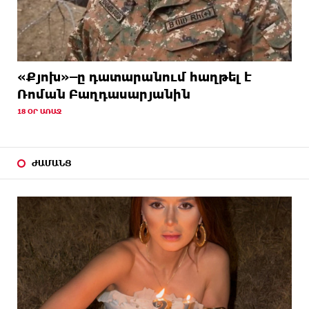
«Քյոխ»–ը դատարանում հաղթել է
Ռոման Բաղդասարյանին
18 ՕՐ ԱՌԱՋ
ԺԱՄԱՆՑ