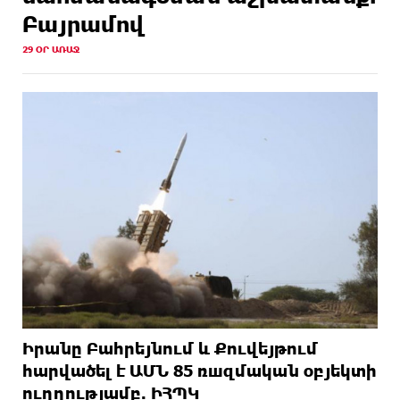
Բայրամով
29 ՕՐ ԱՌԱՋ
Իրանը Բահրեյնում և Քուվեյթում
hարվածել է ԱՄՆ 85 ռшզմական օբյեկտի
ուղղությամբ. ԻՀՊԿ