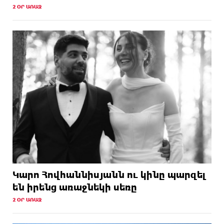
2 ՕՐ ԱՌԱՋ
Կարո Հովհաննիսյանն ու կինը պարզել
են իրենց առաջնեկի սեռը
2 ՕՐ ԱՌԱՋ