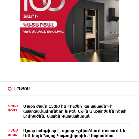
ԼՐԱՀՈՍ
4 ԺԱՄ
Այսօր ժամը 15:00 ից «Ուժեղ Հայաստան»-ի
ԱՌԱՋ
պատգամավորները կլքեն ԱԺ-ն և կշարժվեն դեպի
Էջմիածին. Նարեկ Կարապետյան
4 ԺԱՄ
Այսօր ամոթի օր է, այսօր Էջմիածնում դատում են
ԱՌԱՋ
Ամենայն Հայոց Կաթողիկոսին․ Մարիաննա