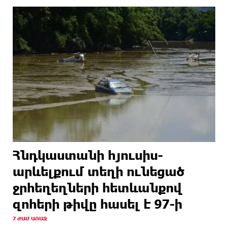
Հնդկաստանի հյուսիս-
արևելքում տեղի ունեցած
ջրհեղեղների հետևանքով
զոհերի թիվը հասել է 97-ի
7 ԺԱՄ ԱՌԱՋ