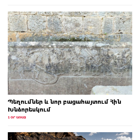
Պեղումներ և նոր բացահայտում Հին
Խնձորեսկում
1 ՕՐ ԱՌԱՋ