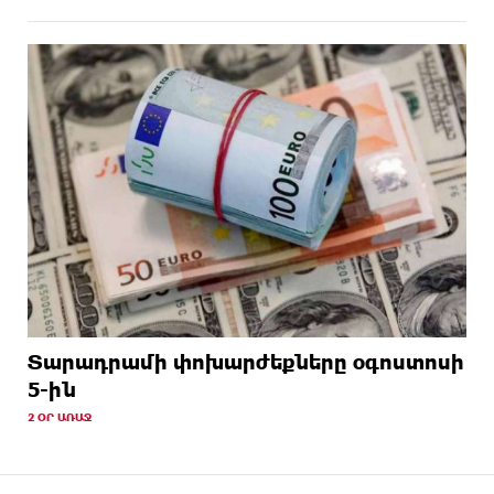
Տարադրամի փոխարժեքները օգոստոսի
5-ին
2 ՕՐ ԱՌԱՋ