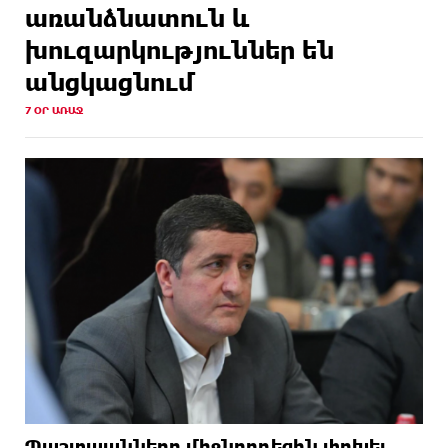
առանձնատուն և
խուզարկություններ են
անցկացնում
7 ՕՐ ԱՌԱՋ
Պաշտպանները միջնորդեցին փոխել