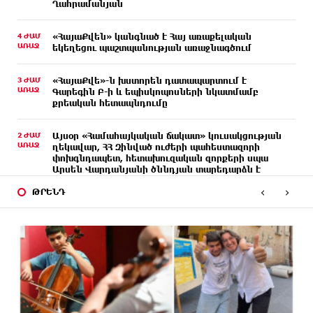
Ղահրամանյան
4 ԺԱՄ
«ՀայաՔվեն» կանգնած է Հայ առաքելական
ԱՌԱՋ
եկեղեցու պաշտպանության առաջնագծում
3 ԺԱՄ
«ՀայաՔվե»-ն խստորեն դատապարտում է
ԱՌԱՋ
Գարեգին Բ-ի և եպիսկոպոսների նկատմամբ
քրեական հետապնդումը
2 ԺԱՄ
Այսօր «Համահայկական ճակատ» կուսակցության
ԱՌԱՋ
ղեկավար, ՀՀ Զինված ուժերի պահեստազորի
փոխգնդապետ, հետախուզական զորքերի սպա
Արսեն Վարդանյանի ծննդյան տարեդարձն է
‹
›
ԹՐԵՆԴ
6 ԺԱՄ
Օգոստոսի 7-ին, 10-ին, 11-ին, 12-ին և 13-ին գազ
ԱՌԱՋ
չի լինելու․ հասցեներ
7 ԺԱՄ
Հնդկաստանի հյուսիս-արևելքում տեղի ունեցած
ԱՌԱՋ
ջրհեղեղների հետևանքով զոհերի թիվը հասել է
97-ի
7 ԺԱՄ
Օգոստոսի 7-ին ժամանակավորապես
ԱՌԱՋ
կդադարեցվի մի շարք հասցեների