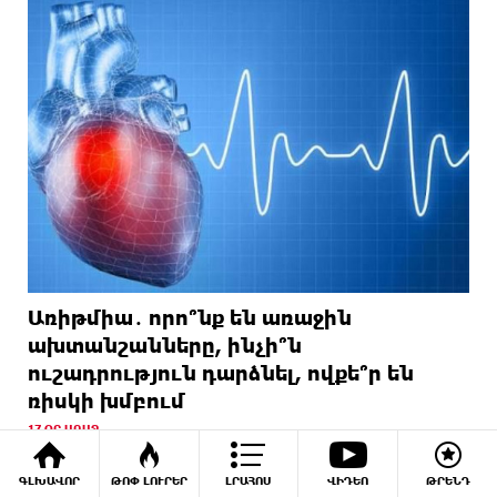
Առիթմիա․ որո՞նք են առաջին
ախտանշանները, ինչի՞ն
ուշադրություն դարձնել, ովքե՞ր են
ռիսկի խմբում
17 ՕՐ ԱՌԱՋ
ԳԼԽԱՎՈՐ
ԹՈՓ ԼՈՒՐԵՐ
ԼՐԱՀՈՍ
ՎԻԴԵՈ
ԹՐԵՆԴ