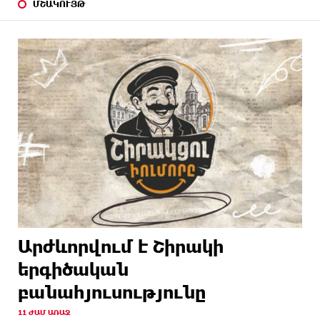
ՄՇԱԿՈՒՅԹ
Արժևորվում է Շիրակի
երգիծական
բանահյուսությունը
11 ԺԱՄ ԱՌԱՋ