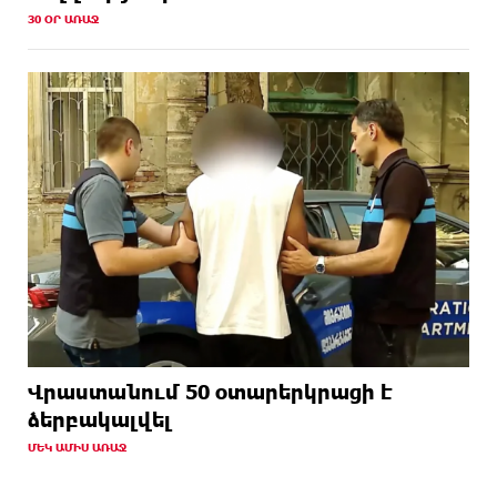
30 ՕՐ ԱՌԱՋ
Վրաստանում 50 օտարերկրացի է
ձերբակալվել
ՄԵԿ ԱՄԻՍ ԱՌԱՋ