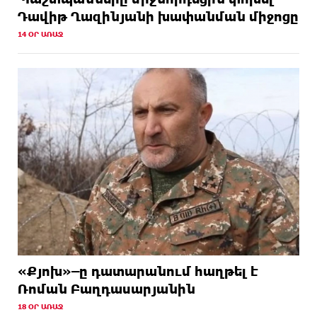
Դավիթ Ղազինյանի խափանման միջոցը
14 ՕՐ ԱՌԱՋ
«Քյոխ»–ը դատարանում հաղթել է
Ռոման Բաղդասարյանին
18 ՕՐ ԱՌԱՋ