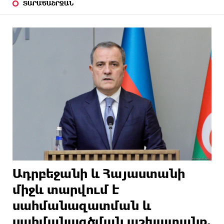
ՏԱՐԱԾԱՇՐՋԱՆ
Ադրբեջանի և Հայաստանի
միջև տարվում է
սահմանազատման և
սահմանագծման աշխատանք.