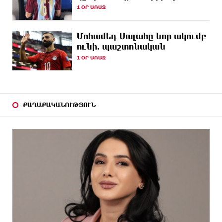
և «Opel»-ը. կա վիրավոր
1 ՕՐ ԱՌԱՋ
11 ԺԱՄ
Արժևորվում է Շիրակի երգիծական
Մոհամեդ Սալահը նոր ակումբ
ԱՌԱՋ
բանահյուսությունը
ունի. պաշտոնական
1 ՕՐ ԱՌԱՋ
12 ԺԱՄ
Վրաստանում պետական ​​պաշտոնյային կաշառելու
ԱՌԱՋ
փորձի համար քաղաքացի է ձերբակալվել
12 ԺԱՄ
ՌԴ-ն պատրաստ է շարունակել Հայաստանի
ԱՌԱՋ
երկաթուղիների կոնցեսիոն կառավարումը.
ՔԱՂԱՔԱԿԱՆՈՒԹՅՈՒՆ
Օվերչուկ
12 ԺԱՄ
Հայաստանի բնակչության թիվը շուրջ 7 հազարով
ԱՌԱՋ
ավելացել է
12 ԺԱՄ
Իսրայելի ՊԲ-ն հարձակվել է Լիբանանում
ԱՌԱՋ
«Հըզբոլլահ»-ի հրամանատարական կետերի և
պահեստների վրա
13 ԺԱՄ
«Ռեալ Մադրիդ»-ն ու «ՌԲ Լայպցիգը»
ԱՌԱՋ
համաձայնության են եկել Յան Դիոմանդեի
տրանսֆերի վերաբերյալ