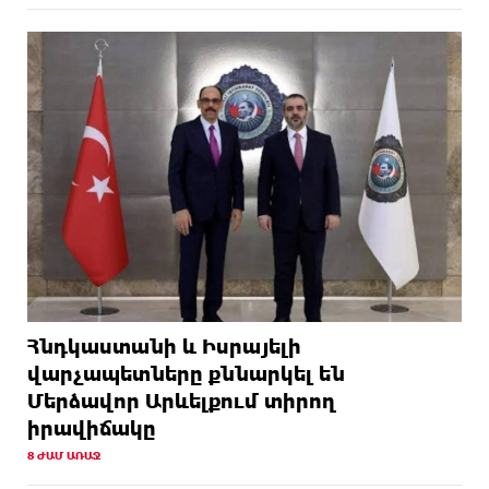
Հնդկաստանի և Իսրայելի
վարչապետները քննարկել են
Մերձավոր Արևելքում տիրող
իրավիճակը
8 ԺԱՄ ԱՌԱՋ