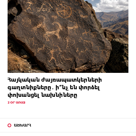
Հայկական ժայռապատկերների
գաղտնիքները․ ի՞նչ են փորձել
փոխանցել նախնիները
2 ՕՐ ԱՌԱՋ
ԱՇԽԱՐՀ