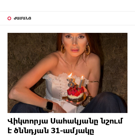
ԺԱՄԱՆՑ
Վիկտորյա Սահակյանը նշում
է ծննդյան 31-ամյակը