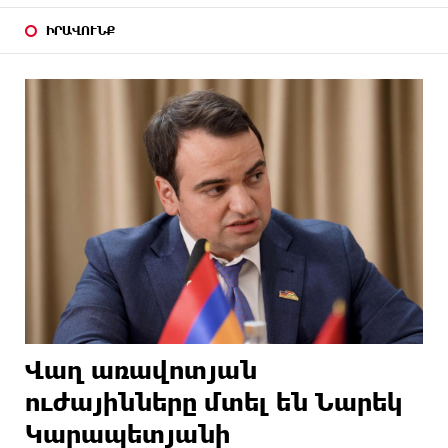
ԻՐԱՎՈՒՆՔ
Վաղ առավոտյան
ուժայինները մտել են Նարեկ
Կարապետյանի