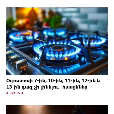
Օգոստոսի 7-ին, 10-ին, 11-ին, 12-ին և
13-ին գազ չի լինելու․ հասցեներ
6 ԺԱՄ ԱՌԱՋ