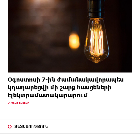
Օգոստոսի 7-ին ժամանակավորապես
կդադարեցվի մի շարք հասցեների
էլեկտրամատակարարում
7 ԺԱՄ ԱՌԱՋ
ՏՆՏԵՍՈՒԹՅՈՒՆ