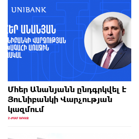
Մհեր Անանյանն ընդգրկվել է
Յունիբանկի Վարչության
կազմում
2 ԺԱՄ ԱՌԱՋ