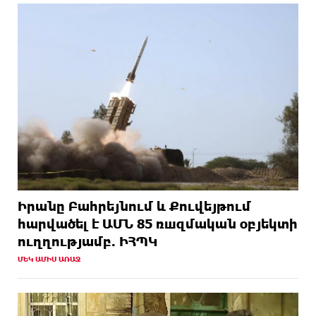
Իրանը Բահրեյնում և Քուվեյթում
hարվածել է ԱՄՆ 85 ռшզմական օբյեկտի
ուղղությամբ. ԻՀՊԿ
ՄԵԿ ԱՄԻՍ ԱՌԱՋ