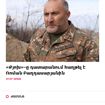
«Քյոխ»–ը դատարանում հաղթել է
Ռոման Բաղդասարյանին
19 ՕՐ ԱՌԱՋ
ԺԱՄԱՆՑ