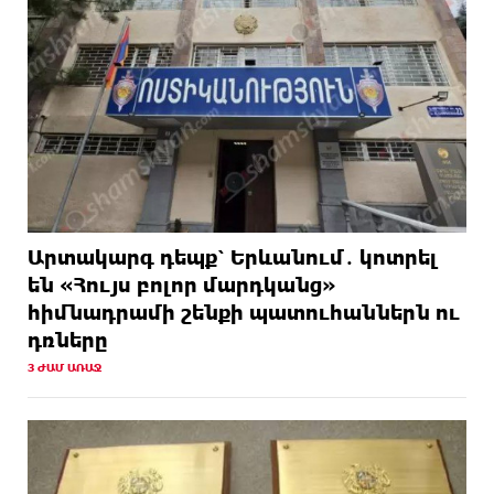
նախագիծը
22 ԺԱՄ
Կաթողիկոսի նկատմամբ իրականացվող
ԱՌԱՋ
բռնադատավարությունը միահեծան իշխանության
հետևանք է. Հանրային Դաշինք
Արտակարգ դեպք՝ Երևանում․ կոտրել
են «Հույս բոլոր մարդկանց»
հիմնադրամի շենքի պատուհաններն ու
դռները
3 ԺԱՄ ԱՌԱՋ