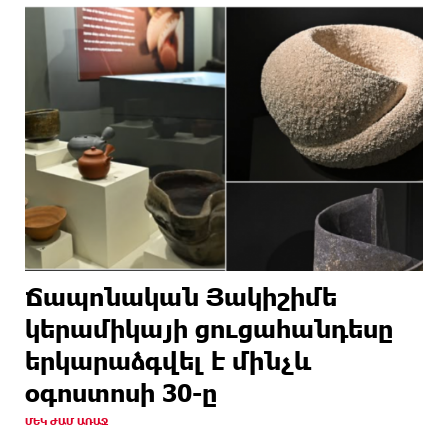
Ճապոնական Յակիշիմե
կերամիկայի ցուցահանդեսը
երկարաձգվել է մինչև
օգոստոսի 30-ը
ՄԵԿ ԺԱՄ ԱՌԱՋ