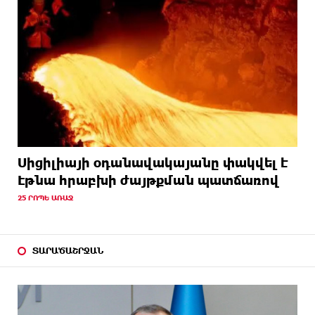
Սիցիլիայի օդանավակայանը փակվել է
Էթնա հրաբխի ժայթքման պատճառով
25 ՐՈՊԵ ԱՌԱՋ
ՏԱՐԱԾԱՇՐՋԱՆ