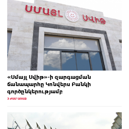
«Սմայլ Սվիթ»-ի զարգացման
ճանապարհը Կոնվերս Բանկի
գործընկերությամբ
3 ԺԱՄ ԱՌԱՋ