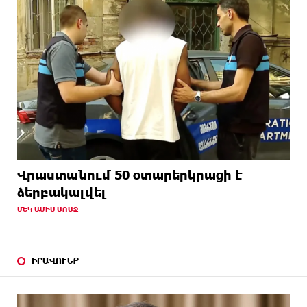
Վրաստանում 50 օտարերկրացի է
ձերբակալվել
ՄԵԿ ԱՄԻՍ ԱՌԱՋ
ԻՐԱՎՈՒՆՔ