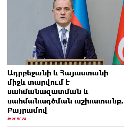
Ադրբեջանի և Հայաստանի
միջև տարվում է
սահմանազատման և
սահմանագծման աշխատանք.
Բայրամով
30 ՕՐ ԱՌԱՋ