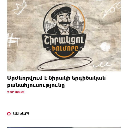
Արժևորվում է Շիրակի երգիծական
բանահյուսությունը
2 ՕՐ ԱՌԱՋ
ԱՇԽԱՐՀ