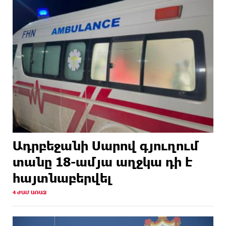
Ադրբեջանի Սարով գյուղում
տանը 18-ամյա աղջկա դի է
հայտնաբերվել
4 ԺԱՄ ԱՌԱՋ