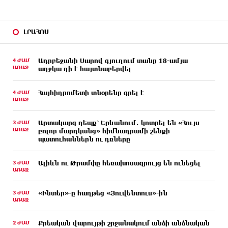
ԼՐԱՀՈՍ
4 ԺԱՄ
Ադրբեջանի Սարով գյուղում տանը 18-ամյա
ԱՌԱՋ
աղջկա դի է հայտնաբերվել
4 ԺԱՄ
Հայհիդրոմետի տնօրենը գրել է
ԱՌԱՋ
3 ԺԱՄ
Արտակարգ դեպք՝ Երևանում․ կոտրել են «Հույս
ԱՌԱՋ
բոլոր մարդկանց» հիմնադրամի շենքի
պատուհաններն ու դռները
3 ԺԱՄ
Ալիևն ու Թրամփը հեռախոսազրույց են ունեցել
ԱՌԱՋ
3 ԺԱՄ
«Ինտեր»-ը հաղթեց «Յուվենտուս»-ին
ԱՌԱՋ
2 ԺԱՄ
Քրեական վարույթի շրջանակում անձի անձնական