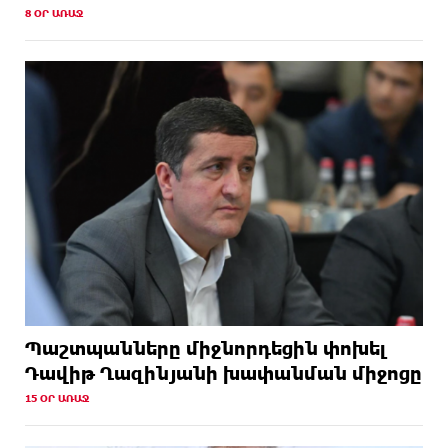
8 ՕՐ ԱՌԱՋ
Պաշտպանները միջնորդեցին փոխել
Դավիթ Ղազինյանի խափանման միջոցը
15 ՕՐ ԱՌԱՋ