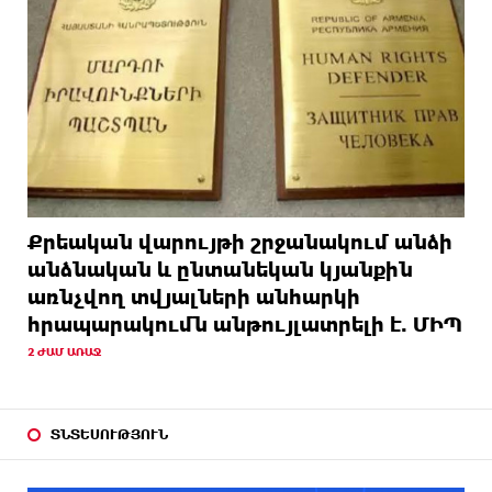
Քրեական վարույթի շրջանակում անձի
անձնական և ընտանեկան կյանքին
առնչվող տվյալների անհարկի
հրապարակումն անթույլատրելի է. ՄԻՊ
2 ԺԱՄ ԱՌԱՋ
ՏՆՏԵՍՈՒԹՅՈՒՆ