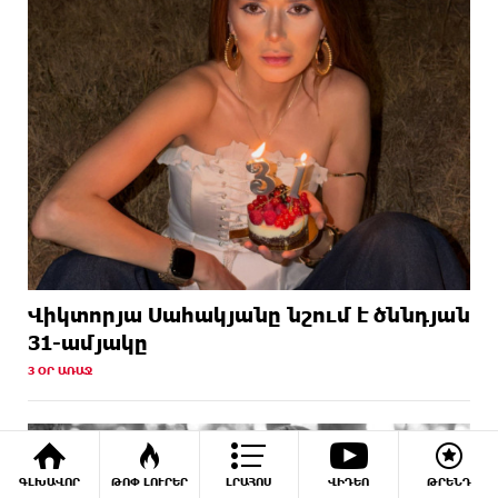
Վիկտորյա Սահակյանը նշում է ծննդյան
31-ամյակը
3 ՕՐ ԱՌԱՋ
ԳԼԽԱՎՈՐ
ԹՈՓ ԼՈՒՐԵՐ
ԼՐԱՀՈՍ
ՎԻԴԵՈ
ԹՐԵՆԴ