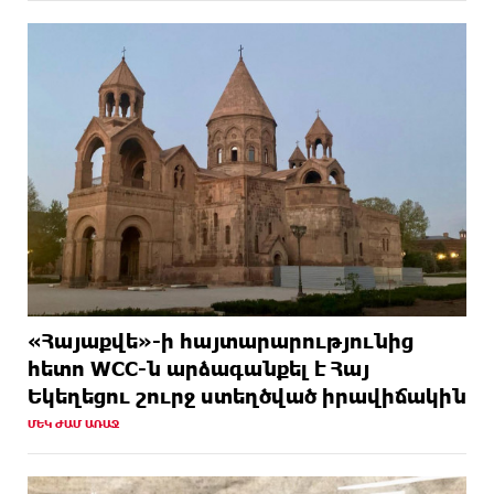
«Հայաքվե»-ի հայտարարությունից
հետո WCC-ն արձագանքել է Հայ
Եկեղեցու շուրջ ստեղծված իրավիճակին
ՄԵԿ ԺԱՄ ԱՌԱՋ