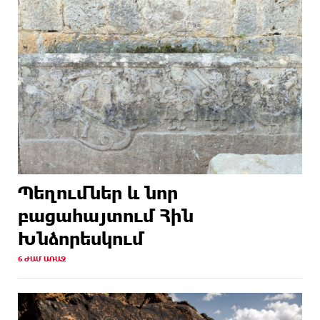
Պեղումներ և նոր
բացահայտում Հին
Խնձորեսկում
6 ԺԱՄ ԱՌԱՋ