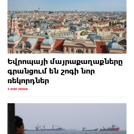
Եվրոպայի մայրաքաղաքները
գրանցում են շոգի նոր
ռեկորդներ
3 ԺԱՄ ԱՌԱՋ