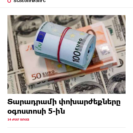
ՏՆՏԵՍՈՒԹՅՈՒՆ
Տարադրամի փոխարժեքները
օգոստոսի 5-ին
14 ԺԱՄ ԱՌԱՋ