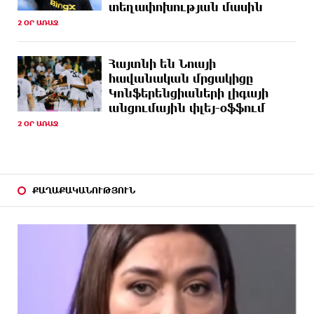
տեղափոխության մասին
2 ՕՐ ԱՌԱՋ
6 ԺԱՄ
4 մեդալ՝ մաթեմատիկական միջազգային
ԱՌԱՋ
ուսանողական օլիմպիադայում
Հայտնի են Նոայի
6 ԺԱՄ
Հայրենիքի զգացողությունը հողի նկատմամբ
հավանական մրցակիցը
ԱՌԱՋ
պետք է լինի ոչ թե թշնամության, այլ
Կոնֆերենցիաների լիգայի
բարեկամության հիմքը. Էդգար Ղազարյան
անցումային փլեյ-օֆֆում
2 ՕՐ ԱՌԱՋ
6 ԺԱՄ
Պեղումներ և նոր բացահայտում Հին
ԱՌԱՋ
Խնձորեսկում
6 ԺԱՄ
Սալահը կարիերան կշարունակի Թուրքիայում
ԱՌԱՋ
ՔԱՂԱՔԱԿԱՆՈՒԹՅՈՒՆ
7 ԺԱՄ
Մեքենաներից գողություններ և շորթում
ԱՌԱՋ
Երևանում. բացահայտվել է «Տեսլայով»
հանցավոր խումբը
7 ԺԱՄ
Նոր հաղորդագրություն՝ Wildberries-ից․ ի՞նչ են
ԱՌԱՋ
ասում ընկերությունից
7 ԺԱՄ