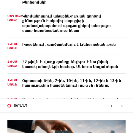
Բերեզովսկի
ՄԵԿ ԺԱՄ
Գերմանիայում ահաբեկչության գործով
ԱՌԱՋ
քննություն է սկսվել Լայպցիգի
օդանավակայանում պայթուցիկով անօդաչու
սարք հայտնաբերելուց հետո
2 ԺԱՄ
Իրազեկում․ գործարկվելու է էլեկտրական շչակ
ԱՌԱՋ
2 ԺԱՄ
37 թիվն է. վաղը զանգը հնչելու է նույնիսկ
ԱՌԱՋ
կատակ անողների համար. Մենուա Սողոմոնյան
2 ԺԱՄ
Օգոստոսի 6-ին, 7-ին, 10-ին, 11-ին, 12-ին և 13-ին
ԱՌԱՋ
հարյուրավոր հասցեներում լույս չի լինելու
3 ԺԱՄ
Ջուր հավաքեք․ բազմաթիվ հասցեներում ջուր չի
ԱՌԱՋ
լինելու
‹
›
ԹՐԵՆԴ
3 ԺԱՄ
Եվրոպայի մայրաքաղաքները գրանցում են շոգի
ԱՌԱՋ
նոր ռեկորդներ