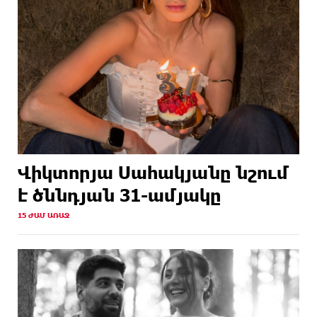
Վիկտորյա Սահակյանը նշում
է ծննդյան 31-ամյակը
15 ԺԱՄ ԱՌԱՋ