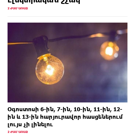
14 ԺԱՄ
Կոտայքի մարզում բшխվել են «ԳԱԶ 53»-ն ու
2 ԺԱՄ ԱՌԱՋ
ԱՌԱՋ
«SHACMAN» ավտոքարշակը. կա վիրավnր
Օգոստոսի 6-ին, 7-ին, 10-ին, 11-ին, 12-
ին և 13-ին հարյուրավոր հասցեներում
լույս չի լինելու
2 ԺԱՄ ԱՌԱՋ