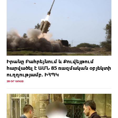
Իրանը Բահրեյնում և Քուվեյթում
hարվածել է ԱՄՆ 85 ռшզմական օբյեկտի
ուղղությամբ. ԻՀՊԿ
28 ՕՐ ԱՌԱՋ