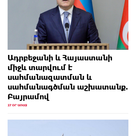
Ադրբեջանի և Հայաստանի
միջև տարվում է
սահմանազատման և
սահմանագծման աշխատանք.
Բայրամով
27 ՕՐ ԱՌԱՋ