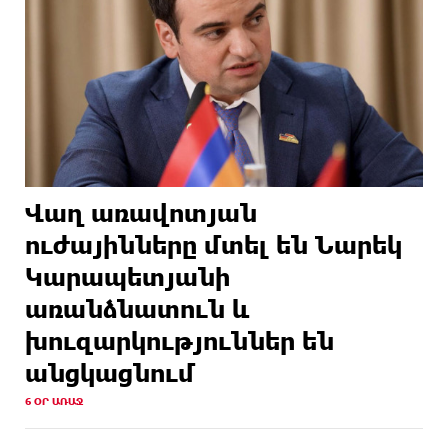
Վաղ առավոտյան
ուժայինները մտել են Նարեկ
Կարապետյանի
առանձնատուն և
խուզարկություններ են
անցկացնում
6 ՕՐ ԱՌԱՋ