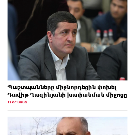
Պաշտպանները միջնորդեցին փոխել
Դավիթ Ղազինյանի խափանման միջոցը
12 ՕՐ ԱՌԱՋ