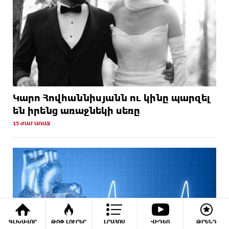
Կարո Հովհաննիսյանն ու կինը պարզել
են իրենց առաջնեկի սեռը
15 ԺԱՄ ԱՌԱՋ
ԳԼԽԱՎՈՐ
ԹՈՓ ԼՈՒՐԵՐ
ԼՐԱՀՈՍ
ՎԻԴԵՈ
ԹՐԵՆԴ