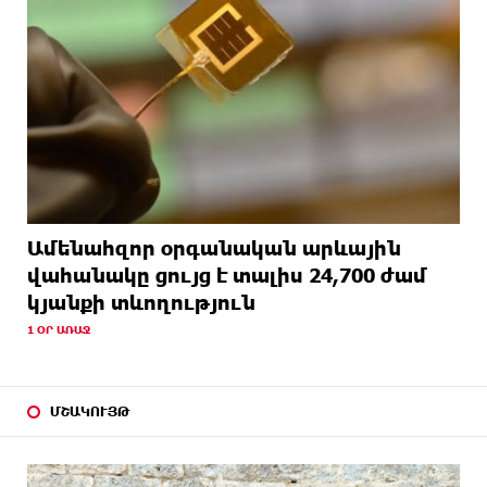
Ամենահզոր օրգանական արևային
վահանակը ցույց է տալիս 24,700 ժամ
կյանքի տևողություն
1 ՕՐ ԱՌԱՋ
ՄՇԱԿՈՒՅԹ