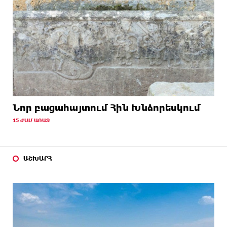
Նոր բացահայտում Հին Խնձորեսկում
15 ԺԱՄ ԱՌԱՋ
ԱՇԽԱՐՀ