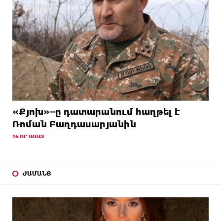
«Քյոխ»–ը դատարանում հաղթել է
Ռոման Բաղդասարյանին
16 ՕՐ ԱՌԱՋ
ԺԱՄԱՆՑ