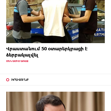
Վրաստանում 50 օտարերկրացի է
ձերբակալվել
ՄԵԿ ԱՄԻՍ ԱՌԱՋ
ԻՐԱՎՈՒՆՔ