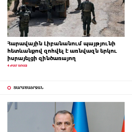
Հարավային Լիբանանում պայթյունի
հետևանքով զոհվել է առնվազն երկու
իսրայելցի զինծառայող
4 ԺԱՄ ԱՌԱՋ
ՏԱՐԱԾԱՇՐՋԱՆ