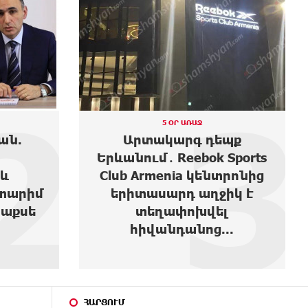
3
4
5 ՕՐ ԱՌԱՋ
պք
Ես բարեգործություն արել
Sports
եմ, երբ Նիկոլ Փաշինյանը
տրոնից
1,500 դոլարանոց բիզնես
իկ է
ուներ, սեղանների տակով
լ
վազվզո...
..
ՀԱՐՑՈՒՄ