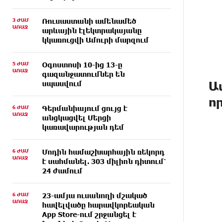
3 ԺԱՄ
Ռուսաստանի ամենամեծ
ԱՌԱՋ
արևային էլեկտրակայանը
կկառուցվի Ամուրի մարզում
5 ԺԱՄ
Օգոստոսի 10-ից 13-ը
ԱՌԱՋ
գազանջատումներ են
Ա
սպասվում
ո
6 ԺԱՄ
Գերմանիայում ցույց է
ԱՌԱՋ
անցկացվել Մերցի
կառավարության դեմ
6 ԺԱՄ
Մոդին համաշխարհային ռեկորդ
ԱՌԱՋ
է սահմանել. 303 միլիոն դիտում՝
24 ժամում
6 ԺԱՄ
23-ամյա ուսանողի մշակած
ԱՌԱՋ
հավելվածը հարավկորեական
App Store-ում շրջանցել է