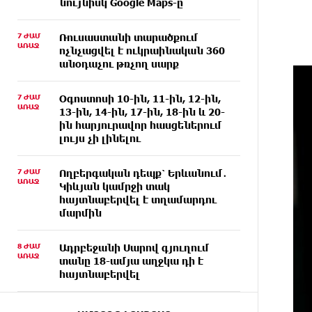
նույնիսկ Google Maps-ը
7 ԺԱՄ
Ռուսաստանի տարածքում
ԱՌԱՋ
ոչնչացվել է ուկրաինական 360
անօդաչու թռչող սարք
7 ԺԱՄ
Օգոստոսի 10-ին, 11-ին, 12-ին,
ԱՌԱՋ
13-ին, 14-ին, 17-ին, 18-ին և 20-
ին հարյուրավոր հասցեներում
լույս չի լինելու
7 ԺԱՄ
Ողբերգական դեպք՝ Երևանում․
ԱՌԱՋ
Կիևյան կամրջի տակ
հայտնաբերվել է տղամարդու
մարմին
8 ԺԱՄ
Ադրբեջանի Սարով գյուղում
ԱՌԱՋ
տանը 18-ամյա աղջկա դի է
հայտնաբերվել
8 ԺԱՄ
Հայհիդրոմետի տնօրենը գրել է