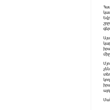
հայտարարվել շոգի ալիքների
Հատ
պատճառով
կա
Եվ
10 ԺԱՄ
Երթևեկության կազմակերպման
շր
ԱՌԱՋ
փոփոխություն տեղի կունենա
գեր
10 ԺԱՄ
Հայաստանի հավաքականի
Այ
ԱՌԱՋ
նախկին մարզիչը կգլխավորի
կա
Ղազախստանի հավաքականը
իր
մի
11 ԺԱՄ
ԱԱԾ-ն զեկույց է ներկայացրել
ԱՌԱՋ
Մյ
չեն
11 ԺԱՄ
Թրամփը ասել է, որ
տե
ԱՌԱՋ
հանրապետականները կարող են
կո
պարտվել Կոնգրեսի միջանկյալ
իրա
ընտրություններում
այդ
11 ԺԱՄ
«ՀայաՔվեի» անդամները ևս
Մա
ԱՌԱՋ
Վաղարշապատի դատարանի
բակում են` հաջակցություն Հայ