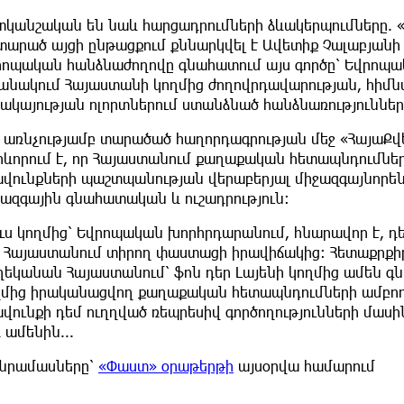
կանշական են նաև հարցադրումների ձևակերպումները. «Ա
տարած այցի ընթացքում քննարկվել է Ավետիք Չալաբյանի 
րոպական հանձնաժողովը գնահատում այս գործը՝ Եվրոպակ
ջանակում Հայաստանի կողմից ժողովրդավարության, հիմն
ակայության ոլորտներում ստանձնած հանձնառությունների 
ս առնչությամբ տարածած հաղորդագրության մեջ «ՀայաՔ
րևորում է, որ Հայաստանում քաղաքական հետապնդումներ
ավունքների պաշտպանության վերաբերյալ միջազգայնոր
ջազգային գնահատական և ուշադրություն:
ուս կողմից՝ Եվրոպական խորհրդարանում, հնարավոր է, դ
 Հայաստանում տիրող փաստացի իրավիճակից: Հետաքրքիր 
ղեկանան Հայաստանում՝ ֆոն դեր Լայենի կողմից ամեն գն
ղմից իրականացվող քաղաքական հետապնդումների ամբող
վունքի դեմ ուղղված ռեպրեսիվ գործողությունների մասի
 ամենին...
նրամասները՝
«Փաստ» օրաթերթի
այսօրվա համարում