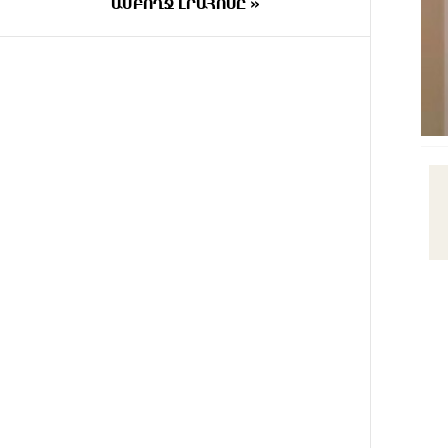
ԱՄԲՈՂՋ ԼՐԱՀՈՍԸ »
9 ԺԱՄ
ԵԱՏՄ֊ն չի ուզում, որ իր
ԱՌԱՋ
միջոցներով զարգանա
Հայաստանի տնտեսությունը ու
հետո գնա ԵՄ. Արշակ
Կարապետյան
9 ԺԱՄ
ԱՄՆ վերաքննիչ դատարանը
ԱՌԱՋ
արգելափակել է Թրամփի 400
միլիոն դոլար արժողությամբ
Սպիտակ տան
պարահանդեսային դահլիճի
նախագիծը
9 ԺԱՄ
Կաթողիկոսի նկատմամբ
ԱՌԱՋ
իրականացվող
բռնադատավարությունը
միահեծան իշխանության
հետևանք է. Հանրային Դաշինք
9 ԺԱՄ
Մեր երկրում իշխանության և
ԱՌԱՋ
ընդդիմության անվերջանալի
պայքարում տուժում է միայն ու