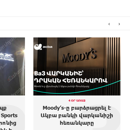
‹
›
3 ՕՐ ԱՌԱՋ
ցրել է
Առաջին ելույթս Ազգային
կանիշի
ժողովում․ Մամիկոն
ը
Ասլանյան