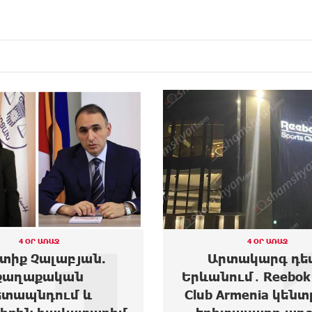
4 ՕՐ ԱՌԱՋ
4 ՕՐ ԱՌԱՋ
րտակարգ դեպք
Moody’s-ը բարձրա
ում․ Reebok Sports
Ակբա բանկի վար
Armenia կենտրոնից
հեռանկար