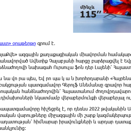
աստ» օրաթերթը
գրում է.
այաՔվե» ազգային քաղաքացիական միավորման համակարգ
լանավորված Ավետիք Չալաբյանի հարցը բարձրացվել է 
նձնաժողովի նախագահ Ուրսուլա ֆոն դեր Լայենի՝ Հայա
 նա վո րա պես, Եվ րո պա կ ա ն խորհրդարանի «Հայրենասե
բակցության պատգամավոր Գերոլֆ Անեմանսը գրավոր հար
րոպական հանձնաժողովին՝ Հայաստանում ժողովրդավարու
դդիմախոսների նկատմամբ վերաբերմունքի վերաբերյալ ու
րապատգամավորը հիշեցրել է, որ դեռևս 2022 թվականին
տական վարույթները միջազգային մի շարք կազմակերպութ
նադատության՝ հիմնարար իրավունքների և արդար դատա
անկյունից: