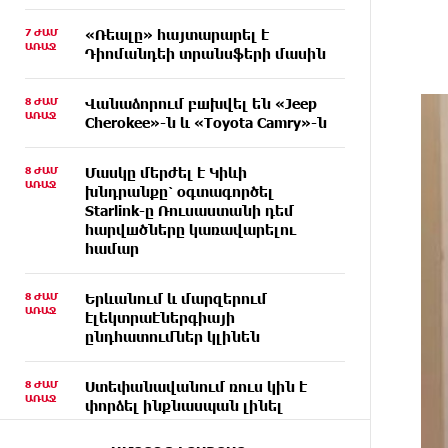
7 ԺԱՄ
«Ռեալը» հայտարարել է
ԱՌԱՋ
Դիոմանդեի տրանսֆերի մասին
8 ԺԱՄ
Վանաձորում բшխվել են «Jeep
ԱՌԱՋ
Cherokee»-ն և «Toyota Camry»-ն
8 ԺԱՄ
Մասկը մերժել է Կիևի
ԱՌԱՋ
խնդրանքը՝ օգտագործել
Starlink-ը Ռուսաստանի դեմ
հարվшծները կառավարելու
համար
8 ԺԱՄ
Երևանում և մարզերում
ԱՌԱՋ
էլեկտրաէներգիայի
ընդհատումներ կլինեն
8 ԺԱՄ
Ստեփանավանում ռուս կին է
ԱՌԱՋ
փորձել ինքնասպան լինել