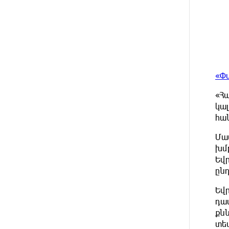
միայն ՀՀ քաղաքացին. Աննա
Կոստանյան
9 ԺԱՄ
Փրկարարները հայտանաբերել
ԱՌԱՋ
են մոլորված զբոսաշրջիկներին
«Փ
9 ԺԱՄ
ԼՀԿ-ն պահանջում է
ԱՌԱՋ
դադարեցնել Գարեգին Բ-ի և
«Հ
եպիսկոպոսների դեմ քրեական
կա
հետապնդումը
հա
9 ԺԱՄ
Սարյան փողոցի
Մաս
ԱՌԱՋ
բնակարաններից մեկում
խմ
պայթյունի հետևանքով 55-ամյա
Եվ
տղամարդը այրվածքներով
ըն
տեղափոխվել է
«Այրվածքաբանության
Եվ
ազգային կենտրոն»
դա
քն
10 ԺԱՄ
Սլովակիայի արևելքում
ԱՌԱՋ
տես
արտակարգ դրություն է