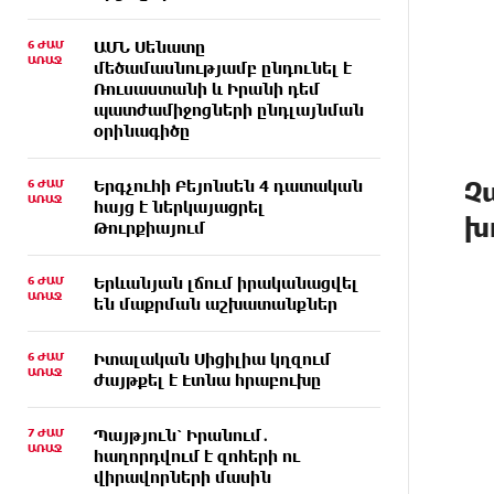
6 ԺԱՄ
ԱՄՆ Սենատը
ԱՌԱՋ
մեծամասնությամբ ընդունել է
Ռուսաստանի և Իրանի դեմ
պատժամիջոցների ընդլայնման
օրինագիծը
Չ
6 ԺԱՄ
Երգչուհի Բեյոնսեն ​​4 դատական
ԱՌԱՋ
հայց է ներկայացրել
խ
Թուրքիայում
6 ԺԱՄ
Երևանյան լճում իրականացվել
ԱՌԱՋ
են մաքրման աշխատանքներ
6 ԺԱՄ
Իտալական Սիցիլիա կղզում
ԱՌԱՋ
ժայթքել է Էտնա հրաբուխը
7 ԺԱՄ
Պայթյուն՝ Իրանում․
ԱՌԱՋ
հաղորդվում է զոհերի ու
վիրավորների մասին