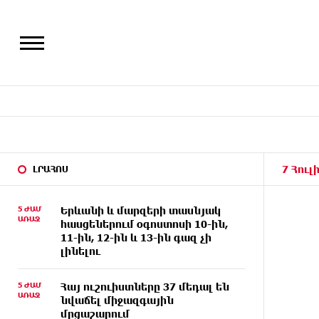
7 Հուլ
ԼՐԱՀՈՍ
5 ԺԱՄ
Երևանի և մարզերի տասնյակ
ԱՌԱՋ
հասցեներում օգոստոսի 10-ին,
11-ին, 12-ին և 13-ին գազ չի
լինելու
5 ԺԱՄ
Հայ ուշուիստները 37 մեդալ են
ԱՌԱՋ
նվաճել միջազգային
մրցաշարում