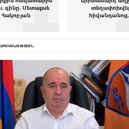
2
տասարդ աղջիկ է
տեղափոխվել
հիվանդանոց...
ԱՔԱԿԱՆՈՒԹՅՈՒՆ