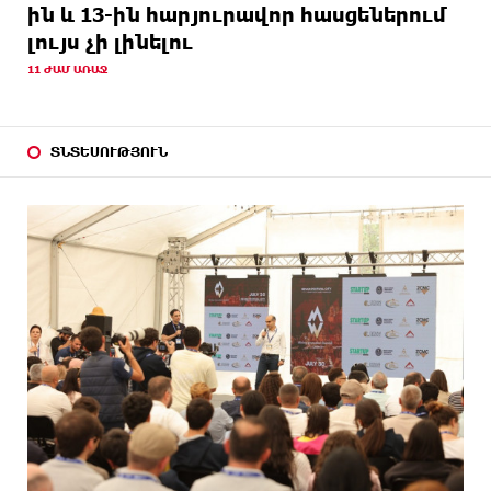
ին և 13-ին հարյուրավոր հասցեներում
լույս չի լինելու
11 ԺԱՄ ԱՌԱՋ
ՏՆՏԵՍՈՒԹՅՈՒՆ