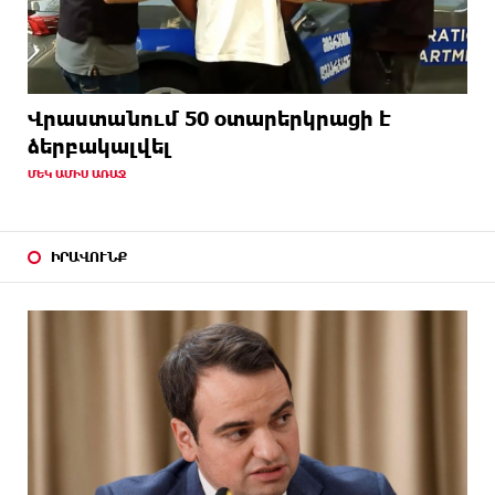
Վրաստանում 50 օտարերկրացի է
ձերբակալվել
ՄԵԿ ԱՄԻՍ ԱՌԱՋ
ԻՐԱՎՈՒՆՔ