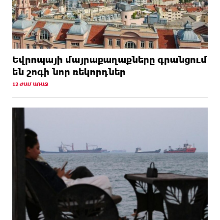
Եվրոպայի մայրաքաղաքները գրանցում
են շոգի նոր ռեկորդներ
12 ԺԱՄ ԱՌԱՋ