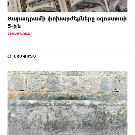
Տարադրամի փոխարժեքները օգոստոսի
5-ին
24 ԺԱՄ ԱՌԱՋ
ՄՇԱԿՈՒՅԹ