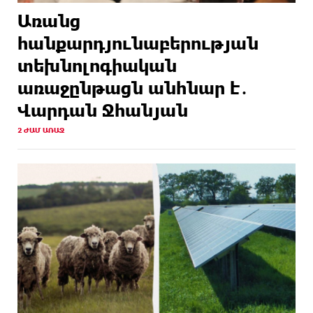
Առանց
հանքարդյունաբերության
տեխնոլոգիական
առաջընթացն անհնար է․
Վարդան Ջհանյան
2 ԺԱՄ ԱՌԱՋ