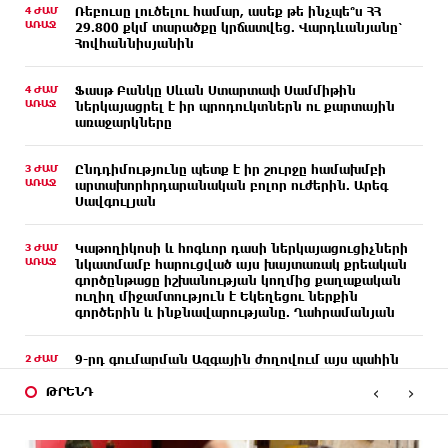
4 ԺԱՄ
Ռեբուսը լուծելու համար, ասեք թե ինչպե՞ս ՀՀ
ԱՌԱՋ
29.800 քկմ տարածքը կրճատվեց. Վարդևանյանը՝
Հովհաննիսյանին
4 ԺԱՄ
Ֆասթ Բանկը Սևան Ստարտափ Սամմիթին
ԱՌԱՋ
ներկայացրել է իր պրոդուկտներն ու քարտային
առաջարկները
3 ԺԱՄ
Ընդդիմությունը պետք է իր շուրջը համախմբի
ԱՌԱՋ
արտախորհրդարանական բոլոր ուժերին. Արեգ
Սավգուլյան
3 ԺԱՄ
Կաթողիկոսի և հոգևոր դասի ներկայացուցիչների
ԱՌԱՋ
նկատմամբ հարուցված այս խայտառակ քրեական
գործընթացը իշխանության կողմից քաղաքական
ուղիղ միջամտություն է Եկեղեցու ներքին
գործերին և ինքնավարությանը. Ղահրամանյան
2 ԺԱՄ
9-րդ գումարման Ազգային ժողովում այս պահին
ԱՌԱՋ
ընթանում է Արամ Վարդևանյանի՝ ԱԺ նախագահի
‹
›
ԹՐԵՆԴ
տեղակալի ընտրությունը
2 ԺԱՄ
Առանց հանքարդյունաբերության