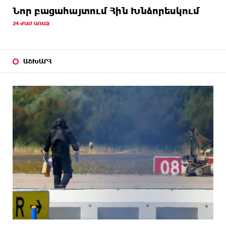
Նոր բացահայտում Հին Խնձորեսկում
24 ԺԱՄ ԱՌԱՋ
ԱՇԽԱՐՀ