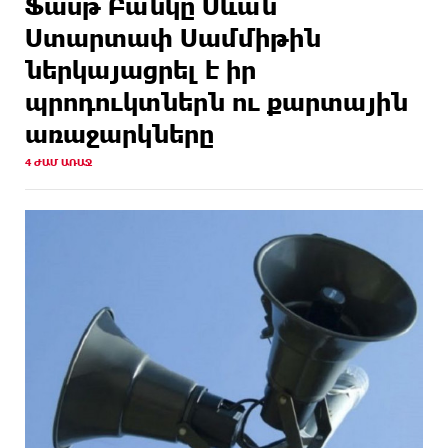
Ֆասթ Բանկը Սևան
ԱՌԱՋ
Երևանում. բացահայտվել է «Տեսլայով»
հանցավոր խումբը
Ստարտափ Սամմիթին
ներկայացրել է իր
պրոդուկտներն ու քարտային
առաջարկները
4 ԺԱՄ ԱՌԱՋ