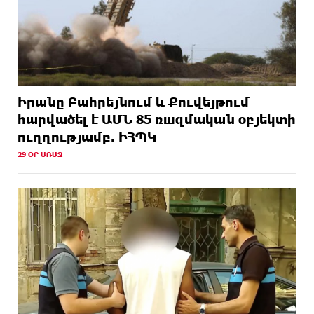
Իրանը Բահրեյնում և Քուվեյթում
hարվածել է ԱՄՆ 85 ռшզմական օբյեկտի
ուղղությամբ. ԻՀՊԿ
29 ՕՐ ԱՌԱՋ