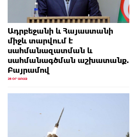
Ադրբեջանի և Հայաստանի
միջև տարվում է
սահմանազատման և
սահմանագծման աշխատանք.
Բայրամով
28 ՕՐ ԱՌԱՋ