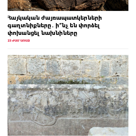
Հայկական ժայռապատկերների
գաղտնիքները․ ի՞նչ են փորձել
փոխանցել նախնիները
23 ԺԱՄ ԱՌԱՋ