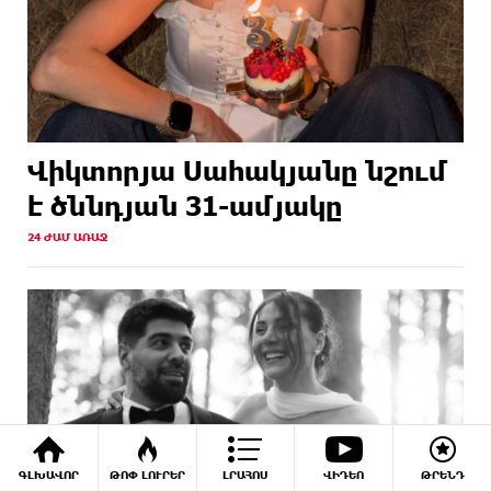
Վիկտորյա Սահակյանը նշում
է ծննդյան 31-ամյակը
24 ԺԱՄ ԱՌԱՋ
ԳԼԽԱՎՈՐ
ԹՈՓ ԼՈՒՐԵՐ
ԼՐԱՀՈՍ
ՎԻԴԵՈ
ԹՐԵՆԴ