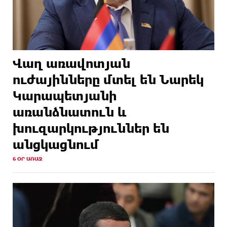
Վաղ առավոտյան
ուժայինները մտել են Նարեկ
Կարապետյանի
առանձնատուն և
խուզարկություններ են
անցկացնում
6 ՕՐ ԱՌԱՋ