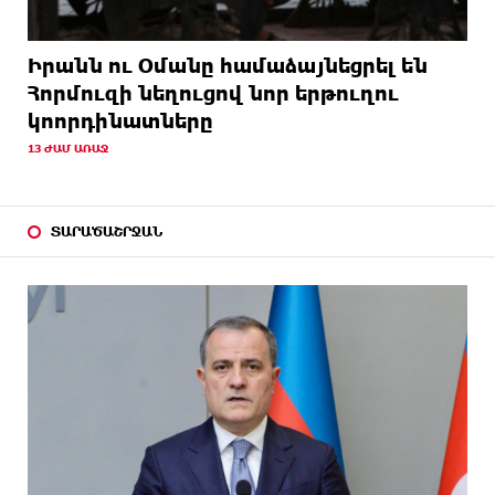
Իրանն ու Օմանը համաձայնեցրել են
Հորմուզի նեղուցով նոր երթուղու
կոորդինատները
13 ԺԱՄ ԱՌԱՋ
ՏԱՐԱԾԱՇՐՋԱՆ