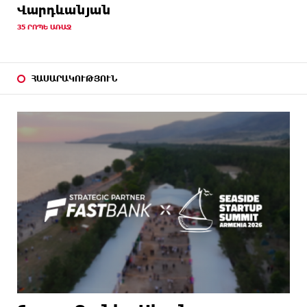
նկատմամբ պատժամիջոցները
Վարդևանյան
35 ՐՈՊԵ ԱՌԱՋ
14 ԺԱՄ
Լոնդոնի կենտրոնում զինված անձը դանակով
ԱՌԱՋ
հարձակում է գործել. 4 վիրավոր կա
15 ԺԱՄ
Ռուսական ԱԹՍ-ներ արտադրող ընկերության
ՀԱՍԱՐԱԿՈՒԹՅՈՒՆ
ԱՌԱՋ
ղեկավարի դեմ մահափորձ է կատարվել
15 ԺԱՄ
4 մեդալ՝ մաթեմատիկական միջազգային
ԱՌԱՋ
ուսանողական օլիմպիադայում
15 ԺԱՄ
Հայրենիքի զգացողությունը հողի նկատմամբ
ԱՌԱՋ
պետք է լինի ոչ թե թշնամության, այլ
բարեկամության հիմքը. Էդգար Ղազարյան
15 ԺԱՄ
Պեղումներ և նոր բացահայտում Հին
ԱՌԱՋ
Խնձորեսկում
16 ԺԱՄ
Սալահը կարիերան կշարունակի Թուրքիայում
ԱՌԱՋ
16 ԺԱՄ
Մեքենաներից գողություններ և շորթում