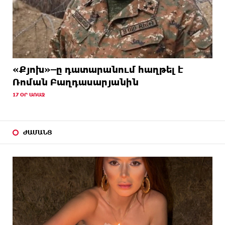
«Քյոխ»–ը դատարանում հաղթել է
Ռոման Բաղդասարյանին
17 ՕՐ ԱՌԱՋ
ԺԱՄԱՆՑ