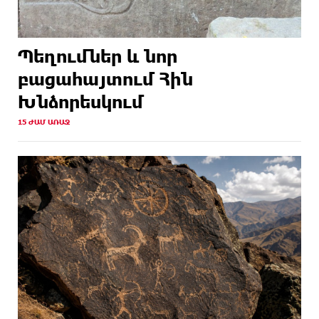
Պեղումներ և նոր
բացահայտում Հին
Խնձորեսկում
15 ԺԱՄ ԱՌԱՋ