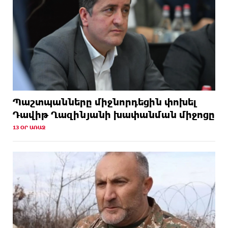
Պաշտպանները միջնորդեցին փոխել
Դավիթ Ղազինյանի խափանման միջոցը
13 ՕՐ ԱՌԱՋ