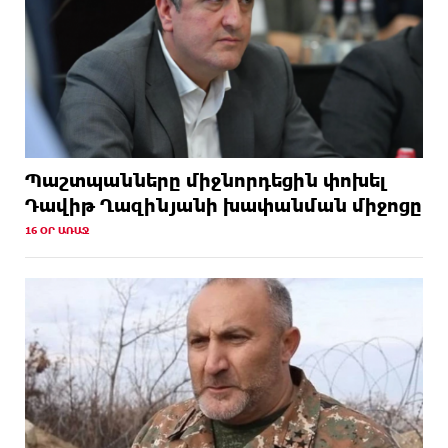
Պաշտպանները միջնորդեցին փոխել
Դավիթ Ղազինյանի խափանման միջոցը
16 ՕՐ ԱՌԱՋ