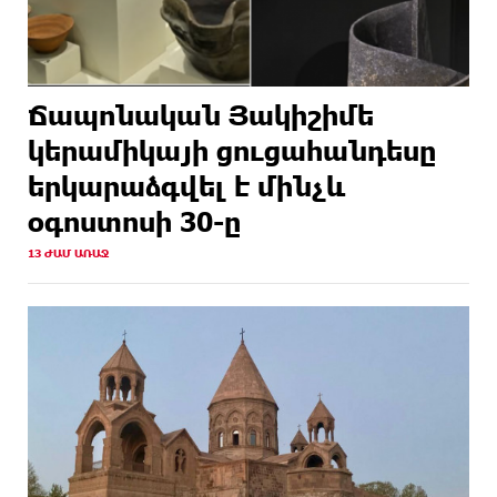
Ճապոնական Յակիշիմե
կերամիկայի ցուցահանդեսը
երկարաձգվել է մինչև
օգոստոսի 30-ը
13 ԺԱՄ ԱՌԱՋ