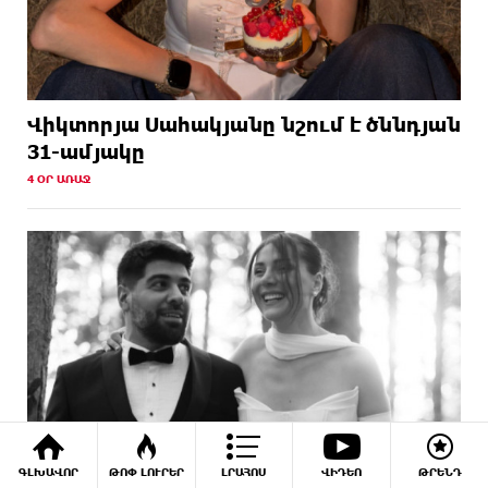
Վիկտորյա Սահակյանը նշում է ծննդյան
31-ամյակը
4 ՕՐ ԱՌԱՋ
ԳԼԽԱՎՈՐ
ԹՈՓ ԼՈՒՐԵՐ
ԼՐԱՀՈՍ
ՎԻԴԵՈ
ԹՐԵՆԴ