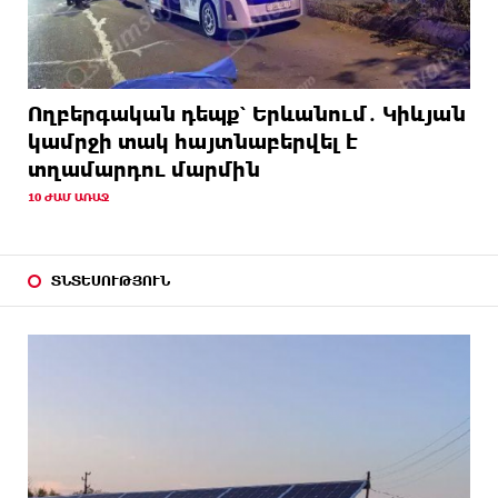
Ողբերգական դեպք՝ Երևանում․ Կիևյան
կամրջի տակ հայտնաբերվել է
տղամարդու մարմին
10 ԺԱՄ ԱՌԱՋ
ՏՆՏԵՍՈՒԹՅՈՒՆ