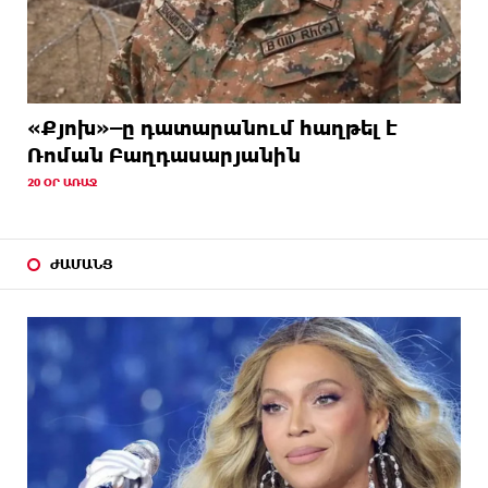
«Քյոխ»–ը դատարանում հաղթել է
Ռոման Բաղդասարյանին
20 ՕՐ ԱՌԱՋ
ԺԱՄԱՆՑ