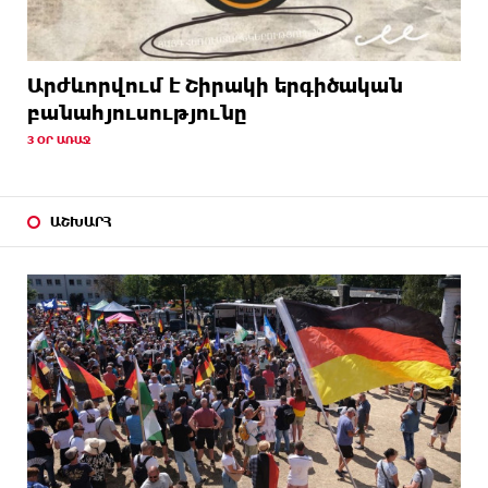
Արժևորվում է Շիրակի երգիծական
բանահյուսությունը
3 ՕՐ ԱՌԱՋ
ԱՇԽԱՐՀ