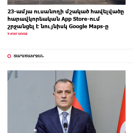
23-ամյա ուսանողի մշակած հավելվածը
հարավկորեական App Store-ում
շրջանցել է նույնիսկ Google Maps-ը
9 ԺԱՄ ԱՌԱՋ
ՏԱՐԱԾԱՇՐՋԱՆ