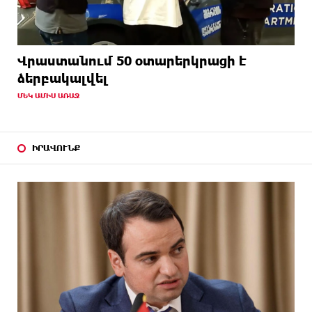
Վրաստանում 50 օտարերկրացի է
ձերբակալվել
ՄԵԿ ԱՄԻՍ ԱՌԱՋ
ԻՐԱՎՈՒՆՔ