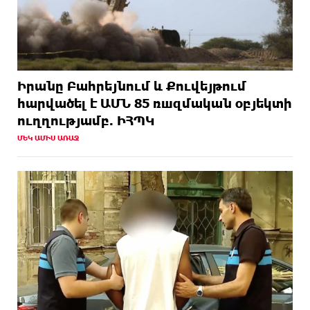
Իրանը Բահրեյնում և Քուվեյթում
hարվածել է ԱՄՆ 85 ռшզմական օբյեկտի
ուղղությամբ. ԻՀՊԿ
ՄԵԿ ԱՄԻՍ ԱՌԱՋ