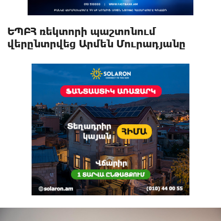
ԵՊԲՀ ռեկտորի պաշտոնում
վերընտրվեց Արմեն Մուրադյանը