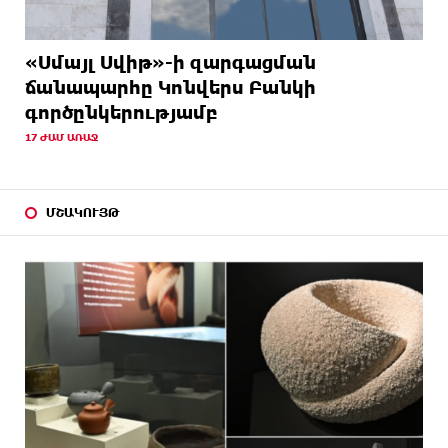
«Սմայլ Սվիթ»-ի զարգացման
ճանապարհը Կոնվերս Բանկի
գործընկերությամբ
17 ԺԱՄ ԱՌԱՋ
ՄՇԱԿՈՒՅԹ