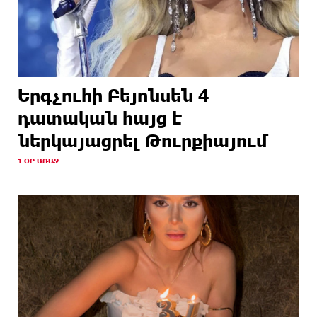
Երգչուհի Բեյոնսեն ​​4
դատական հայց է
ներկայացրել Թուրքիայում
1 ՕՐ ԱՌԱՋ