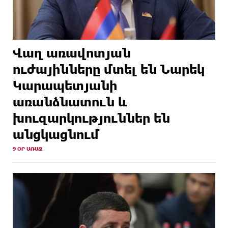
Վաղ առավոտյան
ուժայինները մտել են Նարեկ
Կարապետյանի
առանձնատուն և
խուզարկություններ են
անցկացնում
9 ՕՐ ԱՌԱՋ