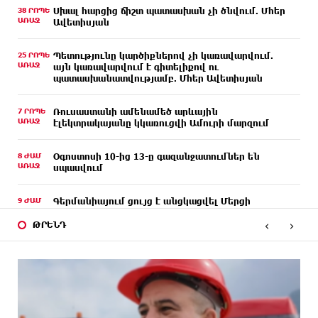
38 ՐՈՊԵ
Սխալ հարցից ճիշտ պատասխան չի ծնվում. Մհեր
ԱՌԱՋ
Ավետիսյան
25 ՐՈՊԵ
Պետությունը կարծիքներով չի կառավարվում.
ԱՌԱՋ
այն կառավարվում է գիտելիքով ու
պատասխանատվությամբ. Մհեր Ավետիսյան
7 ՐՈՊԵ
Ռուսաստանի ամենամեծ արևային
ԱՌԱՋ
էլեկտրակայանը կկառուցվի Ամուրի մարզում
8 ԺԱՄ
Օգոստոսի 10-ից 13-ը գազանջատումներ են
ԱՌԱՋ
սպասվում
9 ԺԱՄ
Գերմանիայում ցույց է անցկացվել Մերցի
ԱՌԱՋ
կառավարության դեմ
‹
›
ԹՐԵՆԴ
9 ԺԱՄ
Մոդին համաշխարհային ռեկորդ է սահմանել. 303
ԱՌԱՋ
միլիոն դիտում՝ 24 ժամում
9 ԺԱՄ
23-ամյա ուսանողի մշակած հավելվածը
ԱՌԱՋ
հարավկորեական App Store-ում շրջանցել է
նույնիսկ Google Maps-ը