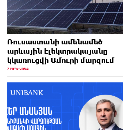
Ռուսաստանի ամենամեծ
արևային էլեկտրակայանը
կկառուցվի Ամուրի մարզում
7 ՐՈՊԵ ԱՌԱՋ