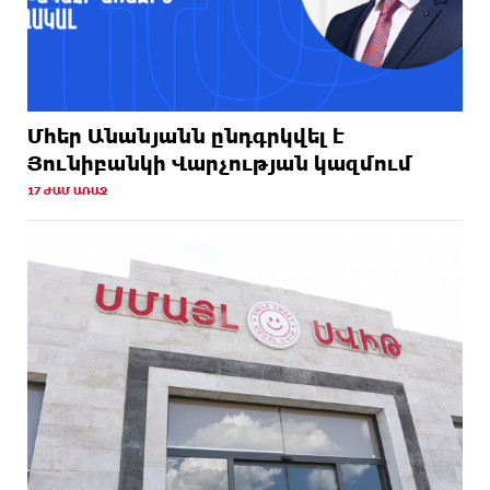
Մհեր Անանյանն ընդգրկվել է
Յունիբանկի Վարչության կազմում
17 ԺԱՄ ԱՌԱՋ