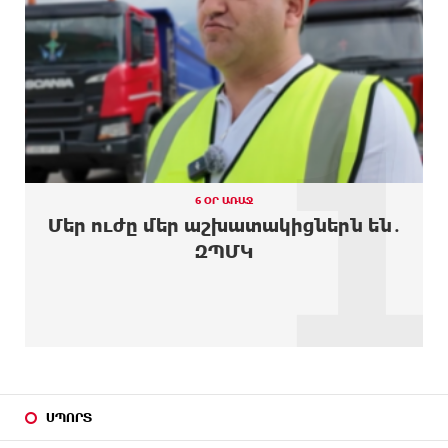
10 ԺԱՄ
Ռուսաստանի տարածքում ոչնչացվել է
ԱՌԱՋ
ուկրաինական 360 անօդաչու թռչող սարք
1
10 ԺԱՄ
Օգոստոսի 10-ին, 11-ին, 12-ին, 13-ին, 14-ին, 17-
ԱՌԱՋ
ին, 18-ին և 20-ին հարյուրավոր հասցեներում
լույս չի լինելու
10 ԺԱՄ
Ողբերգական դեպք՝ Երևանում․ Կիևյան կամրջի
ԱՌԱՋ
տակ հայտնաբերվել է տղամարդու մարմին
6 ՕՐ ԱՌԱՋ
Մեր ուժը մեր աշխատակիցներն են․
11 ԺԱՄ
Ադրբեջանի Սարով գյուղում տանը 18-ամյա
ԶՊՄԿ
ԱՌԱՋ
աղջկա դի է հայտնաբերվել
11 ԺԱՄ
Հայհիդրոմետի տնօրենը գրել է
ԱՌԱՋ
11 ԺԱՄ
Արտակարգ դեպք՝ Երևանում․ կոտրել են «Հույս
ԱՌԱՋ
բոլոր մարդկանց» հիմնադրամի շենքի
պատուհաններն ու դռները
ՍՊՈՐՏ
12 ԺԱՄ
Ալիևն ու Թրամփը հեռախոսազրույց են ունեցել