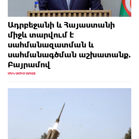
Ադրբեջանի և Հայաստանի
միջև տարվում է
սահմանազատման և
սահմանագծման աշխատանք.
Բայրամով
ՄԵԿ ԱՄԻՍ ԱՌԱՋ