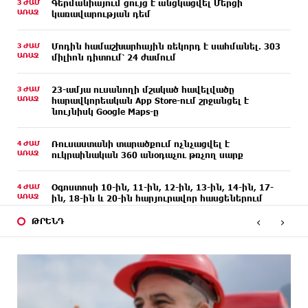
3 ԺԱՄ
Գերմանիայում ցույց է անցկացվել Մերցի
ԱՌԱՋ
կառավարության դեմ
3 ԺԱՄ
Մոդին համաշխարհային ռեկորդ է սահմանել. 303
ԱՌԱՋ
միլիոն դիտում՝ 24 ժամում
3 ԺԱՄ
23-ամյա ուսանողի մշակած հավելվածը
ԱՌԱՋ
հարավկորեական App Store-ում շրջանցել է
նույնիսկ Google Maps-ը
4 ԺԱՄ
Ռուսաստանի տարածքում ոչնչացվել է
ԱՌԱՋ
ուկրաինական 360 անօդաչու թռչող սարք
4 ԺԱՄ
Օգոստոսի 10-ին, 11-ին, 12-ին, 13-ին, 14-ին, 17-
ԱՌԱՋ
ին, 18-ին և 20-ին հարյուրավոր հասցեներում
լույս չի լինելու
‹
›
ԹՐԵՆԴ
4 ԺԱՄ
Ողբերգական դեպք՝ Երևանում․ Կիևյան կամրջի
ԱՌԱՋ
տակ հայտնաբերվել է տղամարդու մարմին
5 ԺԱՄ
Ադրբեջանի Սարով գյուղում տանը 18-ամյա
ԱՌԱՋ
աղջկա դի է հայտնաբերվել