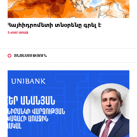
Հայհիդրոմետի տնօրենը գրել է
5 ԺԱՄ ԱՌԱՋ
ՏՆՏԵՍՈՒԹՅՈՒՆ