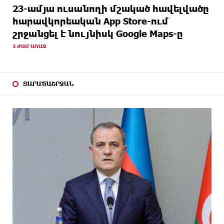
23-ամյա ուսանողի մշակած հավելվածը
հարավկորեական App Store-ում
շրջանցել է նույնիսկ Google Maps-ը
3 ԺԱՄ ԱՌԱՋ
ՏԱՐԱԾԱՇՐՋԱՆ