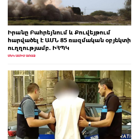
Իրանը Բահրեյնում և Քուվեյթում
hարվածել է ԱՄՆ 85 ռшզմական օբյեկտի
ուղղությամբ. ԻՀՊԿ
ՄԵԿ ԱՄԻՍ ԱՌԱՋ