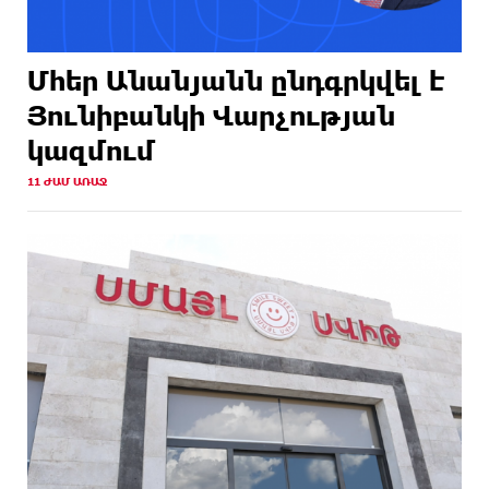
Մհեր Անանյանն ընդգրկվել է
Յունիբանկի Վարչության
կազմում
11 ԺԱՄ ԱՌԱՋ