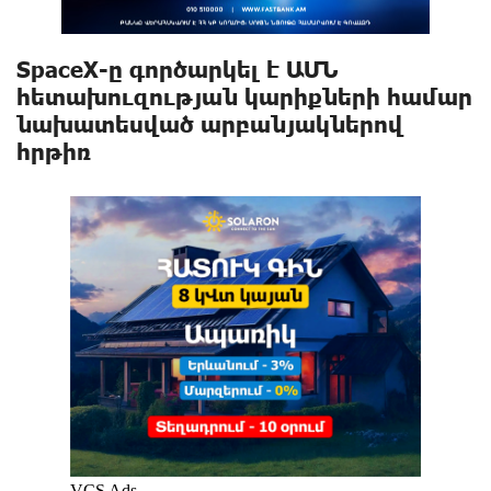
SpaceX-ը գործարկել է ԱՄՆ
հետախnւզության կարիքների համար
նախատեսված արբանյակներով
hրթիռ