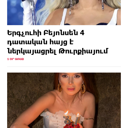
Երգչուհի Բեյոնսեն ​​4
դատական հայց է
ներկայացրել Թուրքիայում
1 ՕՐ ԱՌԱՋ