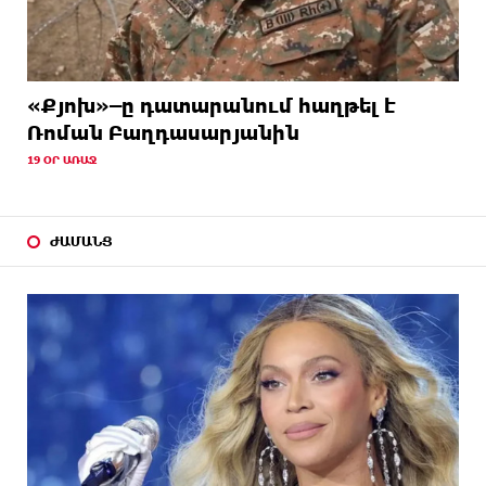
«Քյոխ»–ը դատարանում հաղթել է
Ռոման Բաղդասարյանին
19 ՕՐ ԱՌԱՋ
ԺԱՄԱՆՑ