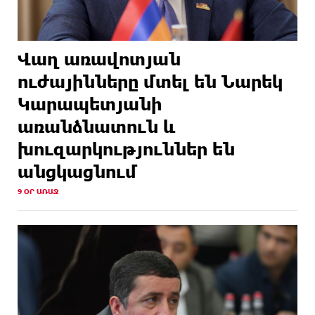
Վաղ առավոտյան
ուժայինները մտել են Նարեկ
Կարապետյանի
առանձնատուն և
խուզարկություններ են
անցկացնում
9 ՕՐ ԱՌԱՋ