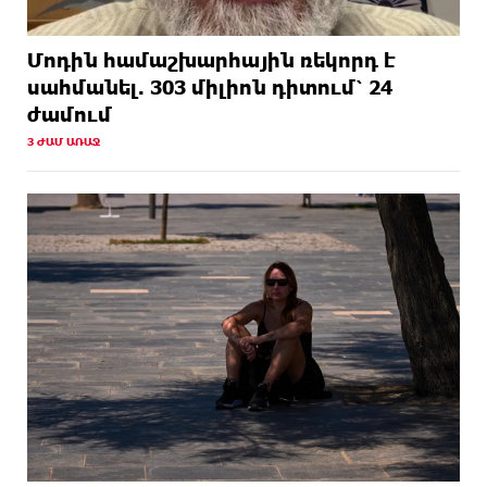
Մոդին համաշխարհային ռեկորդ է
սահմանել. 303 միլիոն դիտում՝ 24
ժամում
3 ԺԱՄ ԱՌԱՋ