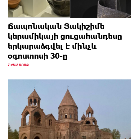
Ճապոնական Յակիշիմե
կերամիկայի ցուցահանդեսը
երկարաձգվել է մինչև
օգոստոսի 30-ը
7 ԺԱՄ ԱՌԱՋ