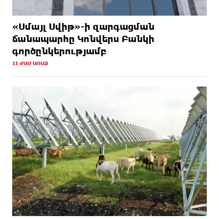
«Սմայլ Սվիթ»-ի զարգացման
ճանապարհը Կոնվերս Բանկի
գործընկերությամբ
11 ԺԱՄ ԱՌԱՋ