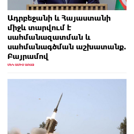
Ադրբեջանի և Հայաստանի
միջև տարվում է
սահմանազատման և
սահմանագծման աշխատանք.
Բայրամով
ՄԵԿ ԱՄԻՍ ԱՌԱՋ