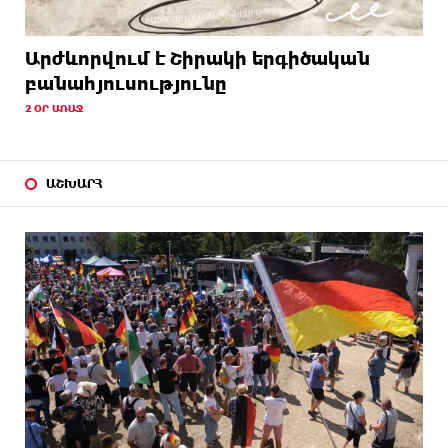
Արժևորվում է Շիրակի երգիծական
բանահյուսությունը
2 ՕՐ ԱՌԱՋ
ԱՇԽԱՐՀ