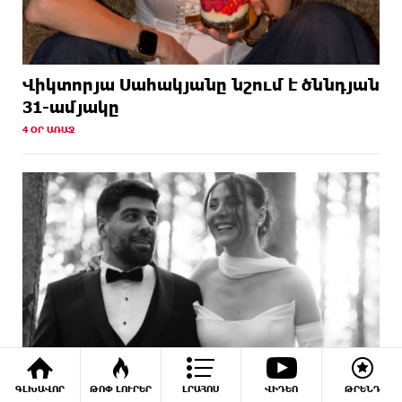
Վիկտորյա Սահակյանը նշում է ծննդյան
31-ամյակը
4 ՕՐ ԱՌԱՋ
ԳԼԽԱՎՈՐ
ԹՈՓ ԼՈՒՐԵՐ
ԼՐԱՀՈՍ
ՎԻԴԵՈ
ԹՐԵՆԴ