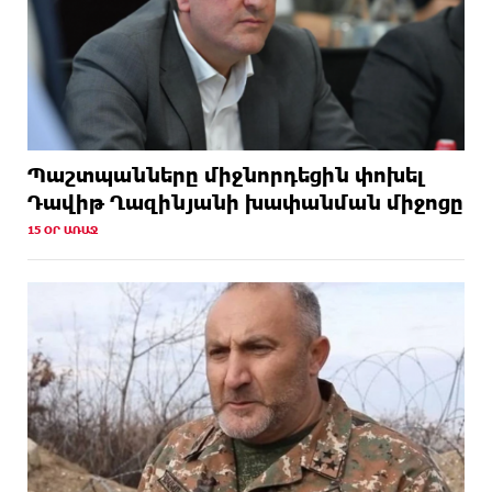
Պաշտպանները միջնորդեցին փոխել
Դավիթ Ղազինյանի խափանման միջոցը
15 ՕՐ ԱՌԱՋ