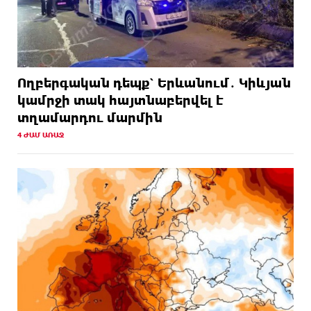
Ողբերգական դեպք՝ Երևանում․ Կիևյան
կամրջի տակ հայտնաբերվել է
տղամարդու մարմին
4 ԺԱՄ ԱՌԱՋ