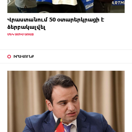
Վրաստանում 50 օտարերկրացի է
ձերբակալվել
ՄԵԿ ԱՄԻՍ ԱՌԱՋ
ԻՐԱՎՈՒՆՔ