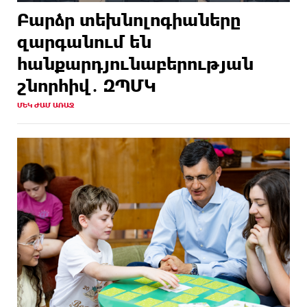
Բարձր տեխնոլոգիաները
զարգանում են
հանքարդյունաբերության
շնորհիվ․ ԶՊՄԿ
ՄԵԿ ԺԱՄ ԱՌԱՋ