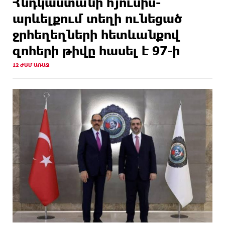
Հնդկաստանի հյուսիս-
արևելքում տեղի ունեցած
ջրհեղեղների հետևանքով
զոհերի թիվը հասել է 97-ի
12 ԺԱՄ ԱՌԱՋ