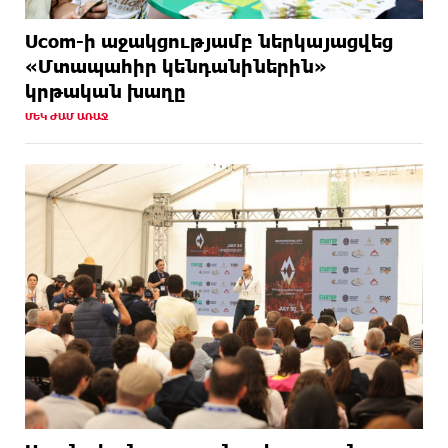
Ucom-ի աջակցությամբ ներկայացվեց
«Մտապահիր կենդանիներին»
կրթական խաղը
ՄԵԿ ԺԱՄ ԱՌԱՋ