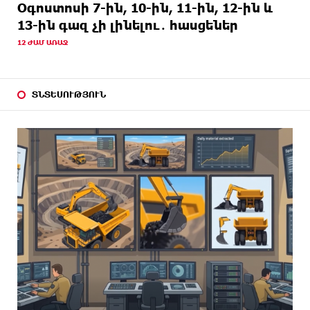
Օգոստոսի 7-ին, 10-ին, 11-ին, 12-ին և
13-ին գազ չի լինելու․ հասցեներ
12 ԺԱՄ ԱՌԱՋ
ՏՆՏԵՍՈՒԹՅՈՒՆ