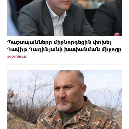
Պաշտպանները միջնորդեցին փոխել
Դավիթ Ղազինյանի խափանման միջոցը
14 ՕՐ ԱՌԱՋ