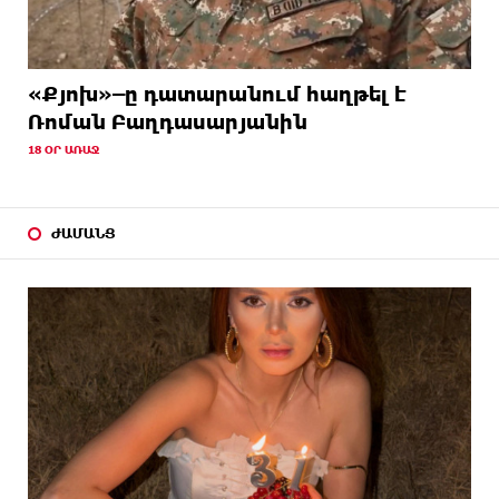
«Քյոխ»–ը դատարանում հաղթել է
Ռոման Բաղդասարյանին
18 ՕՐ ԱՌԱՋ
ԺԱՄԱՆՑ