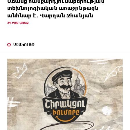
Առանց հանքարդյունաբերության
տեխնոլոգիական առաջընթացն
անհնար է․ Վարդան Ջհանյան
24 ԺԱՄ ԱՌԱՋ
ՄՇԱԿՈՒՅԹ