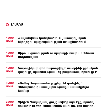
ԼՐԱՀՈՍ
4 ԺԱՄ
«ՀայաՔվեն» կանգնած է Հայ առաքելական
ԱՌԱՋ
եկեղեցու պաշտպանության առաջնագծում
4 ԺԱՄ
Սիրո, ազատության ու պարտքի մասին. Մենուա
ԱՌԱՋ
Սողոմոնյան
4 ԺԱՄ
Կաթողիկոսի դեմ հարուցվել է ապօրինի քրեական
ԱՌԱՋ
վարույթ, պատմության մեջ խայտառակ երևույթ է
3 ԺԱՄ
«Ուժեղ Հայաստան»-ը լքեց ԱԺ դահլիճը՝
ԱՌԱՋ
Վեհափառի դատավարությանը մասնակցելու
համար
2 ԺԱՄ
Տիկի՜ն Ղազարյան, ցույց տվե՜ք այն էջը, որտեղ
ԱՌԱՋ
գրված է Ուժեղ Հայաստանի անունը, չեք կարող,