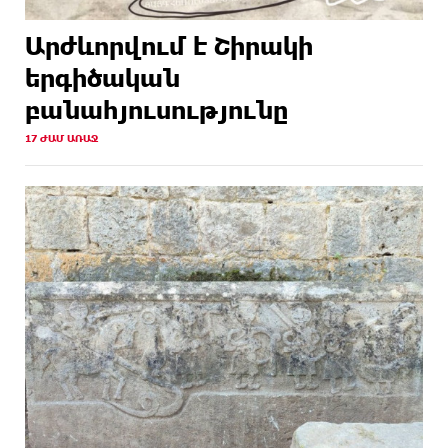
Արժևորվում է Շիրակի
երգիծական
բանահյուսությունը
17 ԺԱՄ ԱՌԱՋ