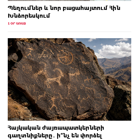
Պեղումներ և նոր բացահայտում Հին
Խնձորեսկում
1 ՕՐ ԱՌԱՋ
Հայկական ժայռապատկերների
գաղտնիքները․ ի՞նչ են փորձել