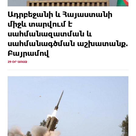
Ադրբեջանի և Հայաստանի
միջև տարվում է
սահմանազատման և
սահմանագծման աշխատանք.
Բայրամով
29 ՕՐ ԱՌԱՋ