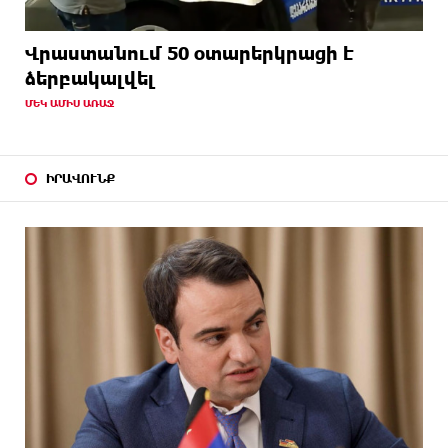
Վրաստանում 50 օտարերկրացի է
ձերբակալվել
ՄԵԿ ԱՄԻՍ ԱՌԱՋ
ԻՐԱՎՈՒՆՔ