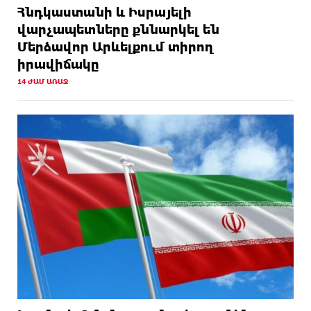
Հնդկաստանի և Իսրայելի
վարչապետները քննարկել են
Մերձավոր Արևելքում տիրող
իրավիճակը
14 ԺԱՄ ԱՌԱՋ