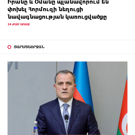
Իրանը և Օմանը պլանավորում են
փոխել Հորմուզի նեղուցի
նավագնացության կառուցվածքը
14 ԺԱՄ ԱՌԱՋ
ՏԱՐԱԾԱՇՐՋԱՆ