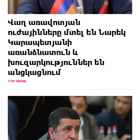
Վաղ առավոտյան
ուժայինները մտել են Նարեկ
Կարապետյանի
առանձնատուն և
խուզարկություններ են
անցկացնում
7 ՕՐ ԱՌԱՋ