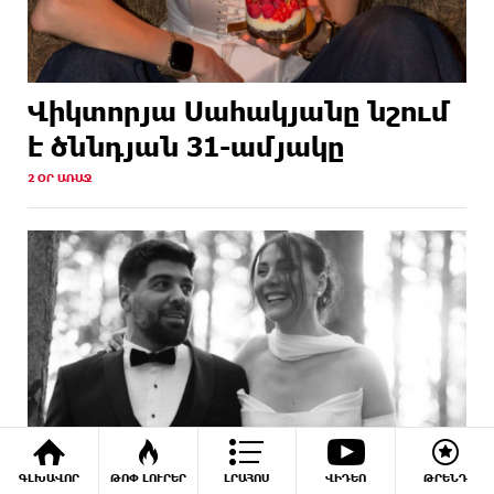
Վիկտորյա Սահակյանը նշում
է ծննդյան 31-ամյակը
2 ՕՐ ԱՌԱՋ
ԳԼԽԱՎՈՐ
ԹՈՓ ԼՈՒՐԵՐ
ԼՐԱՀՈՍ
ՎԻԴԵՈ
ԹՐԵՆԴ