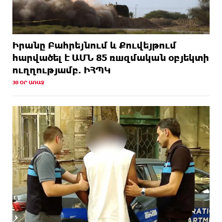
Իրանը Բահրեյնում և Քուվեյթում
hարվածել է ԱՄՆ 85 ռшզմական օբյեկտի
ուղղությամբ. ԻՀՊԿ
30 ՕՐ ԱՌԱՋ