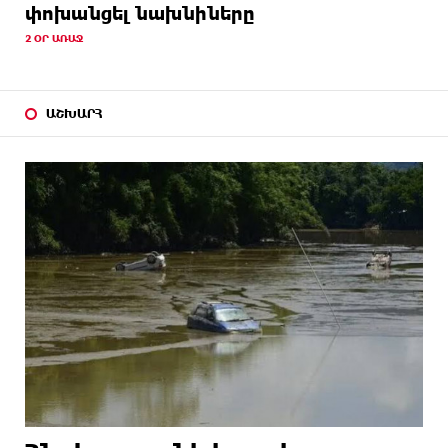
փոխանցել նախնիները
2 ՕՐ ԱՌԱՋ
ԱՇԽԱՐՀ