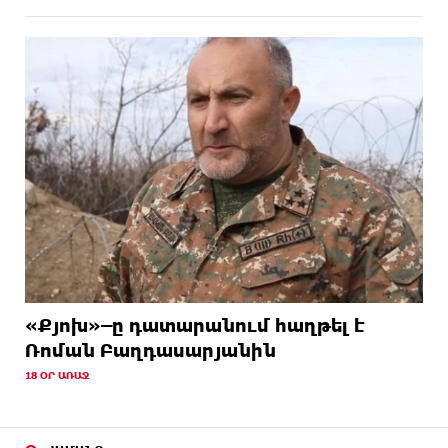
«Քյոխ»–ը դատարանում հաղթել է
Ռոման Բաղդասարյանին
18 ՕՐ ԱՌԱՋ