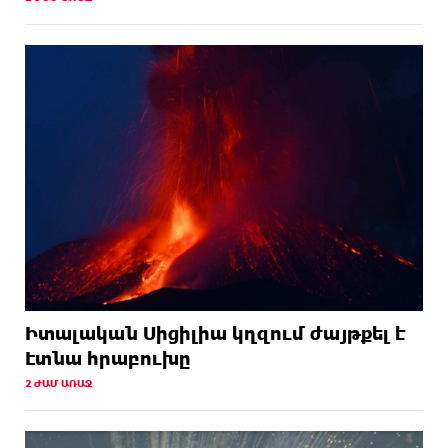
Իտալական Սիցիլիա կղզում ժայթքել է
Էտնա հրաբուխը
2 ԺԱՄ ԱՌԱՋ