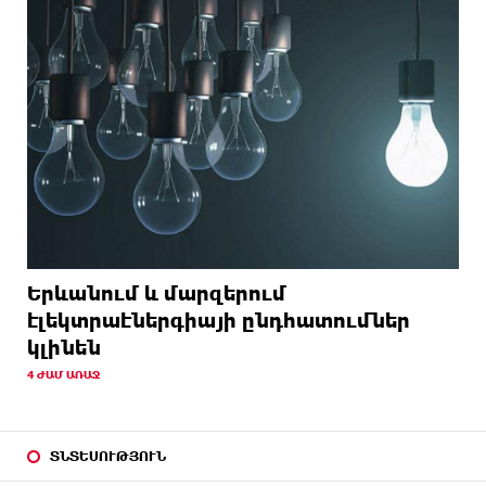
Երևանում և մարզերում
էլեկտրաէներգիայի ընդհատումներ
կլինեն
4 ԺԱՄ ԱՌԱՋ
ՏՆՏԵՍՈՒԹՅՈՒՆ