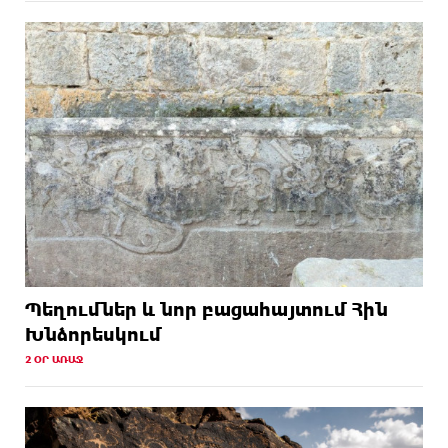
Պեղումներ և նոր բացահայտում Հին
Խնձորեսկում
2 ՕՐ ԱՌԱՋ