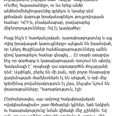
«Ուժեղ Հայաստանից», ու ևս երեք անձի
անձեռնմխելիությունից զրկելու և նրանց դեմ
քրեական վարույթ իրականացնելու թույլտվության
համար: ԿԸՀ-ն, բնականաբար, բավարարեց
միջնորդությունները: Ով էլ կասկածեր:
Բայց ինչն է հատկանշական. դատախազությունը և այլ
«կից իրավապահ կառույցները» այնքան են խառնված,
որ Նիկոլ Փաշինյանի հանձնարարությունները ամեն
գնով կատարելու համար գնացել... 22 տարի առաջվա
ինչ-որ գործարք և կառավարության որոշում են պեղել:
Հասկանալի է՝ որպեսզի դա օգտագործեն Քոչարյանի
դեմ: Այսինքն, բերել են մի բան, որի բոլոր հնարավոր
վաղեմության ժամկետներն էլ են անցած, և որի մեջ
կրիմինալ բովանդակություն էլ չկա, ինչպես նշում են
փաստաբանները: Դատարկություն, էլի:
Ընդհանրապես, այս ամբողջ հակաիրավական
«վակխանալիան» շատ ծիծաղելի կլիներ, եթե երկիրն
ու հասարակությունը նման վիճակի մեջ չլինեին: Եվ
այն, որ այս ամենը «փուչիկ աղմուկ» է, «շոու», մեկ