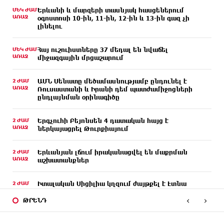
ՄԵԿ ԺԱՄ
Երևանի և մարզերի տասնյակ հասցեներում
ԱՌԱՋ
օգոստոսի 10-ին, 11-ին, 12-ին և 13-ին գազ չի
լինելու
ՄԵԿ ԺԱՄ
Հայ ուշուիստները 37 մեդալ են նվաճել
ԱՌԱՋ
միջազգային մրցաշարում
2 ԺԱՄ
ԱՄՆ Սենատը մեծամասնությամբ ընդունել է
ԱՌԱՋ
Ռուսաստանի և Իրանի դեմ պատժամիջոցների
ընդլայնման օրինագիծը
2 ԺԱՄ
Երգչուհի Բեյոնսեն ​​4 դատական հայց է
ԱՌԱՋ
ներկայացրել Թուրքիայում
2 ԺԱՄ
Երևանյան լճում իրականացվել են մաքրման
ԱՌԱՋ
աշխատանքներ
2 ԺԱՄ
Իտալական Սիցիլիա կղզում ժայթքել է Էտնա
ԱՌԱՋ
հրաբուխը
‹
›
ԹՐԵՆԴ
3 ԺԱՄ
Պայթյուն՝ Իրանում․ հաղորդվում է զոհերի ու
ԱՌԱՋ
վիրավորների մասին