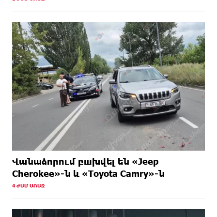
Վանաձորում բшխվել են «Jeep
Cherokee»-ն և «Toyota Camry»-ն
4 ԺԱՄ ԱՌԱՋ