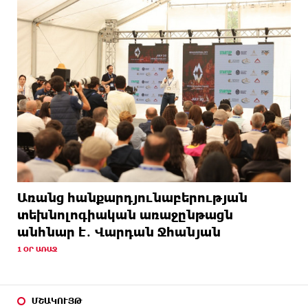
Առանց հանքարդյունաբերության
տեխնոլոգիական առաջընթացն
անհնար է․ Վարդան Ջհանյան
1 ՕՐ ԱՌԱՋ
ՄՇԱԿՈՒՅԹ