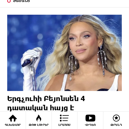
ԺԱՄԱՆՑ
Երգչուհի Բեյոնսեն ​​4
դատական հայց է
ներկայացրել Թուրքիայում
ԳԼԽԱՎՈՐ
ԹՈՓ ԼՈՒՐԵՐ
ԼՐԱՀՈՍ
ՎԻԴԵՈ
ԹՐԵՆԴ
2 ԺԱՄ ԱՌԱՋ