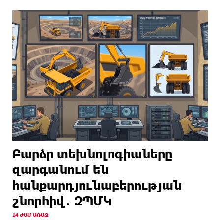
Բարձր տեխնոլոգիաները
զարգանում են
հանքարդյունաբերության
շնորհիվ․ ԶՊՄԿ
14 ԺԱՄ ԱՌԱՋ