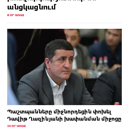
անցկացնում
8 ՕՐ ԱՌԱՋ
Պաշտպանները միջնորդեցին փոխել
Դավիթ Ղազինյանի խափանման միջոցը
14 ՕՐ ԱՌԱՋ