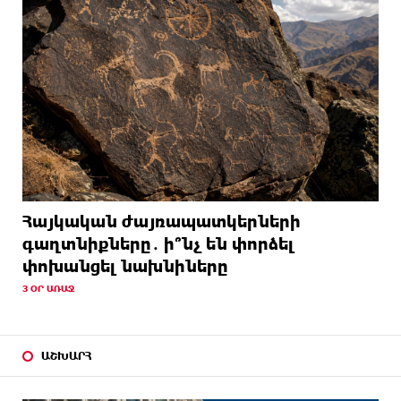
Հայկական ժայռապատկերների
գաղտնիքները․ ի՞նչ են փորձել
փոխանցել նախնիները
3 ՕՐ ԱՌԱՋ
ԱՇԽԱՐՀ