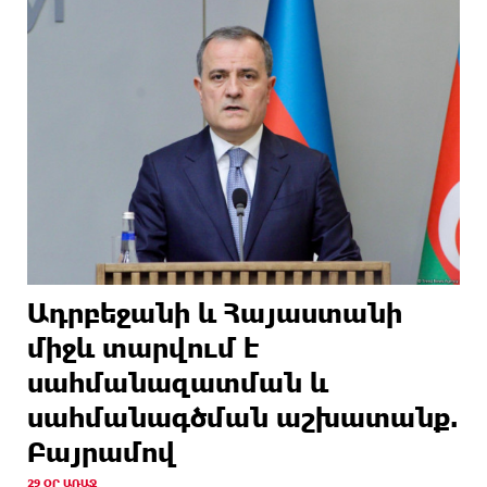
Ադրբեջանի և Հայաստանի
միջև տարվում է
սահմանազատման և
սահմանագծման աշխատանք.
Բայրամով
29 ՕՐ ԱՌԱՋ