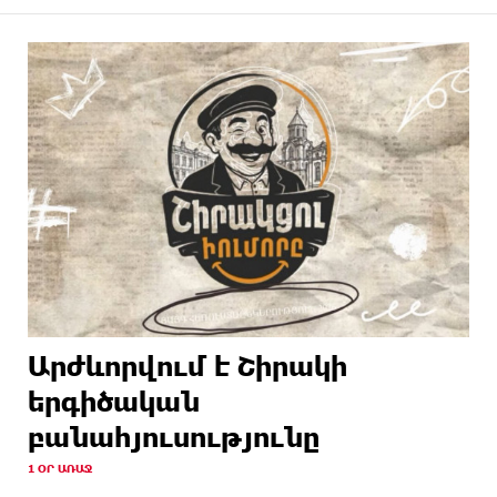
Արժևորվում է Շիրակի
երգիծական
բանահյուսությունը
1 ՕՐ ԱՌԱՋ