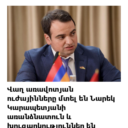
Վաղ առավոտյան
ուժայինները մտել են Նարեկ
Կարապետյանի
առանձնատուն և
խուզարկություններ են