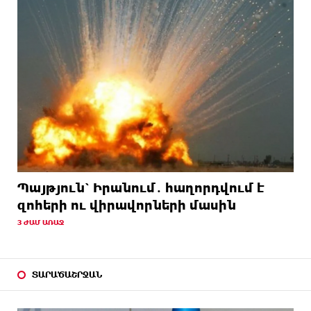
Պայթյուն՝ Իրանում․ հաղորդվում է
զոհերի ու վիրավորների մասին
3 ԺԱՄ ԱՌԱՋ
ՏԱՐԱԾԱՇՐՋԱՆ