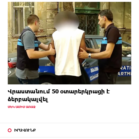
Վրաստանում 50 օտարերկրացի է
ձերբակալվել
ՄԵԿ ԱՄԻՍ ԱՌԱՋ
ԻՐԱՎՈՒՆՔ