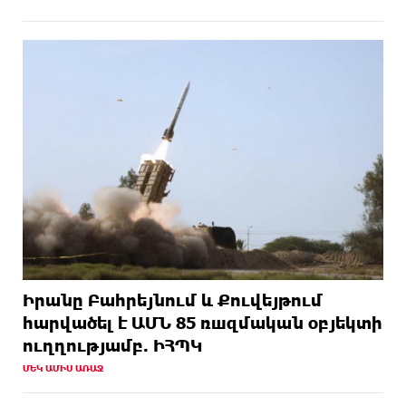
Իրանը Բահրեյնում և Քուվեյթում
hարվածել է ԱՄՆ 85 ռшզմական օբյեկտի
ուղղությամբ. ԻՀՊԿ
ՄԵԿ ԱՄԻՍ ԱՌԱՋ