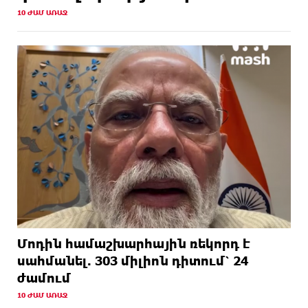
10 ԺԱՄ ԱՌԱՋ
Մոդին համաշխարհային ռեկորդ է
սահմանել. 303 միլիոն դիտում՝ 24
ժամում
10 ԺԱՄ ԱՌԱՋ