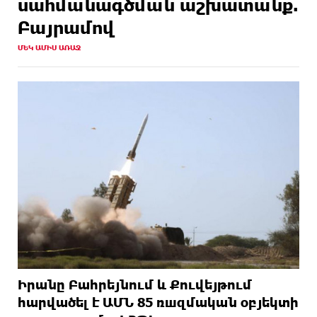
սահմանագծման աշխատանք.
Բայրամով
ՄԵԿ ԱՄԻՍ ԱՌԱՋ
Իրանը Բահրեյնում և Քուվեյթում
hարվածել է ԱՄՆ 85 ռшզմական օբյեկտի