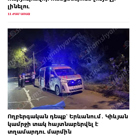
լինելու
11 ԺԱՄ ԱՌԱՋ
Ողբերգական դեպք՝ Երևանում․ Կիևյան
կամրջի տակ հայտնաբերվել է
տղամարդու մարմին