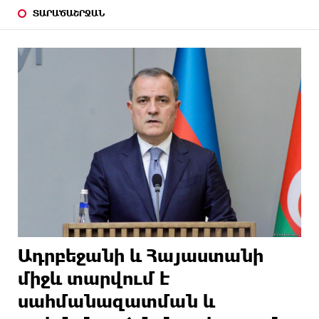
ՏԱՐԱԾԱՇՐՋԱՆ
Ադրբեջանի և Հայաստանի
միջև տարվում է
սահմանազատման և