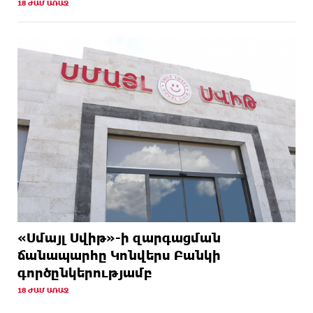
18 ԺԱՄ ԱՌԱՋ
«Սմայլ Սվիթ»-ի զարգացման
ճանապարհը Կոնվերս Բանկի
գործընկերությամբ
18 ԺԱՄ ԱՌԱՋ