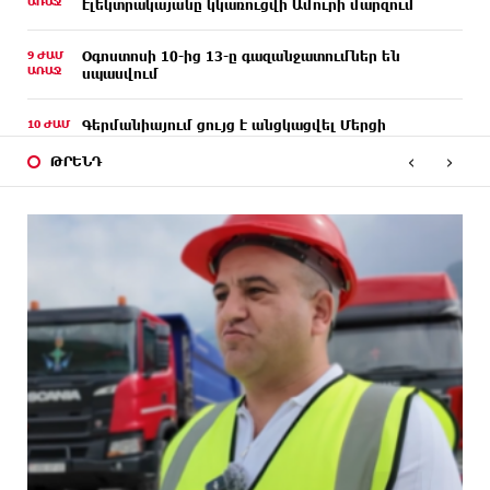
ԱՌԱՋ
էլեկտրակայանը կկառուցվի Ամուրի մարզում
9 ԺԱՄ
Օգոստոսի 10-ից 13-ը գազանջատումներ են
ԱՌԱՋ
սպասվում
10 ԺԱՄ
Գերմանիայում ցույց է անցկացվել Մերցի
ԱՌԱՋ
կառավարության դեմ
‹
›
ԹՐԵՆԴ
10 ԺԱՄ
Մոդին համաշխարհային ռեկորդ է սահմանել. 303
ԱՌԱՋ
միլիոն դիտում՝ 24 ժամում
10 ԺԱՄ
23-ամյա ուսանողի մշակած հավելվածը
ԱՌԱՋ
հարավկորեական App Store-ում շրջանցել է
նույնիսկ Google Maps-ը
11 ԺԱՄ
Ռուսաստանի տարածքում ոչնչացվել է
ԱՌԱՋ
ուկրաինական 360 անօդաչու թռչող սարք
11 ԺԱՄ
Օգոստոսի 10-ին, 11-ին, 12-ին, 13-ին, 14-ին, 17-
ԱՌԱՋ
ին, 18-ին և 20-ին հարյուրավոր հասցեներում
լույս չի լինելու