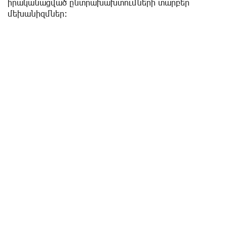
իրականացված ընտրախախտումների տարբեր
մեխանիզմներ։