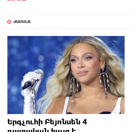
ԺԱՄԱՆՑ
Երգչուհի Բեյոնսեն ​​4
դատական հայց է