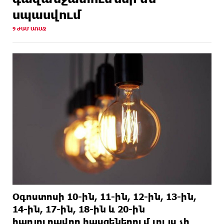
1 ՕՐ
Հայ ուշուիստները 37 մեդալ են նվաճել
սպասվում
ԱՌԱՋ
միջազգային մրցաշարում
9 ԺԱՄ ԱՌԱՋ
1 ՕՐ
ԱՄՆ Սենատը մեծամասնությամբ ընդունել է
ԱՌԱՋ
Ռուսաստանի և Իրանի դեմ պատժամիջոցների
ընդլայնման օրինագիծը
1 ՕՐ
Երգչուհի Բեյոնսեն ​​4 դատական հայց է
ԱՌԱՋ
ներկայացրել Թուրքիայում
Օգոստոսի 10-ին, 11-ին, 12-ին, 13-ին,
14-ին, 17-ին, 18-ին և 20-ին
հարյուրավոր հասցեներում լույս չի