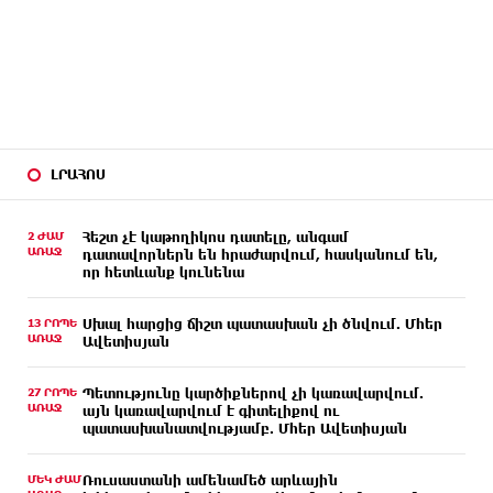
ԼՐԱՀՈՍ
2 ԺԱՄ
Հեշտ չէ կաթողիկոս դատելը, անգամ
ԱՌԱՋ
դատավորներն են հրաժարվում, հասկանում են,
որ հետևանք կունենա
13 ՐՈՊԵ
Սխալ հարցից ճիշտ պատասխան չի ծնվում. Մհեր
ԱՌԱՋ
Ավետիսյան
27 ՐՈՊԵ
Պետությունը կարծիքներով չի կառավարվում.
ԱՌԱՋ
այն կառավարվում է գիտելիքով ու
պատասխանատվությամբ. Մհեր Ավետիսյան
ՄԵԿ ԺԱՄ
Ռուսաստանի ամենամեծ արևային