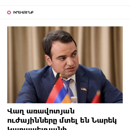
ԻՐԱՎՈՒՆՔ
Վաղ առավոտյան
ուժայինները մտել են Նարեկ
Կարապետյանի