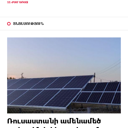
11 ԺԱՄ ԱՌԱՋ
ՏՆՏԵՍՈՒԹՅՈՒՆ
Ռուսաստանի ամենամեծ