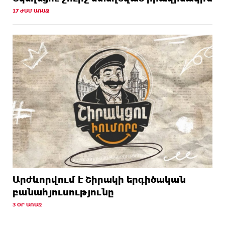
17 ԺԱՄ ԱՌԱՋ
Արժևորվում է Շիրակի երգիծական
բանահյուսությունը
3 ՕՐ ԱՌԱՋ