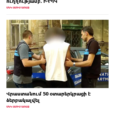
ուղղությամբ. ԻՀՊԿ
ՄԵԿ ԱՄԻՍ ԱՌԱՋ
Վրաստանում 50 օտարերկրացի է
ձերբակալվել
ՄԵԿ ԱՄԻՍ ԱՌԱՋ