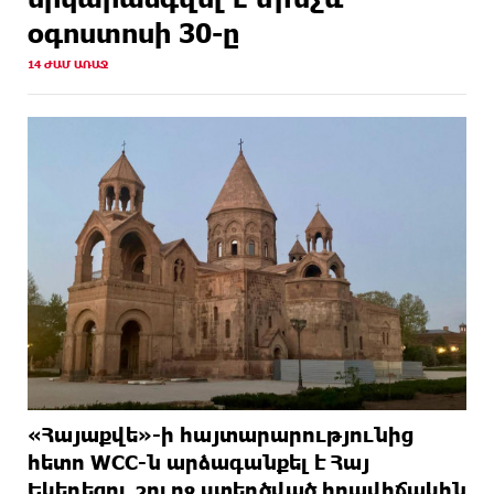
օգոստոսի 30-ը
14 ԺԱՄ ԱՌԱՋ
«Հայաքվե»-ի հայտարարությունից
հետո WCC-ն արձագանքել է Հայ
Եկեղեցու շուրջ ստեղծված իրավիճակին