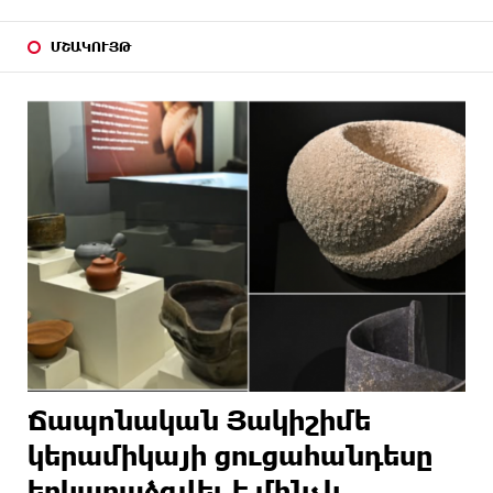
ՄՇԱԿՈՒՅԹ
Ճապոնական Յակիշիմե
կերամիկայի ցուցահանդեսը
երկարաձգվել է մինչև