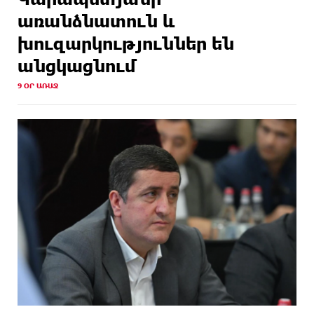
առանձնատուն և
խուզարկություններ են
անցկացնում
9 ՕՐ ԱՌԱՋ