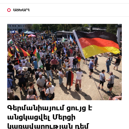
ԱՇԽԱՐՀ
Գերմանիայում ցույց է
անցկացվել Մերցի
կառավարության դեմ