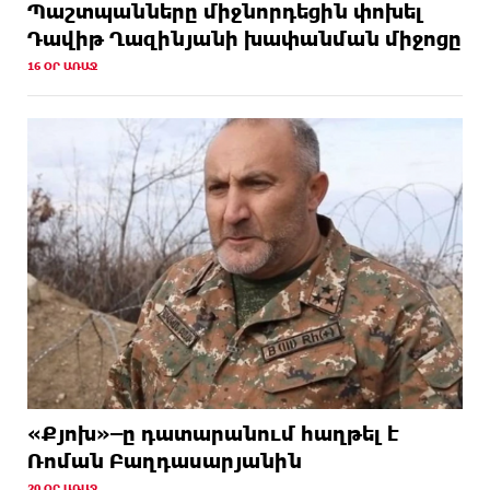
Պաշտպանները միջնորդեցին փոխել
Դավիթ Ղազինյանի խափանման միջոցը
16 ՕՐ ԱՌԱՋ
«Քյոխ»–ը դատարանում հաղթել է
Ռոման Բաղդասարյանին
20 ՕՐ ԱՌԱՋ