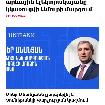
արևային էլեկտրակայանը
կկառուցվի Ամուրի մարզում
ՄԵԿ ԺԱՄ ԱՌԱՋ
Մհեր Անանյանն ընդգրկվել է
Յունիբանկի Վարչության կազմում