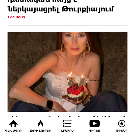
ներկայացրել Թուրքիայում
1 ՕՐ ԱՌԱՋ
Վիկտորյա Սահակյանը նշում է ծննդյան
31-ամյակը
ԳԼԽԱՎՈՐ
ԹՈՓ ԼՈՒՐԵՐ
ԼՐԱՀՈՍ
ՎԻԴԵՈ
ԹՐԵՆԴ
4 ՕՐ ԱՌԱՋ